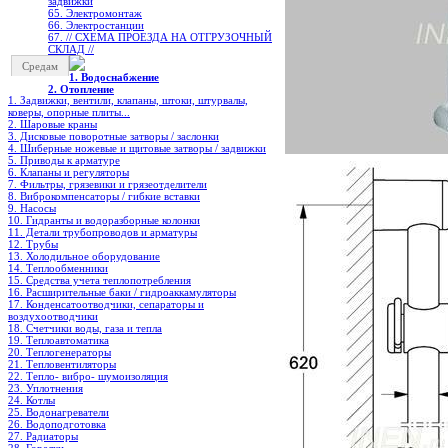
задвижки
65. Электромонтаж
66. Электростанции
67. // СХЕМА ПРОЕЗДА НА ОТГРУЗОЧНЫЙ
СКЛАД //
Средам
1. Водоснабжение
2. Отопление
1. Задвижки, вентили, клапаны, штоки, штурвалы,
коверы, опорные плиты...
2. Шаровые краны
3. Дисковые поворотные затворы / заслонки
4. Шиберные ножевые и щитовые затворы / задвижки
5. Приводы к арматуре
6. Клапаны и регуляторы
7. Фильтры, грязевики и грязеотделители
8. Виброкомпенсаторы / гибкие вставки
9. Насосы
10. Гидранты и водоразборные колонки
11. Детали трубопроводов и арматуры
12. Трубы
13. Холодильное oборудование
14. Теплообменники
15. Средства учета теплопотребления
16. Расширительные баки / гидроаккамуляторы
17. Конденсатоотводчики, сепараторы и
воздухоотводчики
18. Счетчики воды, газа и тепла
19. Теплоавтоматика
20. Теплогенераторы
21. Тепловентиляторы
22. Тепло- вибро- шумоизоляция
23. Уплотнения
24. Котлы
25. Водонагреватели
26. Водоподготовка
27. Радиаторы