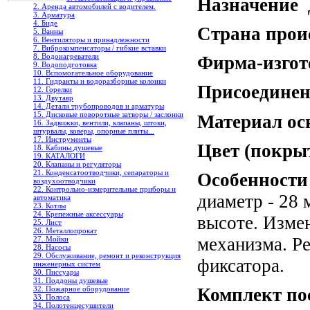
Назначение
Д
2. Аренда автомобилей с водителем.
3. Арматура
4. Биде
Страна прои
5. Ванны
6. Вентиляторы и принадлежности
7. Виброкомпенсаторы / гибкие вставки
8. Водонагреватели
Фирма-изгот
9. Водоподготовка
10. Вспомогательное оборудование
11. Гидранты и водоразборные колонки
Присоединен
12. Горелки
13. Двутавр
14. Детали трубопроводов и арматуры
15. Дисковые поворотные затворы / заслонки
Материал ос
16. Задвижки, вентили, клапаны, штоки,
штурвалы, коверы, опорные плиты...
17. Инструменты
Цвет (покры
18. Кабины душевые
19. КАТАЛОГИ
20. Клапаны и регуляторы
21. Конденсатоотводчики, сепараторы и
Особенности
воздухоотводчики
22. Контрольно-измерительные приборы и
диаметр - 28
автоматика
23. Котлы
24. Крепежные аксессуары
высоте. Изме
25. Лист
26. Металлопрокат
механизма. Р
27. Мойки
28. Насосы
29. Обслуживание, ремонт и реконструкция
фиксатора.
инженерных систем
30. Писсуары
31. Поддоны душевые
32. Пожарное оборудование
Комплект по
33. Полоса
34. Полотенцесушители