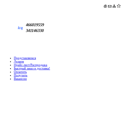
466019559
icq
341146330
Представляемся
Делаем
Прайс-лист/Распродажа
Быстрый заказ и доставка!
Оплатить
Получить
Вакансии