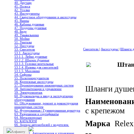
40. Двутавр
41. Полоса
42. Уголки
43. Инструменты
44. Сварочное оборудование и аксессуары
45. Ванны
46. Кабины душевые
47. Поддоны душевые
48. Биде
49. Умывальники
50. Мойки
51. Унитазы
52. Писсуары
Смесители
|
Аксессуары
|
Шланги 
53. Смесители
53.1. Аксессуары
53.1.1. Лейки душевые
53.1.2. Шланги душевые
Штан
53.1.3. Головки вентильные
53.1.4. Изливы для смесителей
53.1.5. Маховики
54. Сифоны
55. Полотенцесушители
56. Крепежные аксессуары
57. Проектирование инженерных систем
Шланги душе
58. Автоматизация и управление
59. Электромонтаж
60. Пусконаладка и ввод в эксплуатацию
Наименован
оборудования
61. Обслуживание, ремонт и реконструкция
инженерных систем
с крепежом
62. Футерованная / Гуммированная арматура
63. Разрешения и сертификаты
64. Металлопрокат
Марка
Relex
65. КАТАЛОГИ
66. Аренда автомобилей с водителем.
Алфавиту
1. Автоматизация и управление