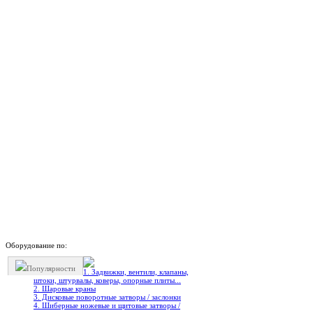
Оборудование по:
Популярности
1. Задвижки, вентили, клапаны,
штоки, штурвалы, коверы, опорные плиты...
2. Шаровые краны
3. Дисковые поворотные затворы / заслонки
4. Шиберные ножевые и щитовые затворы /