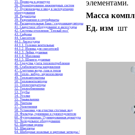
элементами.
35. Приводы к арматуре
36. Проектирование инженерных систем
37. Пусконаладка и ввод в эксплуатацию
оборудования
Масса компл
38. Радиаторы
39. Разрешения и сертификаты
40. Расширительные баки / гидроаккамуляторы
Ед. изм
шт
41. Сварочное оборудование и аксессуары
42. Системы отопления "Теплый пол"
43. Сифоны
44. Смесители
44.1. Аксессуары
44.1.1. Головки вентильные
44.1.2. Изливы для смесителей
44.1.3. Лейки душевые
44.1.4. Маховики
44.1.5. Шланги душевые
45. Средства учета теплопотребления
46. Стабилизаторы напряжения
47. Счетчики воды, газа и тепла
48. Тепло- вибро- шумоизоляция
49. Теплоавтоматика
50. Тепловентиляторы
51. Теплогенераторы
52. Теплообменники
53. Трубы
54. Уголки
55. Умывальники
56. Унитазы
57. Уплотнения
58. Установки для очистки сточных вод
59. Фильтры, грязевики и грязеотделители
60. Футерованная / Гуммированная арматура
61. Холодильное oборудование
62. Шаровые краны
63. Швеллеры
64. Шиберные ножевые и щитовые затворы /