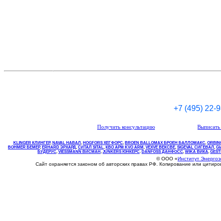
+7 (495) 22-
Получить консультацию
Выписать 
KLINGER КЛИНГЕР
,
NAVAL НАВАЛ
,
НOGFORS ХЕГФОРС
,
BROEN BALLOMAX БРОЕН БАЛЛОМАКС
,
ORBIN
BOHMER БЕМЕР
,
ERHARD ЭРХАРД
,
СИТАЛ SITAL
,
КВО
АРМ
KVO
ARM
,
VEXVE ВЕКСВЕ
,
SIGEVAL СИГЕВАЛ
,
G
БУДЕРУС
,
VIESSMANN ВИСМАН
,
JUNKERS ЮНКЕРС
.
DANFOSS ДАНФОСС
,
WIKA ВИКА
,
GEST
© ООО «
Институт Энерго
Сайт охраняется законом об авторских правах РФ. Копирование или цитир