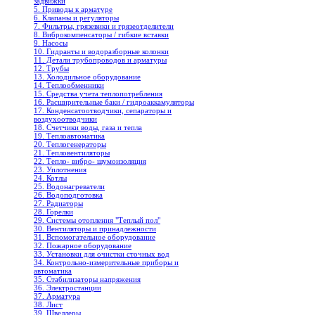
задвижки
5. Приводы к арматуре
6. Клапаны и регуляторы
7. Фильтры, грязевики и грязеотделители
8. Виброкомпенсаторы / гибкие вставки
9. Насосы
10. Гидранты и водоразборные колонки
11. Детали трубопроводов и арматуры
12. Трубы
13. Холодильное oборудование
14. Теплообменники
15. Средства учета теплопотребления
16. Расширительные баки / гидроаккамуляторы
17. Конденсатоотводчики, сепараторы и
воздухоотводчики
18. Счетчики воды, газа и тепла
19. Теплоавтоматика
20. Теплогенераторы
21. Тепловентиляторы
22. Тепло- вибро- шумоизоляция
23. Уплотнения
24. Котлы
25. Водонагреватели
26. Водоподготовка
27. Радиаторы
28. Горелки
29. Системы отопления "Теплый пол"
30. Вентиляторы и принадлежности
31. Вспомогательное оборудование
32. Пожарное оборудование
33. Установки для очистки сточных вод
34. Контрольно-измерительные приборы и
автоматика
35. Стабилизаторы напряжения
36. Электростанции
37. Арматура
38. Лист
39. Швеллеры