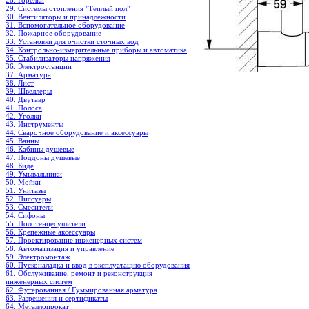
28. Горелки
29. Системы отопления "Теплый пол"
30. Вентиляторы и принадлежности
31. Вспомогательное оборудование
32. Пожарное оборудование
33. Установки для очистки сточных вод
34. Контрольно-измерительные приборы и автоматика
35. Стабилизаторы напряжения
36. Электростанции
37. Арматура
38. Лист
39. Швеллеры
40. Двутавр
41. Полоса
42. Уголки
43. Инструменты
44. Сварочное оборудование и аксессуары
45. Ванны
46. Кабины душевые
47. Поддоны душевые
48. Биде
49. Умывальники
50. Мойки
51. Унитазы
52. Писсуары
53. Смесители
54. Сифоны
55. Полотенцесушители
56. Крепежные аксессуары
57. Проектирование инженерных систем
58. Автоматизация и управление
59. Электромонтаж
60. Пусконаладка и ввод в эксплуатацию оборудования
61. Обслуживание, ремонт и реконструкция
инженерных систем
62. Футерованная / Гуммированная арматура
63. Разрешения и сертификаты
64. Металлопрокат