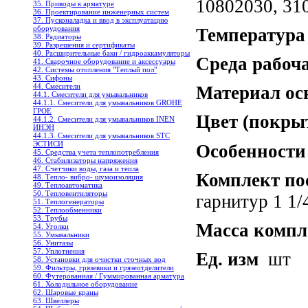
10802030, 31
35. Приводы к арматуре
36. Проектирование инженерных систем
37. Пусконаладка и ввод в эксплуатацию
оборудования
Температура
38. Радиаторы
39. Разрешения и сертификаты
40. Расширительные баки / гидроаккамуляторы
Среда рабоч
41. Сварочное оборудование и аксессуары
42. Системы отопления "Теплый пол"
43. Сифоны
44. Смесители
Материал ос
44.1. Смесители для умывальников
44.1.1. Смесители для умывальников GROHE
ГРОЕ
Цвет (покры
44.1.2. Смесители для умывальников INEN
ИНЭН
44.1.3. Смесители для умывальников STC
ЭСТИСИ
Особенности
45. Средства учета теплопотребления
46. Стабилизаторы напряжения
47. Счетчики воды, газа и тепла
Комплект по
48. Тепло- вибро- шумоизоляция
49. Теплоавтоматика
50. Тепловентиляторы
гарнитур 1 1/
51. Теплогенераторы
52. Теплообменники
53. Трубы
Масса компл
54. Уголки
55. Умывальники
56. Унитазы
57. Уплотнения
Ед. изм
шт
58. Установки для очистки сточных вод
59. Фильтры, грязевики и грязеотделители
60. Футерованная / Гуммированная арматура
61. Холодильное oборудование
62. Шаровые краны
63. Швеллеры