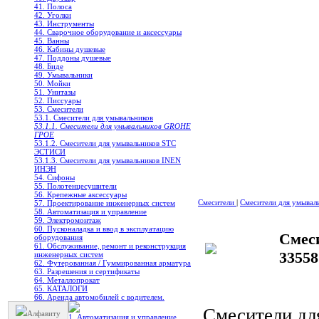
41. Полоса
42. Уголки
43. Инструменты
44. Сварочное оборудование и аксессуары
45. Ванны
46. Кабины душевые
47. Поддоны душевые
48. Биде
49. Умывальники
50. Мойки
51. Унитазы
52. Писсуары
53. Смесители
53.1. Смесители для умывальников
53.1.1. Смесители для умывальников GROHE
ГРОЕ
53.1.2. Смесители для умывальников STC
ЭСТИСИ
53.1.3. Смесители для умывальников INEN
ИНЭН
54. Сифоны
55. Полотенцесушители
56. Крепежные аксессуары
Смесители
|
Смесители для умывал
57. Проектирование инженерных систем
58. Автоматизация и управление
59. Электромонтаж
60. Пусконаладка и ввод в эксплуатацию
Смес
оборудования
61. Обслуживание, ремонт и реконструкция
3355
инженерных систем
62. Футерованная / Гуммированная арматура
63. Разрешения и сертификаты
64. Металлопрокат
65. КАТАЛОГИ
66. Аренда автомобилей с водителем.
Смесители дл
Алфавиту
1. Автоматизация и управление