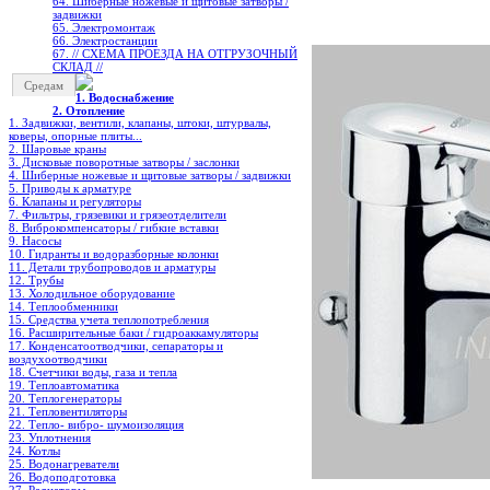
64. Шиберные ножевые и щитовые затворы /
задвижки
65. Электромонтаж
66. Электростанции
67. // СХЕМА ПРОЕЗДА НА ОТГРУЗОЧНЫЙ
СКЛАД //
Средам
1. Водоснабжение
2. Отопление
1. Задвижки, вентили, клапаны, штоки, штурвалы,
коверы, опорные плиты...
2. Шаровые краны
3. Дисковые поворотные затворы / заслонки
4. Шиберные ножевые и щитовые затворы / задвижки
5. Приводы к арматуре
6. Клапаны и регуляторы
7. Фильтры, грязевики и грязеотделители
8. Виброкомпенсаторы / гибкие вставки
9. Насосы
10. Гидранты и водоразборные колонки
11. Детали трубопроводов и арматуры
12. Трубы
13. Холодильное oборудование
14. Теплообменники
15. Средства учета теплопотребления
16. Расширительные баки / гидроаккамуляторы
17. Конденсатоотводчики, сепараторы и
воздухоотводчики
18. Счетчики воды, газа и тепла
19. Теплоавтоматика
20. Теплогенераторы
21. Тепловентиляторы
22. Тепло- вибро- шумоизоляция
23. Уплотнения
24. Котлы
25. Водонагреватели
26. Водоподготовка