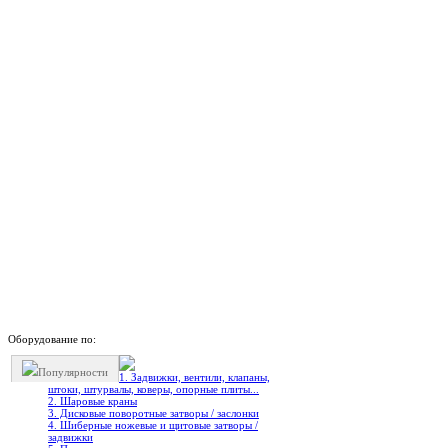
Оборудование по:
Популярности
1. Задвижки, вентили, клапаны,
штоки, штурвалы, коверы, опорные плиты...
2. Шаровые краны
3. Дисковые поворотные затворы / заслонки
4. Шиберные ножевые и щитовые затворы /
задвижки