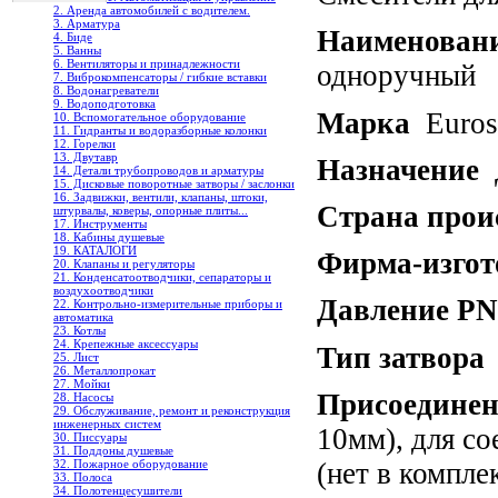
2. Аренда автомобилей с водителем.
3. Арматура
Наименован
4. Биде
5. Ванны
6. Вентиляторы и принадлежности
одноручный
7. Виброкомпенсаторы / гибкие вставки
8. Водонагреватели
9. Водоподготовка
Марка
Euros
10. Вспомогательное оборудование
11. Гидранты и водоразборные колонки
12. Горелки
13. Двутавр
Назначение
Д
14. Детали трубопроводов и арматуры
15. Дисковые поворотные затворы / заслонки
16. Задвижки, вентили, клапаны, штоки,
Страна прои
штурвалы, коверы, опорные плиты...
17. Инструменты
18. Кабины душевые
19. КАТАЛОГИ
Фирма-изгот
20. Клапаны и регуляторы
21. Конденсатоотводчики, сепараторы и
воздухоотводчики
Давление PN
22. Контрольно-измерительные приборы и
автоматика
23. Котлы
24. Крепежные аксессуары
Тип затвора
25. Лист
26. Металлопрокат
27. Мойки
Присоединен
28. Насосы
29. Обслуживание, ремонт и реконструкция
инженерных систем
10мм), для со
30. Писсуары
31. Поддоны душевые
(нет в компле
32. Пожарное оборудование
33. Полоса
34. Полотенцесушители