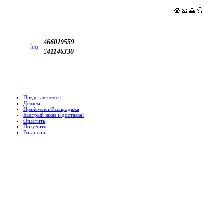
466019559
icq
341146330
Представляемся
Делаем
Прайс-лист/Распродажа
Быстрый заказ и доставка!
Оплатить
Получить
Вакансии