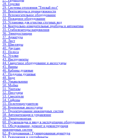
27. Радиаторы
28. Горелки
29. Системы отопления "Теплый пол"
30. Вентиляторы и принадлежности
31. Вспомогательное оборудование
32. Пожарное оборудование
33. Установки для очистки сточных вод
34. Контрольно-измерительные приборы и автоматика
35. Стабилизаторы напряжения
36. Электростанции
37. Арматура
38. Лист
39. Швеллеры
40. Двутавр
41. Полоса
42. Уголки
43. Инструменты
44. Сварочное оборудование и аксессуары
45. Ванны
46. Кабины душевые
47. Поддоны душевые
48. Биде
49. Умывальники
50. Мойки
51. Унитазы
52. Писсуары
53. Смесители
54. Сифоны
55. Полотенцесушители
56. Крепежные аксессуары
57. Проектирование инженерных систем
58. Автоматизация и управление
59. Электромонтаж
60. Пусконаладка и ввод в эксплуатацию оборудования
61. Обслуживание, ремонт и реконструкция
инженерных систем
62. Футерованная / Гуммированная арматура
63. Разрешения и сертификаты