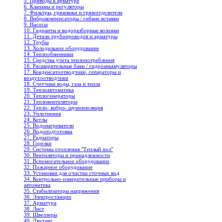
5. Приводы к арматуре
6. Клапаны и регуляторы
7. Фильтры, грязевики и грязеотделители
8. Виброкомпенсаторы / гибкие вставки
9. Насосы
10. Гидранты и водоразборные колонки
11. Детали трубопроводов и арматуры
12. Трубы
13. Холодильное oборудование
14. Теплообменники
15. Средства учета теплопотребления
16. Расширительные баки / гидроаккамуляторы
17. Конденсатоотводчики, сепараторы и
воздухоотводчики
18. Счетчики воды, газа и тепла
19. Теплоавтоматика
20. Теплогенераторы
21. Тепловентиляторы
22. Тепло- вибро- шумоизоляция
23. Уплотнения
24. Котлы
25. Водонагреватели
26. Водоподготовка
27. Радиаторы
28. Горелки
29. Системы отопления "Теплый пол"
30. Вентиляторы и принадлежности
31. Вспомогательное оборудование
32. Пожарное оборудование
33. Установки для очистки сточных вод
34. Контрольно-измерительные приборы и
автоматика
35. Стабилизаторы напряжения
36. Электростанции
37. Арматура
38. Лист
39. Швеллеры
40. Двутавр