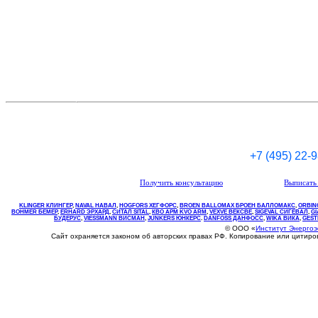
+7 (495) 22-
Получить консультацию
Выписать 
KLINGER КЛИНГЕР
,
NAVAL НАВАЛ
,
НOGFORS ХЕГФОРС
,
BROEN BALLOMAX БРОЕН БАЛЛОМАКС
,
ORBIN
BOHMER БЕМЕР
,
ERHARD ЭРХАРД
,
СИТАЛ SITAL
,
КВО
АРМ
KVO
ARM
,
VEXVE ВЕКСВЕ
,
SIGEVAL СИГЕВАЛ
,
G
БУДЕРУС
,
VIESSMANN ВИСМАН
,
JUNKERS ЮНКЕРС
.
DANFOSS ДАНФОСС
,
WIKA ВИКА
,
GEST
© ООО «
Институт Энерго
Сайт охраняется законом об авторских правах РФ. Копирование или цитир