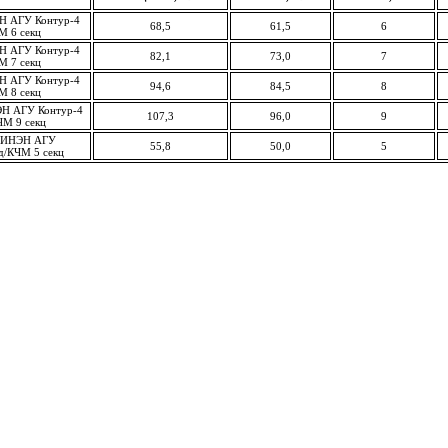
ЭН АГУ Контур-4
68,5
61,5
6
М 6 секц
ЭН АГУ Контур-4
82,1
73,0
7
М 7 секц
ЭН АГУ Контур-4
94,6
84,5
8
М 8 секц
ЭН АГУ Контур-4
107,3
96,0
9
ЧМ 9 секц
ая ИНЭН АГУ
55,8
50,0
5
 д/КЧМ 5 секц