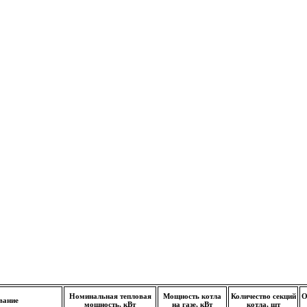
Номинальная тепловая
Мощность котла
Количество секций
О
вание
мощность, кВт
на газе, кВт
котла, шт