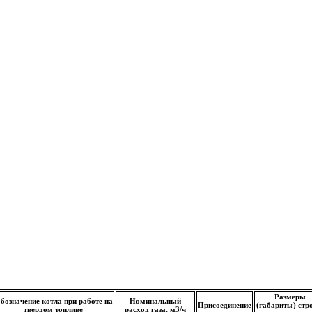
Размеры
бозначение котла при работе на
Номинальный
Присоединение
(габариты) стр
твердом топливе
расход газа, м3/ч