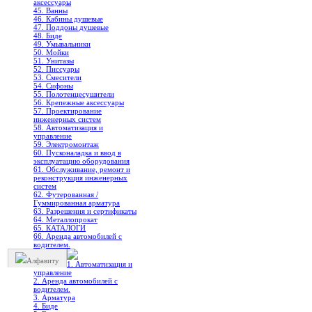
аксессуары
45. Ванны
46. Кабины душевые
47. Поддоны душевые
48. Биде
49. Умывальники
50. Мойки
51. Унитазы
52. Писсуары
53. Смесители
54. Сифоны
55. Полотенцесушители
56. Крепежные аксессуары
57. Проектирование
инженерных систем
58. Автоматизация и
управление
59. Электромонтаж
60. Пусконаладка и ввод в
эксплуатацию оборудования
61. Обслуживание, ремонт и
реконструкция инженерных
систем
62. Футерованная /
Гуммированная арматура
63. Разрешения и сертификаты
64. Металлопрокат
65. КАТАЛОГИ
66. Аренда автомобилей с
водителем.
Алфавиту
1. Автоматизация и
управление
2. Аренда автомобилей с
водителем.
3. Арматура
4. Биде