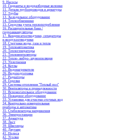
9. Насосы
10. Гидранты и водоразборные колонки
11. Детали трубопроводов и арматуры
12. Трубы
13. Холодильное oборудование
14. Теплообменники
15. Средства учета теплопотребления
16. Расширительные баки /
гидроаккамуляторы
17. Конденсатоотводчики, сепараторы
и воздухоотводчики
18. Счетчики воды, газа и тепла
19. Теплоавтоматика
20. Теплогенераторы
21. Тепловентиляторы
22. Тепло- вибро- шумоизоляция
23. Уплотнения
24. Котлы
25. Водонагреватели
26. Водоподготовка
27. Радиаторы
28. Горелки
29. Системы отопления "Теплый пол"
30. Вентиляторы и принадлежности
31. Вспомогательное оборудование
32. Пожарное оборудование
33. Установки для очистки сточных вод
34. Контрольно-измерительные
приборы и автоматика
35. Стабилизаторы напряжения
36. Электростанции
37. Арматура
38. Лист
39. Швеллеры
40. Двутавр
41. Полоса
42. Уголки