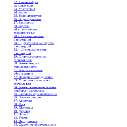
22. Тепло- вибро-
шумоизоляция
23. Уплотнения
24. Котлы
25. Водонагреватели
26. Водоподготовка
27. Радиаторы
28. Горелки
28.1. Устройства
газогорелочные
28.2. Газовые горелки
Lamborghini
28.3. Двухтопливные горелки
Lamborghini
28.4. Дизельные горелки
Lamborghini
29. Системы отопления
"Теплый пол"
30. Вентиляторы и
принадлежности
31. Вспомогательное
оборудование
32. Пожарное оборудование
33. Установки для очистки
сточных вод
34. Контрольно-измерительные
приборы и автоматика
35. Стабилизаторы напряжения
36. Электростанции
37. Арматура
38. Лист
39. Швеллеры
40. Двутавр
41. Полоса
42. Уголки
43. Инструменты
44. Сварочное оборудование и