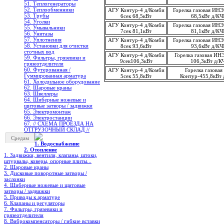
51. Теплогенераторы
52. Теплообменники
АГУ Контур-4 д/Комби
Горелка газовая ИН
53. Трубы
6сек 68,5кВт
68,5кВт д/КЧ
54. Уголки
АГУ Контур-4 д/Комби
Горелка газовая ИН
55. Умывальники
7сек 81,1кВт
81,1кВт д/КЧ
56. Унитазы
57. Уплотнения
АГУ Контур-4 д/Комби
Горелка газовая ИН
58. Установки для очистки
8сек 93,6кВт
93,6кВт д/КЧ
сточных вод
АГУ Контур-4 д/Комби
Горелка газовая ИН
59. Фильтры, грязевики и
9сек106,3кВт
106,3кВт д/К
грязеотделители
60. Футерованная /
АГУ Контур-4 д/Комби
Горелка газов
Гуммированная арматура
5сек 55,8кВт
Контур-455,8кВт
61. Холодильное oборудование
62. Шаровые краны
63. Швеллеры
64. Шиберные ножевые и
щитовые затворы / задвижки
65. Электромонтаж
66. Электростанции
67. // СХЕМА ПРОЕЗДА НА
ОТГРУЗОЧНЫЙ СКЛАД //
Средам
1. Водоснабжение
2. Отопление
1. Задвижки, вентили, клапаны, штоки,
штурвалы, коверы, опорные плиты...
2. Шаровые краны
3. Дисковые поворотные затворы /
заслонки
4. Шиберные ножевые и щитовые
затворы / задвижки
5. Приводы к арматуре
6. Клапаны и регуляторы
7. Фильтры, грязевики и
грязеотделители
8. Виброкомпенсаторы / гибкие вставки