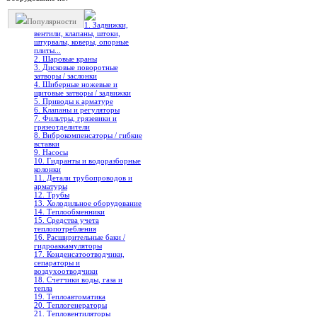
Популярности
1. Задвижки,
вентили, клапаны, штоки,
штурвалы, коверы, опорные
плиты...
2. Шаровые краны
3. Дисковые поворотные
затворы / заслонки
4. Шиберные ножевые и
щитовые затворы / задвижки
5. Приводы к арматуре
6. Клапаны и регуляторы
7. Фильтры, грязевики и
грязеотделители
8. Виброкомпенсаторы / гибкие
вставки
9. Насосы
10. Гидранты и водоразборные
колонки
11. Детали трубопроводов и
арматуры
12. Трубы
13. Холодильное oборудование
14. Теплообменники
15. Средства учета
теплопотребления
16. Расширительные баки /
гидроаккамуляторы
17. Конденсатоотводчики,
сепараторы и
воздухоотводчики
18. Счетчики воды, газа и
тепла
19. Теплоавтоматика
20. Теплогенераторы
21. Тепловентиляторы