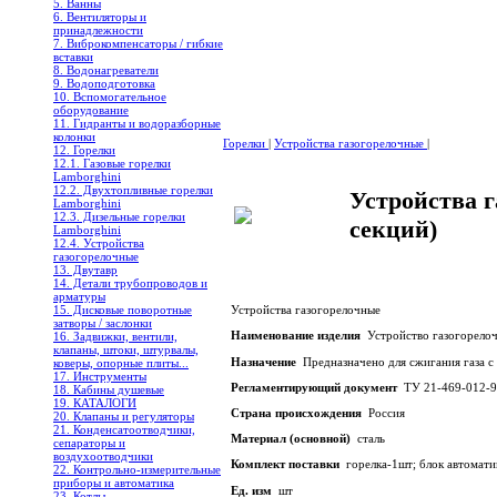
5. Ванны
6. Вентиляторы и
принадлежности
7. Виброкомпенсаторы / гибкие
вставки
8. Водонагреватели
9. Водоподготовка
10. Вспомогательное
оборудование
11. Гидранты и водоразборные
колонки
Горелки
|
Устройства газогорелочные
|
12. Горелки
12.1. Газовые горелки
Lamborghini
12.2. Двухтопливные горелки
Устройства 
Lamborghini
12.3. Дизельные горелки
секций)
Lamborghini
12.4. Устройства
газогорелочные
13. Двутавр
14. Детали трубопроводов и
арматуры
15. Дисковые поворотные
Устройства газогорелочные
затворы / заслонки
Наименование изделия
Устройство газогорело
16. Задвижки, вентили,
клапаны, штоки, штурвалы,
Назначение
Предназначено для сжигания газа с 
коверы, опорные плиты...
17. Инструменты
Регламентирующий документ
ТУ 21-469-012-9
18. Кабины душевые
19. КАТАЛОГИ
Страна происхождения
Россия
20. Клапаны и регуляторы
21. Конденсатоотводчики,
Материал (основной)
сталь
сепараторы и
воздухоотводчики
Комплект поставки
горелка-1шт; блок автомати
22. Контрольно-измерительные
приборы и автоматика
Ед. изм
шт
23. Котлы