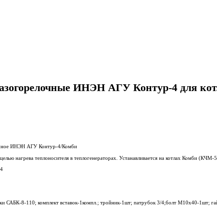
газогорелочные ИНЭН АГУ Контур-4 для кот
чное ИНЭН АГУ Контур-4/Комби
целью нагрева теплоносителя в теплогенераторах. Устанавливается на котлах Комби (КЧМ-5
4
ки САБК-8-110; комплект вставок-1компл.; тройник-1шт; патрубок 3/4;болт М10х40-1шт; г