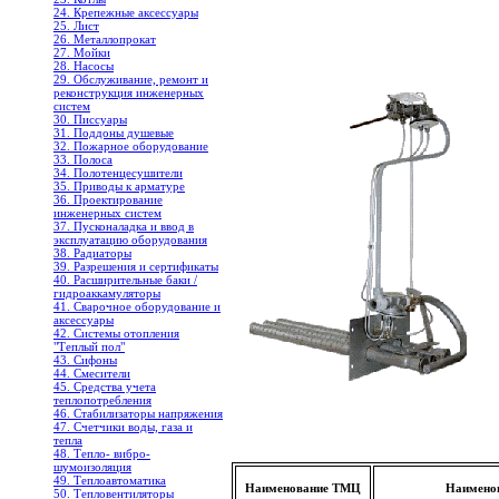
24. Крепежные аксессуары
25. Лист
26. Металлопрокат
27. Мойки
28. Насосы
29. Обслуживание, ремонт и
реконструкция инженерных
систем
30. Писсуары
31. Поддоны душевые
32. Пожарное оборудование
33. Полоса
34. Полотенцесушители
35. Приводы к арматуре
36. Проектирование
инженерных систем
37. Пусконаладка и ввод в
эксплуатацию оборудования
38. Радиаторы
39. Разрешения и сертификаты
40. Расширительные баки /
гидроаккамуляторы
41. Сварочное оборудование и
аксессуары
42. Системы отопления
"Теплый пол"
43. Сифоны
44. Смесители
45. Средства учета
теплопотребления
46. Стабилизаторы напряжения
47. Счетчики воды, газа и
тепла
48. Тепло- вибро-
шумоизоляция
49. Теплоавтоматика
Наименование ТМЦ
Наимено
50. Тепловентиляторы