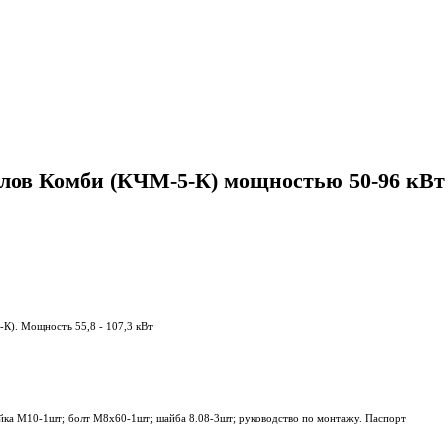
лов Комби (КЧМ-5-К) мощностью 50-96 кВт 
-К). Мощность 55,8 - 107,3 кВт
айка М10-1шт; болт М8х60-1шт; шайба 8.08-3шт; руководство по монтажу. Паспорт