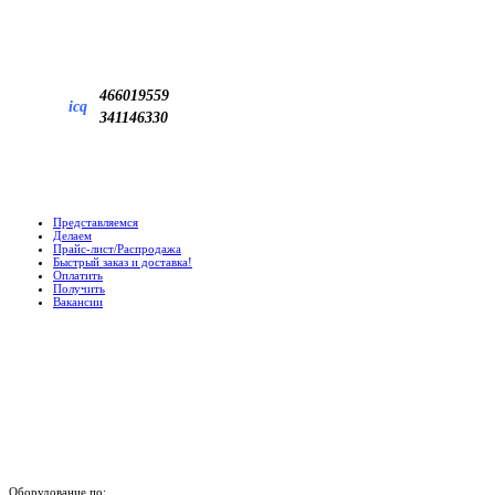
466019559
icq
341146330
Представляемся
Делаем
Прайс-лист/Распродажа
Быстрый заказ и доставка!
Оплатить
Получить
Вакансии
Оборудование по: