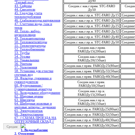
Ду40
"Теплый пол"
43. Сифоны
Соедин.с нак.г.прям. STC-FARO
Соедин
44. Смесители
Ду50
45. Средства учета
Соедин.с нак.г.пр.н. STC-FARO Ду15
Соединит
теплопотребления
46. Стабилизаторы напряжения
Соедин.с нак.г.пр.н. STC-FARO Ду20
Соединит
47. Счетчики воды, газа и
Соедин.с нак.г.пр.н. STC-FARO Ду25
Соединит
тепла
48. Тепло- вибро-
Соедин.с нак.г.пр.н. STC-FARO Ду32
Соединит
шумоизоляция
Соедин.с нак.г.пр.н. STC-FARO Ду40
Соединит
49. Теплоавтоматика
50. Тепловентиляторы
Соедин.с нак.г.пр.н. STC-FARO Ду50
Соединит
51. Теплогенераторы
Соедин.нак.г.прям.
52. Теплообменники
FAROДу15(200шт)
53. Трубы
54. Уголки
Соедин.нак.г.прям.
55. Умывальники
FAROДу20(150шт)
56. Унитазы
Соедин.нак.г.прям. FAROДу25(80шт)
57. Уплотнения
58. Установки для очистки
Соедин.нак.г.прям. FAROДу32(50шт)
сточных вод
Соедин.нак.г.прям. FAROДу40(30шт)
59. Фильтры, грязевики и
грязеотделители
Соедин.нак.г.прям.
60. Футерованная /
FAROДу50(20шт)
Гуммированная арматура
Соедин.нак.г.пр.н.
61. Холодильное oборудование
FAROДу15(200шт)
62. Шаровые краны
63. Швеллеры
Соедин.нак.г.пр.н.
64. Шиберные ножевые и
FAROДу20(150шт)
щитовые затворы / задвижки
Соедин.нак.г.пр.н. FAROДу25(80шт)
65. Электромонтаж
66. Электростанции
Соедин.нак.г.пр.н. FAROДу32(50шт)
67. // СХЕМА ПРОЕЗДА НА
Соедин.нак.г.пр.н. FAROДу40(30шт)
ОТГРУЗОЧНЫЙ СКЛАД //
Соедин.нак.г.пр.н. FAROДу50(20шт)
Средам
1. Водоснабжение
2. Отопление