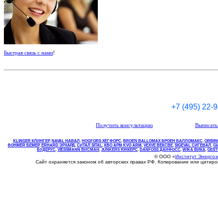
Быстрая связь с нами
!
+7 (495) 22-
Получить консультацию
Выписать 
KLINGER КЛИНГЕР
,
NAVAL НАВАЛ
,
НOGFORS ХЕГФОРС
,
BROEN BALLOMAX БРОЕН БАЛЛОМАКС
,
ORBIN
BOHMER БЕМЕР
,
ERHARD ЭРХАРД
,
СИТАЛ SITAL
,
КВО
АРМ
KVO
ARM
,
VEXVE ВЕКСВЕ
,
SIGEVAL СИГЕВАЛ
,
G
БУДЕРУС
,
VIESSMANN ВИСМАН
,
JUNKERS ЮНКЕРС
.
DANFOSS ДАНФОСС
,
WIKA ВИКА
,
GEST
© ООО «
Институт Энерго
Сайт охраняется законом об авторских правах РФ. Копирование или цитир