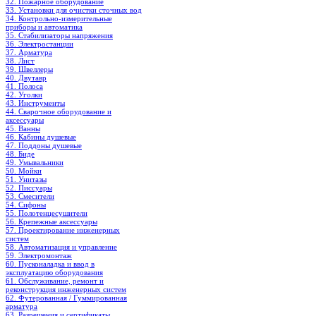
32. Пожарное оборудование
33. Установки для очистки сточных вод
34. Контрольно-измерительные
приборы и автоматика
35. Стабилизаторы напряжения
36. Электростанции
37. Арматура
38. Лист
39. Швеллеры
40. Двутавр
41. Полоса
42. Уголки
43. Инструменты
44. Сварочное оборудование и
аксессуары
45. Ванны
46. Кабины душевые
47. Поддоны душевые
48. Биде
49. Умывальники
50. Мойки
51. Унитазы
52. Писсуары
53. Смесители
54. Сифоны
55. Полотенцесушители
56. Крепежные аксессуары
57. Проектирование инженерных
систем
58. Автоматизация и управление
59. Электромонтаж
60. Пусконаладка и ввод в
эксплуатацию оборудования
61. Обслуживание, ремонт и
реконструкция инженерных систем
62. Футерованная / Гуммированная
арматура
63. Разрешения и сертификаты