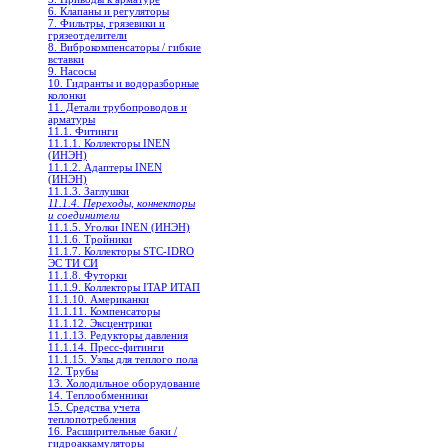
6. Клапаны и регуляторы
7. Фильтры, грязевики и
грязеотделители
8. Виброкомпенсаторы / гибкие
вставки
9. Насосы
10. Гидранты и водоразборные
колонки
11. Детали трубопроводов и
арматуры
11.1. Фитинги
11.1.1. Коллекторы INEN
(ИНЭН)
11.1.2. Адаптеры INEN
(ИНЭН)
11.1.3. Заглушки
11.1.4. Переходы, коннекторы
и соединители
11.1.5. Уголки INEN (ИНЭН)
11.1.6. Тройники
11.1.7. Коллекторы STC-IDRO
ЭС ТИ СИ
11.1.8. Футорки
11.1.9. Коллекторы ITAP ИТАП
11.1.10. Американки
11.1.11. Компенсаторы
11.1.12. Эксцентрики
11.1.13. Редукторы давления
11.1.14. Пресс-фитинги
11.1.15. Узлы для теплого пола
12. Трубы
13. Холодильное oборудование
14. Теплообменники
15. Средства учета
теплопотребления
16. Расширительные баки /
гидроаккамуляторы