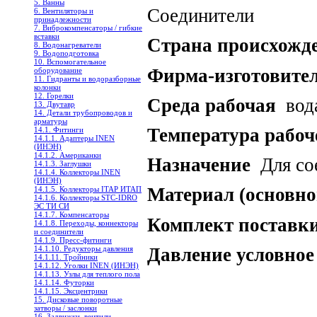
5. Ванны
Соединители
6. Вентиляторы и
принадлежности
7. Виброкомпенсаторы / гибкие
вставки
Страна происхожд
8. Водонагреватели
9. Водоподготовка
10. Вспомогательное
Фирма-изготовите
оборудование
11. Гидранты и водоразборные
колонки
12. Горелки
Среда рабочая
вод
13. Двутавр
14. Детали трубопроводов и
арматуры
Температура рабоч
14.1. Фитинги
14.1.1. Адаптеры INEN
(ИНЭН)
14.1.2. Американки
Назначение
Для сое
14.1.3. Заглушки
14.1.4. Коллекторы INEN
(ИНЭН)
Материал (основно
14.1.5. Коллекторы ITAP ИТАП
14.1.6. Коллекторы STC-IDRO
ЭС ТИ СИ
14.1.7. Компенсаторы
Комплект поставк
14.1.8. Переходы, коннекторы
и соединители
14.1.9. Пресс-фитинги
Давление условное
14.1.10. Редукторы давления
14.1.11. Тройники
14.1.12. Уголки INEN (ИНЭН)
14.1.13. Узлы для теплого пола
14.1.14. Футорки
14.1.15. Эксцентрики
15. Дисковые поворотные
затворы / заслонки
16. Задвижки, вентили,