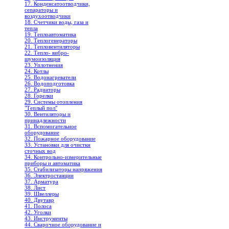
17. Конденсатоотводчики,
сепараторы и
воздухоотводчики
18. Счетчики воды, газа и
тепла
19. Теплоавтоматика
20. Теплогенераторы
21. Тепловентиляторы
22. Тепло- вибро-
шумоизоляция
23. Уплотнения
24. Котлы
25. Водонагреватели
26. Водоподготовка
27. Радиаторы
28. Горелки
29. Системы отопления
"Теплый пол"
30. Вентиляторы и
принадлежности
31. Вспомогательное
оборудование
32. Пожарное оборудование
33. Установки для очистки
сточных вод
34. Контрольно-измерительные
приборы и автоматика
35. Стабилизаторы напряжения
36. Электростанции
37. Арматура
38. Лист
39. Швеллеры
40. Двутавр
41. Полоса
42. Уголки
43. Инструменты
44. Сварочное оборудование и