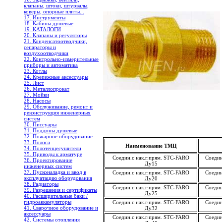
клапаны, штоки, штурвалы,
коверы, опорные плиты...
17. Инструменты
18. Кабины душевые
19. КАТАЛОГИ
20. Клапаны и регуляторы
21. Конденсатоотводчики,
сепараторы и
воздухоотводчики
22. Контрольно-измерительные
приборы и автоматика
23. Котлы
24. Крепежные аксессуары
25. Лист
26. Металлопрокат
27. Мойки
28. Насосы
29. Обслуживание, ремонт и
реконструкция инженерных
систем
30. Писсуары
31. Поддоны душевые
32. Пожарное оборудование
33. Полоса
Наименование ТМЦ
34. Полотенцесушители
35. Приводы к арматуре
Соедин.с нак.г.прям. STC-FARO
Соедин
36. Проектирование
Ду15
инженерных систем
37. Пусконаладка и ввод в
Соедин.с нак.г.прям. STC-FARO
Соедин
эксплуатацию оборудования
Ду20
38. Радиаторы
Соедин.с нак.г.прям. STC-FARO
Соедин
39. Разрешения и сертификаты
Ду25
40. Расширительные баки /
гидроаккамуляторы
Соедин.с нак.г.прям. STC-FARO
Соедин
41. Сварочное оборудование и
Ду32
аксессуары
Соедин.с нак.г.прям. STC-FARO
Соедин
42. Системы отопления