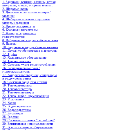
1. Задвижки, вентили, клапаны, штоки,
штурвалы, коверы, опорные плиты...
2. Шаровые краны
3. Дисковые поворотные затворы /
заслонки
4. Шиберные ножевые и щитовые
затворы / задвижки
5. Приводы к арматуре
6. Клапаны и регуляторы
7. Фильтры, грязевики и
грязеотделители
8. Виброкомпенсаторы / гибкие вставки
9. Насосы
10. Гидранты и водоразборные колонки
11. Детали трубопроводов и арматуры
12. Трубы
13. Холодильное oборудование
14. Теплообменники
15. Средства учета теплопотребления
16. Расширительные баки /
гидроаккамуляторы
17. Конденсатоотводчики, сепараторы
и воздухоотводчики
18. Счетчики воды, газа и тепла
19. Теплоавтоматика
20. Теплогенераторы
21. Тепловентиляторы
22. Тепло- вибро- шумоизоляция
23. Уплотнения
24. Котлы
25. Водонагреватели
26. Водоподготовка
27. Радиаторы
28. Горелки
29. Системы отопления "Теплый пол"
30. Вентиляторы и принадлежности
31. Вспомогательное оборудование