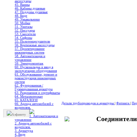
аксессуары
45. Ванны
46. Кабины душевые
47. Поддоны душевые
48. Биде
49. Умывальники
50. Мойки
51. Унитазы
52. Писсуары
53. Смесители
54. Сифоны
55. Полотенцесушители
56. Крепежные аксессуары
57. Проектирование
инженерных систем
58. Автоматизация и
управление
59. Электромонтаж
60. Пусконаладка и ввод в
эксплуатацию оборудования
61. Обслуживание, ремонт и
реконструкция инженерных
систем
62. Футерованная /
Гуммированная арматура
63. Разрешения и сертификаты
64. Металлопрокат
65. КАТАЛОГИ
Детали трубопроводов и арматуры
|
Фитинги
|
Пер
66. Аренда автомобилей с
водителем.
Алфавиту
1. Автоматизация и
Соединители
управление
2. Аренда автомобилей с
водителем.
3. Арматура
4. Биде