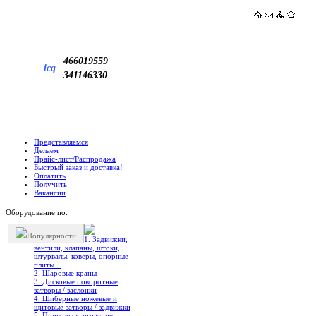
466019559
icq
341146330
Представляемся
Делаем
Прайс-лист/Распродажа
Быстрый заказ и доставка!
Оплатить
Получить
Вакансии
Оборудование по:
Популярности
1. Задвижки,
вентили, клапаны, штоки,
штурвалы, коверы, опорные
плиты...
2. Шаровые краны
3. Дисковые поворотные
затворы / заслонки
4. Шиберные ножевые и
щитовые затворы / задвижки
5. Приводы к арматуре