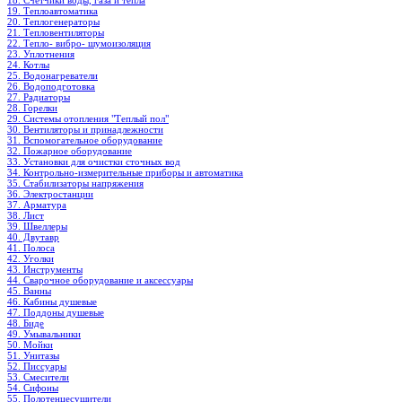
18. Счетчики воды, газа и тепла
19. Теплоавтоматика
20. Теплогенераторы
21. Тепловентиляторы
22. Тепло- вибро- шумоизоляция
23. Уплотнения
24. Котлы
25. Водонагреватели
26. Водоподготовка
27. Радиаторы
28. Горелки
29. Системы отопления "Теплый пол"
30. Вентиляторы и принадлежности
31. Вспомогательное оборудование
32. Пожарное оборудование
33. Установки для очистки сточных вод
34. Контрольно-измерительные приборы и автоматика
35. Стабилизаторы напряжения
36. Электростанции
37. Арматура
38. Лист
39. Швеллеры
40. Двутавр
41. Полоса
42. Уголки
43. Инструменты
44. Сварочное оборудование и аксессуары
45. Ванны
46. Кабины душевые
47. Поддоны душевые
48. Биде
49. Умывальники
50. Мойки
51. Унитазы
52. Писсуары
53. Смесители
54. Сифоны
55. Полотенцесушители