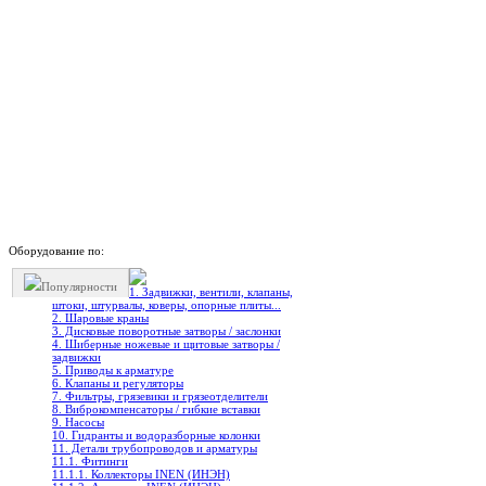
Оборудование по:
Популярности
1. Задвижки, вентили, клапаны,
штоки, штурвалы, коверы, опорные плиты...
2. Шаровые краны
3. Дисковые поворотные затворы / заслонки
4. Шиберные ножевые и щитовые затворы /
задвижки
5. Приводы к арматуре
6. Клапаны и регуляторы
7. Фильтры, грязевики и грязеотделители
8. Виброкомпенсаторы / гибкие вставки
9. Насосы
10. Гидранты и водоразборные колонки
11. Детали трубопроводов и арматуры
11.1. Фитинги
11.1.1. Коллекторы INEN (ИНЭН)