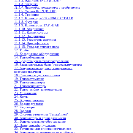
11.1.2. Адаптеры INEN (ИНЭН)
11.1.3. Заглушки
11.1.4. Переходы, коннекторы и соединители
11.1.5. Уголки INEN (ИНЭН)
11.1.6. Тройники
11.1.7. Коллекторы STC-IDRO ЭС ТИ СИ
11.1.8. Футорки
11.1.9. Коллекторы ITAP ИТАП
11.1.10. Американки
11.1.11. Компенсаторы
11.1.12. Эксцентрики
11.1.13. Редукторы давления
11.1.14. Пресс-фитинги
11.1.15. Узлы для теплого пола
12. Трубы
13. Холодильное oборудование
14. Теплообменники
15. Средства учета теплопотребления
16. Расширительные баки / гидроаккамуляторы
17. Конденсатоотводчики, сепараторы и
воздухоотводчики
18. Счетчики воды, газа и тепла
19. Теплоавтоматика
20. Теплогенераторы
21. Тепловентиляторы
22. Тепло- вибро- шумоизоляция
23. Уплотнения
24. Котлы
25. Водонагреватели
26. Водоподготовка
27. Радиаторы
28. Горелки
29. Системы отопления "Теплый пол"
30. Вентиляторы и принадлежности
31. Вспомогательное оборудование
32. Пожарное оборудование
33. Установки для очистки сточных вод
34. Контрольно-измерительные приборы и