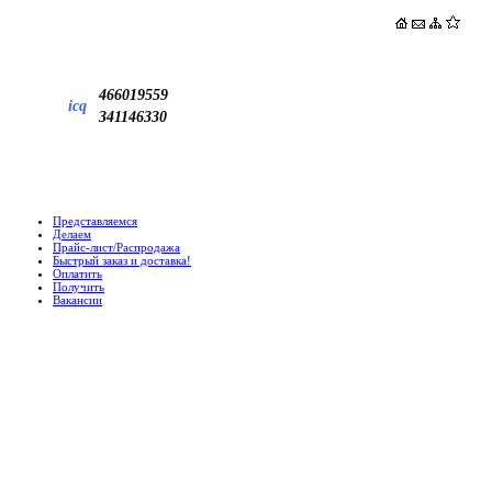
466019559
icq
341146330
Представляемся
Делаем
Прайс-лист/Распродажа
Быстрый заказ и доставка!
Оплатить
Получить
Вакансии