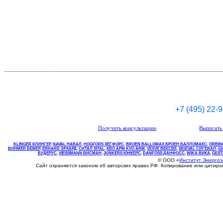
+7 (495) 22-
Получить консультацию
Выписать 
KLINGER КЛИНГЕР
,
NAVAL НАВАЛ
,
НOGFORS ХЕГФОРС
,
BROEN BALLOMAX БРОЕН БАЛЛОМАКС
,
ORBIN
BOHMER БЕМЕР
,
ERHARD ЭРХАРД
,
СИТАЛ SITAL
,
КВО
АРМ
KVO
ARM
,
VEXVE ВЕКСВЕ
,
SIGEVAL СИГЕВАЛ
,
G
БУДЕРУС
,
VIESSMANN ВИСМАН
,
JUNKERS ЮНКЕРС
.
DANFOSS ДАНФОСС
,
WIKA ВИКА
,
GEST
© ООО «
Институт Энерго
Сайт охраняется законом об авторских правах РФ. Копирование или цитир