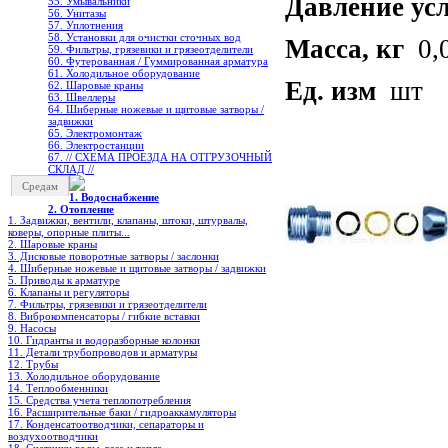
Давление ус
55. Умывальники
56. Унитазы
57. Уплотнения
58. Установки для очистки сточных вод
Масса, кг
0,
59. Фильтры, грязевики и грязеотделители
60. Футерованная / Гуммированная арматура
61. Холодильное oборудование
Ед. изм
шт
62. Шаровые краны
63. Швеллеры
64. Шиберные ножевые и щитовые затворы /
задвижки
65. Электромонтаж
66. Электростанции
67. // СХЕМА ПРОЕЗДА НА ОТГРУЗОЧНЫЙ
СКЛАД //
Средам
1. Водоснабжение
2. Отопление
1. Задвижки, вентили, клапаны, штоки, штурвалы,
коверы, опорные плиты...
2. Шаровые краны
3. Дисковые поворотные затворы / заслонки
4. Шиберные ножевые и щитовые затворы / задвижки
5. Приводы к арматуре
6. Клапаны и регуляторы
7. Фильтры, грязевики и грязеотделители
8. Виброкомпенсаторы / гибкие вставки
9. Насосы
10. Гидранты и водоразборные колонки
11. Детали трубопроводов и арматуры
12. Трубы
13. Холодильное oборудование
14. Теплообменники
15. Средства учета теплопотребления
16. Расширительные баки / гидроаккамуляторы
17. Конденсатоотводчики, сепараторы и
воздухоотводчики