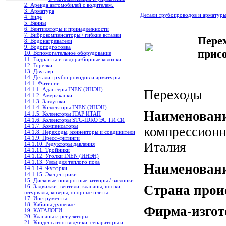
2. Аренда автомобилей с водителем.
3. Арматура
Детали трубопроводов и арматур
4. Биде
5. Ванны
6. Вентиляторы и принадлежности
7. Виброкомпенсаторы / гибкие вставки
Пере
8. Водонагреватели
9. Водоподготовка
прис
10. Вспомогательное оборудование
11. Гидранты и водоразборные колонки
12. Горелки
13. Двутавр
14. Детали трубопроводов и арматуры
14.1. Фитинги
14.1.1. Адаптеры INEN (ИНЭН)
Переходы
14.1.2. Американки
14.1.3. Заглушки
14.1.4. Коллекторы INEN (ИНЭН)
Наименовани
14.1.5. Коллекторы ITAP ИТАП
14.1.6. Коллекторы STC-IDRO ЭС ТИ СИ
14.1.7. Компенсаторы
компрессионн
14.1.8. Переходы, коннекторы и соединители
14.1.9. Пресс-фитинги
Италия
14.1.10. Редукторы давления
14.1.11. Тройники
14.1.12. Уголки INEN (ИНЭН)
14.1.13. Узлы для теплого пола
Наименован
14.1.14. Футорки
14.1.15. Эксцентрики
15. Дисковые поворотные затворы / заслонки
Страна прои
16. Задвижки, вентили, клапаны, штоки,
штурвалы, коверы, опорные плиты...
17. Инструменты
18. Кабины душевые
Фирма-изгот
19. КАТАЛОГИ
20. Клапаны и регуляторы
21. Конденсатоотводчики, сепараторы и