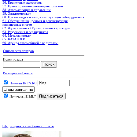
56. Крепежные аксессуары
57. Проектирование инженерных систем
58. Автоматизация и управление
59. Электромонтаж
60. Пусконаладка и ввод в эксплуатацию оборудования
61. Обслуживание, ремонт и реконструкция
инженерных систем
62. Футерованная / Гуммированная арматура
63. Разрешения и сертификаты
64. Металлопрокат
65. КАТАЛОГИ
66. Аренда автомобилей с водителем.
Список всех товаров
Поиск товара
Расширенный поиск
Новости INEN.RU
Получать HTML?
.
Сформировать счет безнал. оплаты