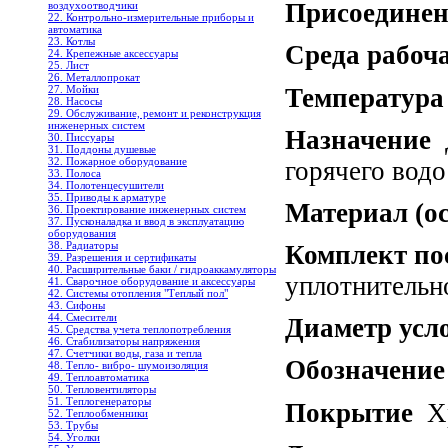
Присоединен
воздухоотводчики
22. Контрольно-измерительные приборы и
автоматика
23. Котлы
Среда рабоч
24. Крепежные аксессуары
25. Лист
26. Металлопрокат
Температура
27. Мойки
28. Насосы
29. Обслуживание, ремонт и реконструкция
инженерных систем
Назначение
Д
30. Писсуары
31. Поддоны душевые
32. Пожарное оборудование
горячего вод
33. Полоса
34. Полотенцесушители
35. Приводы к арматуре
Материал (о
36. Проектирование инженерных систем
37. Пусконаладка и ввод в эксплуатацию
оборудования
38. Радиаторы
Комплект по
39. Разрешения и сертификаты
40. Расширительные баки / гидроаккамуляторы
уплотнительно
41. Сварочное оборудование и аксессуары
42. Системы отопления "Теплый пол"
43. Сифоны
44. Смесители
Диаметр усл
45. Средства учета теплопотребления
46. Стабилизаторы напряжения
47. Счетчики воды, газа и тепла
Обозначение
48. Тепло- вибро- шумоизоляция
49. Теплоавтоматика
50. Тепловентиляторы
51. Теплогенераторы
Покрытие
Хр
52. Теплообменники
53. Трубы
54. Уголки