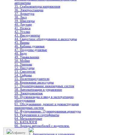
автоматика
35. Стабилизаторы напряжения
36. Электростанции
37. Арматура
38. Лист
39. Швеллеры
40. Двутавр
41. Полоса
42. Уголки
43. Инструменты
44. Сварочное оборудование и аксессуары
45. Ванны
46. Кабины душевые
47. Поддоны душевые
48. Биде
49. Умывальники
50. Мойки
51. Унитазы
52. Писсуары
53. Смесители
54. Сифоны
55. Полотенцесушители
56. Крепежные аксессуары
57. Проектирование инженерных систем
58. Автоматизация и управление
59. Электромонтаж
60. Пусконаладка и ввод в эксплуатацию
оборудования
61. Обслуживание, ремонт и реконструкция
инженерных систем
62. Футерованная / Гуммированная арматура
63. Разрешения и сертификаты
64. Металлопрокат
65. КАТАЛОГИ
66. Аренда автомобилей с водителем.
Алфавиту
1. Автоматизация и управление