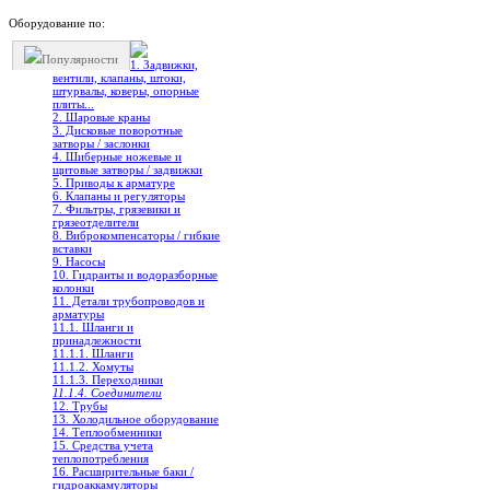
Оборудование по:
Популярности
1. Задвижки,
вентили, клапаны, штоки,
штурвалы, коверы, опорные
плиты...
2. Шаровые краны
3. Дисковые поворотные
затворы / заслонки
4. Шиберные ножевые и
щитовые затворы / задвижки
5. Приводы к арматуре
6. Клапаны и регуляторы
7. Фильтры, грязевики и
грязеотделители
8. Виброкомпенсаторы / гибкие
вставки
9. Насосы
10. Гидранты и водоразборные
колонки
11. Детали трубопроводов и
арматуры
11.1. Шланги и
принадлежности
11.1.1. Шланги
11.1.2. Хомуты
11.1.3. Переходники
11.1.4. Соединители
12. Трубы
13. Холодильное oборудование
14. Теплообменники
15. Средства учета
теплопотребления
16. Расширительные баки /
гидроаккамуляторы