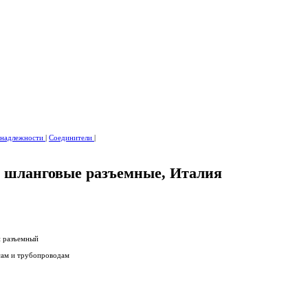
инадлежности
|
Соединители
|
 шланговые разъемные, Италия
 разъемный
сам и трубопроводам