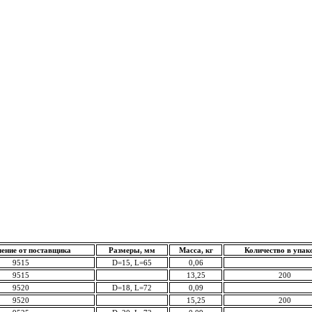
ение от поставщика
Размеры, мм
Масса, кг
Количество в упак
9515
D=15, L=65
0,06
9515
13,25
200
9520
D=18, L=72
0,09
9520
15,25
200