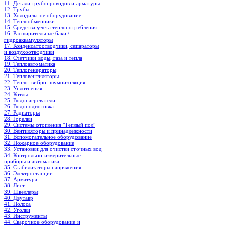
11. Детали трубопроводов и арматуры
12. Трубы
13. Холодильное oборудование
14. Теплообменники
15. Средства учета теплопотребления
16. Расширительные баки /
гидроаккамуляторы
17. Конденсатоотводчики, сепараторы
и воздухоотводчики
18. Счетчики воды, газа и тепла
19. Теплоавтоматика
20. Теплогенераторы
21. Тепловентиляторы
22. Тепло- вибро- шумоизоляция
23. Уплотнения
24. Котлы
25. Водонагреватели
26. Водоподготовка
27. Радиаторы
28. Горелки
29. Системы отопления "Теплый пол"
30. Вентиляторы и принадлежности
31. Вспомогательное оборудование
32. Пожарное оборудование
33. Установки для очистки сточных вод
34. Контрольно-измерительные
приборы и автоматика
35. Стабилизаторы напряжения
36. Электростанции
37. Арматура
38. Лист
39. Швеллеры
40. Двутавр
41. Полоса
42. Уголки
43. Инструменты
44. Сварочное оборудование и