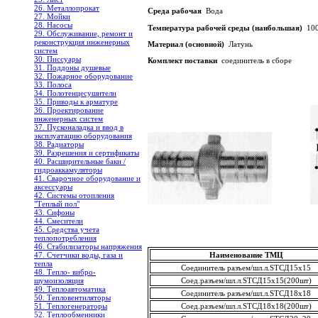
26. Металлопрокат
Среда рабочая
Вода
27. Мойки
28. Насосы
Температура рабочей среды (наибольшая)
100
29. Обслуживание, ремонт и
реконструкция инженерных
Материал (основной)
Латунь
систем
30. Писсуары
Комплект поставки
соединитель в сборе
31. Поддоны душевые
32. Пожарное оборудование
33. Полоса
34. Полотенцесушители
35. Приводы к арматуре
36. Проектирование
инженерных систем
37. Пусконаладка и ввод в
эксплуатацию оборудования
38. Радиаторы
39. Разрешения и сертификаты
40. Расширительные баки /
гидроаккамуляторы
41. Сварочное оборудование и
аксессуары
42. Системы отопления
"Теплый пол"
43. Сифоны
44. Смесители
45. Средства учета
теплопотребления
46. Стабилизаторы напряжения
47. Счетчики воды, газа и
Наименование ТМЦ
тепла
Соединитель разъем/шл.л.STCД15х15
48. Тепло- вибро-
шумоизоляция
Соед.разъем/шл.л.STCД15х15(200шт)
49. Теплоавтоматика
Соединитель разъем/шл.л.STCД18х18
50. Тепловентиляторы
51. Теплогенераторы
Соед.разъем/шл.л.STCД18х18(200шт)
52. Теплообменники