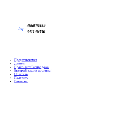
466019559
icq
341146330
Представляемся
Делаем
Прайс-лист/Распродажа
Быстрый заказ и доставка!
Оплатить
Получить
Вакансии