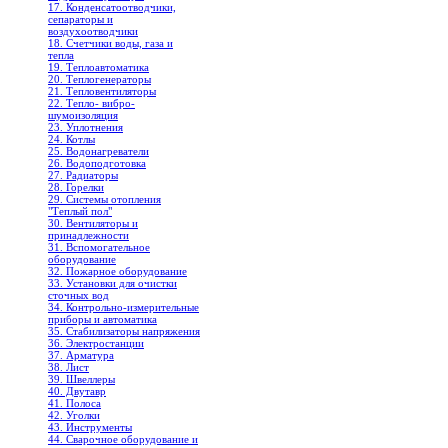
17. Конденсатоотводчики,
сепараторы и
воздухоотводчики
18. Счетчики воды, газа и
тепла
19. Теплоавтоматика
20. Теплогенераторы
21. Тепловентиляторы
22. Тепло- вибро-
шумоизоляция
23. Уплотнения
24. Котлы
25. Водонагреватели
26. Водоподготовка
27. Радиаторы
28. Горелки
29. Системы отопления
"Теплый пол"
30. Вентиляторы и
принадлежности
31. Вспомогательное
оборудование
32. Пожарное оборудование
33. Установки для очистки
сточных вод
34. Контрольно-измерительные
приборы и автоматика
35. Стабилизаторы напряжения
36. Электростанции
37. Арматура
38. Лист
39. Швеллеры
40. Двутавр
41. Полоса
42. Уголки
43. Инструменты
44. Сварочное оборудование и