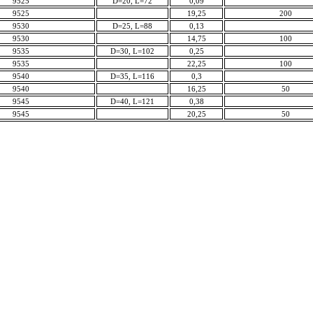
9525
D=20, L=72
0,09
9525
19,25
200
9530
D=25, L=88
0,13
9530
14,75
100
9535
D=30, L=102
0,25
9535
22,25
100
9540
D=35, L=116
0,3
9540
16,25
50
9545
D=40, L=121
0,38
9545
20,25
50