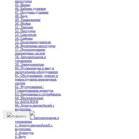
аксессуары
45. Ванны
46. Кабины душевые
47. Поддоны душевые
48. Биде
49. Умывальники
50. Мойки
51. Унитазы
52. Писсуары
53. Смесители
54. Сифоны
55. Полотенцесушители
56. Крепежные аксессуары
57. Проектирование
инженерных систем
58. Автоматизация и
управление
59. Электромонтаж
60. Пусконаладка и ввод в
эксплуатацию оборудования
61. Обслуживание, ремонт и
реконструкция инженерных
систем
62. Футерованная /
Гуммированная арматура
63. Разрешения и сертификаты
64. Металлопрокат
65. КАТАЛОГИ
66. Аренда автомобилей с
водителем.
Алфавиту
1. Автоматизация и
управление
2. Аренда автомобилей с
водителем.
3. Арматура
4. Биде