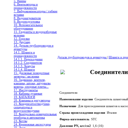
5. Ванны
6. Вентиляторы и
принадлежности
7. Виброкомпенсаторы / гибкие
вставки
8. Водонагреватели
9. Водоподготовка
10. Вспомогательное
оборудование
11. Гидранты и водоразборные
колонки
12. Горелки
13. Двутавр
14. Детали трубопроводов и
арматуры
14.1. Шланги и
принадлежности
Детали трубопроводов и арматуры
|
Шланги и пр
14.1.1. Переходники
14.1.2. Соединители
14.1.3. Хомуты
14.1.4. Шланги
Соединители
15. Дисковые поворотные
затворы / заслонки
16. Задвижки, вентили,
клапаны, штоки, штурвалы,
коверы, опорные плиты...
17. Инструменты
Соединители
18. Кабины душевые
19. КАТАЛОГИ
Наименование изделия
Соединитель шланговый
20. Клапаны и регуляторы
21. Конденсатоотводчики,
Назначение
Для присоединения шлангов к насо
сепараторы и
воздухоотводчики
Страна происхождения изделия
Италия
22. Контрольно-измерительные
приборы и автоматика
Фирма-изготовитель
STC
23. Котлы
24. Крепежные аксессуары
Давление РN, кгс/см2
1,6 (16)
25. Лист