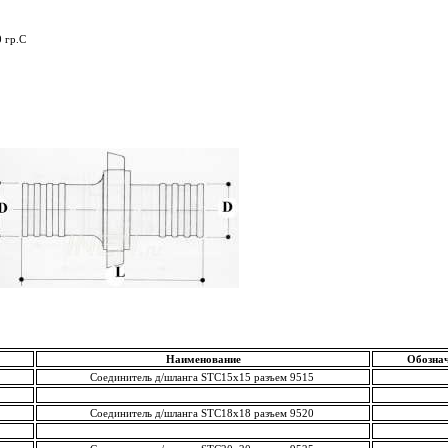
 гр.С
Наименование
Обознач
Соединитель д/шланга STC15х15 разъем 9515
Соединитель д/шланга STC18х18 разъем 9520