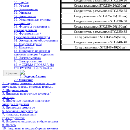
Соединитель разъем/шл.л.STCД20х20
53. Трубы
54. Уголки
Соед.разъем/шл.л.STCД20х20(200шт)
55. Умывальники
Соединитель разъем/шл.л.STCД25х25
56. Унитазы
57. Уплотнения
Соед.разъем/шл.л.STCД25х25(100шт)
58. Установки для очистки
Соединитель разъем/шл.л.STCД30х30
сточных вод
59. Фильтры, грязевики и
Соед.разъем/шл.л.STCД30х30(100шт)
грязеотделители
Соединитель разъем/шл.л.STCД35х35
60. Футерованная /
Гуммированная арматура
Соед.разъем/шл.л.STCД35х35(50шт)
61. Холодильное oборудование
Соединитель разъем/шл.л.STCД40х40
62. Шаровые краны
63. Швеллеры
Соед.разъем/шл.л.STCД40х40(50шт)
64. Шиберные ножевые и
щитовые затворы / задвижки
65. Электромонтаж
66. Электростанции
67. // СХЕМА ПРОЕЗДА НА
ОТГРУЗОЧНЫЙ СКЛАД //
Средам
1. Водоснабжение
2. Отопление
1. Задвижки, вентили, клапаны, штоки,
штурвалы, коверы, опорные плиты...
2. Шаровые краны
3. Дисковые поворотные затворы /
заслонки
4. Шиберные ножевые и щитовые
затворы / задвижки
5. Приводы к арматуре
6. Клапаны и регуляторы
7. Фильтры, грязевики и
грязеотделители
8. Виброкомпенсаторы / гибкие вставки
9. Насосы
10. Гидранты и водоразборные колонки