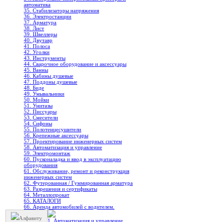
автоматика
35. Стабилизаторы напряжения
36. Электростанции
37. Арматура
38. Лист
39. Швеллеры
40. Двутавр
41. Полоса
42. Уголки
43. Инструменты
44. Сварочное оборудование и аксессуары
45. Ванны
46. Кабины душевые
47. Поддоны душевые
48. Биде
49. Умывальники
50. Мойки
51. Унитазы
52. Писсуары
53. Смесители
54. Сифоны
55. Полотенцесушители
56. Крепежные аксессуары
57. Проектирование инженерных систем
58. Автоматизация и управление
59. Электромонтаж
60. Пусконаладка и ввод в эксплуатацию
оборудования
61. Обслуживание, ремонт и реконструкция
инженерных систем
62. Футерованная / Гуммированная арматура
63. Разрешения и сертификаты
64. Металлопрокат
65. КАТАЛОГИ
66. Аренда автомобилей с водителем.
Алфавиту
1. Автоматизация и управление