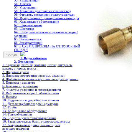
55. Умывальники
56. Унитазы
57. Уплотнения
58. Установки для очистки сточных вод
59. Фильтры, грязевики и грязеотделители
60. Футерованная / Гуммированная арматура
61. Холодильное oборудование
62. Шаровые краны
63. Швеллеры
64. Шиберные ножевые и щитовые затворы /
задвижки
65. Электромонтаж
66. Электростанции
67. // СХЕМА ПРОЕЗДА НА ОТГРУЗОЧНЫЙ
СКЛАД //
Средам
1. Водоснабжение
2. Отопление
1. Задвижки, вентили, клапаны, штоки, штурвалы,
коверы, опорные плиты...
2. Шаровые краны
3. Дисковые поворотные затворы / заслонки
4. Шиберные ножевые и щитовые затворы / задвижки
5. Приводы к арматуре
6. Клапаны и регуляторы
7. Фильтры, грязевики и грязеотделители
8. Виброкомпенсаторы / гибкие вставки
9. Насосы
10. Гидранты и водоразборные колонки
11. Детали трубопроводов и арматуры
12. Трубы
13. Холодильное oборудование
14. Теплообменники
15. Средства учета теплопотребления
16. Расширительные баки / гидроаккамуляторы
17. Конденсатоотводчики, сепараторы и
воздухоотводчики