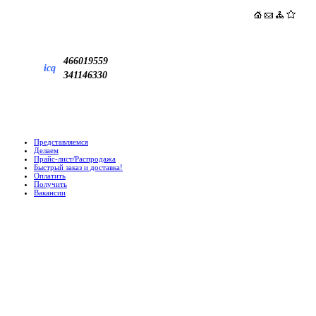
466019559
icq
341146330
Представляемся
Делаем
Прайс-лист/Распродажа
Быстрый заказ и доставка!
Оплатить
Получить
Вакансии