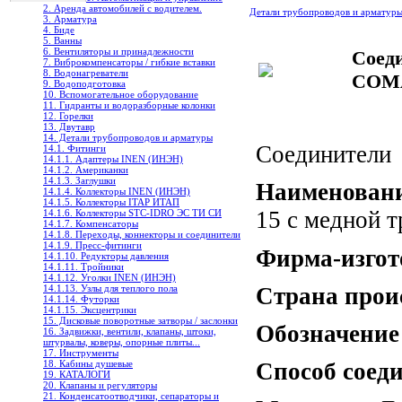
2. Аренда автомобилей с водителем.
Детали трубопроводов и арматур
3. Арматура
4. Биде
5. Ванны
6. Вентиляторы и принадлежности
Соед
7. Виброкомпенсаторы / гибкие вставки
8. Водонагреватели
COMA
9. Водоподготовка
10. Вспомогательное оборудование
11. Гидранты и водоразборные колонки
12. Горелки
13. Двутавр
14. Детали трубопроводов и арматуры
Соединители
14.1. Фитинги
14.1.1. Адаптеры INEN (ИНЭН)
14.1.2. Американки
14.1.3. Заглушки
Наименован
14.1.4. Коллекторы INEN (ИНЭН)
14.1.5. Коллекторы ITAP ИТАП
15 с медной 
14.1.6. Коллекторы STC-IDRO ЭС ТИ СИ
14.1.7. Компенсаторы
14.1.8. Переходы, коннекторы и соединители
14.1.9. Пресс-фитинги
Фирма-изгот
14.1.10. Редукторы давления
14.1.11. Тройники
14.1.12. Уголки INEN (ИНЭН)
Страна прои
14.1.13. Узлы для теплого пола
14.1.14. Футорки
14.1.15. Эксцентрики
15. Дисковые поворотные затворы / заслонки
Обозначение
16. Задвижки, вентили, клапаны, штоки,
штурвалы, коверы, опорные плиты...
17. Инструменты
18. Кабины душевые
Способ соеди
19. КАТАЛОГИ
20. Клапаны и регуляторы
21. Конденсатоотводчики, сепараторы и