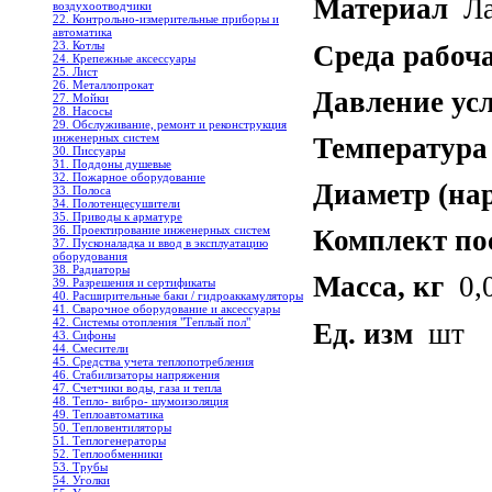
Материал
Лат
воздухоотводчики
22. Контрольно-измерительные приборы и
автоматика
23. Котлы
Среда рабоч
24. Крепежные аксессуары
25. Лист
26. Металлопрокат
Давление усл
27. Мойки
28. Насосы
29. Обслуживание, ремонт и реконструкция
инженерных систем
Температура
30. Писсуары
31. Поддоны душевые
32. Пожарное оборудование
Диаметр (на
33. Полоса
34. Полотенцесушители
35. Приводы к арматуре
36. Проектирование инженерных систем
Комплект по
37. Пусконаладка и ввод в эксплуатацию
оборудования
38. Радиаторы
Масса, кг
0,
39. Разрешения и сертификаты
40. Расширительные баки / гидроаккамуляторы
41. Сварочное оборудование и аксессуары
42. Системы отопления "Теплый пол"
Ед. изм
шт
43. Сифоны
44. Смесители
45. Средства учета теплопотребления
46. Стабилизаторы напряжения
47. Счетчики воды, газа и тепла
48. Тепло- вибро- шумоизоляция
49. Теплоавтоматика
50. Тепловентиляторы
51. Теплогенераторы
52. Теплообменники
53. Трубы
54. Уголки