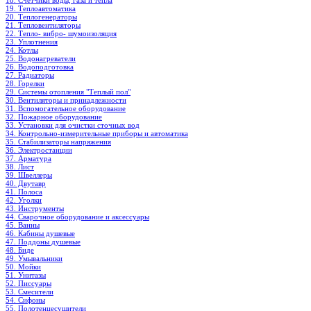
18. Счетчики воды, газа и тепла
19. Теплоавтоматика
20. Теплогенераторы
21. Тепловентиляторы
22. Тепло- вибро- шумоизоляция
23. Уплотнения
24. Котлы
25. Водонагреватели
26. Водоподготовка
27. Радиаторы
28. Горелки
29. Системы отопления "Теплый пол"
30. Вентиляторы и принадлежности
31. Вспомогательное оборудование
32. Пожарное оборудование
33. Установки для очистки сточных вод
34. Контрольно-измерительные приборы и автоматика
35. Стабилизаторы напряжения
36. Электростанции
37. Арматура
38. Лист
39. Швеллеры
40. Двутавр
41. Полоса
42. Уголки
43. Инструменты
44. Сварочное оборудование и аксессуары
45. Ванны
46. Кабины душевые
47. Поддоны душевые
48. Биде
49. Умывальники
50. Мойки
51. Унитазы
52. Писсуары
53. Смесители
54. Сифоны
55. Полотенцесушители