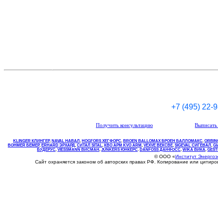
+7 (495) 22-
Получить консультацию
Выписать 
KLINGER КЛИНГЕР
,
NAVAL НАВАЛ
,
НOGFORS ХЕГФОРС
,
BROEN BALLOMAX БРОЕН БАЛЛОМАКС
,
ORBIN
BOHMER БЕМЕР
,
ERHARD ЭРХАРД
,
СИТАЛ SITAL
,
КВО
АРМ
KVO
ARM
,
VEXVE ВЕКСВЕ
,
SIGEVAL СИГЕВАЛ
,
G
БУДЕРУС
,
VIESSMANN ВИСМАН
,
JUNKERS ЮНКЕРС
.
DANFOSS ДАНФОСС
,
WIKA ВИКА
,
GEST
© ООО «
Институт Энерго
Сайт охраняется законом об авторских правах РФ. Копирование или цитир