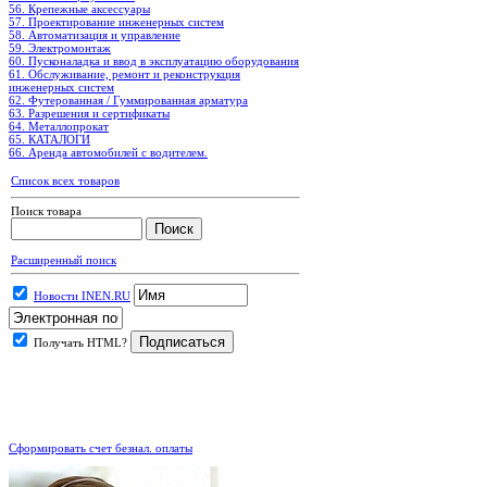
56. Крепежные аксессуары
57. Проектирование инженерных систем
58. Автоматизация и управление
59. Электромонтаж
60. Пусконаладка и ввод в эксплуатацию оборудования
61. Обслуживание, ремонт и реконструкция
инженерных систем
62. Футерованная / Гуммированная арматура
63. Разрешения и сертификаты
64. Металлопрокат
65. КАТАЛОГИ
66. Аренда автомобилей с водителем.
Список всех товаров
Поиск товара
Расширенный поиск
Новости INEN.RU
Получать HTML?
.
Сформировать счет безнал. оплаты