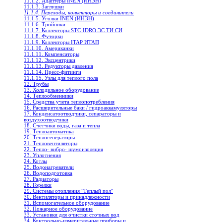
11.1.2. Адаптеры INEN (ИНЭН)
11.1.3. Заглушки
11.1.4. Переходы, коннекторы и соединители
11.1.5. Уголки INEN (ИНЭН)
11.1.6. Тройники
11.1.7. Коллекторы STC-IDRO ЭС ТИ СИ
11.1.8. Футорки
11.1.9. Коллекторы ITAP ИТАП
11.1.10. Американки
11.1.11. Компенсаторы
11.1.12. Эксцентрики
11.1.13. Редукторы давления
11.1.14. Пресс-фитинги
11.1.15. Узлы для теплого пола
12. Трубы
13. Холодильное oборудование
14. Теплообменники
15. Средства учета теплопотребления
16. Расширительные баки / гидроаккамуляторы
17. Конденсатоотводчики, сепараторы и
воздухоотводчики
18. Счетчики воды, газа и тепла
19. Теплоавтоматика
20. Теплогенераторы
21. Тепловентиляторы
22. Тепло- вибро- шумоизоляция
23. Уплотнения
24. Котлы
25. Водонагреватели
26. Водоподготовка
27. Радиаторы
28. Горелки
29. Системы отопления "Теплый пол"
30. Вентиляторы и принадлежности
31. Вспомогательное оборудование
32. Пожарное оборудование
33. Установки для очистки сточных вод
34. Контрольно-измерительные приборы и