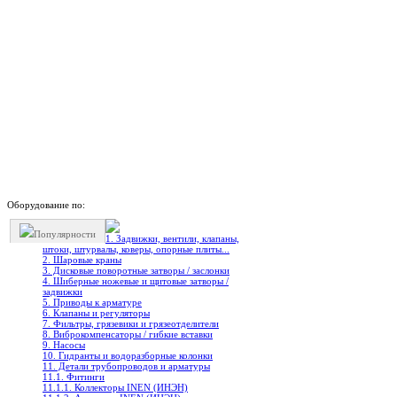
Оборудование по:
Популярности
1. Задвижки, вентили, клапаны,
штоки, штурвалы, коверы, опорные плиты...
2. Шаровые краны
3. Дисковые поворотные затворы / заслонки
4. Шиберные ножевые и щитовые затворы /
задвижки
5. Приводы к арматуре
6. Клапаны и регуляторы
7. Фильтры, грязевики и грязеотделители
8. Виброкомпенсаторы / гибкие вставки
9. Насосы
10. Гидранты и водоразборные колонки
11. Детали трубопроводов и арматуры
11.1. Фитинги
11.1.1. Коллекторы INEN (ИНЭН)