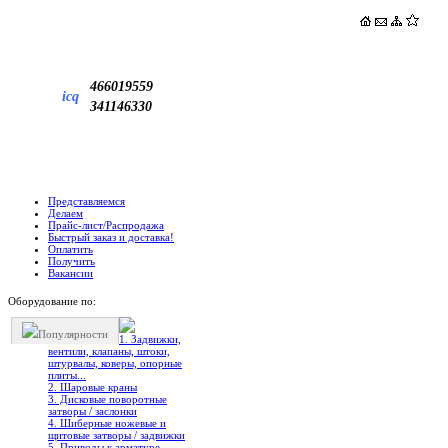
466019559
icq
341146330
Представляемся
Делаем
Прайс-лист/Распродажа
Быстрый заказ и доставка!
Оплатить
Получить
Вакансии
Оборудование по:
Популярности
1. Задвижки,
вентили, клапаны, штоки,
штурвалы, коверы, опорные
плиты...
2. Шаровые краны
3. Дисковые поворотные
затворы / заслонки
4. Шиберные ножевые и
щитовые затворы / задвижки
5. Приводы к арматуре