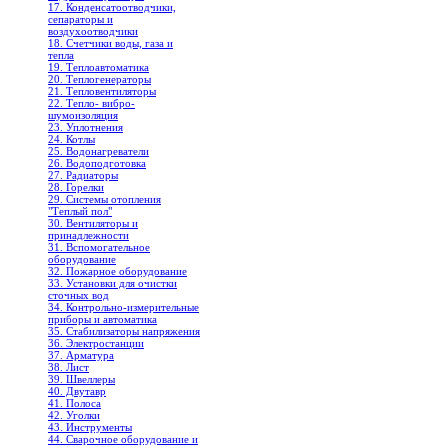
17. Конденсатоотводчики,
сепараторы и
воздухоотводчики
18. Счетчики воды, газа и
тепла
19. Теплоавтоматика
20. Теплогенераторы
21. Тепловентиляторы
22. Тепло- вибро-
шумоизоляция
23. Уплотнения
24. Котлы
25. Водонагреватели
26. Водоподготовка
27. Радиаторы
28. Горелки
29. Системы отопления
"Теплый пол"
30. Вентиляторы и
принадлежности
31. Вспомогательное
оборудование
32. Пожарное оборудование
33. Установки для очистки
сточных вод
34. Контрольно-измерительные
приборы и автоматика
35. Стабилизаторы напряжения
36. Электростанции
37. Арматура
38. Лист
39. Швеллеры
40. Двутавр
41. Полоса
42. Уголки
43. Инструменты
44. Сварочное оборудование и