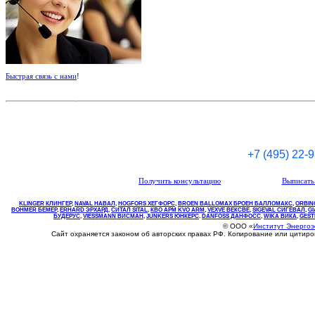
Быстрая связь с нами
!
+7 (495) 22-
Получить консультацию
Выписать 
KLINGER КЛИНГЕР
,
NAVAL НАВАЛ
,
НOGFORS ХЕГФОРС
,
BROEN BALLOMAX БРОЕН БАЛЛОМАКС
,
ORBIN
BOHMER БЕМЕР
,
ERHARD ЭРХАРД
,
СИТАЛ SITAL
,
КВО
АРМ
KVO
ARM
,
VEXVE ВЕКСВЕ
,
SIGEVAL СИГЕВАЛ
,
G
БУДЕРУС
,
VIESSMANN ВИСМАН
,
JUNKERS ЮНКЕРС
.
DANFOSS ДАНФОСС
,
WIKA ВИКА
,
GEST
© ООО «
Институт Энерго
Сайт охраняется законом об авторских правах РФ. Копирование или цитир