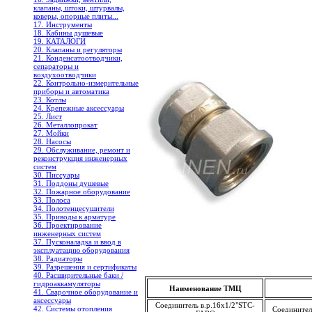
клапаны, штоки, штурвалы,
коверы, опорные плиты...
17. Инструменты
18. Кабины душевые
19. КАТАЛОГИ
20. Клапаны и регуляторы
21. Конденсатоотводчики,
сепараторы и
воздухоотводчики
22. Контрольно-измерительные
приборы и автоматика
23. Котлы
24. Крепежные аксессуары
25. Лист
26. Металлопрокат
27. Мойки
28. Насосы
29. Обслуживание, ремонт и
реконструкция инженерных
систем
30. Писсуары
31. Поддоны душевые
32. Пожарное оборудование
33. Полоса
34. Полотенцесушители
35. Приводы к арматуре
36. Проектирование
инженерных систем
37. Пусконаладка и ввод в
эксплуатацию оборудования
38. Радиаторы
39. Разрешения и сертификаты
40. Расширительные баки /
гидроаккамуляторы
Наименование ТМЦ
41. Сварочное оборудование и
аксессуары
Соединитель в.р.16х1/2"STC-
42. Системы отопления
Соединител