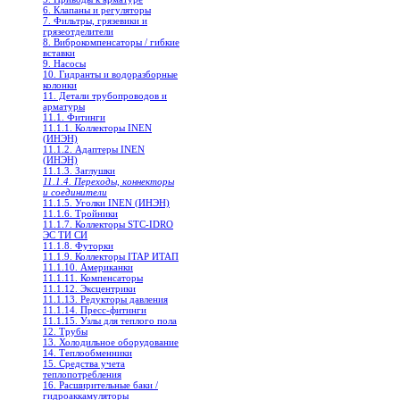
6. Клапаны и регуляторы
7. Фильтры, грязевики и
грязеотделители
8. Виброкомпенсаторы / гибкие
вставки
9. Насосы
10. Гидранты и водоразборные
колонки
11. Детали трубопроводов и
арматуры
11.1. Фитинги
11.1.1. Коллекторы INEN
(ИНЭН)
11.1.2. Адаптеры INEN
(ИНЭН)
11.1.3. Заглушки
11.1.4. Переходы, коннекторы
и соединители
11.1.5. Уголки INEN (ИНЭН)
11.1.6. Тройники
11.1.7. Коллекторы STC-IDRO
ЭС ТИ СИ
11.1.8. Футорки
11.1.9. Коллекторы ITAP ИТАП
11.1.10. Американки
11.1.11. Компенсаторы
11.1.12. Эксцентрики
11.1.13. Редукторы давления
11.1.14. Пресс-фитинги
11.1.15. Узлы для теплого пола
12. Трубы
13. Холодильное oборудование
14. Теплообменники
15. Средства учета
теплопотребления
16. Расширительные баки /
гидроаккамуляторы