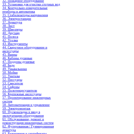
32. Пожарное оборудование
33. Установки для очистки сточных вод
34. Контрольно-измерительные
приборы и автоматика
35. Стабилизаторы напряжения
36. Электростанции
37. Арматура
38. Лист
39. Швеллеры
40. Двутавр
41. Полоса
42. Уголки
43. Инструменты
44. Сварочное оборудование и
аксессуары
45. Ванны
46. Кабины душевые
47. Поддоны душевые
48. Биде
49. Умывальники
50. Мойки
51. Унитазы
52. Писсуары
53. Смесители
54. Сифоны
55. Полотенцесушители
56. Крепежные аксессуары
57. Проектирование инженерных
систем
58. Автоматизация и управление
59. Электромонтаж
60. Пусконаладка и ввод в
эксплуатацию оборудования
61. Обслуживание, ремонт и
реконструкция инженерных систем
62. Футерованная / Гуммированная
арматура
63. Разрешения и сертификаты