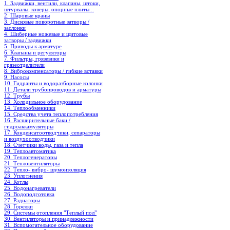
1. Задвижки, вентили, клапаны, штоки,
штурвалы, коверы, опорные плиты...
2. Шаровые краны
3. Дисковые поворотные затворы /
заслонки
4. Шиберные ножевые и щитовые
затворы / задвижки
5. Приводы к арматуре
6. Клапаны и регуляторы
7. Фильтры, грязевики и
грязеотделители
8. Виброкомпенсаторы / гибкие вставки
9. Насосы
10. Гидранты и водоразборные колонки
11. Детали трубопроводов и арматуры
12. Трубы
13. Холодильное oборудование
14. Теплообменники
15. Средства учета теплопотребления
16. Расширительные баки /
гидроаккамуляторы
17. Конденсатоотводчики, сепараторы
и воздухоотводчики
18. Счетчики воды, газа и тепла
19. Теплоавтоматика
20. Теплогенераторы
21. Тепловентиляторы
22. Тепло- вибро- шумоизоляция
23. Уплотнения
24. Котлы
25. Водонагреватели
26. Водоподготовка
27. Радиаторы
28. Горелки
29. Системы отопления "Теплый пол"
30. Вентиляторы и принадлежности
31. Вспомогательное оборудование