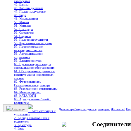
аксессуары
45. Ванны
46. Кабины душевые
47. Поддоны душевые
48. Биде
49. Умывальники
50. Мойки
51. Унитазы
52. Писсуары
53. Смесители
54. Сифоны
55. Полотенцесушители
56. Крепежные аксессуары
57. Проектирование
инженерных систем
58. Автоматизация и
управление
59. Электромонтаж
60. Пусконаладка и ввод в
эксплуатацию оборудования
61. Обслуживание, ремонт и
реконструкция инженерных
систем
62. Футерованная /
Гуммированная арматура
63. Разрешения и сертификаты
64. Металлопрокат
65. КАТАЛОГИ
66. Аренда автомобилей с
водителем.
Детали трубопроводов и арматуры
|
Фитинги
|
Пер
Алфавиту
1. Автоматизация и
управление
2. Аренда автомобилей с
водителем.
Соединители
3. Арматура
4. Биде