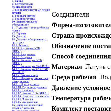
5. Ванны
6. Вентиляторы и
принадлежности
7. Виброкомпенсаторы / гибкие
Соединители
вставки
8. Водонагреватели
9. Водоподготовка
10. Вспомогательное
Фирма-изготовите
оборудование
11. Гидранты и водоразборные
колонки
Страна происхожд
12. Горелки
13. Двутавр
14. Детали трубопроводов и
арматуры
Обозначение пост
14.1. Фитинги
14.1.1. Адаптеры INEN
(ИНЭН)
Способ соединения
14.1.2. Американки
14.1.3. Заглушки
14.1.4. Коллекторы INEN
(ИНЭН)
Материал
Латунь с 
14.1.5. Коллекторы ITAP ИТАП
14.1.6. Коллекторы STC-IDRO
ЭС ТИ СИ
Среда рабочая
Вод
14.1.7. Компенсаторы
14.1.8. Переходы, коннекторы
и соединители
14.1.9. Пресс-фитинги
Давление условное
14.1.10. Редукторы давления
14.1.11. Тройники
14.1.12. Уголки INEN (ИНЭН)
Температура рабоч
14.1.13. Узлы для теплого пола
14.1.14. Футорки
14.1.15. Эксцентрики
15. Дисковые поворотные
Комплект поставк
затворы / заслонки
16. Задвижки, вентили,