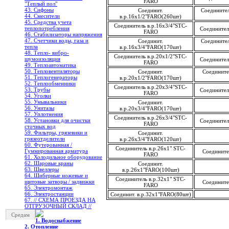
FARO
"Теплый пол"
43. Сифоны
Соединит.
Соединител
44. Смесители
в.р.16х1/2"FARO(260шт)
45. Средства учета
Соединитель в.р.16х3/4"STC-
теплопотребления
Соединител
FARO
46. Стабилизаторы напряжения
47. Счетчики воды, газа и
Соединит.
Соединител
тепла
в.р.16х3/4"FARO(170шт)
48. Тепло- вибро-
Соединитель в.р.20х1/2"STC-
шумоизоляция
Соединител
FARO
49. Теплоавтоматика
50. Тепловентиляторы
Соединит.
Соедините
51. Теплогенераторы
в.р.20х1/2"FARO(170шт)
52. Теплообменники
Соединитель в.р.20х3/4"STC-
53. Трубы
Соединител
FARO
54. Уголки
55. Умывальники
Соединит.
56. Унитазы
в.р.20х3/4"FARO(170шт)
57. Уплотнения
Соединитель в.р.26х3/4"STC-
58. Установки для очистки
Соединител
FARO
сточных вод
59. Фильтры, грязевики и
Соединит.
грязеотделители
в.р.26х3/4"FARO(120шт)
60. Футерованная /
Соединитель в.р.26х1" STC-
Гуммированная арматура
Соедините
FARO
61. Холодильное oборудование
62. Шаровые краны
Соединит.
63. Швеллеры
в.р.26х1"FARO(100шт)
64. Шиберные ножевые и
Соединитель в.р.32х1" STC-
щитовые затворы / задвижки
Соедините
FARO
65. Электромонтаж
66. Электростанции
Соединит. в.р.32х1"FARO(80шт)
67. // СХЕМА ПРОЕЗДА НА
ОТГРУЗОЧНЫЙ СКЛАД //
Средам
1. Водоснабжение
2. Отопление