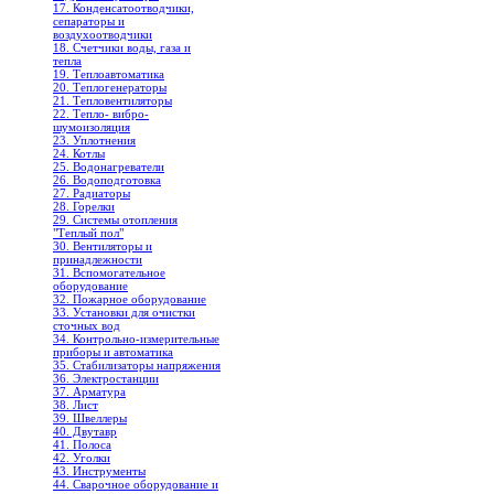
17. Конденсатоотводчики,
сепараторы и
воздухоотводчики
18. Счетчики воды, газа и
тепла
19. Теплоавтоматика
20. Теплогенераторы
21. Тепловентиляторы
22. Тепло- вибро-
шумоизоляция
23. Уплотнения
24. Котлы
25. Водонагреватели
26. Водоподготовка
27. Радиаторы
28. Горелки
29. Системы отопления
"Теплый пол"
30. Вентиляторы и
принадлежности
31. Вспомогательное
оборудование
32. Пожарное оборудование
33. Установки для очистки
сточных вод
34. Контрольно-измерительные
приборы и автоматика
35. Стабилизаторы напряжения
36. Электростанции
37. Арматура
38. Лист
39. Швеллеры
40. Двутавр
41. Полоса
42. Уголки
43. Инструменты
44. Сварочное оборудование и