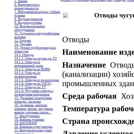
5. Ванны
6. Вентиляторы и
принадлежности
7. Виброкомпенсаторы / гибкие
Отводы чугу
вставки
8. Водонагреватели
9. Водоподготовка
10. Вспомогательное
оборудование
11. Гидранты и водоразборные
колонки
Отводы
12. Горелки
13. Двутавр
14. Детали трубопроводов и
Наименование изд
арматуры
14.1. Отводы
14.1.1. Отводы гнутые по ТУ
14.1.2. Отводы из
Назначение
Отводы 
нержавеющей стали
14.1.3. Отводы из НПВХ
(канализации) хозя
14.1.4. Отводы из
полипропилена
14.1.5. Отводы из полиэтилена
промышленных здан
14.1.6. Отводы по ГОСТу
14.1.7. Отводы по ТУ
14.1.8. Чугунные отводы с
Среда рабочая
Хозя
полимерным покрытием
15. Дисковые поворотные
затворы / заслонки
16. Задвижки, вентили,
Температура рабоч
клапаны, штоки, штурвалы,
коверы, опорные плиты...
17. Инструменты
Страна происхожд
18. Кабины душевые
19. КАТАЛОГИ
20. Клапаны и регуляторы
21. Конденсатоотводчики,
Давление условное
сепараторы и