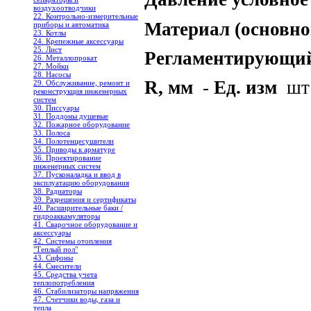
воздухоотводчики
22. Контрольно-измерительные
Материал (основно
приборы и автоматика
23. Котлы
24. Крепежные аксессуары
25. Лист
Регламентирующий
26. Металлопрокат
27. Мойки
28. Насосы
R, мм
-
Ед. изм
шт
29. Обслуживание, ремонт и
реконструкция инженерных
систем
30. Писсуары
31. Поддоны душевые
32. Пожарное оборудование
33. Полоса
34. Полотенцесушители
35. Приводы к арматуре
36. Проектирование
инженерных систем
37. Пусконаладка и ввод в
эксплуатацию оборудования
38. Радиаторы
39. Разрешения и сертификаты
40. Расширительные баки /
гидроаккамуляторы
41. Сварочное оборудование и
аксессуары
42. Системы отопления
"Теплый пол"
43. Сифоны
44. Смесители
45. Средства учета
теплопотребления
46. Стабилизаторы напряжения
47. Счетчики воды, газа и
тепла