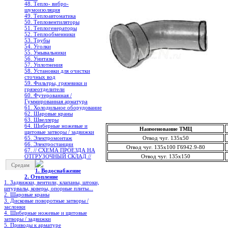
48. Тепло- вибро-
шумоизоляция
49. Теплоавтоматика
50. Тепловентиляторы
51. Теплогенераторы
52. Теплообменники
53. Трубы
54. Уголки
55. Умывальники
56. Унитазы
57. Уплотнения
58. Установки для очистки
сточных вод
59. Фильтры, грязевики и
грязеотделители
60. Футерованная /
Гуммированная арматура
61. Холодильное oборудование
62. Шаровые краны
63. Швеллеры
64. Шиберные ножевые и
Наименование ТМЦ
щитовые затворы / задвижки
65. Электромонтаж
Отвод чуг. 135х50
66. Электростанции
Отвод чуг. 135х100 Г6942.9-80
67. // СХЕМА ПРОЕЗДА НА
ОТГРУЗОЧНЫЙ СКЛАД //
Отвод чуг. 135х150
Средам
1. Водоснабжение
2. Отопление
1. Задвижки, вентили, клапаны, штоки,
штурвалы, коверы, опорные плиты...
2. Шаровые краны
3. Дисковые поворотные затворы /
заслонки
4. Шиберные ножевые и щитовые
затворы / задвижки
5. Приводы к арматуре