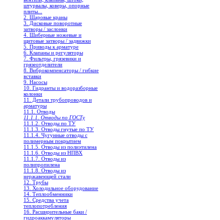
штурвалы, коверы, опорные
плиты...
2. Шаровые краны
3. Дисковые поворотные
затворы / заслонки
4. Шиберные ножевые и
щитовые затворы / задвижки
5. Приводы к арматуре
6. Клапаны и регуляторы
7. Фильтры, грязевики и
грязеотделители
8. Виброкомпенсаторы / гибкие
вставки
9. Насосы
10. Гидранты и водоразборные
колонки
11. Детали трубопроводов и
арматуры
11.1. Отводы
11.1.1. Отводы по ГОСТу
11.1.2. Отводы по ТУ
11.1.3. Отводы гнутые по ТУ
11.1.4. Чугунные отводы с
полимерным покрытием
11.1.5. Отводы из полиэтилена
11.1.6. Отводы из НПВХ
11.1.7. Отводы из
полипропилена
11.1.8. Отводы из
нержавеющей стали
12. Трубы
13. Холодильное oборудование
14. Теплообменники
15. Средства учета
теплопотребления
16. Расширительные баки /
гидроаккамуляторы