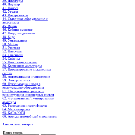
39. Швеллеры
40. Двутавр
41. Полоса
42. Уголки
43. Инструменты
44. Сварочное оборудование и
аксессуары
45. Ванны
46. Кабины душевые
47. Поддоны душевые
48. Биде
49. Умывальники
50. Мойки
51. Унитазы
52. Писсуары
53. Смесители
54. Сифоны
55. Полотенцесушители
56. Крепежные аксессуары
57. Проектирование инженерных
систем
58. Автоматизация и управление
59. Электромонтаж
60. Пусконаладка и ввод в
эксплуатацию оборудования
61. Обслуживание, ремонт и
реконструкция инженерных систем
62. Футерованная / Гуммированная
арматура
63. Разрешения и сертификаты
64. Металлопрокат
65. КАТАЛОГИ
66. Аренда автомобилей с водителем.
Список всех товаров
Поиск товара