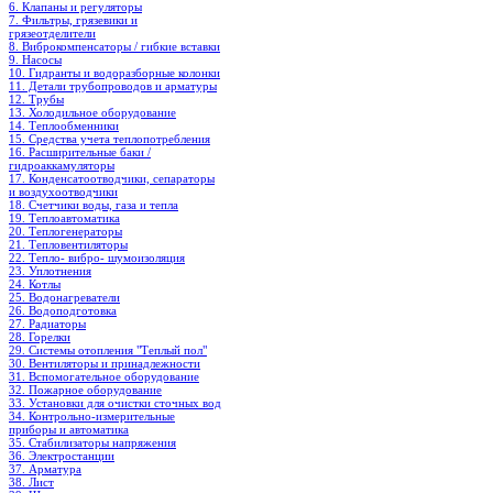
6. Клапаны и регуляторы
7. Фильтры, грязевики и
грязеотделители
8. Виброкомпенсаторы / гибкие вставки
9. Насосы
10. Гидранты и водоразборные колонки
11. Детали трубопроводов и арматуры
12. Трубы
13. Холодильное oборудование
14. Теплообменники
15. Средства учета теплопотребления
16. Расширительные баки /
гидроаккамуляторы
17. Конденсатоотводчики, сепараторы
и воздухоотводчики
18. Счетчики воды, газа и тепла
19. Теплоавтоматика
20. Теплогенераторы
21. Тепловентиляторы
22. Тепло- вибро- шумоизоляция
23. Уплотнения
24. Котлы
25. Водонагреватели
26. Водоподготовка
27. Радиаторы
28. Горелки
29. Системы отопления "Теплый пол"
30. Вентиляторы и принадлежности
31. Вспомогательное оборудование
32. Пожарное оборудование
33. Установки для очистки сточных вод
34. Контрольно-измерительные
приборы и автоматика
35. Стабилизаторы напряжения
36. Электростанции
37. Арматура
38. Лист