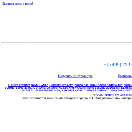
Быстрая связь с нами
!
+7 (495) 22-
Получить консультацию
Выписать 
KLINGER КЛИНГЕР
,
NAVAL НАВАЛ
,
НOGFORS ХЕГФОРС
,
BROEN BALLOMAX БРОЕН БАЛЛОМАКС
,
ORBIN
BOHMER БЕМЕР
,
ERHARD ЭРХАРД
,
СИТАЛ SITAL
,
КВО
АРМ
KVO
ARM
,
VEXVE ВЕКСВЕ
,
SIGEVAL СИГЕВАЛ
,
G
БУДЕРУС
,
VIESSMANN ВИСМАН
,
JUNKERS ЮНКЕРС
.
DANFOSS ДАНФОСС
,
WIKA ВИКА
,
GEST
© ООО «
Институт Энерго
Сайт охраняется законом об авторских правах РФ. Копирование или цитир