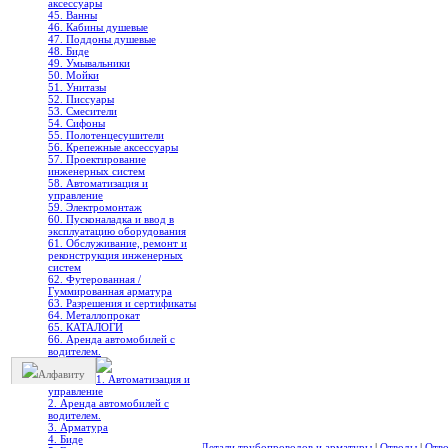
аксессуары
45. Ванны
46. Кабины душевые
47. Поддоны душевые
48. Биде
49. Умывальники
50. Мойки
51. Унитазы
52. Писсуары
53. Смесители
54. Сифоны
55. Полотенцесушители
56. Крепежные аксессуары
57. Проектирование
инженерных систем
58. Автоматизация и
управление
59. Электромонтаж
60. Пусконаладка и ввод в
эксплуатацию оборудования
61. Обслуживание, ремонт и
реконструкция инженерных
систем
62. Футерованная /
Гуммированная арматура
63. Разрешения и сертификаты
64. Металлопрокат
65. КАТАЛОГИ
66. Аренда автомобилей с
водителем.
Алфавиту
1. Автоматизация и
управление
2. Аренда автомобилей с
водителем.
3. Арматура
4. Биде
Детали трубопроводов и арматуры
|
Отводы
|
Отв