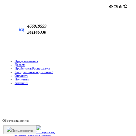
466019559
icq
341146330
Представляемся
Делаем
Прайс-лист/Распродажа
Быстрый заказ и доставка!
Оплатить
Получить
Вакансии
Оборудование по:
Популярности
1. Задвижки,
вентили, клапаны, штоки,