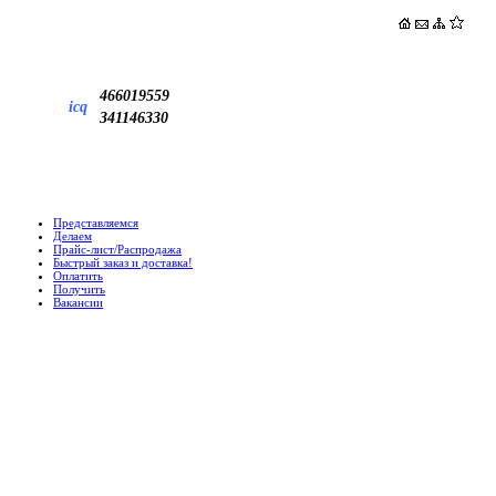
466019559
icq
341146330
Представляемся
Делаем
Прайс-лист/Распродажа
Быстрый заказ и доставка!
Оплатить
Получить
Вакансии