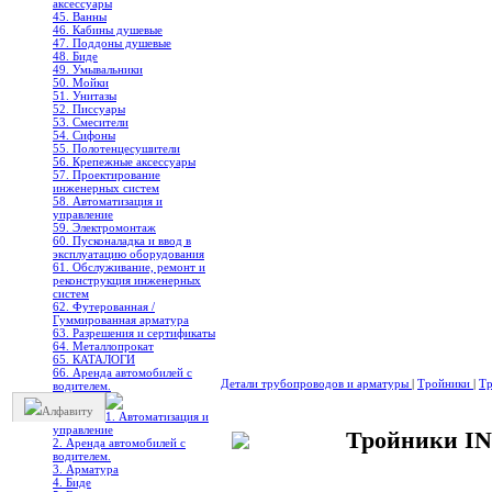
аксессуары
45. Ванны
46. Кабины душевые
47. Поддоны душевые
48. Биде
49. Умывальники
50. Мойки
51. Унитазы
52. Писсуары
53. Смесители
54. Сифоны
55. Полотенцесушители
56. Крепежные аксессуары
57. Проектирование
инженерных систем
58. Автоматизация и
управление
59. Электромонтаж
60. Пусконаладка и ввод в
эксплуатацию оборудования
61. Обслуживание, ремонт и
реконструкция инженерных
систем
62. Футерованная /
Гуммированная арматура
63. Разрешения и сертификаты
64. Металлопрокат
65. КАТАЛОГИ
66. Аренда автомобилей с
Детали трубопроводов и арматуры
|
Тройники
|
Тр
водителем.
Алфавиту
1. Автоматизация и
управление
Тройники I
2. Аренда автомобилей с
водителем.
3. Арматура
4. Биде