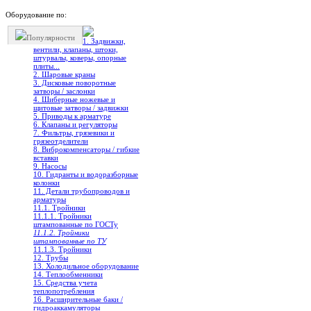
Оборудование по:
Популярности
1. Задвижки,
вентили, клапаны, штоки,
штурвалы, коверы, опорные
плиты...
2. Шаровые краны
3. Дисковые поворотные
затворы / заслонки
4. Шиберные ножевые и
щитовые затворы / задвижки
5. Приводы к арматуре
6. Клапаны и регуляторы
7. Фильтры, грязевики и
грязеотделители
8. Виброкомпенсаторы / гибкие
вставки
9. Насосы
10. Гидранты и водоразборные
колонки
11. Детали трубопроводов и
арматуры
11.1. Тройники
11.1.1. Тройники
штампованные по ГОСТу
11.1.2. Тройники
штампованные по ТУ
11.1.3. Тройники
12. Трубы
13. Холодильное oборудование
14. Теплообменники
15. Средства учета
теплопотребления
16. Расширительные баки /
гидроаккамуляторы