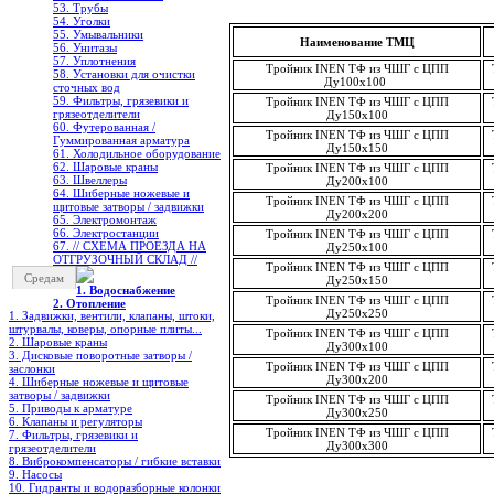
53. Трубы
54. Уголки
55. Умывальники
Наименование ТМЦ
56. Унитазы
57. Уплотнения
Тройник INEN ТФ из ЧШГ с ЦПП
58. Установки для очистки
Ду100х100
сточных вод
59. Фильтры, грязевики и
Тройник INEN ТФ из ЧШГ с ЦПП
грязеотделители
Ду150х100
60. Футерованная /
Тройник INEN ТФ из ЧШГ с ЦПП
Гуммированная арматура
Ду150х150
61. Холодильное oборудование
62. Шаровые краны
Тройник INEN ТФ из ЧШГ с ЦПП
63. Швеллеры
Ду200х100
64. Шиберные ножевые и
Тройник INEN ТФ из ЧШГ с ЦПП
щитовые затворы / задвижки
Ду200х200
65. Электромонтаж
66. Электростанции
Тройник INEN ТФ из ЧШГ с ЦПП
67. // СХЕМА ПРОЕЗДА НА
Ду250х100
ОТГРУЗОЧНЫЙ СКЛАД //
Тройник INEN ТФ из ЧШГ с ЦПП
Средам
Ду250х150
1. Водоснабжение
Тройник INEN ТФ из ЧШГ с ЦПП
2. Отопление
Ду250х250
1. Задвижки, вентили, клапаны, штоки,
штурвалы, коверы, опорные плиты...
Тройник INEN ТФ из ЧШГ с ЦПП
2. Шаровые краны
Ду300х100
3. Дисковые поворотные затворы /
Тройник INEN ТФ из ЧШГ с ЦПП
заслонки
Ду300х200
4. Шиберные ножевые и щитовые
затворы / задвижки
Тройник INEN ТФ из ЧШГ с ЦПП
5. Приводы к арматуре
Ду300х250
6. Клапаны и регуляторы
Тройник INEN ТФ из ЧШГ с ЦПП
7. Фильтры, грязевики и
Ду300х300
грязеотделители
8. Виброкомпенсаторы / гибкие вставки
9. Насосы
10. Гидранты и водоразборные колонки