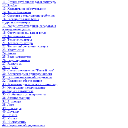
11. Детали трубопроводов и арматуры
12. Трубы
13. Холодильное oборудование
14. Теплообменники
15. Средства учета теплопотребления
16. Расширительные баки /
гидроаккамуляторы
17. Конденсатоотводчики, сепараторы
и воздухоотводчики
18. Счетчики воды, газа и тепла
19. Теплоавтоматика
20. Теплогенераторы
21. Тепловентиляторы
22. Тепло- вибро- шумоизоляция
23. Уплотнения
24. Котлы
25. Водонагреватели
26. Водоподготовка
27. Радиаторы
28. Горелки
29. Системы отопления "Теплый пол"
30. Вентиляторы и принадлежности
31. Вспомогательное оборудование
32. Пожарное оборудование
33. Установки для очистки сточных вод
34. Контрольно-измерительные
приборы и автоматика
35. Стабилизаторы напряжения
36. Электростанции
37. Арматура
38. Лист
39. Швеллеры
40. Двутавр
41. Полоса
42. Уголки
43. Инструменты
44. Сварочное оборудование и