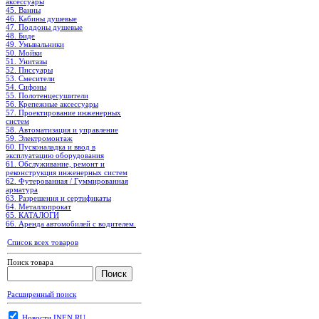
аксессуары
45. Ванны
46. Кабины душевые
47. Поддоны душевые
48. Биде
49. Умывальники
50. Мойки
51. Унитазы
52. Писсуары
53. Смесители
54. Сифоны
55. Полотенцесушители
56. Крепежные аксессуары
57. Проектирование инженерных
систем
58. Автоматизация и управление
59. Электромонтаж
60. Пусконаладка и ввод в
эксплуатацию оборудования
61. Обслуживание, ремонт и
реконструкция инженерных систем
62. Футерованная / Гуммированная
арматура
63. Разрешения и сертификаты
64. Металлопрокат
65. КАТАЛОГИ
66. Аренда автомобилей с водителем.
Список всех товаров
Поиск товара
Расширенный поиск
Новости INEN.RU