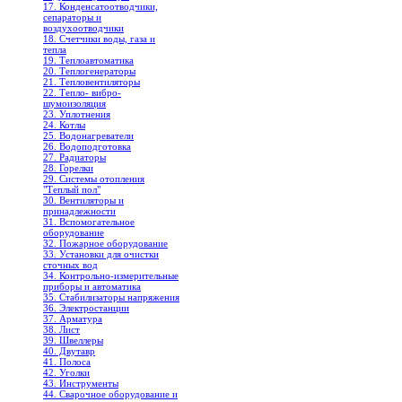
17. Конденсатоотводчики,
сепараторы и
воздухоотводчики
18. Счетчики воды, газа и
тепла
19. Теплоавтоматика
20. Теплогенераторы
21. Тепловентиляторы
22. Тепло- вибро-
шумоизоляция
23. Уплотнения
24. Котлы
25. Водонагреватели
26. Водоподготовка
27. Радиаторы
28. Горелки
29. Системы отопления
"Теплый пол"
30. Вентиляторы и
принадлежности
31. Вспомогательное
оборудование
32. Пожарное оборудование
33. Установки для очистки
сточных вод
34. Контрольно-измерительные
приборы и автоматика
35. Стабилизаторы напряжения
36. Электростанции
37. Арматура
38. Лист
39. Швеллеры
40. Двутавр
41. Полоса
42. Уголки
43. Инструменты
44. Сварочное оборудование и