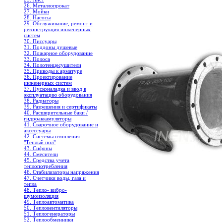
26. Металлопрокат
27. Мойки
28. Насосы
29. Обслуживание, ремонт и
реконструкция инженерных
систем
30. Писсуары
31. Поддоны душевые
32. Пожарное оборудование
33. Полоса
34. Полотенцесушители
35. Приводы к арматуре
36. Проектирование
инженерных систем
37. Пусконаладка и ввод в
эксплуатацию оборудования
38. Радиаторы
39. Разрешения и сертификаты
40. Расширительные баки /
гидроаккамуляторы
41. Сварочное оборудование и
аксессуары
42. Системы отопления
"Теплый пол"
43. Сифоны
44. Смесители
45. Средства учета
теплопотребления
46. Стабилизаторы напряжения
47. Счетчики воды, газа и
тепла
48. Тепло- вибро-
шумоизоляция
49. Теплоавтоматика
50. Тепловентиляторы
51. Теплогенераторы
52. Теплообменники