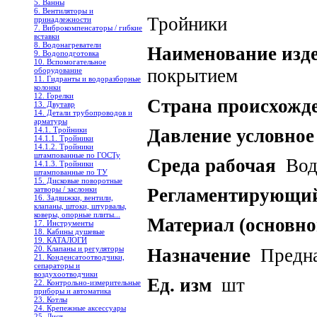
5. Ванны
6. Вентиляторы и
Тройники
принадлежности
7. Виброкомпенсаторы / гибкие
вставки
8. Водонагреватели
Наименование из
9. Водоподготовка
10. Вспомогательное
покрытием
оборудование
11. Гидранты и водоразборные
колонки
12. Горелки
Страна происхожд
13. Двутавр
14. Детали трубопроводов и
арматуры
Давление условное
14.1. Тройники
14.1.1. Тройники
14.1.2. Тройники
штампованные по ГОСТу
Среда рабочая
Вода
14.1.3. Тройники
штампованные по ТУ
15. Дисковые поворотные
затворы / заслонки
Регламентирующий
16. Задвижки, вентили,
клапаны, штоки, штурвалы,
коверы, опорные плиты...
Материал (основно
17. Инструменты
18. Кабины душевые
19. КАТАЛОГИ
20. Клапаны и регуляторы
Назначение
Предна
21. Конденсатоотводчики,
сепараторы и
воздухоотводчики
Ед. изм
шт
22. Контрольно-измерительные
приборы и автоматика
23. Котлы
24. Крепежные аксессуары
25. Лист