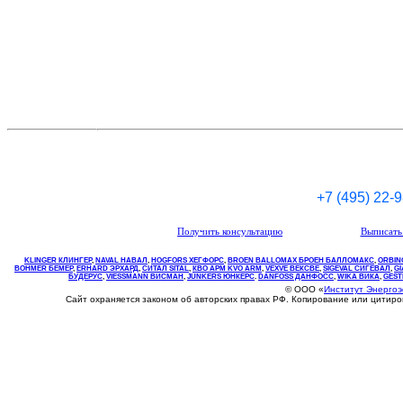
+7 (495) 22-
Получить консультацию
Выписать 
KLINGER КЛИНГЕР
,
NAVAL НАВАЛ
,
НOGFORS ХЕГФОРС
,
BROEN BALLOMAX БРОЕН БАЛЛОМАКС
,
ORBIN
BOHMER БЕМЕР
,
ERHARD ЭРХАРД
,
СИТАЛ SITAL
,
КВО
АРМ
KVO
ARM
,
VEXVE ВЕКСВЕ
,
SIGEVAL СИГЕВАЛ
,
G
БУДЕРУС
,
VIESSMANN ВИСМАН
,
JUNKERS ЮНКЕРС
.
DANFOSS ДАНФОСС
,
WIKA ВИКА
,
GEST
© ООО «
Институт Энерго
Сайт охраняется законом об авторских правах РФ. Копирование или цитир