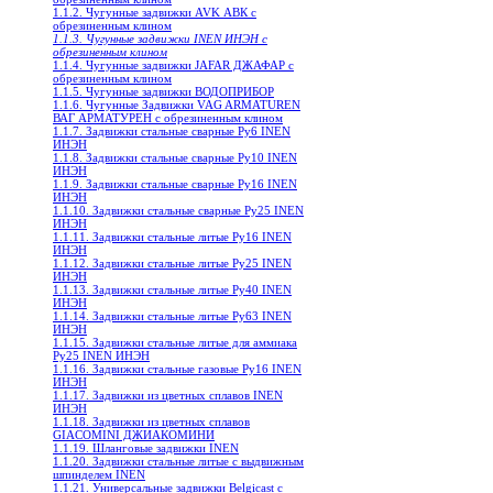
1.1.2. Чугунные задвижки AVK АВК с
обрезиненным клином
1.1.3. Чугунные задвижки INEN ИНЭН c
обрезиненным клином
1.1.4. Чугунные задвижки JAFAR ДЖАФАР с
обрезиненным клином
1.1.5. Чугунные задвижки ВОДОПРИБОР
1.1.6. Чугунные Задвижки VAG ARMATUREN
ВАГ АРМАТУРЕН с обрезиненным клином
1.1.7. Задвижки стальные сварные Ру6 INEN
ИНЭН
1.1.8. Задвижки стальные сварные Ру10 INEN
ИНЭН
1.1.9. Задвижки стальные сварные Ру16 INEN
ИНЭН
1.1.10. Задвижки стальные сварные Ру25 INEN
ИНЭН
1.1.11. Задвижки стальные литые Ру16 INEN
ИНЭН
1.1.12. Задвижки стальные литые Ру25 INEN
ИНЭН
1.1.13. Задвижки стальные литые Ру40 INEN
ИНЭН
1.1.14. Задвижки стальные литые Ру63 INEN
ИНЭН
1.1.15. Задвижки стальные литые для аммиака
Ру25 INEN ИНЭН
1.1.16. Задвижки стальные газовые Ру16 INEN
ИНЭН
1.1.17. Задвижки из цветных сплавов INEN
ИНЭН
1.1.18. Задвижки из цветных сплавов
GIACOMINI ДЖИАКОМИНИ
1.1.19. Шланговые задвижки INEN
1.1.20. Задвижки стальные литые с выдвижным
шпинделем INEN
1.1.21. Универсальные задвижки Belgicast с