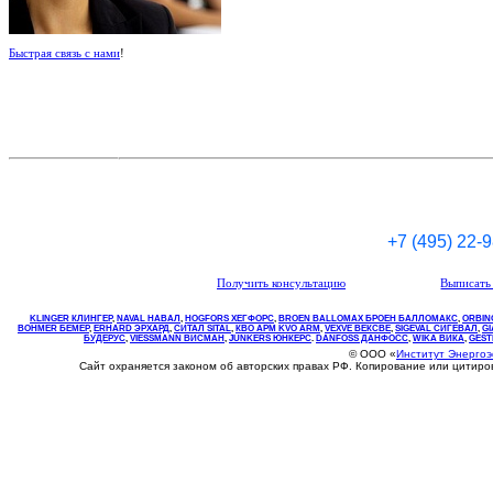
Быстрая связь с нами
!
+7 (495) 22-
Получить консультацию
Выписать 
KLINGER КЛИНГЕР
,
NAVAL НАВАЛ
,
НOGFORS ХЕГФОРС
,
BROEN BALLOMAX БРОЕН БАЛЛОМАКС
,
ORBIN
BOHMER БЕМЕР
,
ERHARD ЭРХАРД
,
СИТАЛ SITAL
,
КВО
АРМ
KVO
ARM
,
VEXVE ВЕКСВЕ
,
SIGEVAL СИГЕВАЛ
,
G
БУДЕРУС
,
VIESSMANN ВИСМАН
,
JUNKERS ЮНКЕРС
.
DANFOSS ДАНФОСС
,
WIKA ВИКА
,
GEST
© ООО «
Институт Энерго
Сайт охраняется законом об авторских правах РФ. Копирование или цитир