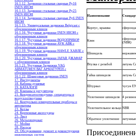
16.1.12. Задвижки стальные сварные Ру16
INEN ИНЭН
16.1.13. Задвижки стальные сварные Ру25
INEN ИНЭН
Наименование
Стандар
16.1.14. Задвижки стальные сварные Ру6 INEN
ИНЭН
16.1.15. Универсальные задвижки Belgicast с
Корпус, крышка
сфероида
обрезиненным клином
16.1.16. Чугунные задвижки INEN ИНЭН c
обрезиненным клином
сфероид
16.1.17. Чугунные задвижки ВОДОПРИБОР
Клин
(NBR)
16.1.18. Чугунные задвижки AVK АВК с
обрезиненным клином
16.1.19. Чугунные задвижки HAWLE ХАВЛЕ с
Шпиндель
нержавею
обрезиненным клином
16.1.20. Чугунные задвижки JAFAR ДЖАФАР
с обрезиненным клином
Втулка с резьбой
латунь 
16.1.21. Чугунные Задвижки VAG
ARMATUREN ВАГ АРМАТУРЕН с
обрезиненным клином
Гайка шпинделя
латунь 
16.1.22. Шланговые задвижки INEN
17. Инструменты
18. Кабины душевые
Штурвал
чугун E
19. КАТАЛОГИ
20. Клапаны и регуляторы
21. Конденсатоотводчики, сепараторы и
Уплотнение шпинделя
4 резино
воздухоотводчики
22. Контрольно-измерительные приборы и
автоматика
Уплотнительное кольцо
NBR
23. Котлы
24. Крепежные аксессуары
25. Лист
Обратное уплотнение
латунные
26. Металлопрокат
27. Мойки
28. Насосы
Присоединени
29. Обслуживание, ремонт и реконструкция
инженерных систем