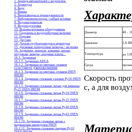
2. Аренда автомобилей с водителем.
3. Арматура
4. Биде
Характе
5. Ванны
6. Вентиляторы и принадлежности
7. Виброкомпенсаторы / гибкие вставки
8. Водонагреватели
9. Водоподготовка
10. Вспомогательное оборудование
Диаметр
40 – 
11. Гидранты и водоразборные колонки
12. Горелки
13. Двутавр
Давление
1,6 МП
14. Детали трубопроводов и арматуры
15. Дисковые поворотные затворы / заслонки
16. Задвижки, вентили, клапаны, штоки,
Температура
штурвалы, коверы, опорные плиты...
до 12
16.1. Задвижки
16.1.1. Задвижки ADCA
16.1.2. Задвижки из цветных сплавов
Среда
промыш
GIACOMINI ДЖИАКОМИНИ
16.1.3. Задвижки из цветных сплавов INEN
ИНЭН
Скорость про
16.1.4. Задвижки стальные газовые Ру16 INEN
ИНЭН
с, а для возду
16.1.5. Задвижки стальные литые для аммиака
Ру25 INEN ИНЭН
16.1.6. Задвижки стальные литые Ру16 INEN
ИНЭН
16.1.7. Задвижки стальные литые Ру25 INEN
ИНЭН
16.1.8. Задвижки стальные литые Ру40 INEN
ИНЭН
16.1.9. Задвижки стальные литые Ру63 INEN
ИНЭН
16.1.10. Задвижки стальные литые с
Матери
выдвижным шпинделем INEN
16.1.11. Задвижки стальные сварные Ру10
INEN ИНЭН