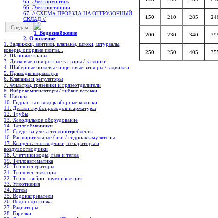
65. Электромонтаж
66. Электростанции
67. // СХЕМА ПРОЕЗДА НА ОТГРУЗОЧНЫЙ
150
210
285
24
СКЛАД //
Средам
1. Водоснабжение
200
230
340
29
2. Отопление
1. Задвижки, вентили, клапаны, штоки, штурвалы,
коверы, опорные плиты...
250
250
405
35
2. Шаровые краны
3. Дисковые поворотные затворы / заслонки
4. Шиберные ножевые и щитовые затворы / задвижки
5. Приводы к арматуре
6. Клапаны и регуляторы
7. Фильтры, грязевики и грязеотделители
8. Виброкомпенсаторы / гибкие вставки
9. Насосы
10. Гидранты и водоразборные колонки
11. Детали трубопроводов и арматуры
12. Трубы
13. Холодильное oборудование
14. Теплообменники
15. Средства учета теплопотребления
16. Расширительные баки / гидроаккамуляторы
17. Конденсатоотводчики, сепараторы и
воздухоотводчики
18. Счетчики воды, газа и тепла
19. Теплоавтоматика
20. Теплогенераторы
21. Тепловентиляторы
22. Тепло- вибро- шумоизоляция
23. Уплотнения
24. Котлы
25. Водонагреватели
26. Водоподготовка
27. Радиаторы
28. Горелки