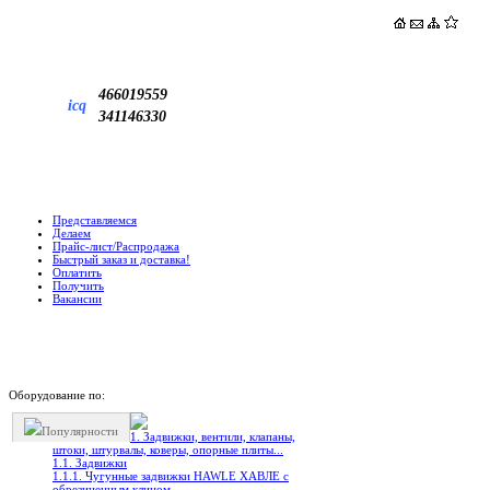
466019559
icq
341146330
Представляемся
Делаем
Прайс-лист/Распродажа
Быстрый заказ и доставка!
Оплатить
Получить
Вакансии
Оборудование по:
Популярности
1. Задвижки, вентили, клапаны,
штоки, штурвалы, коверы, опорные плиты...
1.1. Задвижки
1.1.1. Чугунные задвижки HAWLE ХАВЛЕ с
обрезиненным клином