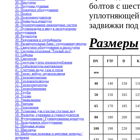
30. Писсуары
болтов с шес
31. Поддоны душевые
32. Пожарное оборудование
уплотняющей 
33. Полоса
34. Полотенцесушители
35. Приводы к арматуре
задвижки под
36. Проектирование инженерных систем
37. Пусконаладка и ввод в эксплуатацию
оборудования
38. Радиаторы
Размеры
39. Разрешения и сертификаты
40. Расширительные баки / гидроаккамуляторы
41. Сварочное оборудование и аксессуары
42. Системы отопления "Теплый пол"
43. Сифоны
44. Смесители
DN
FTF
D
K
45. Средства учета теплопотребления
46. Стабилизаторы напряжения
47. Счетчики воды, газа и тепла
мм
48. Тепло- вибро- шумоизоляция
49. Теплоавтоматика
50. Тепловентиляторы
40
140
150
11
51. Теплогенераторы
52. Теплообменники
53. Трубы
50
150
165
12
54. Уголки
55. Умывальники
56. Унитазы
65
170
185
14
57. Уплотнения
58. Установки для очистки сточных вод
59. Фильтры, грязевики и грязеотделители
80
180
200
16
60. Футерованная / Гуммированная арматура
61. Холодильное oборудование
62. Шаровые краны
100
190
220
18
63. Швеллеры
64. Шиберные ножевые и щитовые затворы /
задвижки
125
200
250
21