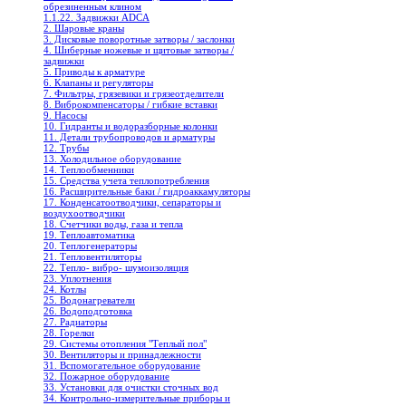
обрезиненным клином
1.1.22. Задвижки ADCA
2. Шаровые краны
3. Дисковые поворотные затворы / заслонки
4. Шиберные ножевые и щитовые затворы /
задвижки
5. Приводы к арматуре
6. Клапаны и регуляторы
7. Фильтры, грязевики и грязеотделители
8. Виброкомпенсаторы / гибкие вставки
9. Насосы
10. Гидранты и водоразборные колонки
11. Детали трубопроводов и арматуры
12. Трубы
13. Холодильное oборудование
14. Теплообменники
15. Средства учета теплопотребления
16. Расширительные баки / гидроаккамуляторы
17. Конденсатоотводчики, сепараторы и
воздухоотводчики
18. Счетчики воды, газа и тепла
19. Теплоавтоматика
20. Теплогенераторы
21. Тепловентиляторы
22. Тепло- вибро- шумоизоляция
23. Уплотнения
24. Котлы
25. Водонагреватели
26. Водоподготовка
27. Радиаторы
28. Горелки
29. Системы отопления "Теплый пол"
30. Вентиляторы и принадлежности
31. Вспомогательное оборудование
32. Пожарное оборудование
33. Установки для очистки сточных вод
34. Контрольно-измерительные приборы и