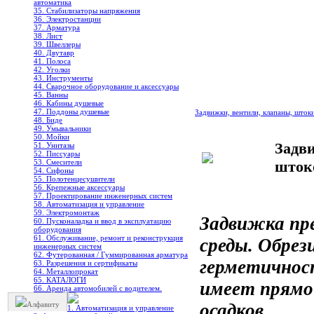
автоматика
35. Стабилизаторы напряжения
36. Электростанции
37. Арматура
38. Лист
39. Швеллеры
40. Двутавр
41. Полоса
42. Уголки
43. Инструменты
44. Сварочное оборудование и аксессуары
45. Ванны
46. Кабины душевые
47. Поддоны душевые
Задвижки, вентили, клапаны, шток
48. Биде
49. Умывальники
50. Мойки
Задв
51. Унитазы
52. Писсуары
53. Смесители
шток
54. Сифоны
55. Полотенцесушители
56. Крепежные аксессуары
57. Проектирование инженерных систем
58. Автоматизация и управление
59. Электромонтаж
Задвижка пре
60. Пусконаладка и ввод в эксплуатацию
оборудования
61. Обслуживание, ремонт и реконструкция
среды. Обре
инженерных систем
62. Футерованная / Гуммированная арматура
герметичнос
63. Разрешения и сертификаты
64. Металлопрокат
65. КАТАЛОГИ
имеет прямо
66. Аренда автомобилей с водителем.
Алфавиту
осадков.
1. Автоматизация и управление