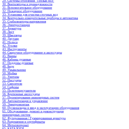
29. Системы отопления "Теплый пол"
30. Вентиляторы и принадлежности
31. Вспомогательное оборудование
32. Пожарное оборудование
33. Установки для очистки сточных вод
34. Контрольно-измерительные приборы и автоматика
35. Стабилизаторы напряжения
36. Электростанции
37. Арматура
38. Лист
39. Швеллеры
40. Двутавр
41. Полоса
42. Уголки
43. Инструменты
44. Сварочное оборудование и аксессуары
45. Ванны
46. Кабины душевые
47. Поддоны душевые
48. Биде
49. Умывальники
50. Мойки
51. Унитазы
52. Писсуары
53. Смесители
54. Сифоны
55. Полотенцесушители
56. Крепежные аксессуары
57. Проектирование инженерных систем
58. Автоматизация и управление
59. Электромонтаж
60. Пусконаладка и ввод в эксплуатацию оборудования
61. Обслуживание, ремонт и реконструкция
инженерных систем
62. Футерованная / Гуммированная арматура
63. Разрешения и сертификаты
64. Металлопрокат
65. КАТАЛОГИ