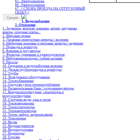
65. Электромонтаж
66. Электростанции
67. // СХЕМА ПРОЕЗДА НА ОТГРУЗОЧНЫЙ
СКЛАД //
Средам
1. Водоснабжение
2. Отопление
1. Задвижки, вентили, клапаны, штоки, штурвалы,
коверы, опорные плиты...
2. Шаровые краны
3. Дисковые поворотные затворы / заслонки
4. Шиберные ножевые и щитовые затворы / задвижки
5. Приводы к арматуре
6. Клапаны и регуляторы
7. Фильтры, грязевики и грязеотделители
8. Виброкомпенсаторы / гибкие вставки
9. Насосы
10. Гидранты и водоразборные колонки
11. Детали трубопроводов и арматуры
12. Трубы
13. Холодильное oборудование
14. Теплообменники
15. Средства учета теплопотребления
16. Расширительные баки / гидроаккамуляторы
17. Конденсатоотводчики, сепараторы и
воздухоотводчики
18. Счетчики воды, газа и тепла
19. Теплоавтоматика
20. Теплогенераторы
21. Тепловентиляторы
22. Тепло- вибро- шумоизоляция
23. Уплотнения
24. Котлы
25. Водонагреватели
26. Водоподготовка
27. Радиаторы
28. Горелки