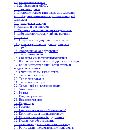
обрезиненным клином
1.1.22. Задвижки ADCA
2. Шаровые краны
3. Дисковые поворотные затворы / заслонки
4. Шиберные ножевые и щитовые затворы /
задвижки
5. Приводы к арматуре
6. Клапаны и регуляторы
7. Фильтры, грязевики и грязеотделители
8. Виброкомпенсаторы / гибкие вставки
9. Насосы
10. Гидранты и водоразборные колонки
11. Детали трубопроводов и арматуры
12. Трубы
13. Холодильное oборудование
14. Теплообменники
15. Средства учета теплопотребления
16. Расширительные баки / гидроаккамуляторы
17. Конденсатоотводчики, сепараторы и
воздухоотводчики
18. Счетчики воды, газа и тепла
19. Теплоавтоматика
20. Теплогенераторы
21. Тепловентиляторы
22. Тепло- вибро- шумоизоляция
23. Уплотнения
24. Котлы
25. Водонагреватели
26. Водоподготовка
27. Радиаторы
28. Горелки
29. Системы отопления "Теплый пол"
30. Вентиляторы и принадлежности
31. Вспомогательное оборудование
32. Пожарное оборудование
33. Установки для очистки сточных вод
34. Контрольно-измерительные приборы и