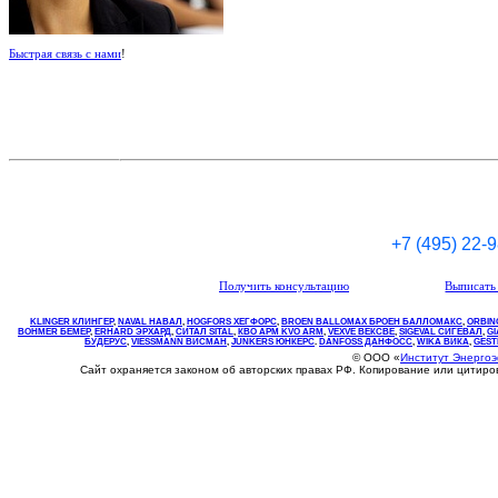
Быстрая связь с нами
!
+7 (495) 22-
Получить консультацию
Выписать 
KLINGER КЛИНГЕР
,
NAVAL НАВАЛ
,
НOGFORS ХЕГФОРС
,
BROEN BALLOMAX БРОЕН БАЛЛОМАКС
,
ORBIN
BOHMER БЕМЕР
,
ERHARD ЭРХАРД
,
СИТАЛ SITAL
,
КВО
АРМ
KVO
ARM
,
VEXVE ВЕКСВЕ
,
SIGEVAL СИГЕВАЛ
,
G
БУДЕРУС
,
VIESSMANN ВИСМАН
,
JUNKERS ЮНКЕРС
.
DANFOSS ДАНФОСС
,
WIKA ВИКА
,
GEST
© ООО «
Институт Энерго
Сайт охраняется законом об авторских правах РФ. Копирование или цитир