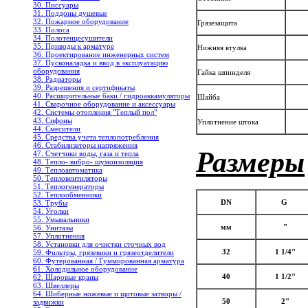
30. Писсуары
31. Поддоны душевые
32. Пожарное оборудование
Грязезащита
33. Полоса
34. Полотенцесушители
35. Приводы к арматуре
Нижняя втулка
36. Проектирование инженерных систем
37. Пусконаладка и ввод в эксплуатацию
оборудования
Гайка шпинделя
38. Радиаторы
39. Разрешения и сертификаты
40. Расширительные баки / гидроаккамуляторы
Шайба
41. Сварочное оборудование и аксессуары
42. Системы отопления "Теплый пол"
43. Сифоны
Уплотнение штока
44. Смесители
45. Средства учета теплопотребления
46. Стабилизаторы напряжения
Размеры
47. Счетчики воды, газа и тепла
48. Тепло- вибро- шумоизоляция
49. Теплоавтоматика
50. Тепловентиляторы
51. Теплогенераторы
52. Теплообменники
DN
G
53. Трубы
54. Уголки
55. Умывальники
мм
"
56. Унитазы
57. Уплотнения
58. Установки для очистки сточных вод
32
1 1/4"
59. Фильтры, грязевики и грязеотделители
60. Футерованная / Гуммированная арматура
61. Холодильное oборудование
40
1 1/2"
62. Шаровые краны
63. Швеллеры
64. Шиберные ножевые и щитовые затворы /
50
2"
задвижки