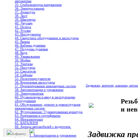
автоматика
35. Стабилизаторы напряжения
36. Электростанции
37. Арматура
38. Лист
39. Швеллеры
40. Двутавр
41. Полоса
42. Уголки
43. Инструменты
44. Сварочное оборудование и аксессуары
45. Ванны
46. Кабины душевые
47. Поддоны душевые
48. Биде
49. Умывальники
50. Мойки
51. Унитазы
52. Писсуары
53. Смесители
54. Сифоны
55. Полотенцесушители
56. Крепежные аксессуары
Задвижки, вентили, клапаны, шток
57. Проектирование инженерных систем
58. Автоматизация и управление
59. Электромонтаж
60. Пусконаладка и ввод в эксплуатацию
Резь
оборудования
61. Обслуживание, ремонт и реконструкция
и не
инженерных систем
62. Футерованная / Гуммированная арматура
63. Разрешения и сертификаты
64. Металлопрокат
65. КАТАЛОГИ
66. Аренда автомобилей с водителем.
Задвижка пре
Алфавиту
1. Автоматизация и управление