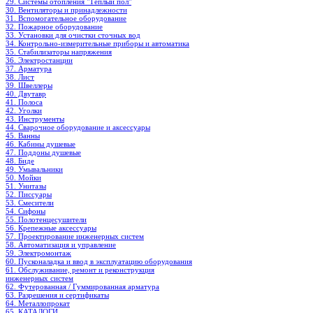
29. Системы отопления "Теплый пол"
30. Вентиляторы и принадлежности
31. Вспомогательное оборудование
32. Пожарное оборудование
33. Установки для очистки сточных вод
34. Контрольно-измерительные приборы и автоматика
35. Стабилизаторы напряжения
36. Электростанции
37. Арматура
38. Лист
39. Швеллеры
40. Двутавр
41. Полоса
42. Уголки
43. Инструменты
44. Сварочное оборудование и аксессуары
45. Ванны
46. Кабины душевые
47. Поддоны душевые
48. Биде
49. Умывальники
50. Мойки
51. Унитазы
52. Писсуары
53. Смесители
54. Сифоны
55. Полотенцесушители
56. Крепежные аксессуары
57. Проектирование инженерных систем
58. Автоматизация и управление
59. Электромонтаж
60. Пусконаладка и ввод в эксплуатацию оборудования
61. Обслуживание, ремонт и реконструкция
инженерных систем
62. Футерованная / Гуммированная арматура
63. Разрешения и сертификаты
64. Металлопрокат
65. КАТАЛОГИ