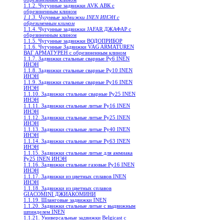
1.1.2. Чугунные задвижки AVK АВК с
обрезиненным клином
1.1.3. Чугунные задвижки INEN ИНЭН c
обрезиненным клином
1.1.4. Чугунные задвижки JAFAR ДЖАФАР с
обрезиненным клином
1.1.5. Чугунные задвижки ВОДОПРИБОР
1.1.6. Чугунные Задвижки VAG ARMATUREN
ВАГ АРМАТУРЕН с обрезиненным клином
1.1.7. Задвижки стальные сварные Ру6 INEN
ИНЭН
1.1.8. Задвижки стальные сварные Ру10 INEN
ИНЭН
1.1.9. Задвижки стальные сварные Ру16 INEN
ИНЭН
1.1.10. Задвижки стальные сварные Ру25 INEN
ИНЭН
1.1.11. Задвижки стальные литые Ру16 INEN
ИНЭН
1.1.12. Задвижки стальные литые Ру25 INEN
ИНЭН
1.1.13. Задвижки стальные литые Ру40 INEN
ИНЭН
1.1.14. Задвижки стальные литые Ру63 INEN
ИНЭН
1.1.15. Задвижки стальные литые для аммиака
Ру25 INEN ИНЭН
1.1.16. Задвижки стальные газовые Ру16 INEN
ИНЭН
1.1.17. Задвижки из цветных сплавов INEN
ИНЭН
1.1.18. Задвижки из цветных сплавов
GIACOMINI ДЖИАКОМИНИ
1.1.19. Шланговые задвижки INEN
1.1.20. Задвижки стальные литые с выдвижным
шпинделем INEN
1.1.21. Универсальные задвижки Belgicast с