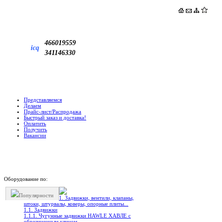
466019559
icq
341146330
Представляемся
Делаем
Прайс-лист/Распродажа
Быстрый заказ и доставка!
Оплатить
Получить
Вакансии
Оборудование по:
Популярности
1. Задвижки, вентили, клапаны,
штоки, штурвалы, коверы, опорные плиты...
1.1. Задвижки
1.1.1. Чугунные задвижки HAWLE ХАВЛЕ с
обрезиненным клином