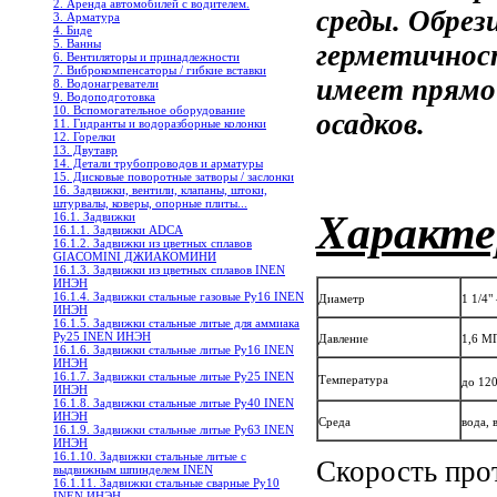
2. Аренда автомобилей с водителем.
среды. Обре
3. Арматура
4. Биде
5. Ванны
герметичнос
6. Вентиляторы и принадлежности
7. Виброкомпенсаторы / гибкие вставки
имеет прямо
8. Водонагреватели
9. Водоподготовка
10. Вспомогательное оборудование
осадков.
11. Гидранты и водоразборные колонки
12. Горелки
13. Двутавр
14. Детали трубопроводов и арматуры
15. Дисковые поворотные затворы / заслонки
16. Задвижки, вентили, клапаны, штоки,
штурвалы, коверы, опорные плиты...
Характе
16.1. Задвижки
16.1.1. Задвижки ADCA
16.1.2. Задвижки из цветных сплавов
GIACOMINI ДЖИАКОМИНИ
16.1.3. Задвижки из цветных сплавов INEN
ИНЭН
16.1.4. Задвижки стальные газовые Ру16 INEN
Диаметр
1 1/4"
ИНЭН
16.1.5. Задвижки стальные литые для аммиака
Ру25 INEN ИНЭН
Давление
1,6 МП
16.1.6. Задвижки стальные литые Ру16 INEN
ИНЭН
16.1.7. Задвижки стальные литые Ру25 INEN
Температура
до 12
ИНЭН
16.1.8. Задвижки стальные литые Ру40 INEN
ИНЭН
Среда
вода, 
16.1.9. Задвижки стальные литые Ру63 INEN
ИНЭН
16.1.10. Задвижки стальные литые с
Скорость про
выдвижным шпинделем INEN
16.1.11. Задвижки стальные сварные Ру10
INEN ИНЭН