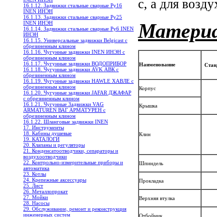
с, а для возду
16.1.12. Задвижки стальные сварные Ру16
INEN ИНЭН
16.1.13. Задвижки стальные сварные Ру25
Матери
INEN ИНЭН
16.1.14. Задвижки стальные сварные Ру6 INEN
ИНЭН
16.1.15. Универсальные задвижки Belgicast с
обрезиненным клином
16.1.16. Чугунные задвижки INEN ИНЭН c
обрезиненным клином
16.1.17. Чугунные задвижки ВОДОПРИБОР
Наименование
Стан
16.1.18. Чугунные задвижки AVK АВК с
обрезиненным клином
16.1.19. Чугунные задвижки HAWLE ХАВЛЕ с
обрезиненным клином
Корпус
16.1.20. Чугунные задвижки JAFAR ДЖАФАР
с обрезиненным клином
16.1.21. Чугунные Задвижки VAG
Крышка
ARMATUREN ВАГ АРМАТУРЕН с
обрезиненным клином
16.1.22. Шланговые задвижки INEN
17. Инструменты
18. Кабины душевые
Клин
19. КАТАЛОГИ
20. Клапаны и регуляторы
21. Конденсатоотводчики, сепараторы и
воздухоотводчики
22. Контрольно-измерительные приборы и
Шпиндель
автоматика
23. Котлы
24. Крепежные аксессуары
Прокладка
25. Лист
26. Металлопрокат
27. Мойки
Верхняя втулка
28. Насосы
29. Обслуживание, ремонт и реконструкция
инженерных систем
Отбойник