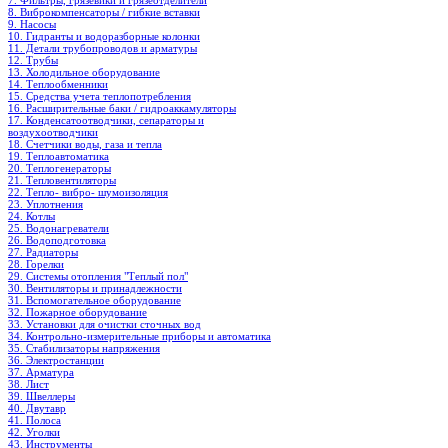
7. Фильтры, грязевики и грязеотделители
8. Виброкомпенсаторы / гибкие вставки
9. Насосы
10. Гидранты и водоразборные колонки
11. Детали трубопроводов и арматуры
12. Трубы
13. Холодильное oборудование
14. Теплообменники
15. Средства учета теплопотребления
16. Расширительные баки / гидроаккамуляторы
17. Конденсатоотводчики, сепараторы и
воздухоотводчики
18. Счетчики воды, газа и тепла
19. Теплоавтоматика
20. Теплогенераторы
21. Тепловентиляторы
22. Тепло- вибро- шумоизоляция
23. Уплотнения
24. Котлы
25. Водонагреватели
26. Водоподготовка
27. Радиаторы
28. Горелки
29. Системы отопления "Теплый пол"
30. Вентиляторы и принадлежности
31. Вспомогательное оборудование
32. Пожарное оборудование
33. Установки для очистки сточных вод
34. Контрольно-измерительные приборы и автоматика
35. Стабилизаторы напряжения
36. Электростанции
37. Арматура
38. Лист
39. Швеллеры
40. Двутавр
41. Полоса
42. Уголки
43. Инструменты