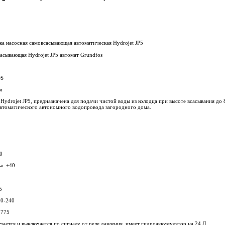
а насосная самовсасывающая автоматическая Hydrojet JP5
асывающая Hydrojet JP5 автомат Grundfos
S
я
ydrojet JP5, предназначена для подачи чистой воды из колодца при высоте всасывания до 
 автоматического автономного водопровода загородного дома.
0
ы
+40
5
0-240
775
ается и выключается по сигналу от реле давления, имеет гидроаккумулятор на 24 Л.