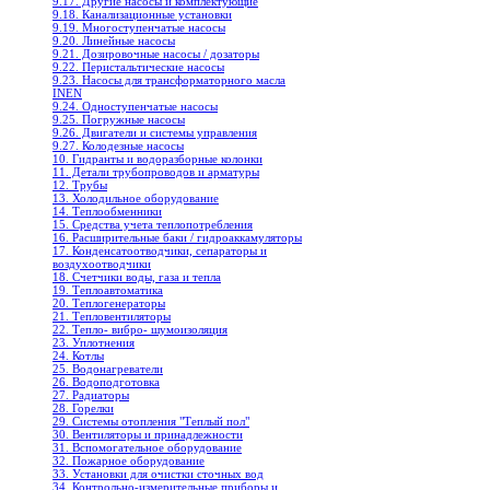
9.17. Другие насосы и комплектующие
9.18. Канализационные установки
9.19. Многоступенчатые насосы
9.20. Линейные насосы
9.21. Дозировочные насосы / дозаторы
9.22. Перистальтические насосы
9.23. Насосы для трансформаторного масла
INEN
9.24. Одноступенчатые насосы
9.25. Погружные насосы
9.26. Двигатели и системы управления
9.27. Колодезные насосы
10. Гидранты и водоразборные колонки
11. Детали трубопроводов и арматуры
12. Трубы
13. Холодильное oборудование
14. Теплообменники
15. Средства учета теплопотребления
16. Расширительные баки / гидроаккамуляторы
17. Конденсатоотводчики, сепараторы и
воздухоотводчики
18. Счетчики воды, газа и тепла
19. Теплоавтоматика
20. Теплогенераторы
21. Тепловентиляторы
22. Тепло- вибро- шумоизоляция
23. Уплотнения
24. Котлы
25. Водонагреватели
26. Водоподготовка
27. Радиаторы
28. Горелки
29. Системы отопления "Теплый пол"
30. Вентиляторы и принадлежности
31. Вспомогательное оборудование
32. Пожарное оборудование
33. Установки для очистки сточных вод
34. Контрольно-измерительные приборы и