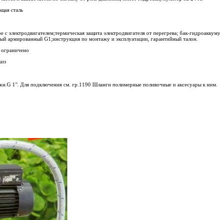
ая сталь
е с электродвигателем;термическая защита электродвигателя от перегрева; бак-гидроаккуму
ый армированный G1;инструкция по монтажу и эксплуатации, гарантийный талон.
ограничено
киз
н.G 1". Для подключения см. гр.1190 Шланги полимерные поливочные и аксесуары к ним.