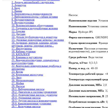
2. Аренда автомобилей с водителем.
3. Арматура
4. Биде
5. Ванны
6. Вентиляторы и принадлежности
Насосы
7. Виброкомпенсаторы / гибкие вставки
8. Водонагреватели
Наименование изделия
Установк
9. Водоподготовка
10. Вспомогательное оборудование
Наименование
Установка самовс
11. Гидранты и водоразборные колонки
12. Горелки
Марка
Hydrojet JP5
13. Двутавр
14. Детали трубопроводов и арматуры
Фирма-изготовитель
GRUNDFO
15. Дисковые поворотные затворы / заслонки
16. Задвижки, вентили, клапаны, штоки,
Страна происхождения
Франци
штурвалы, коверы, опорные плиты...
17. Инструменты
Назначение
Насосная установка H
18. Кабины душевые
водоема(емкости), для создания
19. КАТАЛОГИ
Среда рабочая
Вода чистая
20. Клапаны и регуляторы
21. Конденсатоотводчики, сепараторы и
Подача, м3/час
0,5-3,5
воздухоотводчики
22. Контрольно-измерительные приборы и
Напор, м вод. ст.
40-10
автоматика
23. Котлы
Температура рабочей среды
+4
24. Крепежные аксессуары
25. Лист
Температура окружающей сред
26. Металлопрокат
27. Мойки
Давление включения, МПа
2,0
28. Насосы
28.1. Вибрационные насосы
Давление выключения, МПа
3,
28.2. Двигатели и системы управления
28.3. Дозировочные насосы / дозаторы
Номинальное напряжение, В
23
28.4. Дренажные насосы
28.5. Другие насосы и комплектующие
Потребляемая мощность кВт
0,
28.6. Канализационные установки
28.7. Колодезные насосы
Особенности конструкции
Включ