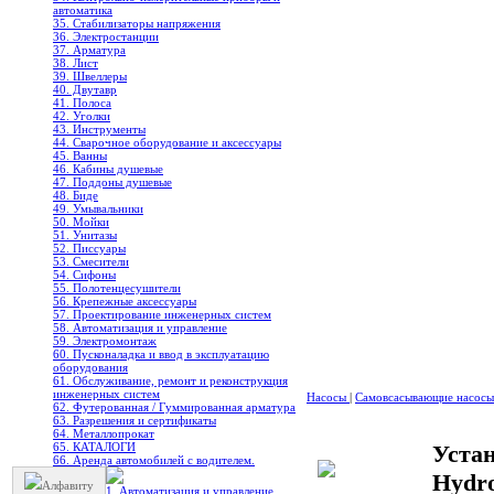
автоматика
35. Стабилизаторы напряжения
36. Электростанции
37. Арматура
38. Лист
39. Швеллеры
40. Двутавр
41. Полоса
42. Уголки
43. Инструменты
44. Сварочное оборудование и аксессуары
45. Ванны
46. Кабины душевые
47. Поддоны душевые
48. Биде
49. Умывальники
50. Мойки
51. Унитазы
52. Писсуары
53. Смесители
54. Сифоны
55. Полотенцесушители
56. Крепежные аксессуары
57. Проектирование инженерных систем
58. Автоматизация и управление
59. Электромонтаж
60. Пусконаладка и ввод в эксплуатацию
оборудования
61. Обслуживание, ремонт и реконструкция
инженерных систем
Насосы
|
Самовсасывающие насос
62. Футерованная / Гуммированная арматура
63. Разрешения и сертификаты
64. Металлопрокат
65. КАТАЛОГИ
Уста
66. Аренда автомобилей с водителем.
Hydr
Алфавиту
1. Автоматизация и управление