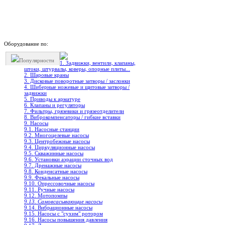
Оборудование по:
Популярности
1. Задвижки, вентили, клапаны,
штоки, штурвалы, коверы, опорные плиты...
2. Шаровые краны
3. Дисковые поворотные затворы / заслонки
4. Шиберные ножевые и щитовые затворы /
задвижки
5. Приводы к арматуре
6. Клапаны и регуляторы
7. Фильтры, грязевики и грязеотделители
8. Виброкомпенсаторы / гибкие вставки
9. Насосы
9.1. Насосные станции
9.2. Многоцелевые насосы
9.3. Центробежные насосы
9.4. Циркуляционные насосы
9.5. Скважинные насосы
9.6. Установки аэрации сточных вод
9.7. Дренажные насосы
9.8. Конденсатные насосы
9.9. Фекальные насосы
9.10. Опрессовочные насосы
9.11. Ручные насосы
9.12. Мотопомпы
9.13. Самовсасывающие насосы
9.14. Вибрационные насосы
9.15. Насосы с "сухим" ротором
9.16. Насосы повышения давления