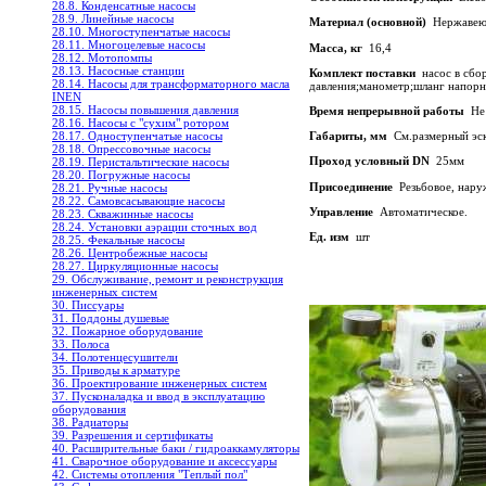
28.8. Конденсатные насосы
28.9. Линейные насосы
Материал (основной)
Нержавеющ
28.10. Многоступенчатые насосы
28.11. Многоцелевые насосы
Масса, кг
16,4
28.12. Мотопомпы
28.13. Насосные станции
Комплект поставки
насос в сбор
28.14. Насосы для трансформаторного масла
давления;манометр;шланг напорн
INEN
28.15. Насосы повышения давления
Время непрерывной работы
Не 
28.16. Насосы с "сухим" ротором
28.17. Одноступенчатые насосы
Габариты, мм
Cм.размерный эс
28.18. Опрессовочные насосы
Проход условный DN
25мм
28.19. Перистальтические насосы
28.20. Погружные насосы
Присоединение
Резьбовое, наруж
28.21. Ручные насосы
28.22. Самовсасывающие насосы
Управление
Автоматическое.
28.23. Скважинные насосы
28.24. Установки аэрации сточных вод
Ед. изм
шт
28.25. Фекальные насосы
28.26. Центробежные насосы
28.27. Циркуляционные насосы
29. Обслуживание, ремонт и реконструкция
инженерных систем
30. Писсуары
31. Поддоны душевые
32. Пожарное оборудование
33. Полоса
34. Полотенцесушители
35. Приводы к арматуре
36. Проектирование инженерных систем
37. Пусконаладка и ввод в эксплуатацию
оборудования
38. Радиаторы
39. Разрешения и сертификаты
40. Расширительные баки / гидроаккамуляторы
41. Сварочное оборудование и аксессуары
42. Системы отопления "Теплый пол"