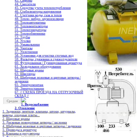
43. Сифоны
44. Смесители
45. Средства учета теплопотребления
46. Стабилизаторы напряжения
47. Счетчики воды, газа и тепла
48. Тепло- вибро- шумоизоляция
49. Теплоавтоматика
50. Тепловентиляторы
51. Теплогенераторы
52. Теплообменники
53. Трубы
54. Уголки
55. Умывальники
56. Унитазы
57. Уплотнения
58. Установки для очистки сточных вод
59. Фильтры, грязевики и грязеотделители
60. Футерованная / Гуммированная арматура
61. Холодильное oборудование
62. Шаровые краны
63. Швеллеры
64. Шиберные ножевые и щитовые затворы /
задвижки
65. Электромонтаж
66. Электростанции
67. // СХЕМА ПРОЕЗДА НА ОТГРУЗОЧНЫЙ
СКЛАД //
Средам
1. Водоснабжение
2. Отопление
1. Задвижки, вентили, клапаны, штоки, штурвалы,
коверы, опорные плиты...
2. Шаровые краны
3. Дисковые поворотные затворы / заслонки
4. Шиберные ножевые и щитовые затворы / задвижки
5. Приводы к арматуре
6. Клапаны и регуляторы