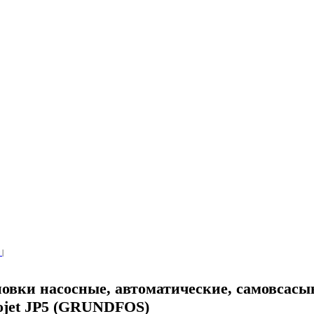
ы
|
новки насосные, автоматические, самовсас
ojet JP5 (GRUNDFOS)