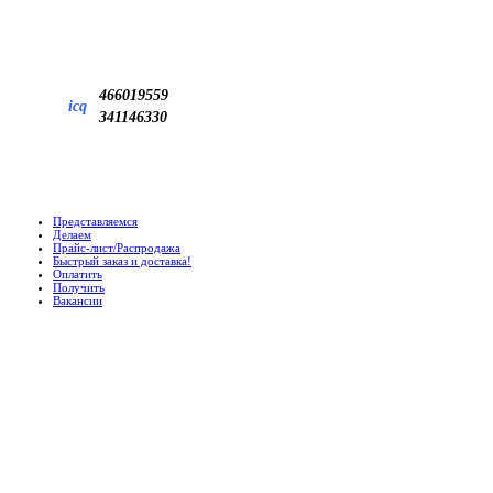
466019559
icq
341146330
Представляемся
Делаем
Прайс-лист/Распродажа
Быстрый заказ и доставка!
Оплатить
Получить
Вакансии