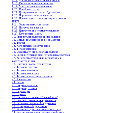
9.17. Другие насосы и комплектующие
9.18. Канализационные установки
9.19. Многоступенчатые насосы
9.20. Линейные насосы
9.21. Дозировочные насосы / дозаторы
9.22. Перистальтические насосы
9.23. Насосы для трансформаторного масла
INEN
9.24. Одноступенчатые насосы
9.25. Погружные насосы
9.26. Двигатели и системы управления
9.27. Колодезные насосы
10. Гидранты и водоразборные колонки
11. Детали трубопроводов и арматуры
12. Трубы
13. Холодильное oборудование
14. Теплообменники
15. Средства учета теплопотребления
16. Расширительные баки / гидроаккамуляторы
17. Конденсатоотводчики, сепараторы и
воздухоотводчики
18. Счетчики воды, газа и тепла
19. Теплоавтоматика
20. Теплогенераторы
21. Тепловентиляторы
22. Тепло- вибро- шумоизоляция
23. Уплотнения
24. Котлы
25. Водонагреватели
26. Водоподготовка
27. Радиаторы
28. Горелки
29. Системы отопления "Теплый пол"
30. Вентиляторы и принадлежности
31. Вспомогательное оборудование
32. Пожарное оборудование
33. Установки для очистки сточных вод
34. Контрольно-измерительные приборы и