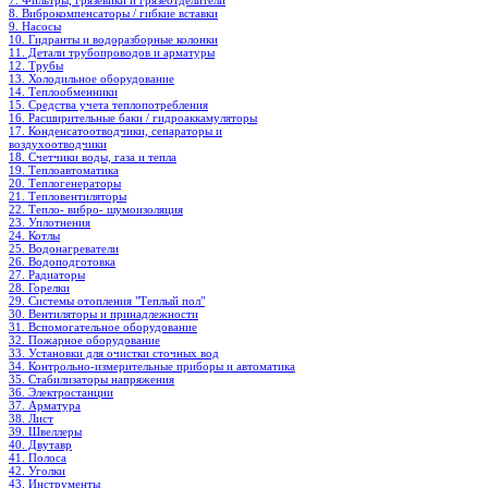
7. Фильтры, грязевики и грязеотделители
8. Виброкомпенсаторы / гибкие вставки
9. Насосы
10. Гидранты и водоразборные колонки
11. Детали трубопроводов и арматуры
12. Трубы
13. Холодильное oборудование
14. Теплообменники
15. Средства учета теплопотребления
16. Расширительные баки / гидроаккамуляторы
17. Конденсатоотводчики, сепараторы и
воздухоотводчики
18. Счетчики воды, газа и тепла
19. Теплоавтоматика
20. Теплогенераторы
21. Тепловентиляторы
22. Тепло- вибро- шумоизоляция
23. Уплотнения
24. Котлы
25. Водонагреватели
26. Водоподготовка
27. Радиаторы
28. Горелки
29. Системы отопления "Теплый пол"
30. Вентиляторы и принадлежности
31. Вспомогательное оборудование
32. Пожарное оборудование
33. Установки для очистки сточных вод
34. Контрольно-измерительные приборы и автоматика
35. Стабилизаторы напряжения
36. Электростанции
37. Арматура
38. Лист
39. Швеллеры
40. Двутавр
41. Полоса
42. Уголки
43. Инструменты