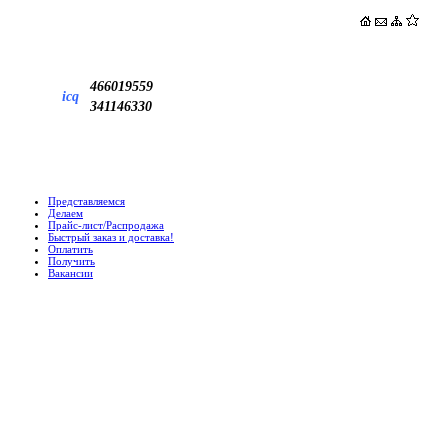
466019559
icq
341146330
Представляемся
Делаем
Прайс-лист/Распродажа
Быстрый заказ и доставка!
Оплатить
Получить
Вакансии