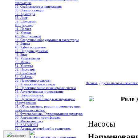
автоматика
35. Стабилизаторы напряжения
36. Электростанции
37. Арматура
38. Лист
39. Швеллеры
40. Двутавр
41. Полоса
42. Уголки
43. Инструменты
44. Сварочное оборудование и аксессуары
45. Ванны
46. Кабины душевые
47. Поддоны душевые
48. Биде
49. Умывальники
50. Мойки
51. Унитазы
52. Писсуары
53. Смесители
54. Сифоны
55. Полотенцесушители
Насосы
|
Другие насосы и компле
56. Крепежные аксессуары
57. Проектирование инженерных систем
58. Автоматизация и управление
59. Электромонтаж
Реле
60. Пусконаладка и ввод в эксплуатацию
оборудования
61. Обслуживание, ремонт и реконструкция
инженерных систем
62. Футерованная / Гуммированная арматура
63. Разрешения и сертификаты
64. Металлопрокат
Насосы
65. КАТАЛОГИ
66. Аренда автомобилей с водителем.
Наименовани
Алфавиту
1. Автоматизация и управление