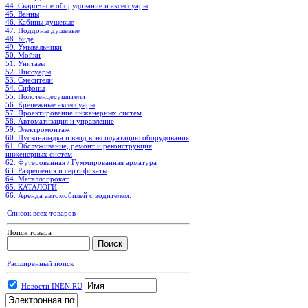
44. Сварочное оборудование и аксессуары
45. Ванны
46. Кабины душевые
47. Поддоны душевые
48. Биде
49. Умывальники
50. Мойки
51. Унитазы
52. Писсуары
53. Смесители
54. Сифоны
55. Полотенцесушители
56. Крепежные аксессуары
57. Проектирование инженерных систем
58. Автоматизация и управление
59. Электромонтаж
60. Пусконаладка и ввод в эксплуатацию оборудования
61. Обслуживание, ремонт и реконструкция
инженерных систем
62. Футерованная / Гуммированная арматура
63. Разрешения и сертификаты
64. Металлопрокат
65. КАТАЛОГИ
66. Аренда автомобилей с водителем.
Список всех товаров
Поиск товара
Расширенный поиск
Новости INEN.RU