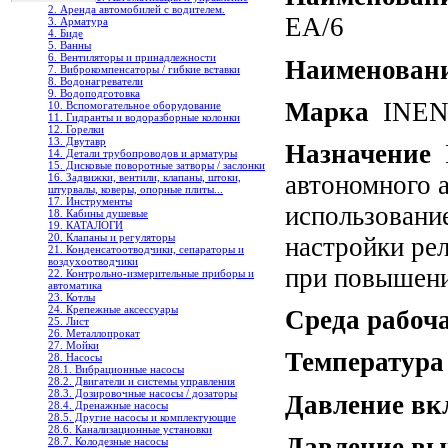
2. Аренда автомобилей с водителем.
EA/6
3. Арматура
4. Биде
5. Ванны
6. Вентиляторы и принадлежности
Наименован
7. Виброкомпенсаторы / гибкие вставки
8. Водонагреватели
9. Водоподготовка
Марка
INEN 
10. Вспомогательное оборудование
11. Гидранты и водоразборные колонки
12. Горелки
13. Двутавр
Назначение
Р
14. Детали трубопроводов и арматуры
15. Дисковые поворотные затворы / заслонки
автономного 
16. Задвижки, вентили, клапаны, штоки,
штурвалы, коверы, опорные плиты...
17. Инструменты
использовани
18. Кабины душевые
19. КАТАЛОГИ
20. Клапаны и регуляторы
настройки рел
21. Конденсатоотводчики, сепараторы и
воздухоотводчики
при повышени
22. Контрольно-измерительные приборы и
автоматика
23. Котлы
24. Крепежные аксессуары
Среда рабоч
25. Лист
26. Металлопрокат
27. Мойки
Температура
28. Насосы
28.1. Вибрационные насосы
28.2. Двигатели и системы управления
28.3. Дозировочные насосы / дозаторы
Давление вк
28.4. Дренажные насосы
28.5. Другие насосы и комплектующие
28.6. Канализационные установки
Давление в
28.7. Колодезные насосы