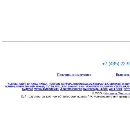
+7 (495) 22-
Получить консультацию
Выписать 
KLINGER КЛИНГЕР
,
NAVAL НАВАЛ
,
НOGFORS ХЕГФОРС
,
BROEN BALLOMAX БРОЕН БАЛЛОМАКС
,
ORBIN
BOHMER БЕМЕР
,
ERHARD ЭРХАРД
,
СИТАЛ SITAL
,
КВО
АРМ
KVO
ARM
,
VEXVE ВЕКСВЕ
,
SIGEVAL СИГЕВАЛ
,
G
БУДЕРУС
,
VIESSMANN ВИСМАН
,
JUNKERS ЮНКЕРС
.
DANFOSS ДАНФОСС
,
WIKA ВИКА
,
GEST
© ООО «
Институт Энерго
Сайт охраняется законом об авторских правах РФ. Копирование или цитир