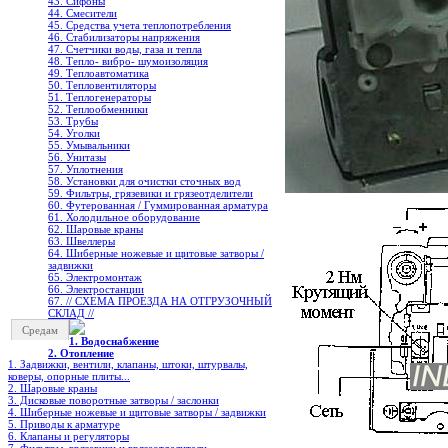
43. Сифоны
44. Смесители
45. Средства учета теплопотребления
46. Стабилизаторы напряжения
47. Счетчики воды, газа и тепла
48. Тепло- вибро- шумоизоляция
49. Теплоавтоматика
50. Тепловентиляторы
51. Теплогенераторы
52. Теплообменники
53. Трубы
54. Уголки
55. Умывальники
56. Унитазы
57. Уплотнения
58. Установки для очистки сточных вод
59. Фильтры, грязевики и грязеотделители
60. Футерованная / Гуммированная арматура
61. Холодильное oборудование
62. Шаровые краны
63. Швеллеры
64. Шиберные ножевые и щитовые затворы /
задвижки
65. Электромонтаж
66. Электростанции
67. // СХЕМА ПРОЕЗДА НА ОТГРУЗОЧНЫЙ
СКЛАД //
Средам
1. Водоснабжение
2. Отопление
1. Задвижки, вентили, клапаны, штоки, штурвалы,
коверы, опорные плиты...
2. Шаровые краны
3. Дисковые поворотные затворы / заслонки
4. Шиберные ножевые и щитовые затворы / задвижки
5. Приводы к арматуре
6. Клапаны и регуляторы