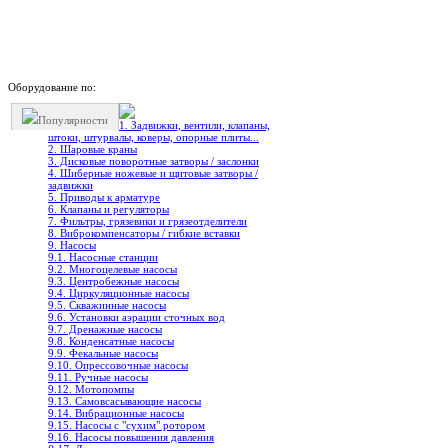
Оборудование по:
Популярности
1. Задвижки, вентили, клапаны,
штоки, штурвалы, коверы, опорные плиты...
2. Шаровые краны
3. Дисковые поворотные затворы / заслонки
4. Шиберные ножевые и щитовые затворы /
задвижки
5. Приводы к арматуре
6. Клапаны и регуляторы
7. Фильтры, грязевики и грязеотделители
8. Виброкомпенсаторы / гибкие вставки
9. Насосы
9.1. Насосные станции
9.2. Многоцелевые насосы
9.3. Центробежные насосы
9.4. Циркуляционные насосы
9.5. Скважинные насосы
9.6. Установки аэрации сточных вод
9.7. Дренажные насосы
9.8. Конденсатные насосы
9.9. Фекальные насосы
9.10. Опрессовочные насосы
9.11. Ручные насосы
9.12. Мотопомпы
9.13. Самовсасывающие насосы
9.14. Вибрационные насосы
9.15. Насосы с "сухим" ротором
9.16. Насосы повышения давления