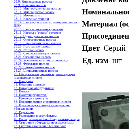
28.8. Конденсатные насосы
28.9. Линейные насосы
28.10. Многоступенчатые насосы
Номинальное
28.11. Многоцелевые насосы
28.12. Мотопомпы
28.13. Насосные станции
Материал (о
28.14. Насосы для трансформаторного масла
INEN
28.15. Насосы повышения давления
28.16. Насосы с "сухим" ротором
Присоединен
28.17. Одноступенчатые насосы
28.18. Опрессовочные насосы
28.19. Перистальтические насосы
Цвет
Серый
28.20. Погружные насосы
28.21. Ручные насосы
28.22. Самовсасывающие насосы
28.23. Скважинные насосы
Ед. изм
шт
28.24. Установки аэрации сточных вод
28.25. Фекальные насосы
28.26. Центробежные насосы
28.27. Циркуляционные насосы
29. Обслуживание, ремонт и реконструкция
инженерных систем
30. Писсуары
31. Поддоны душевые
32. Пожарное оборудование
33. Полоса
34. Полотенцесушители
35. Приводы к арматуре
36. Проектирование инженерных систем
37. Пусконаладка и ввод в эксплуатацию
оборудования
38. Радиаторы
39. Разрешения и сертификаты
40. Расширительные баки / гидроаккамуляторы
41. Сварочное оборудование и аксессуары
42. Системы отопления "Теплый пол"