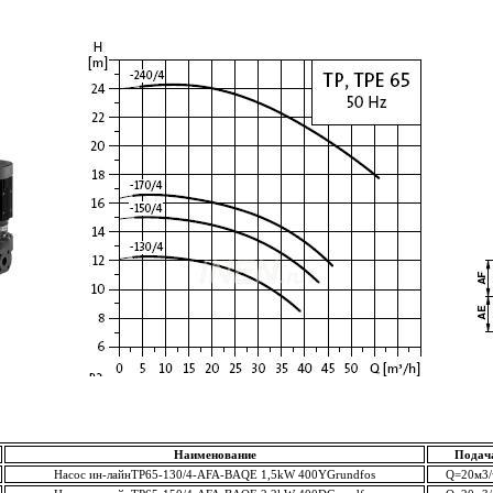
Наименование
Подача
Насос ин-лайнTP65-130/4-AFA-BAQE 1,5kW 400YGrundfos
Q=20м3/