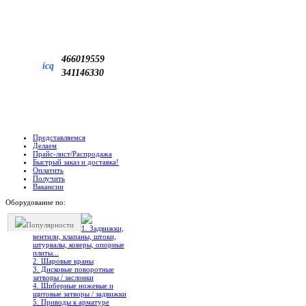
466019559
icq
341146330
Представляемся
Делаем
Прайс-лист/Распродажа
Быстрый заказ и доставка!
Оплатить
Получить
Вакансии
Оборудование по:
Популярности
1. Задвижки,
вентили, клапаны, штоки,
штурвалы, коверы, опорные
плиты...
2. Шаровые краны
3. Дисковые поворотные
затворы / заслонки
4. Шиберные ножевые и
щитовые затворы / задвижки
5. Приводы к арматуре