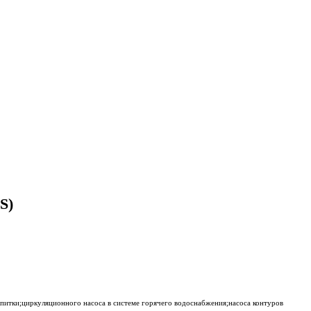
S)
дпитки;циркуляционного насоса в системе горячего водоснабжения;насоса контуров