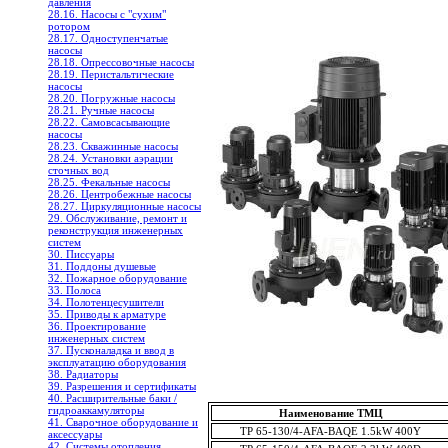
давления
28.16. Насосы с "сухим"
ротором
28.17. Одноступенчатые
насосы
28.18. Опрессовочные насосы
28.19. Перистальтические
насосы
28.20. Погружные насосы
28.21. Ручные насосы
28.22. Самовсасывающие
насосы
28.23. Скважинные насосы
28.24. Установки аэрации
сточных вод
28.25. Фекальные насосы
28.26. Центробежные насосы
28.27. Циркуляционные насосы
29. Обслуживание, ремонт и
реконструкция инженерных
систем
30. Писсуары
31. Поддоны душевые
32. Пожарное оборудование
33. Полоса
34. Полотенцесушители
35. Приводы к арматуре
36. Проектирование
инженерных систем
37. Пусконаладка и ввод в
эксплуатацию оборудования
38. Радиаторы
39. Разрешения и сертификаты
40. Расширительные баки /
гидроаккамуляторы
Наименование ТМЦ
41. Сварочное оборудование и
TP 65-130/4-AFA-BAQE 1.5kW 400Y
аксессуары
42. Системы отопления