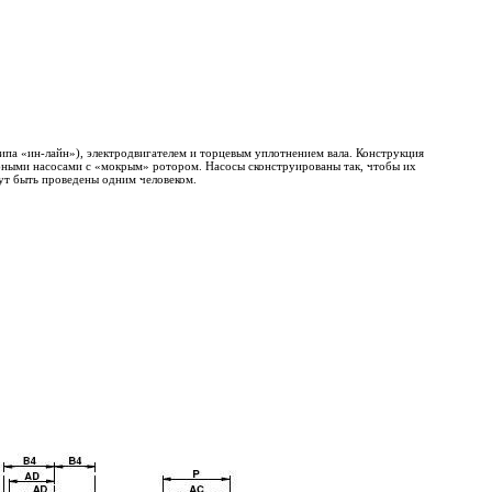
па «ин-лайн»), электродвигателем и торцевым уплотнением вала. Конструкция
обными насосами с «мокрым» ротором. Насосы сконструированы так, чтобы их
ут быть проведены одним человеком.