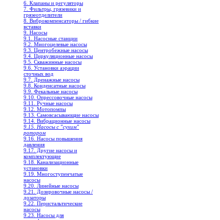
6. Клапаны и регуляторы
7. Фильтры, грязевики и
грязеотделители
8. Виброкомпенсаторы / гибкие
вставки
9. Насосы
9.1. Насосные станции
9.2. Многоцелевые насосы
9.3. Центробежные насосы
9.4. Циркуляционные насосы
9.5. Скважинные насосы
9.6. Установки аэрации
сточных вод
9.7. Дренажные насосы
9.8. Конденсатные насосы
9.9. Фекальные насосы
9.10. Опрессовочные насосы
9.11. Ручные насосы
9.12. Мотопомпы
9.13. Самовсасывающие насосы
9.14. Вибрационные насосы
9.15. Насосы с "сухим"
ротором
9.16. Насосы повышения
давления
9.17. Другие насосы и
комплектующие
9.18. Канализационные
установки
9.19. Многоступенчатые
насосы
9.20. Линейные насосы
9.21. Дозировочные насосы /
дозаторы
9.22. Перистальтические
насосы
9.23. Насосы для