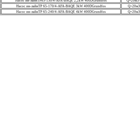
Насос ин-лайнTP65-150/4-AFA-BAQE 2,2kW 400DGrundfos
Q=20м3/
Насос ин-лайнTP 65-170/4-AFA-BAQE 3kW 400DGrundfos
Q=20м3
Насос ин-лайнTP 65-240/4-AFA-BAQE 4kW 400DGrundfos
Q=20м3