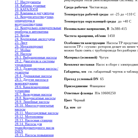
17. Инструменты
18. Кабины душевые
Среда рабочая
Чистая вода.
19. КАТАЛОГИ
20. Клапаны и регуляторы
Температура рабочей среды
от -25 до +110 С
21. Конденсатоотводчики,
сепараторы и
Температура окружающей среды
до +40 С
воздухоотводчики
22. Контрольно-измерительные
Номинальное напряжение, В
3х380-415
приборы и автоматика
23. Котлы
Частота вращения, об/мин
1450
24. Крепежные аксессуары
25. Лист
Особенности конструкции
Насосы ТР представля
26. Металлопрокат
насосов TP с «сухим» ротором делает их менее 
27. Мойки
можно было снять с трубопровода без разборки 
28. Насосы
28.1. Вибрационные насосы
Материал (основной)
Чугун
28.2. Двигатели и системы
Комплект поставки
Насос в сборе с электродви
управления
28.3. Дозировочные насосы /
Габариты, мм
см. габаритный чертеж и таблиц
дозаторы
28.4. Дренажные насосы
Проход условный DN
65
28.5. Другие насосы и
комплектующие
Присоединение
Фланцевое
28.6. Канализационные
установки
Ответные фланцы
Н/н 10600250
28.7. Колодезные насосы
28.8. Конденсатные насосы
Цвет
Черный
28.9. Линейные насосы
28.10. Многоступенчатые
Ед. изм
шт
насосы
28.11. Многоцелевые насосы
28.12. Мотопомпы
28.13. Насосные станции
28.14. Насосы для
трансформаторного масла
INEN
28.15. Насосы повышения