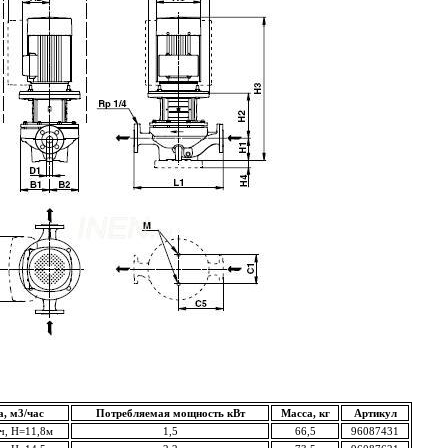
, м3/час
Потребляемая мощность кВт
Масса, кг
Артикул
ч, Н=11,8м
1,5
66,5
96087431