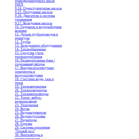
трансформаторного масла
INEN
9.24. Одноступенчатые насосы
9.25. Погружные насосы
9.26. Двигатели и системы
управления
9.27. Колодезные насосы
10. Гидранты и водоразборные
колонки
11. Детали трубопроводов и
арматуры
12. Трубы
13. Холодильное oборудование
14. Теплообменники
15. Средства учета
теплопотребления
16. Расширительные баки /
гидроаккамуляторы
17. Конденсатоотводчики,
сепараторы и
воздухоотводчики
18. Счетчики воды, газа и
тепла
19. Теплоавтоматика
20. Теплогенераторы
21. Тепловентиляторы
22. Тепло- вибро-
шумоизоляция
23. Уплотнения
24. Котлы
25. Водонагреватели
26. Водоподготовка
27. Радиаторы
28. Горелки
29. Системы отопления
"Теплый пол"
30. Вентиляторы и
принадлежности