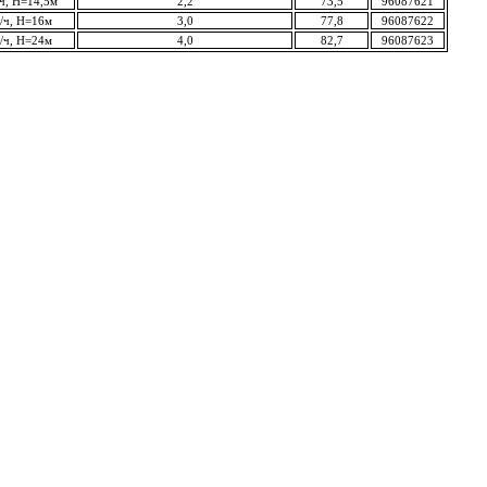
ч, Н=14,5м
2,2
73,5
96087621
/ч, Н=16м
3,0
77,8
96087622
/ч, Н=24м
4,0
82,7
96087623