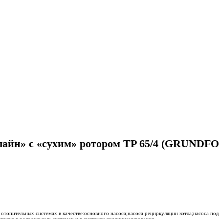
лайн» с «сухим» ротором TP 65/4 (GRUNDFO
топительных системах в качестве:основного насоса;насоса рециркуляции котла;насоса по
 также в холодильных системах и в системах кондиционирования.