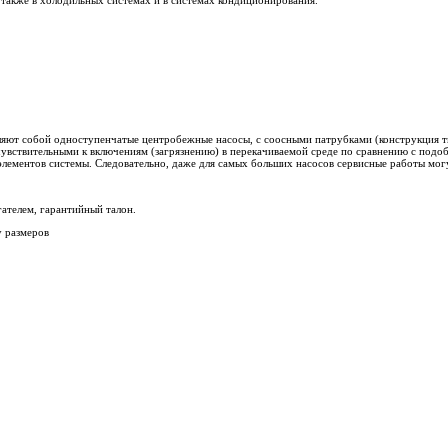
ют собой одноступенчатые центробежные насосы, с соосными патрубками (конструкция ти
чувствительными к включениям (загрязнению) в перекачиваемой среде по сравнению с под
элементов системы. Следовательно, даже для самых больших насосов сервисные работы мог
гателем, гарантийный талон.
у размеров