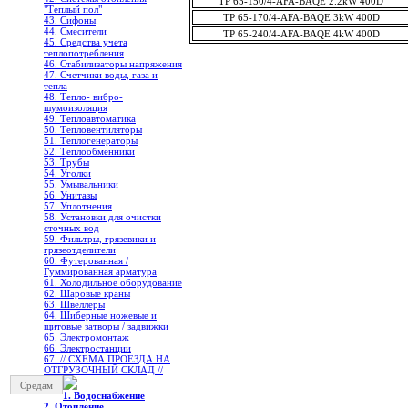
TP 65-150/4-AFA-BAQE 2.2kW 400D
"Теплый пол"
TP 65-170/4-AFA-BAQE 3kW 400D
43. Сифоны
44. Смесители
TP 65-240/4-AFA-BAQE 4kW 400D
45. Средства учета
теплопотребления
46. Стабилизаторы напряжения
47. Счетчики воды, газа и
тепла
48. Тепло- вибро-
шумоизоляция
49. Теплоавтоматика
50. Тепловентиляторы
51. Теплогенераторы
52. Теплообменники
53. Трубы
54. Уголки
55. Умывальники
56. Унитазы
57. Уплотнения
58. Установки для очистки
сточных вод
59. Фильтры, грязевики и
грязеотделители
60. Футерованная /
Гуммированная арматура
61. Холодильное oборудование
62. Шаровые краны
63. Швеллеры
64. Шиберные ножевые и
щитовые затворы / задвижки
65. Электромонтаж
66. Электростанции
67. // СХЕМА ПРОЕЗДА НА
ОТГРУЗОЧНЫЙ СКЛАД //
Средам
1. Водоснабжение
2. Отопление