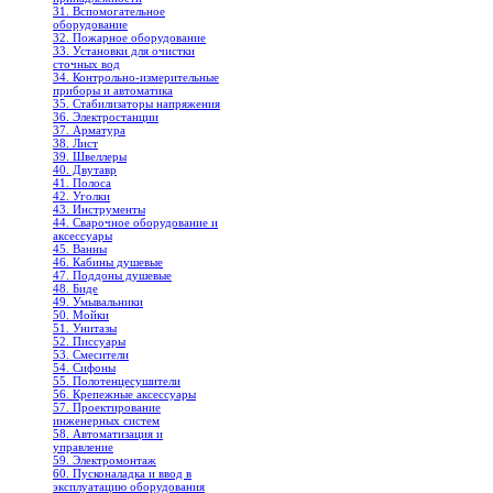
31. Вспомогательное
оборудование
32. Пожарное оборудование
33. Установки для очистки
сточных вод
34. Контрольно-измерительные
приборы и автоматика
35. Стабилизаторы напряжения
36. Электростанции
37. Арматура
38. Лист
39. Швеллеры
40. Двутавр
41. Полоса
42. Уголки
43. Инструменты
44. Сварочное оборудование и
аксессуары
45. Ванны
46. Кабины душевые
47. Поддоны душевые
48. Биде
49. Умывальники
50. Мойки
51. Унитазы
52. Писсуары
53. Смесители
54. Сифоны
55. Полотенцесушители
56. Крепежные аксессуары
57. Проектирование
инженерных систем
58. Автоматизация и
управление
59. Электромонтаж
60. Пусконаладка и ввод в
эксплуатацию оборудования