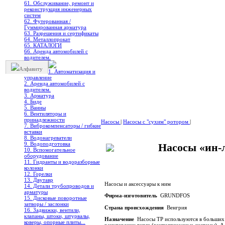
61. Обслуживание, ремонт и
реконструкция инженерных
систем
62. Футерованная /
Гуммированная арматура
63. Разрешения и сертификаты
64. Металлопрокат
65. КАТАЛОГИ
66. Аренда автомобилей с
водителем.
Алфавиту
1. Автоматизация и
управление
2. Аренда автомобилей с
водителем.
3. Арматура
4. Биде
5. Ванны
6. Вентиляторы и
принадлежности
Насосы
|
Насосы с "сухим" ротором
|
7. Виброкомпенсаторы / гибкие
вставки
8. Водонагреватели
9. Водоподготовка
Насосы «ин-
10. Вспомогательное
оборудование
11. Гидранты и водоразборные
колонки
12. Горелки
13. Двутавр
Насосы и аксессуары к ним
14. Детали трубопроводов и
арматуры
Фирма-изготовитель
GRUNDFOS
15. Дисковые поворотные
затворы / заслонки
Страна происхождения
Венгрия
16. Задвижки, вентили,
клапаны, штоки, штурвалы,
Назначение
Насосы ТР используются в больших о
коверы, опорные плиты...
рекуперации тепла (вентиляционные системы). А