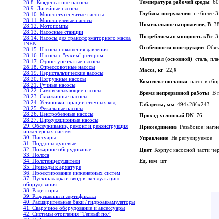
Температура рабочей среды
60
28.8. Конденсатные насосы
28.9. Линейные насосы
Глубина погружения
не более 3
28.10. Многоступенчатые насосы
28.11. Многоцелевые насосы
Номинальное напряжение, В
38
28.12. Мотопомпы
28.13. Насосные станции
Потребляемая мощность кВт
3
28.14. Насосы для трансформаторного масла
INEN
Особенности конструкции
Обяза
28.15. Насосы повышения давления
28.16. Насосы с "сухим" ротором
Материал (основной)
сталь, пла
28.17. Одноступенчатые насосы
28.18. Опрессовочные насосы
Масса, кг
22,6
28.19. Перистальтические насосы
28.20. Погружные насосы
Комплект поставки
насос в сбор
28.21. Ручные насосы
28.22. Самовсасывающие насосы
Время непрерывной работы
В п
28.23. Скважинные насосы
28.24. Установки аэрации сточных вод
Габариты, мм
494х286х243
28.25. Фекальные насосы
28.26. Центробежные насосы
Проход условный DN
76
28.27. Циркуляционные насосы
29. Обслуживание, ремонт и реконструкция
Присоединение
Резьбовое: нагне
инженерных систем
30. Писсуары
Управление
Не регулируемое
31. Поддоны душевые
32. Пожарное оборудование
Цвет
Корпус насосной части чер
33. Полоса
Ед. изм
шт
34. Полотенцесушители
35. Приводы к арматуре
36. Проектирование инженерных систем
37. Пусконаладка и ввод в эксплуатацию
оборудования
38. Радиаторы
39. Разрешения и сертификаты
40. Расширительные баки / гидроаккамуляторы
41. Сварочное оборудование и аксессуары
42. Системы отопления "Теплый пол"