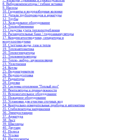
7. Фильтры, грязевики и грязеотделители
8. Виброкомпенсаторы / гибкие вставки
9. Насосы
10. Гидранты и водоразборные колонки
11. Детали трубопроводов и арматуры
12. Трубы
13. Холодильное oборудование
14. Теплообменники
15. Средства учета теплопотребления
16. Расширительные баки / гидроаккамуляторы
17. Конденсатоотводчики, сепараторы и
воздухоотводчики
18. Счетчики воды, газа и тепла
19. Теплоавтоматика
20. Теплогенераторы
21. Тепловентиляторы
22. Тепло- вибро- шумоизоляция
23. Уплотнения
24. Котлы
25. Водонагреватели
26. Водоподготовка
27. Радиаторы
28. Горелки
29. Системы отопления "Теплый пол"
30. Вентиляторы и принадлежности
31. Вспомогательное оборудование
32. Пожарное оборудование
33. Установки для очистки сточных вод
34. Контрольно-измерительные приборы и автоматика
35. Стабилизаторы напряжения
36. Электростанции
37. Арматура
38. Лист
39. Швеллеры
40. Двутавр
41. Полоса
42. Уголки
43. Инструменты