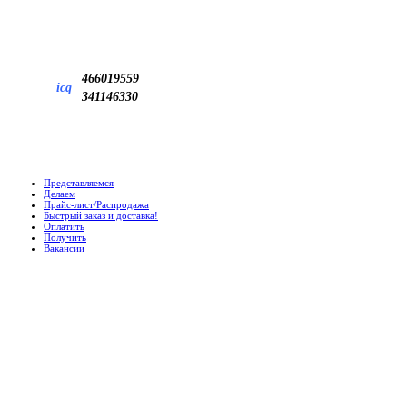
466019559
icq
341146330
Представляемся
Делаем
Прайс-лист/Распродажа
Быстрый заказ и доставка!
Оплатить
Получить
Вакансии