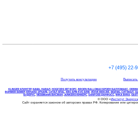
+7 (495) 22-
Получить консультацию
Выписать 
KLINGER КЛИНГЕР
,
NAVAL НАВАЛ
,
НOGFORS ХЕГФОРС
,
BROEN BALLOMAX БРОЕН БАЛЛОМАКС
,
ORBIN
BOHMER БЕМЕР
,
ERHARD ЭРХАРД
,
СИТАЛ SITAL
,
КВО
АРМ
KVO
ARM
,
VEXVE ВЕКСВЕ
,
SIGEVAL СИГЕВАЛ
,
G
БУДЕРУС
,
VIESSMANN ВИСМАН
,
JUNKERS ЮНКЕРС
.
DANFOSS ДАНФОСС
,
WIKA ВИКА
,
GEST
© ООО «
Институт Энерго
Сайт охраняется законом об авторских правах РФ. Копирование или цитир