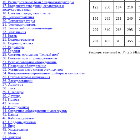
16. Расширительные баки / гидроаккамуляторы
17. Конденсатоотводчики, сепараторы и
125
250
184
210
воздухоотводчики
18. Счетчики воды, газа и тепла
19. Теплоавтоматика
150
285
211
240
20. Теплогенераторы
21. Тепловентиляторы
22. Тепло- вибро- шумоизоляция
200
340
266
295
23. Уплотнения
24. Котлы
25. Водонагреватели
250
405
319
355
26. Водоподготовка
27. Радиаторы
28. Горелки
Размеры вентилей на Pn 2,5 МПа
29. Системы отопления "Теплый пол"
30. Вентиляторы и принадлежности
31. Вспомогательное оборудование
32. Пожарное оборудование
33. Установки для очистки сточных вод
34. Контрольно-измерительные приборы и автоматика
35. Стабилизаторы напряжения
36. Электростанции
37. Арматура
38. Лист
39. Швеллеры
40. Двутавр
41. Полоса
42. Уголки
43. Инструменты
44. Сварочное оборудование и аксессуары
45. Ванны
46. Кабины душевые
47. Поддоны душевые
48. Биде
49. Умывальники
50. Мойки
51. Унитазы