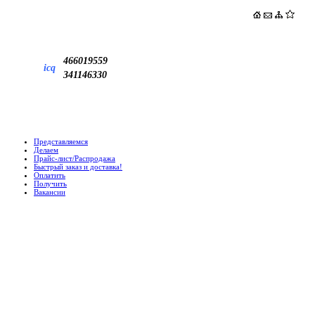
466019559
icq
341146330
Представляемся
Делаем
Прайс-лист/Распродажа
Быстрый заказ и доставка!
Оплатить
Получить
Вакансии