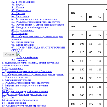
52. Теплообменники
53. Трубы
54. Уголки
55. Умывальники
DN
56. Унитазы
57. Уплотнения
Dz
D
1
Do
58. Установки для очистки сточных вод
59. Фильтры, грязевики и грязеотделители
60. Футерованная / Гуммированная арматура
мм
мм
61. Холодильное oборудование
62. Шаровые краны
63. Швеллеры
15
95
46
65
64. Шиберные ножевые и щитовые затворы /
задвижки
65. Электромонтаж
20
105
56
75
66. Электростанции
67. // СХЕМА ПРОЕЗДА НА ОТГРУЗОЧНЫЙ
СКЛАД //
25
115
65
85
Средам
1. Водоснабжение
2. Отопление
32
140
76
100
1. Задвижки, вентили, клапаны, штоки, штурвалы,
коверы, опорные плиты...
2. Шаровые краны
40
150
84
110
3. Дисковые поворотные затворы / заслонки
4. Шиберные ножевые и щитовые затворы / задвижки
5. Приводы к арматуре
50
165
99
125
6. Клапаны и регуляторы
7. Фильтры, грязевики и грязеотделители
8. Виброкомпенсаторы / гибкие вставки
65
185
118
145
9. Насосы
10. Гидранты и водоразборные колонки
11. Детали трубопроводов и арматуры
80
200
132
160
12. Трубы
13. Холодильное oборудование
14. Теплообменники
100
220
156
180
15. Средства учета теплопотребления