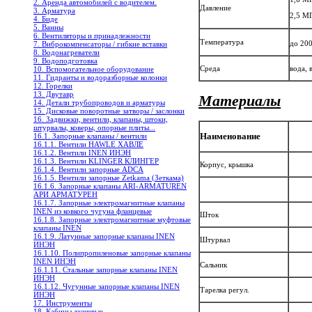
2. Аренда автомобилей с водителем.
Давление
3. Арматура
2,5 М
4. Биде
5. Ванны
6. Вентиляторы и принадлежности
Температура
до 20
7. Виброкомпенсаторы / гибкие вставки
8. Водонагреватели
9. Водоподготовка
Среда
вода, 
10. Вспомогательное оборудование
11. Гидранты и водоразборные колонки
12. Горелки
13. Двутавр
Материалы
14. Детали трубопроводов и арматуры
15. Дисковые поворотные затворы / заслонки
16. Задвижки, вентили, клапаны, штоки,
штурвалы, коверы, опорные плиты...
Наименование
16.1. Запорные клапаны / вентили
16.1.1. Вентили HAWLE ХАВЛЕ
16.1.2. Вентили INEN ИНЭН
16.1.3. Вентили KLINGER КЛИНГЕР
Корпус, крышка
16.1.4. Вентили запорные ADCA
16.1.5. Вентили запорные Zetkama (Зеткама)
16.1.6. Запорные клапаны ARI-ARMATUREN
АРИ АРМАТУРЕН
16.1.7. Запорные электромагнитные клапаны
INEN из ковкого чугуна фланцевые
Шток
16.1.8. Запорные электромагнитные муфтовые
клапаны INEN
16.1.9. Латунные запорные клапаны INEN
Штурвал
ИНЭН
16.1.10. Полипропиленовые запорные клапаны
INEN ИНЭН
Сальник
16.1.11. Стальные запорные клапаны INEN
ИНЭН
16.1.12. Чугунные запорные клапаны INEN
Тарелка регул.
ИНЭН
17. Инструменты
18. Кабины душевые