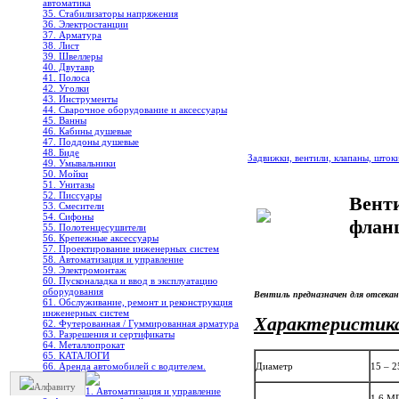
автоматика
35. Стабилизаторы напряжения
36. Электростанции
37. Арматура
38. Лист
39. Швеллеры
40. Двутавр
41. Полоса
42. Уголки
43. Инструменты
44. Сварочное оборудование и аксессуары
45. Ванны
46. Кабины душевые
47. Поддоны душевые
48. Биде
Задвижки, вентили, клапаны, шток
49. Умывальники
50. Мойки
51. Унитазы
52. Писсуары
Вент
53. Смесители
54. Сифоны
фланц
55. Полотенцесушители
56. Крепежные аксессуары
57. Проектирование инженерных систем
58. Автоматизация и управление
59. Электромонтаж
60. Пусконаладка и ввод в эксплуатацию
оборудования
Вентиль предназначен для отсекан
61. Обслуживание, ремонт и реконструкция
инженерных систем
Характеристик
62. Футерованная / Гуммированная арматура
63. Разрешения и сертификаты
64. Металлопрокат
65. КАТАЛОГИ
66. Аренда автомобилей с водителем.
Диаметр
15 – 
Алфавиту
1. Автоматизация и управление
1,6 М