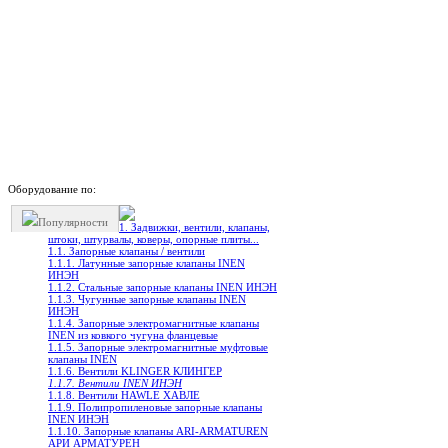
Оборудование по:
Популярности
1. Задвижки, вентили, клапаны,
штоки, штурвалы, коверы, опорные плиты...
1.1. Запорные клапаны / вентили
1.1.1. Латунные запорные клапаны INEN
ИНЭН
1.1.2. Стальные запорные клапаны INEN ИНЭН
1.1.3. Чугунные запорные клапаны INEN
ИНЭН
1.1.4. Запорные электромагнитные клапаны
INEN из ковкого чугуна фланцевые
1.1.5. Запорные электромагнитные муфтовые
клапаны INEN
1.1.6. Вентили KLINGER КЛИНГЕР
1.1.7. Вентили INEN ИНЭН
1.1.8. Вентили HAWLE ХАВЛЕ
1.1.9. Полипропиленовые запорные клапаны
INEN ИНЭН
1.1.10. Запорные клапаны ARI-ARMATUREN
АРИ АРМАТУРЕН