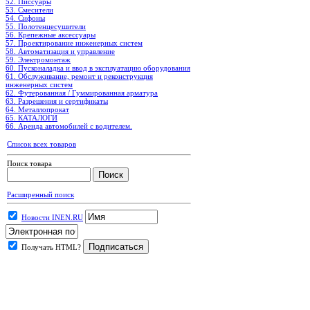
52. Писсуары
53. Смесители
54. Сифоны
55. Полотенцесушители
56. Крепежные аксессуары
57. Проектирование инженерных систем
58. Автоматизация и управление
59. Электромонтаж
60. Пусконаладка и ввод в эксплуатацию оборудования
61. Обслуживание, ремонт и реконструкция
инженерных систем
62. Футерованная / Гуммированная арматура
63. Разрешения и сертификаты
64. Металлопрокат
65. КАТАЛОГИ
66. Аренда автомобилей с водителем.
Список всех товаров
Поиск товара
Расширенный поиск
Новости INEN.RU
Получать HTML?
.