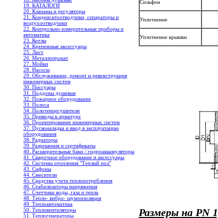
Сильфон
19. КАТАЛОГИ
20. Клапаны и регуляторы
21. Конденсатоотводчики, сепараторы и
Уплотнение
воздухоотводчики
22. Контрольно-измерительные приборы и
автоматика
Уплотнение крышки
23. Котлы
24. Крепежные аксессуары
25. Лист
26. Металлопрокат
27. Мойки
28. Насосы
29. Обслуживание, ремонт и реконструкция
инженерных систем
30. Писсуары
31. Поддоны душевые
32. Пожарное оборудование
33. Полоса
34. Полотенцесушители
35. Приводы к арматуре
36. Проектирование инженерных систем
37. Пусконаладка и ввод в эксплуатацию
оборудования
38. Радиаторы
39. Разрешения и сертификаты
40. Расширительные баки / гидроаккамуляторы
41. Сварочное оборудование и аксессуары
42. Системы отопления "Теплый пол"
43. Сифоны
44. Смесители
45. Средства учета теплопотребления
46. Стабилизаторы напряжения
47. Счетчики воды, газа и тепла
48. Тепло- вибро- шумоизоляция
49. Теплоавтоматика
Размеры на
PN
1
50. Тепловентиляторы
51. Теплогенераторы