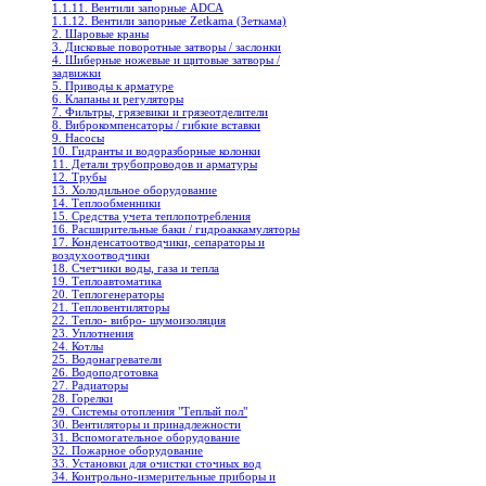
1.1.11. Вентили запорные ADCA
1.1.12. Вентили запорные Zetkama (Зеткама)
2. Шаровые краны
3. Дисковые поворотные затворы / заслонки
4. Шиберные ножевые и щитовые затворы /
задвижки
5. Приводы к арматуре
6. Клапаны и регуляторы
7. Фильтры, грязевики и грязеотделители
8. Виброкомпенсаторы / гибкие вставки
9. Насосы
10. Гидранты и водоразборные колонки
11. Детали трубопроводов и арматуры
12. Трубы
13. Холодильное oборудование
14. Теплообменники
15. Средства учета теплопотребления
16. Расширительные баки / гидроаккамуляторы
17. Конденсатоотводчики, сепараторы и
воздухоотводчики
18. Счетчики воды, газа и тепла
19. Теплоавтоматика
20. Теплогенераторы
21. Тепловентиляторы
22. Тепло- вибро- шумоизоляция
23. Уплотнения
24. Котлы
25. Водонагреватели
26. Водоподготовка
27. Радиаторы
28. Горелки
29. Системы отопления "Теплый пол"
30. Вентиляторы и принадлежности
31. Вспомогательное оборудование
32. Пожарное оборудование
33. Установки для очистки сточных вод
34. Контрольно-измерительные приборы и