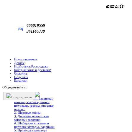
466019559
icq
341146330
Представляемся
Делаем
Прайс-лист/Распродажа
Быстрый заказ и доставка!
Оплатить
Получить
Вакансии
Оборудование по:
Популярности
1. Задвижки,
вентили, клапаны, штоки,
штурвалы, коверы, опорные
плиты...
2. Шаровые краны
3. Дисковые поворотные
затворы / заслонки
4. Шиберные ножевые и
щитовые затворы / задвижки
5. Приводы к арматуре