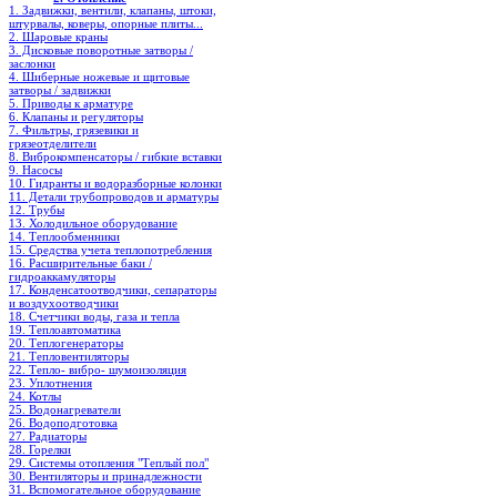
1. Задвижки, вентили, клапаны, штоки,
штурвалы, коверы, опорные плиты...
2. Шаровые краны
3. Дисковые поворотные затворы /
заслонки
4. Шиберные ножевые и щитовые
затворы / задвижки
5. Приводы к арматуре
6. Клапаны и регуляторы
7. Фильтры, грязевики и
грязеотделители
8. Виброкомпенсаторы / гибкие вставки
9. Насосы
10. Гидранты и водоразборные колонки
11. Детали трубопроводов и арматуры
12. Трубы
13. Холодильное oборудование
14. Теплообменники
15. Средства учета теплопотребления
16. Расширительные баки /
гидроаккамуляторы
17. Конденсатоотводчики, сепараторы
и воздухоотводчики
18. Счетчики воды, газа и тепла
19. Теплоавтоматика
20. Теплогенераторы
21. Тепловентиляторы
22. Тепло- вибро- шумоизоляция
23. Уплотнения
24. Котлы
25. Водонагреватели
26. Водоподготовка
27. Радиаторы
28. Горелки
29. Системы отопления "Теплый пол"
30. Вентиляторы и принадлежности
31. Вспомогательное оборудование