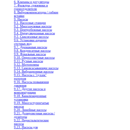
6. Клапаны и регуляторы
7. Фильтры, грязевики и
грязеотделители
8. Виброкомпенсаторы / гибкие
вставки
9. Насосы
9.1. Насосные станции
9.2. Многоцелевые насосы
9.3. Центробежные насосы
9.4. Циркуляционные насосы
9.5. Скважинные насосы
9.6. Установки аэрации
сточных вод
9.7. Дренажные насосы
9.8. Конденсатные насосы
9.9. Фекальные насосы
9.10. Опрессовочные насосы
9.11. Ручные насосы
9.12. Мотопомпы
9.13. Самовсасывающие насосы
9.14. Вибрационные насосы
9.15. Насосы с "сухим"
ротором
9.16. Насосы повышения
давления
9.17. Другие насосы и
комплектующие
9.18. Канализационные
установки
9.19. Многоступенчатые
насосы
9.20. Линейные насосы
9.21. Дозировочные насосы /
дозаторы
9.22. Перистальтические
насосы
9.23. Насосы для