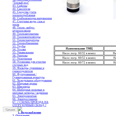
"Теплый пол"
43. Сифоны
44. Смесители
45. Средства учета
теплопотребления
46. Стабилизаторы напряжения
47. Счетчики воды, газа и
тепла
48. Тепло- вибро-
шумоизоляция
49. Теплоавтоматика
50. Тепловентиляторы
51. Теплогенераторы
52. Теплообменники
53. Трубы
Наименование ТМЦ
54. Уголки
55. Умывальники
Насос погр. 60/32 в компл.
На
56. Унитазы
Насос погр. 60/52 в компл.
Н
57. Уплотнения
58. Установки для очистки
Насос погр. 60/72 в компл.
Н
сточных вод
59. Фильтры, грязевики и
грязеотделители
60. Футерованная /
Гуммированная арматура
61. Холодильное oборудование
62. Шаровые краны
63. Швеллеры
64. Шиберные ножевые и
щитовые затворы / задвижки
65. Электромонтаж
66. Электростанции
67. // СХЕМА ПРОЕЗДА НА
ОТГРУЗОЧНЫЙ СКЛАД //
Средам
1. Водоснабжение
2. Отопление