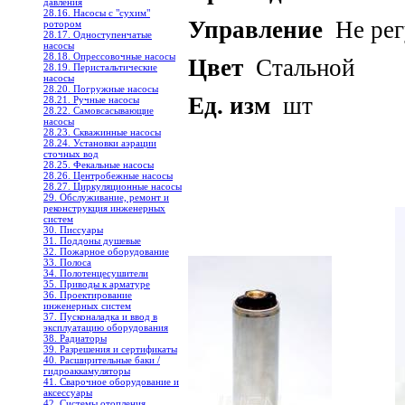
давления
28.16. Насосы с "сухим"
Управление
Не рег
ротором
28.17. Одноступенчатые
насосы
28.18. Опрессовочные насосы
Цвет
Стальной
28.19. Перистальтические
насосы
28.20. Погружные насосы
Ед. изм
шт
28.21. Ручные насосы
28.22. Самовсасывающие
насосы
28.23. Скважинные насосы
28.24. Установки аэрации
сточных вод
28.25. Фекальные насосы
28.26. Центробежные насосы
28.27. Циркуляционные насосы
29. Обслуживание, ремонт и
реконструкция инженерных
систем
30. Писсуары
31. Поддоны душевые
32. Пожарное оборудование
33. Полоса
34. Полотенцесушители
35. Приводы к арматуре
36. Проектирование
инженерных систем
37. Пусконаладка и ввод в
эксплуатацию оборудования
38. Радиаторы
39. Разрешения и сертификаты
40. Расширительные баки /
гидроаккамуляторы
41. Сварочное оборудование и
аксессуары
42. Системы отопления