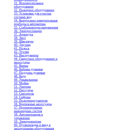
31. Вспомогательное
оборудование
32. Пожарное оборудование
33. Установки для очистки
сточных вод
34. Контрольно-измерительные
приборы и автоматика
35. Стабилизаторы напряжения
36. Электростанции
37. Арматура
38. Лист
39. Швеллеры
40. Двутавр
41. Полоса
42. Уголки
43. Инструменты
44. Сварочное оборудование и
аксессуары
45. Ванны
46. Кабины душевые
47. Поддоны душевые
48. Биде
49. Умывальники
50. Мойки
51. Унитазы
52. Писсуары
53. Смесители
54. Сифоны
55. Полотенцесушители
56. Крепежные аксессуары
57. Проектирование
инженерных систем
58. Автоматизация и
управление
59. Электромонтаж
60. Пусконаладка и ввод в
эксплуатацию оборудования