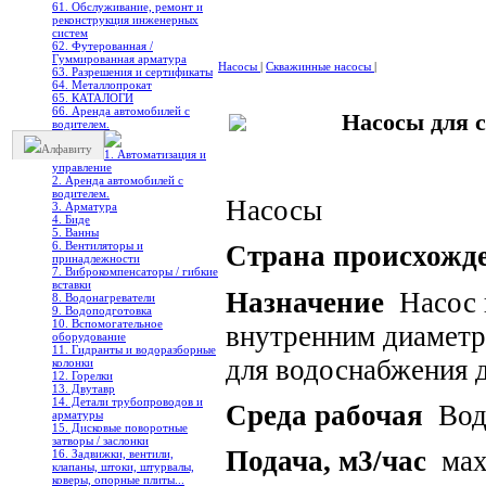
61. Обслуживание, ремонт и
реконструкция инженерных
систем
62. Футерованная /
Гуммированная арматура
Насосы
|
Скважинные насосы
|
63. Разрешения и сертификаты
64. Металлопрокат
65. КАТАЛОГИ
66. Аренда автомобилей с
Насосы для 
водителем.
Алфавиту
1. Автоматизация и
управление
2. Аренда автомобилей с
водителем.
Насосы
3. Арматура
4. Биде
5. Ванны
6. Вентиляторы и
Страна происхожд
принадлежности
7. Виброкомпенсаторы / гибкие
вставки
Назначение
Насос п
8. Водонагреватели
9. Водоподготовка
10. Вспомогательное
внутренним диаметро
оборудование
11. Гидранты и водоразборные
для водоснабжения д
колонки
12. Горелки
13. Двутавр
14. Детали трубопроводов и
Среда рабочая
Вода
арматуры
15. Дисковые поворотные
затворы / заслонки
Подача, м3/час
мах
16. Задвижки, вентили,
клапаны, штоки, штурвалы,
коверы, опорные плиты...