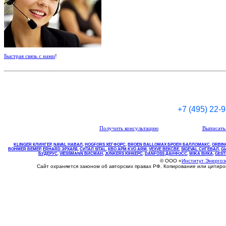
Быстрая связь с нами
!
+7 (495) 22-
Получить консультацию
Выписать 
KLINGER КЛИНГЕР
,
NAVAL НАВАЛ
,
НOGFORS ХЕГФОРС
,
BROEN BALLOMAX БРОЕН БАЛЛОМАКС
,
ORBIN
BOHMER БЕМЕР
,
ERHARD ЭРХАРД
,
СИТАЛ SITAL
,
КВО
АРМ
KVO
ARM
,
VEXVE ВЕКСВЕ
,
SIGEVAL СИГЕВАЛ
,
G
БУДЕРУС
,
VIESSMANN ВИСМАН
,
JUNKERS ЮНКЕРС
.
DANFOSS ДАНФОСС
,
WIKA ВИКА
,
GEST
© ООО «
Институт Энерго
Сайт охраняется законом об авторских правах РФ. Копирование или цитир