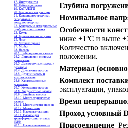
17. Инструменты
Глубина погружен
18. Кабины душевые
19. КАТАЛОГИ
20. Клапаны и регуляторы
Номинальное напр
21. Конденсатоотводчики,
сепараторы и
воздухоотводчики
22. Контрольно-измерительные
Особенности конс
приборы и автоматика
23. Котлы
ниже +1ºС и выше +3
24. Крепежные аксессуары
25. Лист
26. Металлопрокат
Количество включен
27. Мойки
28. Насосы
28.1. Вибрационные насосы
положении.
28.2. Двигатели и системы
управления
28.3. Дозировочные насосы /
Материал (основно
дозаторы
28.4. Дренажные насосы
28.5. Другие насосы и
комплектующие
Комплект поставк
28.6. Канализационные
установки
эксплуатации, упако
28.7. Колодезные насосы
28.8. Конденсатные насосы
28.9. Линейные насосы
28.10. Многоступенчатые
Время непрерывно
насосы
28.11. Многоцелевые насосы
28.12. Мотопомпы
Проход условный 
28.13. Насосные станции
28.14. Насосы для
трансформаторного масла
INEN
Присоединение
Рез
28.15. Насосы повышения