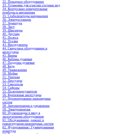
32. Пожарное оборудование
33. Установки для очистки сточных вод
34. Контрольно-измерительные
приборы и автоматика
35. Стабилизаторы напряжения
36. Электростанции
37. Арматура
38. Лист
39. Швеллеры
40. Двутавр
41. Полоса
42. Уголки
43. Инструменты
44. Сварочное оборудование и
аксессуары
45. Ванны
46. Кабины душевые
47. Поддоны душевые
48. Биде
49. Умывальники
50. Мойки
51. Унитазы
52. Писсуары
53. Смесители
54. Сифоны
55. Полотенцесушители
56. Крепежные аксессуары
57. Проектирование инженерных
систем
58. Автоматизация и управление
59. Электромонтаж
60. Пусконаладка и ввод в
эксплуатацию оборудования
61. Обслуживание, ремонт и
реконструкция инженерных систем
62. Футерованная / Гуммированная
арматура