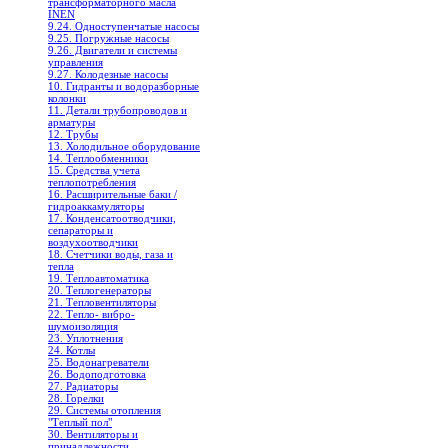
трансформаторного масла
INEN
9.24. Одноступенчатые насосы
9.25. Погружные насосы
9.26. Двигатели и системы
управления
9.27. Колодезные насосы
10. Гидранты и водоразборные
колонки
11. Детали трубопроводов и
арматуры
12. Трубы
13. Холодильное oборудование
14. Теплообменники
15. Средства учета
теплопотребления
16. Расширительные баки /
гидроаккамуляторы
17. Конденсатоотводчики,
сепараторы и
воздухоотводчики
18. Счетчики воды, газа и
тепла
19. Теплоавтоматика
20. Теплогенераторы
21. Тепловентиляторы
22. Тепло- вибро-
шумоизоляция
23. Уплотнения
24. Котлы
25. Водонагреватели
26. Водоподготовка
27. Радиаторы
28. Горелки
29. Системы отопления
"Теплый пол"
30. Вентиляторы и
принадлежности