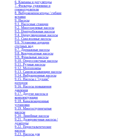
6. Клапаны и регуляторы
7. Фильтры, грязевики и
грязеотделители
8. Виброкомпенсаторы / гибкие
вставки
9. Насосы
9.1. Насосные станции
9.2. Многоцелевые насосы
9.3. Центробежные насосы
9.4. Циркуляционные насосы
9.5. Скважинные насосы
9.6. Установки аэрации
сточных вод
9.7. Дренажные насосы
9.8. Конденсатные насосы
9.9. Фекальные насосы
9.10. Опрессовочные насосы
9.11. Ручные насосы
9.12. Мотопомпы
9.13. Самовсасывающие насосы
9.14. Вибрационные насосы
9.15. Насосы с "сухим"
ротором
9.16. Насосы повышения
давления
9.17. Другие насосы и
комплектующие
9.18. Канализационные
установки
9.19. Многоступенчатые
насосы
9.20. Линейные насосы
9.21. Дозировочные насосы /
дозаторы
9.22. Перистальтические
насосы
9.23. Насосы для