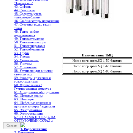
"Теплый пол"
43. Сифоны
44. Смесители
45. Средства учета
теплопотребления
46. Стабилизаторы напряжения
47. Счетчики воды, газа и
тепла
48. Тепло- вибро-
шумоизоляция
49. Теплоавтоматика
50. Тепловентиляторы
51. Теплогенераторы
52. Теплообменники
53. Трубы
Наименование ТМЦ
54. Уголки
55. Умывальники
Насос погр.артез.SQ 1-50 б/компл.
56. Унитазы
Насос погр.артез.SQ 1-65 б/компл.
57. Уплотнения
58. Установки для очистки
Насос погр.артез.SQ 1-80 б/компл.
сточных вод
59. Фильтры, грязевики и
грязеотделители
60. Футерованная /
Гуммированная арматура
61. Холодильное oборудование
62. Шаровые краны
63. Швеллеры
64. Шиберные ножевые и
щитовые затворы / задвижки
65. Электромонтаж
66. Электростанции
67. // СХЕМА ПРОЕЗДА НА
ОТГРУЗОЧНЫЙ СКЛАД //
Средам
1. Водоснабжение
2. Отопление