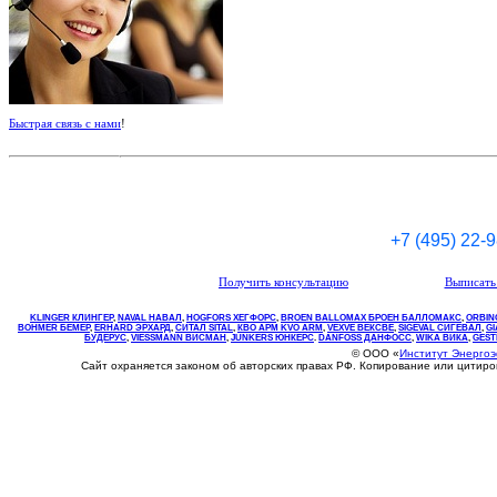
Быстрая связь с нами
!
+7 (495) 22-
Получить консультацию
Выписать 
KLINGER КЛИНГЕР
,
NAVAL НАВАЛ
,
НOGFORS ХЕГФОРС
,
BROEN BALLOMAX БРОЕН БАЛЛОМАКС
,
ORBIN
BOHMER БЕМЕР
,
ERHARD ЭРХАРД
,
СИТАЛ SITAL
,
КВО
АРМ
KVO
ARM
,
VEXVE ВЕКСВЕ
,
SIGEVAL СИГЕВАЛ
,
G
БУДЕРУС
,
VIESSMANN ВИСМАН
,
JUNKERS ЮНКЕРС
.
DANFOSS ДАНФОСС
,
WIKA ВИКА
,
GEST
© ООО «
Институт Энерго
Сайт охраняется законом об авторских правах РФ. Копирование или цитир