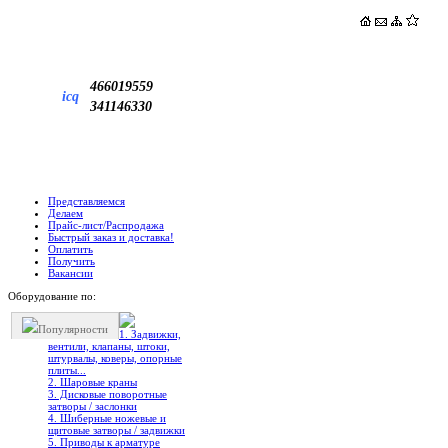
466019559
icq
341146330
Представляемся
Делаем
Прайс-лист/Распродажа
Быстрый заказ и доставка!
Оплатить
Получить
Вакансии
Оборудование по:
Популярности
1. Задвижки,
вентили, клапаны, штоки,
штурвалы, коверы, опорные
плиты...
2. Шаровые краны
3. Дисковые поворотные
затворы / заслонки
4. Шиберные ножевые и
щитовые затворы / задвижки
5. Приводы к арматуре