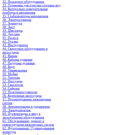
32. Пожарное оборудование
33. Установки для очистки сточных вод
34. Контрольно-измерительные
приборы и автоматика
35. Стабилизаторы напряжения
36. Электростанции
37. Арматура
38. Лист
39. Швеллеры
40. Двутавр
41. Полоса
42. Уголки
43. Инструменты
44. Сварочное оборудование и
аксессуары
45. Ванны
46. Кабины душевые
47. Поддоны душевые
48. Биде
49. Умывальники
50. Мойки
51. Унитазы
52. Писсуары
53. Смесители
54. Сифоны
55. Полотенцесушители
56. Крепежные аксессуары
57. Проектирование инженерных
систем
58. Автоматизация и управление
59. Электромонтаж
60. Пусконаладка и ввод в
эксплуатацию оборудования
61. Обслуживание, ремонт и
реконструкция инженерных систем
62. Футерованная / Гуммированная
арматура