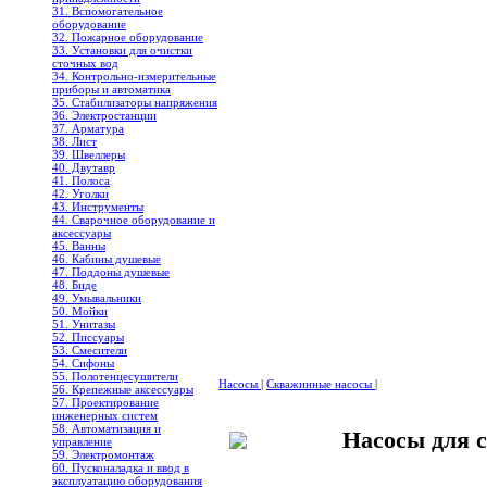
31. Вспомогательное
оборудование
32. Пожарное оборудование
33. Установки для очистки
сточных вод
34. Контрольно-измерительные
приборы и автоматика
35. Стабилизаторы напряжения
36. Электростанции
37. Арматура
38. Лист
39. Швеллеры
40. Двутавр
41. Полоса
42. Уголки
43. Инструменты
44. Сварочное оборудование и
аксессуары
45. Ванны
46. Кабины душевые
47. Поддоны душевые
48. Биде
49. Умывальники
50. Мойки
51. Унитазы
52. Писсуары
53. Смесители
54. Сифоны
55. Полотенцесушители
Насосы
|
Скважинные насосы
|
56. Крепежные аксессуары
57. Проектирование
инженерных систем
58. Автоматизация и
Насосы для 
управление
59. Электромонтаж
60. Пусконаладка и ввод в
эксплуатацию оборудования