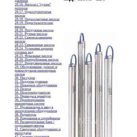
давления
28.16. Насосы с "сухим"
ротором
28.17. Одноступенчатые
насосы
28.18. Опрессовочные насосы
28.19. Перистальтические
насосы
28.20. Погружные насосы
28.21. Ручные насосы
28.22. Самовсасывающие
насосы
28.23. Скважинные насосы
28.24. Установки аэрации
сточных вод
28.25. Фекальные насосы
28.26. Центробежные насосы
28.27. Циркуляционные насосы
29. Обслуживание, ремонт и
реконструкция инженерных
систем
30. Писсуары
31. Поддоны душевые
32. Пожарное оборудование
33. Полоса
34. Полотенцесушители
35. Приводы к арматуре
36. Проектирование
инженерных систем
37. Пусконаладка и ввод в
эксплуатацию оборудования
38. Радиаторы
39. Разрешения и сертификаты
40. Расширительные баки /
гидроаккамуляторы
41. Сварочное оборудование и
аксессуары
42. Системы отопления