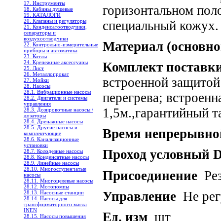
17. Инструменты
горизонтальном пол
18. Кабины душевые
19. КАТАЛОГИ
20. Клапаны и регуляторы
специальный кожух.
21. Конденсатоотводчики,
сепараторы и
воздухоотводчики
Материал (основно
22. Контрольно-измерительные
приборы и автоматика
23. Котлы
24. Крепежные аксессуары
Комплект поставк
25. Лист
26. Металлопрокат
встроенной защитой
27. Мойки
28. Насосы
28.1. Вибрационные насосы
перегрева; встроенн
28.2. Двигатели и системы
управления
1,5м.,гарантийный т
28.3. Дозировочные насосы /
дозаторы
28.4. Дренажные насосы
28.5. Другие насосы и
Время непрерывно
комплектующие
28.6. Канализационные
установки
Проход условный 
28.7. Колодезные насосы
28.8. Конденсатные насосы
28.9. Линейные насосы
28.10. Многоступенчатые
Присоединение
Рез
насосы
28.11. Многоцелевые насосы
28.12. Мотопомпы
Управление
Не рег
28.13. Насосные станции
28.14. Насосы для
трансформаторного масла
INEN
Ед. изм
шт
28.15. Насосы повышения