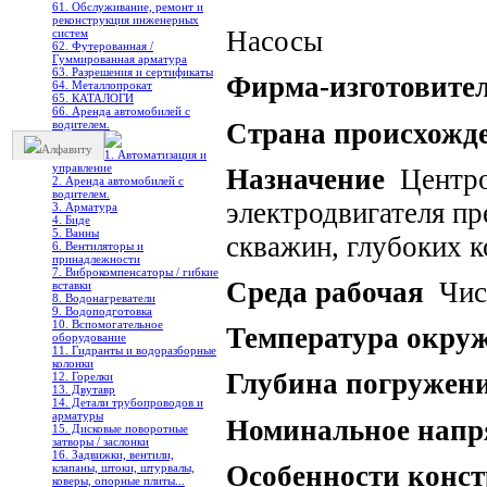
61. Обслуживание, ремонт и
реконструкция инженерных
Насосы
систем
62. Футерованная /
Гуммированная арматура
63. Разрешения и сертификаты
Фирма-изготовите
64. Металлопрокат
65. КАТАЛОГИ
66. Аренда автомобилей с
Страна происхожд
водителем.
Алфавиту
1. Автоматизация и
управление
Назначение
Центроб
2. Аренда автомобилей с
водителем.
электродвигателя пр
3. Арматура
4. Биде
5. Ванны
скважин, глубоких к
6. Вентиляторы и
принадлежности
7. Виброкомпенсаторы / гибкие
Среда рабочая
Чист
вставки
8. Водонагреватели
9. Водоподготовка
10. Вспомогательное
Температура окру
оборудование
11. Гидранты и водоразборные
колонки
Глубина погружен
12. Горелки
13. Двутавр
14. Детали трубопроводов и
арматуры
Номинальное напр
15. Дисковые поворотные
затворы / заслонки
16. Задвижки, вентили,
Особенности конс
клапаны, штоки, штурвалы,
коверы, опорные плиты...