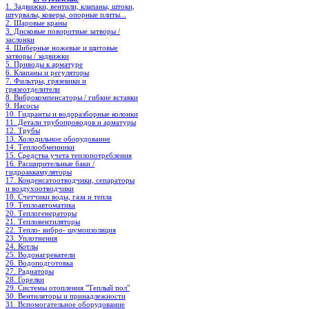
1. Задвижки, вентили, клапаны, штоки,
штурвалы, коверы, опорные плиты...
2. Шаровые краны
3. Дисковые поворотные затворы /
заслонки
4. Шиберные ножевые и щитовые
затворы / задвижки
5. Приводы к арматуре
6. Клапаны и регуляторы
7. Фильтры, грязевики и
грязеотделители
8. Виброкомпенсаторы / гибкие вставки
9. Насосы
10. Гидранты и водоразборные колонки
11. Детали трубопроводов и арматуры
12. Трубы
13. Холодильное oборудование
14. Теплообменники
15. Средства учета теплопотребления
16. Расширительные баки /
гидроаккамуляторы
17. Конденсатоотводчики, сепараторы
и воздухоотводчики
18. Счетчики воды, газа и тепла
19. Теплоавтоматика
20. Теплогенераторы
21. Тепловентиляторы
22. Тепло- вибро- шумоизоляция
23. Уплотнения
24. Котлы
25. Водонагреватели
26. Водоподготовка
27. Радиаторы
28. Горелки
29. Системы отопления "Теплый пол"
30. Вентиляторы и принадлежности
31. Вспомогательное оборудование