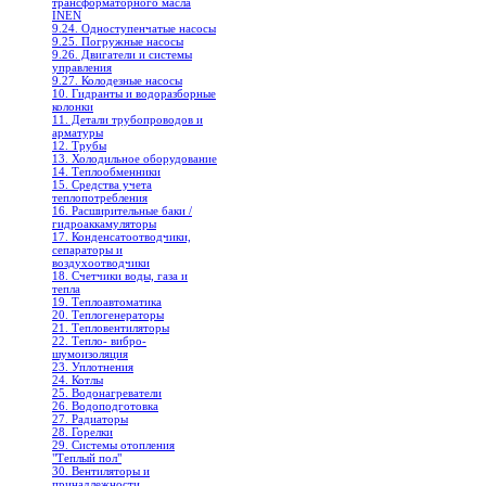
трансформаторного масла
INEN
9.24. Одноступенчатые насосы
9.25. Погружные насосы
9.26. Двигатели и системы
управления
9.27. Колодезные насосы
10. Гидранты и водоразборные
колонки
11. Детали трубопроводов и
арматуры
12. Трубы
13. Холодильное oборудование
14. Теплообменники
15. Средства учета
теплопотребления
16. Расширительные баки /
гидроаккамуляторы
17. Конденсатоотводчики,
сепараторы и
воздухоотводчики
18. Счетчики воды, газа и
тепла
19. Теплоавтоматика
20. Теплогенераторы
21. Тепловентиляторы
22. Тепло- вибро-
шумоизоляция
23. Уплотнения
24. Котлы
25. Водонагреватели
26. Водоподготовка
27. Радиаторы
28. Горелки
29. Системы отопления
"Теплый пол"
30. Вентиляторы и
принадлежности