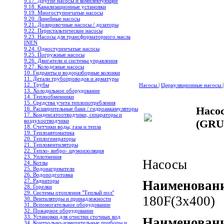
9.17. Другие насосы и комплектующие
9.18. Канализационные установки
9.19. Многоступенчатые насосы
9.20. Линейные насосы
9.21. Дозировочные насосы / дозаторы
9.22. Перистальтические насосы
9.23. Насосы для трансформаторного масла
INEN
9.24. Одноступенчатые насосы
9.25. Погружные насосы
9.26. Двигатели и системы управления
9.27. Колодезные насосы
10. Гидранты и водоразборные колонки
11. Детали трубопроводов и арматуры
12. Трубы
Насосы
|
Циркуляционные насосы
|
13. Холодильное oборудование
14. Теплообменники
15. Средства учета теплопотребления
Насо
16. Расширительные баки / гидроаккамуляторы
17. Конденсатоотводчики, сепараторы и
воздухоотводчики
(GRU
18. Счетчики воды, газа и тепла
19. Теплоавтоматика
20. Теплогенераторы
21. Тепловентиляторы
22. Тепло- вибро- шумоизоляция
23. Уплотнения
Насосы
24. Котлы
25. Водонагреватели
26. Водоподготовка
27. Радиаторы
Наименовани
28. Горелки
29. Системы отопления "Теплый пол"
180F(3х400)
30. Вентиляторы и принадлежности
31. Вспомогательное оборудование
32. Пожарное оборудование
33. Установки для очистки сточных вод
Наименован
34. Контрольно-измерительные приборы и