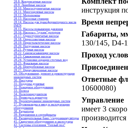
Комплект по
28.8. Конденсатные насосы
28.9. Линейные насосы
инструкция по
28.10. Многоступенчатые насосы
28.11. Многоцелевые насосы
28.12. Мотопомпы
28.13. Насосные станции
Время непре
28.14. Насосы для трансформаторного масла
INEN
28.15. Насосы повышения давления
Габариты, м
28.16. Насосы с "сухим" ротором
28.17. Одноступенчатые насосы
28.18. Опрессовочные насосы
130/145, D4-
28.19. Перистальтические насосы
28.20. Погружные насосы
28.21. Ручные насосы
Проход усло
28.22. Самовсасывающие насосы
28.23. Скважинные насосы
28.24. Установки аэрации сточных вод
28.25. Фекальные насосы
Присоединен
28.26. Центробежные насосы
28.27. Циркуляционные насосы
29. Обслуживание, ремонт и реконструкция
Ответные ф
инженерных систем
30. Писсуары
31. Поддоны душевые
10600080)
32. Пожарное оборудование
33. Полоса
34. Полотенцесушители
Управление
Д
35. Приводы к арматуре
36. Проектирование инженерных систем
37. Пусконаладка и ввод в эксплуатацию
имеет 3 скор
оборудования
38. Радиаторы
39. Разрешения и сертификаты
производится
40. Расширительные баки / гидроаккамуляторы
41. Сварочное оборудование и аксессуары
42. Системы отопления "Теплый пол"