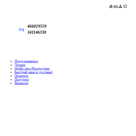
466019559
icq
341146330
Представляемся
Делаем
Прайс-лист/Распродажа
Быстрый заказ и доставка!
Оплатить
Получить
Вакансии