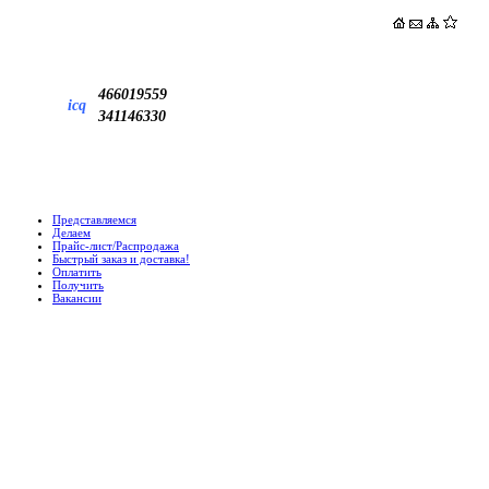
466019559
icq
341146330
Представляемся
Делаем
Прайс-лист/Распродажа
Быстрый заказ и доставка!
Оплатить
Получить
Вакансии