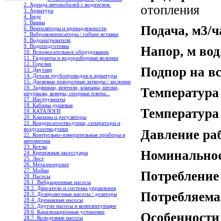
2. Аренда автомобилей с водителем.
отопления
3. Арматура
4. Биде
5. Ванны
Подача, м3/ч
6. Вентиляторы и принадлежности
7. Виброкомпенсаторы / гибкие вставки
8. Водонагреватели
9. Водоподготовка
Напор, м вод.
10. Вспомогательное оборудование
11. Гидранты и водоразборные колонки
12. Горелки
Подпор на в
13. Двутавр
14. Детали трубопроводов и арматуры
15. Дисковые поворотные затворы / заслонки
16. Задвижки, вентили, клапаны, штоки,
Температура
штурвалы, коверы, опорные плиты...
17. Инструменты
18. Кабины душевые
Температура
19. КАТАЛОГИ
20. Клапаны и регуляторы
21. Конденсатоотводчики, сепараторы и
воздухоотводчики
Давление ра
22. Контрольно-измерительные приборы и
автоматика
23. Котлы
Номинальное
24. Крепежные аксессуары
25. Лист
26. Металлопрокат
27. Мойки
Потребление 
28. Насосы
28.1. Вибрационные насосы
28.2. Двигатели и системы управления
Потребляема
28.3. Дозировочные насосы / дозаторы
28.4. Дренажные насосы
28.5. Другие насосы и комплектующие
28.6. Канализационные установки
Особенности
28.7. Колодезные насосы