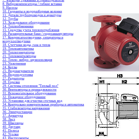
7. Фильтры, грязевики и грязеотделители
8. Виброкомпенсаторы / гибкие вставки
9. Насосы
10. Гидранты и водоразборные колонки
11. Детали трубопроводов и арматуры
12. Трубы
13. Холодильное oборудование
14. Теплообменники
15. Средства учета теплопотребления
16. Расширительные баки / гидроаккамуляторы
17. Конденсатоотводчики, сепараторы и
воздухоотводчики
18. Счетчики воды, газа и тепла
19. Теплоавтоматика
20. Теплогенераторы
21. Тепловентиляторы
22. Тепло- вибро- шумоизоляция
23. Уплотнения
24. Котлы
25. Водонагреватели
26. Водоподготовка
27. Радиаторы
28. Горелки
29. Системы отопления "Теплый пол"
30. Вентиляторы и принадлежности
31. Вспомогательное оборудование
32. Пожарное оборудование
33. Установки для очистки сточных вод
34. Контрольно-измерительные приборы и автоматика
35. Стабилизаторы напряжения
36. Электростанции
37. Арматура
38. Лист
39. Швеллеры
40. Двутавр
41. Полоса
42. Уголки
43. Инструменты