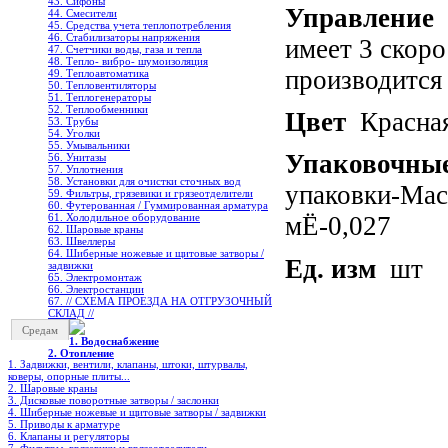
43. Сифоны
Управление
Д
44. Смесители
45. Средства учета теплопотребления
46. Стабилизаторы напряжения
имеет 3 скор
47. Счетчики воды, газа и тепла
48. Тепло- вибро- шумоизоляция
производится
49. Теплоавтоматика
50. Тепловентиляторы
51. Теплогенераторы
52. Теплообменники
Цвет
Красная
53. Трубы
54. Уголки
55. Умывальники
Упаковочны
56. Унитазы
57. Уплотнения
58. Установки для очистки сточных вод
упаковки-Мас
59. Фильтры, грязевики и грязеотделители
60. Футерованная / Гуммированная арматура
61. Холодильное oборудование
мЁ-0,027
62. Шаровые краны
63. Швеллеры
64. Шиберные ножевые и щитовые затворы /
Ед. изм
шт
задвижки
65. Электромонтаж
66. Электростанции
67. // СХЕМА ПРОЕЗДА НА ОТГРУЗОЧНЫЙ
СКЛАД //
Средам
1. Водоснабжение
2. Отопление
1. Задвижки, вентили, клапаны, штоки, штурвалы,
коверы, опорные плиты...
2. Шаровые краны
3. Дисковые поворотные затворы / заслонки
4. Шиберные ножевые и щитовые затворы / задвижки
5. Приводы к арматуре
6. Клапаны и регуляторы