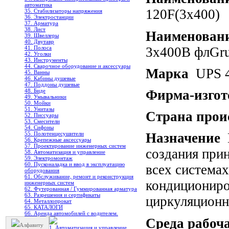
автоматика
120F(3х400)
35. Стабилизаторы напряжения
36. Электростанции
37. Арматура
38. Лист
Наименован
39. Швеллеры
40. Двутавр
3х400В флGru
41. Полоса
42. Уголки
43. Инструменты
44. Сварочное оборудование и аксессуары
Марка
UPS 4
45. Ванны
46. Кабины душевые
47. Поддоны душевые
Фирма-изгот
48. Биде
49. Умывальники
50. Мойки
51. Унитазы
Страна прои
52. Писсуары
53. Смесители
54. Сифоны
55. Полотенцесушители
Назначение
Н
56. Крепежные аксессуары
57. Проектирование инженерных систем
создания при
58. Автоматизация и управление
59. Электромонтаж
60. Пусконаладка и ввод в эксплуатацию
всех системах
оборудования
61. Обслуживание, ремонт и реконструкция
кондициониро
инженерных систем
62. Футерованная / Гуммированная арматура
63. Разрешения и сертификаты
циркуляционн
64. Металлопрокат
65. КАТАЛОГИ
66. Аренда автомобилей с водителем.
Среда рабоч
Алфавиту
1. Автоматизация и управление