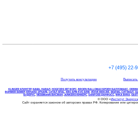
+7 (495) 22-
Получить консультацию
Выписать 
KLINGER КЛИНГЕР
,
NAVAL НАВАЛ
,
НOGFORS ХЕГФОРС
,
BROEN BALLOMAX БРОЕН БАЛЛОМАКС
,
ORBIN
BOHMER БЕМЕР
,
ERHARD ЭРХАРД
,
СИТАЛ SITAL
,
КВО
АРМ
KVO
ARM
,
VEXVE ВЕКСВЕ
,
SIGEVAL СИГЕВАЛ
,
G
БУДЕРУС
,
VIESSMANN ВИСМАН
,
JUNKERS ЮНКЕРС
.
DANFOSS ДАНФОСС
,
WIKA ВИКА
,
GEST
© ООО «
Институт Энерго
Сайт охраняется законом об авторских правах РФ. Копирование или цитир