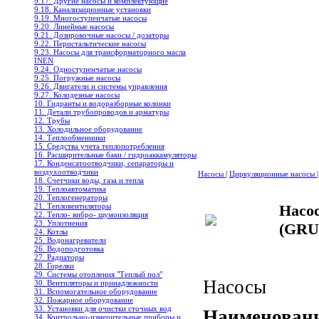
9.17. Другие насосы и комплектующие
9.18. Канализационные установки
9.19. Многоступенчатые насосы
9.20. Линейные насосы
9.21. Дозировочные насосы / дозаторы
9.22. Перистальтические насосы
9.23. Насосы для трансформаторного масла
INEN
9.24. Одноступенчатые насосы
9.25. Погружные насосы
9.26. Двигатели и системы управления
9.27. Колодезные насосы
10. Гидранты и водоразборные колонки
11. Детали трубопроводов и арматуры
12. Трубы
13. Холодильное oборудование
14. Теплообменники
15. Средства учета теплопотребления
16. Расширительные баки / гидроаккамуляторы
17. Конденсатоотводчики, сепараторы и
воздухоотводчики
Насосы
|
Циркуляционные насосы
|
18. Счетчики воды, газа и тепла
19. Теплоавтоматика
20. Теплогенераторы
21. Тепловентиляторы
Насо
22. Тепло- вибро- шумоизоляция
23. Уплотнения
(GRU
24. Котлы
25. Водонагреватели
26. Водоподготовка
27. Радиаторы
28. Горелки
29. Системы отопления "Теплый пол"
Насосы
30. Вентиляторы и принадлежности
31. Вспомогательное оборудование
32. Пожарное оборудование
33. Установки для очистки сточных вод
Наименовани
34. Контрольно-измерительные приборы и