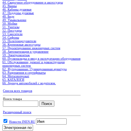
44. Сварочное оборудование и аксессуары
45. Ванны
46. Кабины душевые
47. Поддоны душевые
48. Биде
49. Умывальники
50. Мойки
51. Унитазы
52. Писсуары
53. Смесители
54. Сифоны
55. Полотенцесушители
56. Крепежные аксессуары
57. Проектирование инженерных систем
58. Автоматизация и управление
59. Электромонтаж
60. Пусконаладка и ввод в эксплуатацию оборудования
61. Обслуживание, ремонт и реконструкция
инженерных систем
62. Футерованная / Гуммированная арматура
63. Разрешения и сертификаты
64. Металлопрокат
65. КАТАЛОГИ
66. Аренда автомобилей с водителем.
Список всех товаров
Поиск товара
Расширенный поиск
Новости INEN.RU