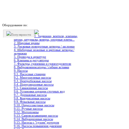
Оборудование по:
Популярности
1. Задвижки, вентили, клапаны,
штоки, штурвалы, коверы, опорные плиты...
2. Шаровые краны
3. Дисковые поворотные затворы / заслонки
4. Шиберные ножевые и щитовые затворы /
задвижки
5. Приводы к арматуре
6. Клапаны и регуляторы
7. Фильтры, грязевики и грязеотделители
8. Виброкомпенсаторы / гибкие вставки
9. Насосы
9.1. Насосные станции
9.2. Многоцелевые насосы
9.3. Центробежные насосы
9.4. Циркуляционные насосы
9.5. Скважинные насосы
9.6. Установки аэрации сточных вод
9.7. Дренажные насосы
9.8. Конденсатные насосы
9.9. Фекальные насосы
9.10. Опрессовочные насосы
9.11. Ручные насосы
9.12. Мотопомпы
9.13. Самовсасывающие насосы
9.14. Вибрационные насосы
9.15. Насосы с "сухим" ротором
9.16. Насосы повышения давления