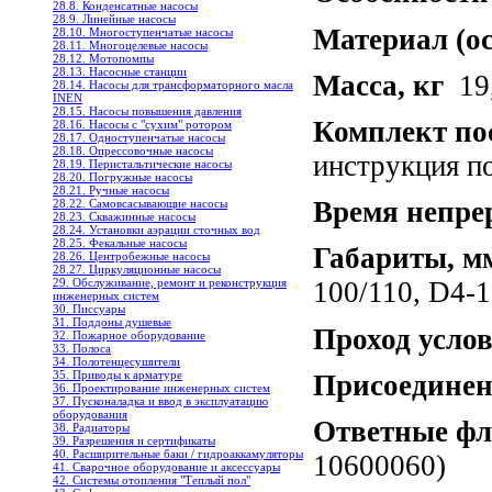
28.8. Конденсатные насосы
28.9. Линейные насосы
Материал (о
28.10. Многоступенчатые насосы
28.11. Многоцелевые насосы
28.12. Мотопомпы
28.13. Насосные станции
Масса, кг
19
28.14. Насосы для трансформаторного масла
INEN
28.15. Насосы повышения давления
Комплект по
28.16. Насосы с "сухим" ротором
28.17. Одноступенчатые насосы
28.18. Опрессовочные насосы
инструкция по
28.19. Перистальтические насосы
28.20. Погружные насосы
28.21. Ручные насосы
Время непре
28.22. Самовсасывающие насосы
28.23. Скважинные насосы
28.24. Установки аэрации сточных вод
28.25. Фекальные насосы
Габариты, м
28.26. Центробежные насосы
28.27. Циркуляционные насосы
29. Обслуживание, ремонт и реконструкция
100/110, D4-
инженерных систем
30. Писсуары
31. Поддоны душевые
Проход усло
32. Пожарное оборудование
33. Полоса
34. Полотенцесушители
35. Приводы к арматуре
Присоединен
36. Проектирование инженерных систем
37. Пусконаладка и ввод в эксплуатацию
оборудования
Ответные ф
38. Радиаторы
39. Разрешения и сертификаты
40. Расширительные баки / гидроаккамуляторы
10600060)
41. Сварочное оборудование и аксессуары
42. Системы отопления "Теплый пол"