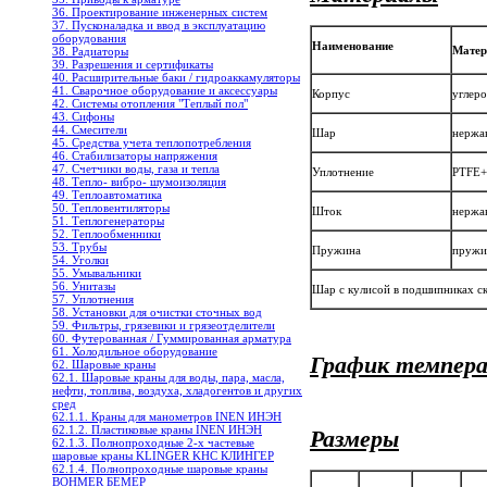
36. Проектирование инженерных систем
37. Пусконаладка и ввод в эксплуатацию
оборудования
Наименование
Мате
38. Радиаторы
39. Разрешения и сертификаты
40. Расширительные баки / гидроаккамуляторы
41. Сварочное оборудование и аксессуары
Корпус
углеро
42. Системы отопления "Теплый пол"
43. Сифоны
44. Смесители
Шар
нержа
45. Средства учета теплопотребления
46. Стабилизаторы напряжения
47. Счетчики воды, газа и тепла
Уплотнение
PTFE
48. Тепло- вибро- шумоизоляция
49. Теплоавтоматика
50. Тепловентиляторы
Шток
нержа
51. Теплогенераторы
52. Теплообменники
53. Трубы
Пружина
пружи
54. Уголки
55. Умывальники
56. Унитазы
Шар с кулисой в подшипниках с
57. Уплотнения
58. Установки для очистки сточных вод
59. Фильтры, грязевики и грязеотделители
60. Футерованная / Гуммированная арматура
61. Холодильное oборудование
График темпера
62. Шаровые краны
62.1. Шаровые краны для воды, пара, масла,
нефти, топлива, воздуха, хладогентов и других
сред
62.1.1. Краны для манометров INEN ИНЭН
62.1.2. Пластиковые краны INEN ИНЭН
Размеры
62.1.3. Полнопроходные 2-х частевые
шаровые краны KLINGER KHC КЛИНГЕР
62.1.4. Полнопроходные шаровые краны
BOHMER БЕМЕР