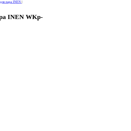
для пара INEN
|
ара INEN WKp-