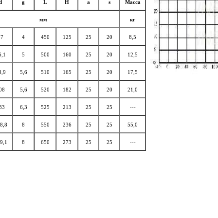
d
g
L
Н
а
s
Масса
мм
кг
57
4
450
125
25
20
8,5
6,1
5
500
160
25
20
12,5
8,9
5,6
510
165
25
20
17,5
08
5,6
520
182
25
20
21,0
33
6,3
525
213
25
25
---
8,8
8
550
236
25
25
55,0
9,1
8
650
273
25
25
---