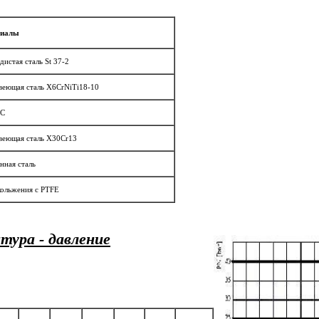
риалы
дистая сталь St 37-2
веющая сталь X6CrNiTi18-10
+C
веющая сталь X30Cr13
нная сталь
кольжения с PTFE
тура - давление