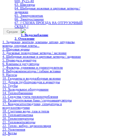
600, Ру25-40
63. Швеллеры
64. Шиберные ножевые и щитовые затворы /
задвижки
65. Электромонтаж
66. Электростанции
67. // СХЕМА ПРОЕЗДА НА ОТГРУЗОЧНЫЙ
СКЛАД //
Средам
1. Водоснабжение
2. Отопление
1. Задвижки, вентили, клапаны, штоки, штурвалы,
коверы, опорные плиты...
2. Шаровые краны
3. Дисковые поворотные затворы / заслонки
4. Шиберные ножевые и щитовые затворы / задвижки
5. Приводы к арматуре
6. Клапаны и регуляторы
7. Фильтры, грязевики и грязеотделители
8. Виброкомпенсаторы / гибкие вставки
9. Насосы
10. Гидранты и водоразборные колонки
11. Детали трубопроводов и арматуры
12. Трубы
13. Холодильное oборудование
14. Теплообменники
15. Средства учета теплопотребления
16. Расширительные баки / гидроаккамуляторы
17. Конденсатоотводчики, сепараторы и
воздухоотводчики
18. Счетчики воды, газа и тепла
19. Теплоавтоматика
20. Теплогенераторы
21. Тепловентиляторы
22. Тепло- вибро- шумоизоляция
23. Уплотнения
24. Котлы