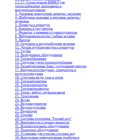
2.1.27. Серии кранов БИВАЛ для
теплоснабжения, вентиляции и
кондиционирования
3. Дисковые поворотные затворы / заслонки
4. Шиберные ножевые и щитовые затворы /
задвижки
5. Приводы к арматуре
6. Клапаны и регуляторы
7. Фильтры, грязевики и грязеотделители
8. Виброкомпенсаторы / гибкие вставки
9. Насосы
10. Гидранты и водоразборные колонки
11. Детали трубопроводов и арматуры
12. Трубы
13. Холодильное oборудование
14. Теплообменники
15. Средства учета теплопотребления
16. Расширительные баки / гидроаккамуляторы
17. Конденсатоотводчики, сепараторы и
воздухоотводчики
18. Счетчики воды, газа и тепла
19. Теплоавтоматика
20. Теплогенераторы
21. Тепловентиляторы
22. Тепло- вибро- шумоизоляция
23. Уплотнения
24. Котлы
25. Водонагреватели
26. Водоподготовка
27. Радиаторы
28. Горелки
29. Системы отопления "Теплый пол"
30. Вентиляторы и принадлежности
31. Вспомогательное оборудование
32. Пожарное оборудование
33. Установки для очистки сточных вод
34. Контрольно-измерительные приборы и