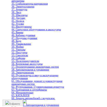
автоматика
35. Стабилизаторы напряжения
36. Электростанции
37. Арматура
38. Лист
39. Швеллеры
40. Двутавр
41. Полоса
42. Уголки
43. Инструменты
44. Сварочное оборудование и аксессуары
45. Ванны
46. Кабины душевые
47. Поддоны душевые
48. Биде
49. Умывальники
50. Мойки
51. Унитазы
52. Писсуары
53. Смесители
54. Сифоны
55. Полотенцесушители
56. Крепежные аксессуары
57. Проектирование инженерных систем
58. Автоматизация и управление
59. Электромонтаж
60. Пусконаладка и ввод в эксплуатацию
оборудования
61. Обслуживание, ремонт и реконструкция
инженерных систем
62. Футерованная / Гуммированная арматура
63. Разрешения и сертификаты
64. Металлопрокат
65. КАТАЛОГИ
66. Аренда автомобилей с водителем.
Алфавиту
1. Автоматизация и управление