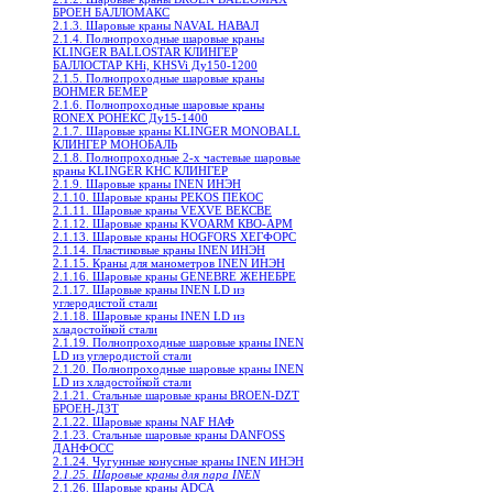
БРОЕН БАЛЛОМАКС
2.1.3. Шаровые краны NAVAL НАВАЛ
2.1.4. Полнопроходные шаровые краны
KLINGER BALLOSTAR КЛИНГЕР
БАЛЛОСТАР KHi, KHSVi Ду150-1200
2.1.5. Полнопроходные шаровые краны
BOHMER БЕМЕР
2.1.6. Полнопроходные шаровые краны
RONEX РОНЕКС Ду15-1400
2.1.7. Шаровые краны KLINGER MONOBALL
КЛИНГЕР МОНОБАЛЬ
2.1.8. Полнопроходные 2-х частевые шаровые
краны KLINGER KHC КЛИНГЕР
2.1.9. Шаровые краны INEN ИНЭН
2.1.10. Шаровые краны PEKOS ПЕКОС
2.1.11. Шаровые краны VEXVE ВЕКСВЕ
2.1.12. Шаровые краны KVOARM КВО-АРМ
2.1.13. Шаровые краны HOGFORS ХЕГФОРС
2.1.14. Пластиковые краны INEN ИНЭН
2.1.15. Краны для манометров INEN ИНЭН
2.1.16. Шаровые краны GENEBRE ЖЕНЕБРЕ
2.1.17. Шаровые краны INEN LD из
углеродистой стали
2.1.18. Шаровые краны INEN LD из
хладостойкой стали
2.1.19. Полнопроходные шаровые краны INEN
LD из углеродистой стали
2.1.20. Полнопроходные шаровые краны INEN
LD из хладостойкой стали
2.1.21. Стальные шаровые краны BROEN-DZT
БРОЕН-ДЗТ
2.1.22. Шаровые краны NAF НАФ
2.1.23. Стальные шаровые краны DANFOSS
ДАНФОСС
2.1.24. Чугунные конусные краны INEN ИНЭН
2.1.25. Шаровые краны для пара INEN
2.1.26. Шаровые краны ADCA