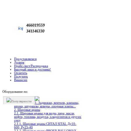
466019559
icq
341146330
Представляемся
Делаем
Прайс-лист/Распродажа
Быстрый заказ и доставка!
Оплатить
Получить
Вакансии
Оборудование по:
Популярности
1. Задвижки, вентили, клапаны,
штоки, штурвалы, коверы, опорные плиты...
2. Шаровые краны
2.1. Шаровые краны для воды, пара, масла,
нефти, топлива, воздуха, хладогентов и других
сред
2.1.1. Шаровые краны СИТАЛ SITAL Ду10-
600, Ру25-40
2.1.2. Шаровые краны BROEN BALLOMAX