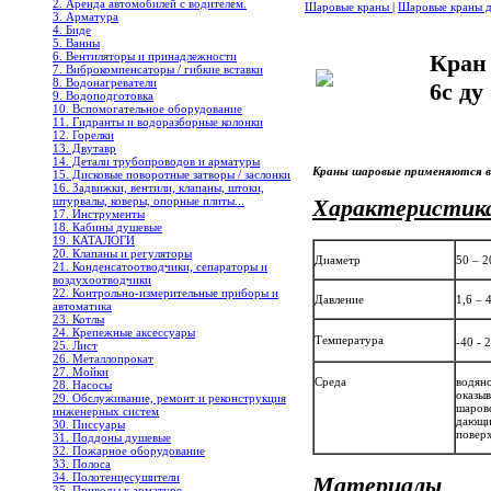
2. Аренда автомобилей с водителем.
Шаровые краны
|
Шаровые краны дл
3. Арматура
4. Биде
5. Ванны
6. Вентиляторы и принадлежности
Кран
7. Виброкомпенсаторы / гибкие вставки
8. Водонагреватели
6с ду
9. Водоподготовка
10. Вспомогательное оборудование
11. Гидранты и водоразборные колонки
12. Горелки
13. Двутавр
14. Детали трубопроводов и арматуры
Краны шаровые применяются в 
15. Дисковые поворотные затворы / заслонки
16. Задвижки, вентили, клапаны, штоки,
штурвалы, коверы, опорные плиты...
Характеристик
17. Инструменты
18. Кабины душевые
19. КАТАЛОГИ
20. Клапаны и регуляторы
Диаметр
50 – 
21. Конденсатоотводчики, сепараторы и
воздухоотводчики
22. Контрольно-измерительные приборы и
Давление
1,6 – 
автоматика
23. Котлы
24. Крепежные аксессуары
Температура
-40 - 
25. Лист
26. Металлопрокат
27. Мойки
Среда
водяно
28. Насосы
оказыв
29. Обслуживание, ремонт и реконструкция
шарово
инженерных систем
дающи
30. Писсуары
поверх
31. Поддоны душевые
32. Пожарное оборудование
33. Полоса
34. Полотенцесушители
Материалы
35. Приводы к арматуре