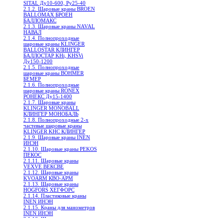
SITAL Ду10-600, Ру25-40
2.1.2. Шаровые краны BROEN
BALLOMAX БРОЕН
БАЛЛОМАКС
2.1.3. Шаровые краны NAVAL
НАВАЛ
2.1.4. Полнопроходные
шаровые краны KLINGER
BALLOSTAR КЛИНГЕР
БАЛЛОСТАР KHi, KHSVi
Ду150-1200
2.1.5. Полнопроходные
шаровые краны BOHMER
БЕМЕР
2.1.6. Полнопроходные
шаровые краны RONEX
РОНЕКС Ду15-1400
2.1.7. Шаровые краны
KLINGER MONOBALL
КЛИНГЕР МОНОБАЛЬ
2.1.8. Полнопроходные 2-х
частевые шаровые краны
KLINGER KHC КЛИНГЕР
2.1.9. Шаровые краны INEN
ИНЭН
2.1.10. Шаровые краны PEKOS
ПЕКОС
2.1.11. Шаровые краны
VEXVE ВЕКСВЕ
2.1.12. Шаровые краны
KVOARM КВО-АРМ
2.1.13. Шаровые краны
HOGFORS ХЕГФОРС
2.1.14. Пластиковые краны
INEN ИНЭН
2.1.15. Краны для манометров
INEN ИНЭН