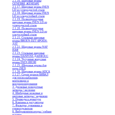
2.1.16. Шаровые краны
GENEBRE ЖЕНЕБРЕ
2.1.17. Шаровые краны INEN
LD из углеродистой стали
2.1.18. Шаровые краны INEN
LD из хладостойкой стали
2.1.19. Полнопроходные
шаровые краны INEN LD из
углеродистой стали
2.1.20. Полнопроходные
шаровые краны INEN LD из
хладостойкой стали
2.1.21. Стальные шаровые
краны BROEN-DZT БРОЕН-
ДЗТ
2.1.22. Шаровые краны NAF
НАФ
2.1.23. Стальные шаровые
краны DANFOSS ДАНФОСС
2.1.24. Чугунные конусные
краны INEN ИНЭН
2.1.25. Шаровые краны для
пара INEN
2.1.26. Шаровые краны ADCA
2.1.27. Серии кранов БИВАЛ
для теплоснабжения,
вентиляции и
кондиционирования
3. Дисковые поворотные
затворы / заслонки
4. Шиберные ножевые и
щитовые затворы / задвижки
5. Приводы к арматуре
6. Клапаны и регуляторы
7. Фильтры, грязевики и
грязеотделители
8. Виброкомпенсаторы / гибкие
вставки