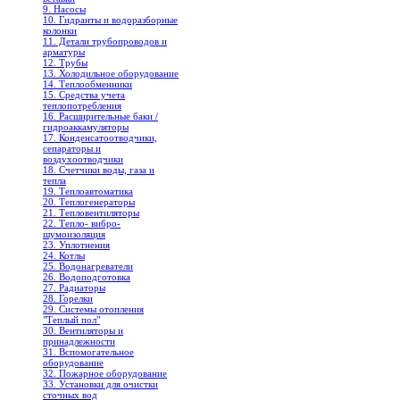
9. Насосы
10. Гидранты и водоразборные
колонки
11. Детали трубопроводов и
арматуры
12. Трубы
13. Холодильное oборудование
14. Теплообменники
15. Средства учета
теплопотребления
16. Расширительные баки /
гидроаккамуляторы
17. Конденсатоотводчики,
сепараторы и
воздухоотводчики
18. Счетчики воды, газа и
тепла
19. Теплоавтоматика
20. Теплогенераторы
21. Тепловентиляторы
22. Тепло- вибро-
шумоизоляция
23. Уплотнения
24. Котлы
25. Водонагреватели
26. Водоподготовка
27. Радиаторы
28. Горелки
29. Системы отопления
"Теплый пол"
30. Вентиляторы и
принадлежности
31. Вспомогательное
оборудование
32. Пожарное оборудование
33. Установки для очистки
сточных вод