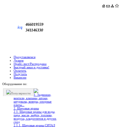
466019559
icq
341146330
Представляемся
Делаем
Прайс-лист/Распродажа
Быстрый заказ и доставка!
Оплатить
Получить
Вакансии
Оборудование по:
Популярности
1. Задвижки,
вентили, клапаны, штоки,
штурвалы, коверы, опорные
плиты...
2. Шаровые краны
2.1. Шаровые краны для воды,
пара, масла, нефти, топлива,
воздуха, хладогентов и других
сред
2.1.1. Шаровые краны СИТАЛ