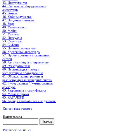
43. Инструменты
44. Сварочное оборудование и
аксессуары
45. Ванны
46. Кабины душевые
47. Поддоны душевые
48. Биде
49. Умывальники
50. Мойки
51. Унитазы
52. Писсуары
53. Смесители
54. Сифоны
55. Полотенцесушители
56. Крепежные аксессуары
57. Проектирование инженерных
систем
58. Автоматизация и управление
59. Электромонтаж
60. Пусконаладка и ввод в
эксплуатацию оборудования
61. Обслуживание, ремонт и
реконструкция инженерных систем
62. Футерованная / Гуммированная
арматура
63. Разрешения и сертификаты
64. Металлопрокат
65. КАТАЛОГИ
66. Аренда автомобилей с водителем.
Список всех товаров
Поиск товара
Расширенный поиск