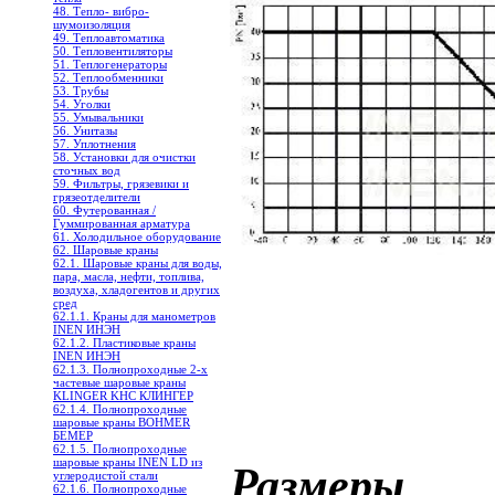
48. Тепло- вибро-
шумоизоляция
49. Теплоавтоматика
50. Тепловентиляторы
51. Теплогенераторы
52. Теплообменники
53. Трубы
54. Уголки
55. Умывальники
56. Унитазы
57. Уплотнения
58. Установки для очистки
сточных вод
59. Фильтры, грязевики и
грязеотделители
60. Футерованная /
Гуммированная арматура
61. Холодильное oборудование
62. Шаровые краны
62.1. Шаровые краны для воды,
пара, масла, нефти, топлива,
воздуха, хладогентов и других
сред
62.1.1. Краны для манометров
INEN ИНЭН
62.1.2. Пластиковые краны
INEN ИНЭН
62.1.3. Полнопроходные 2-х
частевые шаровые краны
KLINGER KHC КЛИНГЕР
62.1.4. Полнопроходные
шаровые краны BOHMER
БЕМЕР
62.1.5. Полнопроходные
шаровые краны INEN LD из
Размеры
углеродистой стали
62.1.6. Полнопроходные