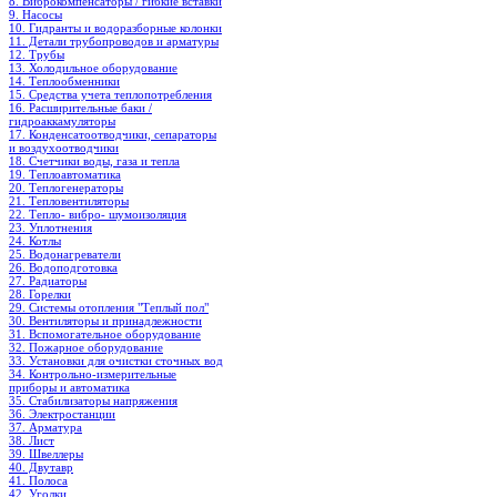
8. Виброкомпенсаторы / гибкие вставки
9. Насосы
10. Гидранты и водоразборные колонки
11. Детали трубопроводов и арматуры
12. Трубы
13. Холодильное oборудование
14. Теплообменники
15. Средства учета теплопотребления
16. Расширительные баки /
гидроаккамуляторы
17. Конденсатоотводчики, сепараторы
и воздухоотводчики
18. Счетчики воды, газа и тепла
19. Теплоавтоматика
20. Теплогенераторы
21. Тепловентиляторы
22. Тепло- вибро- шумоизоляция
23. Уплотнения
24. Котлы
25. Водонагреватели
26. Водоподготовка
27. Радиаторы
28. Горелки
29. Системы отопления "Теплый пол"
30. Вентиляторы и принадлежности
31. Вспомогательное оборудование
32. Пожарное оборудование
33. Установки для очистки сточных вод
34. Контрольно-измерительные
приборы и автоматика
35. Стабилизаторы напряжения
36. Электростанции
37. Арматура
38. Лист
39. Швеллеры
40. Двутавр
41. Полоса
42. Уголки