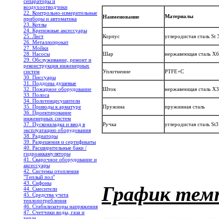
сепараторы и
воздухоотводчики
22. Контрольно-измерительные
Материалы
Наименование
приборы и автоматика
23. Котлы
24. Крепежные аксессуары
Корпус
углеродистая сталь St 
25. Лист
26. Металлопрокат
27. Мойки
Шар
нержавеющая сталь X6
28. Насосы
29. Обслуживание, ремонт и
реконструкция инженерных
Уплотнение
PTFE+C
систем
30. Писсуары
31. Поддоны душевые
Шток
нержавеющая сталь X
32. Пожарное оборудование
33. Полоса
34. Полотенцесушители
Пружина
пружинная сталь
35. Приводы к арматуре
36. Проектирование
инженерных систем
Ручка
углеродистая сталь St3
37. Пусконаладка и ввод в
эксплуатацию оборудования
38. Радиаторы
39. Разрешения и сертификаты
40. Расширительные баки /
гидроаккамуляторы
41. Сварочное оборудование и
аксессуары
42. Системы отопления
"Теплый пол"
43. Сифоны
График темп
44. Смесители
45. Средства учета
теплопотребления
46. Стабилизаторы напряжения
47. Счетчики воды, газа и
тепла