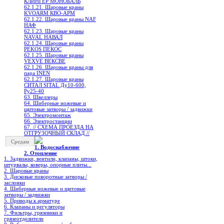
КЛИНГЕР МОНОБАЛЬ
62.1.21. Шаровые краны
KVOARM КВО-АРМ
62.1.22. Шаровые краны NAF
НАФ
62.1.23. Шаровые краны
NAVAL НАВАЛ
62.1.24. Шаровые краны
PEKOS ПЕКОС
62.1.25. Шаровые краны
VEXVE ВЕКСВЕ
62.1.26. Шаровые краны для
пара INEN
62.1.27. Шаровые краны
СИТАЛ SITAL Ду10-600,
Ру25-40
63. Швеллеры
64. Шиберные ножевые и
щитовые затворы / задвижки
65. Электромонтаж
66. Электростанции
67. // СХЕМА ПРОЕЗДА НА
ОТГРУЗОЧНЫЙ СКЛАД //
Средам
1. Водоснабжение
2. Отопление
1. Задвижки, вентили, клапаны, штоки,
штурвалы, коверы, опорные плиты...
2. Шаровые краны
3. Дисковые поворотные затворы /
заслонки
4. Шиберные ножевые и щитовые
затворы / задвижки
5. Приводы к арматуре
6. Клапаны и регуляторы
7. Фильтры, грязевики и
грязеотделители