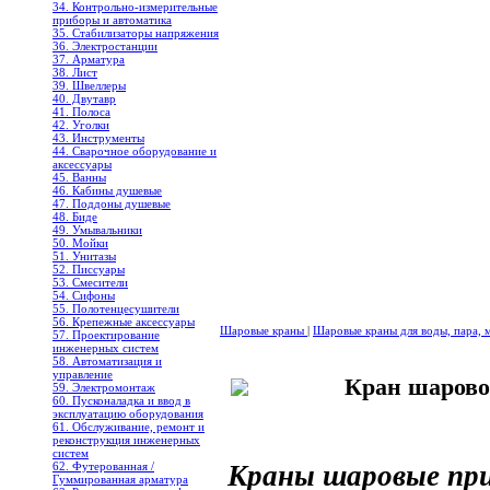
34. Контрольно-измерительные
приборы и автоматика
35. Стабилизаторы напряжения
36. Электростанции
37. Арматура
38. Лист
39. Швеллеры
40. Двутавр
41. Полоса
42. Уголки
43. Инструменты
44. Сварочное оборудование и
аксессуары
45. Ванны
46. Кабины душевые
47. Поддоны душевые
48. Биде
49. Умывальники
50. Мойки
51. Унитазы
52. Писсуары
53. Смесители
54. Сифоны
55. Полотенцесушители
56. Крепежные аксессуары
Шаровые краны
|
Шаровые краны для воды, пара, м
57. Проектирование
инженерных систем
58. Автоматизация и
управление
Кран шарово
59. Электромонтаж
60. Пусконаладка и ввод в
эксплуатацию оборудования
61. Обслуживание, ремонт и
реконструкция инженерных
систем
62. Футерованная /
Краны шаровые при
Гуммированная арматура