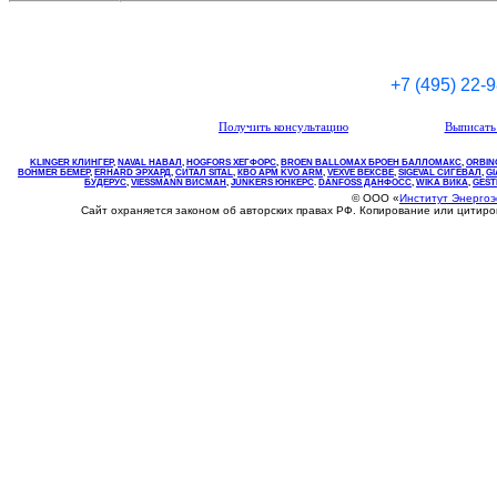
+7 (495) 22-
Получить консультацию
Выписать 
KLINGER КЛИНГЕР
,
NAVAL НАВАЛ
,
НOGFORS ХЕГФОРС
,
BROEN BALLOMAX БРОЕН БАЛЛОМАКС
,
ORBIN
BOHMER БЕМЕР
,
ERHARD ЭРХАРД
,
СИТАЛ SITAL
,
КВО
АРМ
KVO
ARM
,
VEXVE ВЕКСВЕ
,
SIGEVAL СИГЕВАЛ
,
G
БУДЕРУС
,
VIESSMANN ВИСМАН
,
JUNKERS ЮНКЕРС
.
DANFOSS ДАНФОСС
,
WIKA ВИКА
,
GEST
© ООО «
Институт Энерго
Сайт охраняется законом об авторских правах РФ. Копирование или цитир