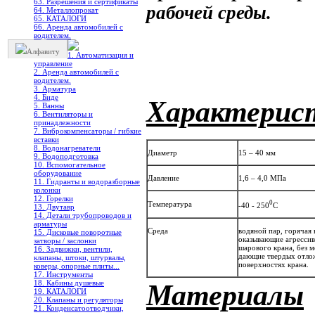
63. Разрешения и сертификаты
рабочей среды.
64. Металлопрокат
65. КАТАЛОГИ
66. Аренда автомобилей с
водителем.
Алфавиту
1. Автоматизация и
управление
2. Аренда автомобилей с
водителем.
3. Арматура
4. Биде
Характерис
5. Ванны
6. Вентиляторы и
принадлежности
7. Виброкомпенсаторы / гибкие
вставки
8. Водонагреватели
Диаметр
15 – 40 мм
9. Водоподготовка
10. Вспомогательное
оборудование
Давление
1,6 – 4,0 МПа
11. Гидранты и водоразборные
колонки
12. Горелки
0
Температура
-40 - 250
С
13. Двутавр
14. Детали трубопроводов и
арматуры
Среда
водяной пар, горячая 
15. Дисковые поворотные
оказывающие агрессив
затворы / заслонки
шарового крана, без 
16. Задвижки, вентили,
дающие твердых отло
клапаны, штоки, штурвалы,
поверхностях крана.
коверы, опорные плиты...
17. Инструменты
Материалы
18. Кабины душевые
19. КАТАЛОГИ
20. Клапаны и регуляторы
21. Конденсатоотводчики,