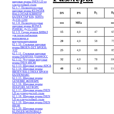
шаровые краны INEN LD из
хладостойкой стали
62.1.7. Полнопроходные
шаровые краны KLINGER
D
D
DN
PN
BALLOSTAR КЛИНГЕР
1
БАЛЛОСТАР KHi, KHSVi
Ду150-1200
мм
МПа
м
62.1.8. Полнопроходные
шаровые краны RONEX
РОНЕКС Ду15-1400
15
4,0
47
6
62.1.9. Серии кранов БИВАЛ
для теплоснабжения,
вентиляции и
20
4,0
58
7
кондиционирования
62.1.10. Стальные шаровые
краны BROEN-DZT БРОЕН-
25
4,0
68
8
ДЗТ
62.1.11. Стальные шаровые
краны DANFOSS ДАНФОСС
32
4,0
78
10
62.1.12. Чугунные конусные
краны INEN ИНЭН
62.1.13. Шаровые краны ADCA
40
4,0
88
11
62.1.14. Шаровые краны
BROEN BALLOMAX БРОЕН
БАЛЛОМАКС
62.1.15. Шаровые краны
GENEBRE ЖЕНЕБРЕ
62.1.16. Шаровые краны
HOGFORS ХЕГФОРС
62.1.17. Шаровые краны INEN
LD из углеродистой стали
62.1.18. Шаровые краны INEN
LD из хладостойкой стали
62.1.19. Шаровые краны INEN
ИНЭН
62.1.20. Шаровые краны
KLINGER MONOBALL