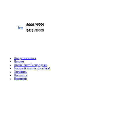
466019559
icq
341146330
Представляемся
Делаем
Прайс-лист/Распродажа
Быстрый заказ и доставка!
Оплатить
Получить
Вакансии