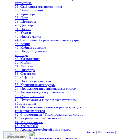
автоматика
35. Стабилизаторы напряжения
36. Электростанции
37. Арматура
38. Лист
39. Швеллеры
40. Двутавр
41. Полоса
42. Уголки
43. Инструменты
44. Сварочное оборудование и аксессуары
45. Ванны
46. Кабины душевые
47. Поддоны душевые
48. Биде
49. Умывальники
50. Мойки
51. Унитазы
52. Писсуары
53. Смесители
54. Сифоны
55. Полотенцесушители
56. Крепежные аксессуары
57. Проектирование инженерных систем
58. Автоматизация и управление
59. Электромонтаж
60. Пусконаладка и ввод в эксплуатацию
оборудования
61. Обслуживание, ремонт и реконструкция
инженерных систем
62. Футерованная / Гуммированная арматура
63. Разрешения и сертификаты
64. Металлопрокат
65. КАТАЛОГИ
66. Аренда автомобилей с водителем.
Котлы
|
Напольные
|
Алфавиту
1. Автоматизация и управление