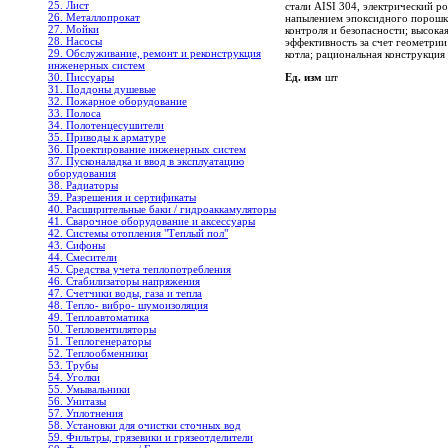
25. Лист
стали AISI 304, электрический р
26. Металлопрокат
напылением эпоксидного порошк
27. Мойки
контроля и безопасности; высока
28. Насосы
эффективность за счет геометри
29. Обслуживание, ремонт и реконструкция
котла; рациональная конструкция
инженерных систем
Ед. изм
шт
30. Писсуары
31. Поддоны душевые
32. Пожарное оборудование
33. Полоса
34. Полотенцесушители
35. Приводы к арматуре
36. Проектирование инженерных систем
37. Пусконаладка и ввод в эксплуатацию
оборудования
38. Радиаторы
39. Разрешения и сертификаты
40. Расширительные баки / гидроаккамуляторы
41. Сварочное оборудование и аксессуары
42. Системы отопления "Теплый пол"
43. Сифоны
44. Смесители
45. Средства учета теплопотребления
46. Стабилизаторы напряжения
47. Счетчики воды, газа и тепла
48. Тепло- вибро- шумоизоляция
49. Теплоавтоматика
50. Тепловентиляторы
51. Теплогенераторы
52. Теплообменники
53. Трубы
54. Уголки
55. Умывальники
56. Унитазы
57. Уплотнения
58. Установки для очистки сточных вод
59. Фильтры, грязевики и грязеотделители