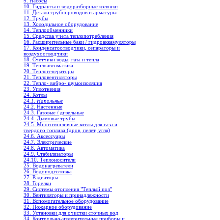
9. Насосы
10. Гидранты и водоразборные колонки
11. Детали трубопроводов и арматуры
12. Трубы
13. Холодильное oборудование
14. Теплообменники
15. Средства учета теплопотребления
16. Расширительные баки / гидроаккамуляторы
17. Конденсатоотводчики, сепараторы и
воздухоотводчики
18. Счетчики воды, газа и тепла
19. Теплоавтоматика
20. Теплогенераторы
21. Тепловентиляторы
22. Тепло- вибро- шумоизоляция
23. Уплотнения
24. Котлы
24.1. Напольные
24.2. Настенные
24.3. Газовые / дизельные
24.4. Дымовые трубы
24.5. Многотопливные котлы для газа и
твердого топлива (дров, пелет, угля)
24.6. Аксессуары
24.7. Электрические
24.8. Автоматика
24.9. Стабилизаторы
24.10. Теплоносители
25. Водонагреватели
26. Водоподготовка
27. Радиаторы
28. Горелки
29. Системы отопления "Теплый пол"
30. Вентиляторы и принадлежности
31. Вспомогательное оборудование
32. Пожарное оборудование
33. Установки для очистки сточных вод
34. Контрольно-измерительные приборы и