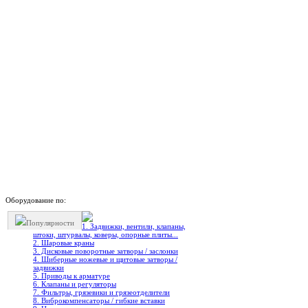
Оборудование по:
Популярности
1. Задвижки, вентили, клапаны,
штоки, штурвалы, коверы, опорные плиты...
2. Шаровые краны
3. Дисковые поворотные затворы / заслонки
4. Шиберные ножевые и щитовые затворы /
задвижки
5. Приводы к арматуре
6. Клапаны и регуляторы
7. Фильтры, грязевики и грязеотделители
8. Виброкомпенсаторы / гибкие вставки