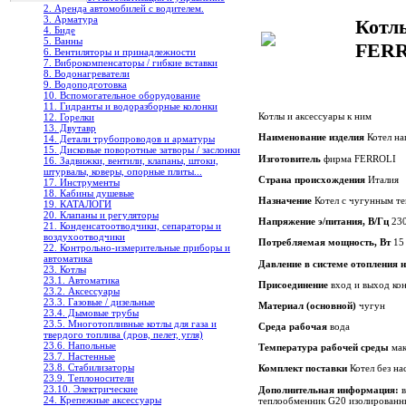
2. Аренда автомобилей с водителем.
3. Арматура
Котл
4. Биде
5. Ванны
FERR
6. Вентиляторы и принадлежности
7. Виброкомпенсаторы / гибкие вставки
8. Водонагреватели
9. Водоподготовка
10. Вспомогательное оборудование
11. Гидранты и водоразборные колонки
Котлы и аксессуары к ним
12. Горелки
13. Двутавр
Наименование изделия
Котел на
14. Детали трубопроводов и арматуры
15. Дисковые поворотные затворы / заслонки
Изготовитель
фирма FERROLI
16. Задвижки, вентили, клапаны, штоки,
штурвалы, коверы, опорные плиты...
Страна происхождения
Италия
17. Инструменты
18. Кабины душевые
Назначение
Котел с чугунным те
19. КАТАЛОГИ
20. Клапаны и регуляторы
Напряжение э/питания, В/Гц
230
21. Конденсатоотводчики, сепараторы и
воздухоотводчики
Потребляемая мощность, Вт
15
22. Контрольно-измерительные приборы и
автоматика
Давление в системе отопления н
23. Котлы
23.1. Автоматика
Присоединение
вход и выход кон
23.2. Аксессуары
23.3. Газовые / дизельные
Материал (основной)
чугун
23.4. Дымовые трубы
23.5. Многотопливные котлы для газа и
Среда рабочая
вода
твердого топлива (дров, пелет, угля)
23.6. Напольные
Температура рабочей среды
мак
23.7. Настенные
23.8. Стабилизаторы
Комплект поставки
Котел без н
23.9. Теплоносители
23.10. Электрические
Дополнительная информация:
24. Крепежные аксессуары
теплообменник G20 изолированны