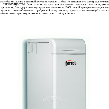
озжиг без запальника с ситемой контроля горения на базе ионизационного электрода; стальн
а. ПРЕИМУЩЕСТВА: безопасность эксплуатации обеспечена отсекающим клапаном, которы
я прочность, благодаря качеству чугунных элементов (100% секций проверяются гидравлич
и чугунного теплообменника с оребренной поверхностью, горелки из нержавеющей стали и 
 обеспечивает простоту монтажа и технического обслуживания.