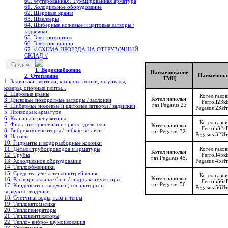
60. Футерованная / Гуммированная арматура
61. Холодильное oборудование
62. Шаровые краны
63. Швеллеры
64. Шиберные ножевые и щитовые затворы /
задвижки
65. Электромонтаж
66. Электростанции
67. // СХЕМА ПРОЕЗДА НА ОТГРУЗОЧНЫЙ
СКЛАД //
Средам
1. Водоснабжение
Наименование
Наименова
2. Отопление
ТМЦ
1. Задвижки, вентили, клапаны, штоки, штурвалы,
коверы, опорные плиты...
2. Шаровые краны
Котел газо
Котел напольн.
3. Дисковые поворотные затворы / заслонки
Ferroli23к
газ.Pegasus 23
4. Шиберные ножевые и щитовые затворы / задвижки
Pegasus 23Ит
5. Приводы к арматуре
6. Клапаны и регуляторы
Котел газо
7. Фильтры, грязевики и грязеотделители
Котел напольн.
Ferroli32к
8. Виброкомпенсаторы / гибкие вставки
газ.Pegasus 32.
Pegasus 32Ит
9. Насосы
10. Гидранты и водоразборные колонки
11. Детали трубопроводов и арматуры
Котел газо
Котел напольн.
12. Трубы
Ferroli45к
газ.Pegasus 45.
13. Холодильное oборудование
Pegasus 45Ит
14. Теплообменники
15. Средства учета теплопотребления
Котел газо
Котел напольн.
16. Расширительные баки / гидроаккамуляторы
Ferroli56к
газ.Pegasus 56.
17. Конденсатоотводчики, сепараторы и
Pegasus 56Ит
воздухоотводчики
18. Счетчики воды, газа и тепла
19. Теплоавтоматика
20. Теплогенераторы
21. Тепловентиляторы
22. Тепло- вибро- шумоизоляция