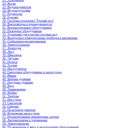
23. Уплотнения
24. Котлы
25. Водонагреватели
26. Водоподготовка
27. Радиаторы
28. Горелки
29. Системы отопления "Теплый пол"
30. Вентиляторы и принадлежности
31. Вспомогательное оборудование
32. Пожарное оборудование
33. Установки для очистки сточных вод
34. Контрольно-измерительные приборы и автоматика
35. Стабилизаторы напряжения
36. Электростанции
37. Арматура
38. Лист
39. Швеллеры
40. Двутавр
41. Полоса
42. Уголки
43. Инструменты
44. Сварочное оборудование и аксессуары
45. Ванны
46. Кабины душевые
47. Поддоны душевые
48. Биде
49. Умывальники
50. Мойки
51. Унитазы
52. Писсуары
53. Смесители
54. Сифоны
55. Полотенцесушители
56. Крепежные аксессуары
57. Проектирование инженерных систем
58. Автоматизация и управление
59. Электромонтаж
60. Пусконаладка и ввод в эксплуатацию оборудования