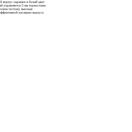
ой корпус окрашен в белый цвет
й управляется 2-мя термостами
еским тестом); высокая
эффективной изоляции корпуса