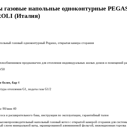
ы газовые напольные одноконтурные PEG
OLI (Италия)
польный газовый одноконтурный Pegasus, открытая камера сгорания
плообменником предназначен для отопления индивидуальных жилых домов и помещений ра
/50
е более, бар
4
тура отопления G1, подача газа G1/2
с 90/мин 40
асоса и расширительного бака, инструкция по эксплуатации, гарантийный талон
высокопроизводительный напольный газовый котел с открытой камерой сгорания для систем
й слоем минеральной ваты, экранированной алюминиевой фольгой; инжекционная горелка