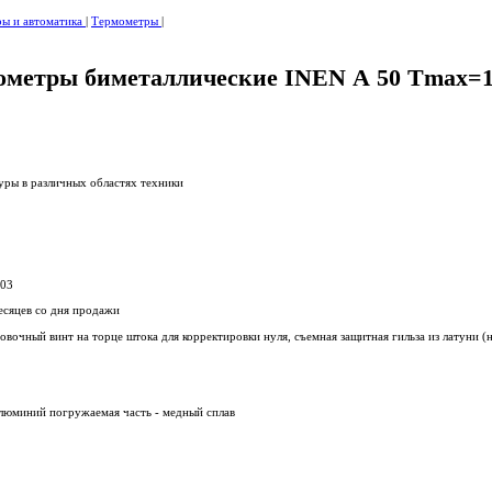
ры и автоматика
|
Термометры
|
ометры биметаллические INEN А 50 Tmax=
уры в различных областях техники
203
есяцев со дня продажи
вочный винт на торце штока для корректировки нуля, съемная защитная гильза из латуни (н
люминий погружаемая часть - медный сплав