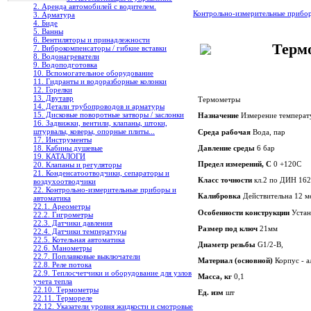
2. Аренда автомобилей с водителем.
Контрольно-измерительные прибо
3. Арматура
4. Биде
5. Ванны
6. Вентиляторы и принадлежности
Терм
7. Виброкомпенсаторы / гибкие вставки
8. Водонагреватели
9. Водоподготовка
10. Вспомогательное оборудование
11. Гидранты и водоразборные колонки
12. Горелки
13. Двутавр
Термометры
14. Детали трубопроводов и арматуры
15. Дисковые поворотные затворы / заслонки
Назначение
Измерение температ
16. Задвижки, вентили, клапаны, штоки,
штурвалы, коверы, опорные плиты...
Среда рабочая
Вода, пар
17. Инструменты
Давление среды
6 бар
18. Кабины душевые
19. КАТАЛОГИ
Предел измерений, С
0 +120С
20. Клапаны и регуляторы
21. Конденсатоотводчики, сепараторы и
Класс точности
кл.2 по ДИН 16
воздухоотводчики
22. Контрольно-измерительные приборы и
Калибровка
Действительна 12 м
автоматика
22.1. Ареометры
Особенности конструкции
Устано
22.2. Гигрометры
22.3. Датчики давления
Размер под ключ
21мм
22.4. Датчики температуры
22.5. Котельная автоматика
Диаметр резьбы
G1/2-В,
22.6. Манометры
22.7. Поплавковые выключатели
Материал (основной)
Корпус - а
22.8. Реле потока
22.9. Теплосчетчики и оборудование для узлов
Масса, кг
0,1
учета тепла
22.10. Термометры
Ед. изм
шт
22.11. Термореле
22.12. Указатели уровня жидкости и смотровые