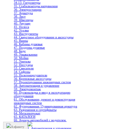
34.13. Гигрометры
35. Стабилизаторы напряжения
36. Электростанции
37. Арматура
38. Лист
39. Швеллеры
40. Двутавр
41. Полоса
42. Уголки
43. Инструменты
44. Сварочное оборудование и аксессуары
45. Ванны
46. Кабины душевые
47. Поддоны душевые
48. Биде
49. Умывальники
50. Мойки
51. Унитазы
52. Писсуары
53. Смесители
54. Сифоны
55. Полотенцесушители
56. Крепежные аксессуары
57. Проектирование инженерных систем
58. Автоматизация и управление
59. Электромонтаж
60. Пусконаладка и ввод в эксплуатацию
оборудования
61. Обслуживание, ремонт и реконструкция
инженерных систем
62. Футерованная / Гуммированная арматура
63. Разрешения и сертификаты
64. Металлопрокат
65. КАТАЛОГИ
66. Аренда автомобилей с водителем.
Алфавиту
1. Автоматизация и управление