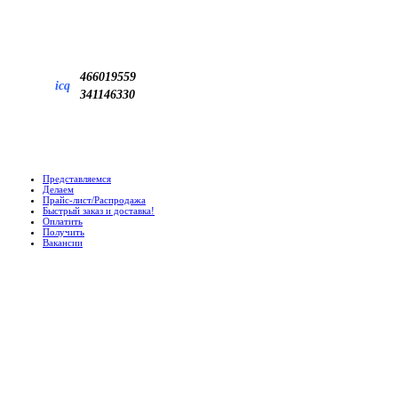
466019559
icq
341146330
Представляемся
Делаем
Прайс-лист/Распродажа
Быстрый заказ и доставка!
Оплатить
Получить
Вакансии