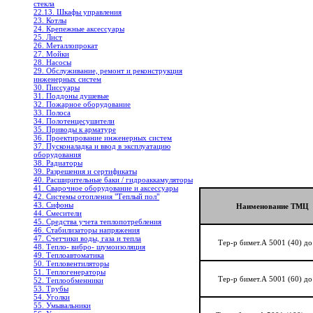
стекла
22.13. Шкафы управления
23. Котлы
24. Крепежные аксессуары
25. Лист
26. Металлопрокат
27. Мойки
28. Насосы
29. Обслуживание, ремонт и реконструкция
инженерных систем
30. Писсуары
31. Поддоны душевые
32. Пожарное оборудование
33. Полоса
34. Полотенцесушители
35. Приводы к арматуре
36. Проектирование инженерных систем
37. Пусконаладка и ввод в эксплуатацию
оборудования
38. Радиаторы
39. Разрешения и сертификаты
40. Расширительные баки / гидроаккамуляторы
41. Сварочное оборудование и аксессуары
42. Системы отопления "Теплый пол"
43. Сифоны
Наименование ТМЦ
44. Смесители
45. Средства учета теплопотребления
46. Стабилизаторы напряжения
47. Счетчики воды, газа и тепла
Тер-р бимет.А 5001 (40) до
48. Тепло- вибро- шумоизоляция
49. Теплоавтоматика
50. Тепловентиляторы
51. Теплогенераторы
Тер-р бимет.А 5001 (60) до
52. Теплообменники
53. Трубы
54. Уголки
55. Умывальники