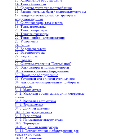
13. Холодильное oборудование
14. Теплообменники
15. Средства учета теплопотребления
16. Расширительные баки / гидроаккамуляторы
17. Конденсатоотводчики, сепараторы и
воздухоотводчики
18. Счетчики воды, газа и тепла
19. Теплоавтоматика
20. Теплогенераторы
21. Тепловентиляторы
22. Тепло- вибро- шумоизоляция
23. Уплотнения
24. Котлы
25. Водонагреватели
26. Водоподготовка
27. Радиаторы
28. Горелки
29. Системы отопления "Теплый пол"
30. Вентиляторы и принадлежности
31. Вспомогательное оборудование
32. Пожарное оборудование
33. Установки для очистки сточных вод
34. Контрольно-измерительные приборы и
автоматика
34.1. Манометры
34.2. Указатели уровня жидкости и смотровые
стекла
34.3. Котельная автоматика
34.4. Термометры
34.5. Датчики давления
34.6. Шкафы управления
34.7. Реле потока
34.8. Поплавковые выключатели
34.9. Термореле
34.10. Датчики температуры
34.11. Теплосчетчики и оборудование для
узлов учета тепла
34.12. Ареометры