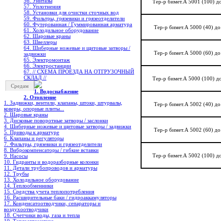
56. Унитазы
Тер-р бимет.А 5001 (100) д
57. Уплотнения
58. Установки для очистки сточных вод
59. Фильтры, грязевики и грязеотделители
60. Футерованная / Гуммированная арматура
Тер-р бимет.А 5000 (40) до
61. Холодильное oборудование
62. Шаровые краны
63. Швеллеры
64. Шиберные ножевые и щитовые затворы /
Тер-р бимет.А 5000 (60) до
задвижки
65. Электромонтаж
66. Электростанции
67. // СХЕМА ПРОЕЗДА НА ОТГРУЗОЧНЫЙ
СКЛАД //
Тер-р бимет.А 5000 (100) д
Средам
1. Водоснабжение
2. Отопление
1. Задвижки, вентили, клапаны, штоки, штурвалы,
Тер-р бимет.А 5002 (40) до
коверы, опорные плиты...
2. Шаровые краны
3. Дисковые поворотные затворы / заслонки
4. Шиберные ножевые и щитовые затворы / задвижки
Тер-р бимет.А 5002 (60) до
5. Приводы к арматуре
6. Клапаны и регуляторы
7. Фильтры, грязевики и грязеотделители
8. Виброкомпенсаторы / гибкие вставки
Тер-р бимет.А 5002 (100) д
9. Насосы
10. Гидранты и водоразборные колонки
11. Детали трубопроводов и арматуры
12. Трубы
13. Холодильное oборудование
14. Теплообменники
15. Средства учета теплопотребления
16. Расширительные баки / гидроаккамуляторы
17. Конденсатоотводчики, сепараторы и
воздухоотводчики
18. Счетчики воды, газа и тепла