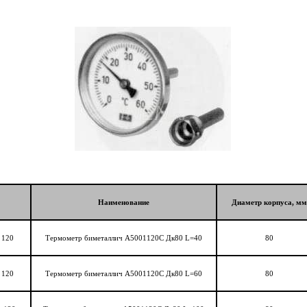
Наименование
Диаметр корпуса, мм
 120
Термометр биметаллич А5001120C Дк80 L=40
80
 120
Термометр биметаллич А5001120C Дк80 L=60
80