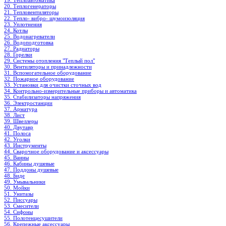
19. Теплоавтоматика
20. Теплогенераторы
21. Тепловентиляторы
22. Тепло- вибро- шумоизоляция
23. Уплотнения
24. Котлы
25. Водонагреватели
26. Водоподготовка
27. Радиаторы
28. Горелки
29. Системы отопления "Теплый пол"
30. Вентиляторы и принадлежности
31. Вспомогательное оборудование
32. Пожарное оборудование
33. Установки для очистки сточных вод
34. Контрольно-измерительные приборы и автоматика
35. Стабилизаторы напряжения
36. Электростанции
37. Арматура
38. Лист
39. Швеллеры
40. Двутавр
41. Полоса
42. Уголки
43. Инструменты
44. Сварочное оборудование и аксессуары
45. Ванны
46. Кабины душевые
47. Поддоны душевые
48. Биде
49. Умывальники
50. Мойки
51. Унитазы
52. Писсуары
53. Смесители
54. Сифоны
55. Полотенцесушители
56. Крепежные аксессуары