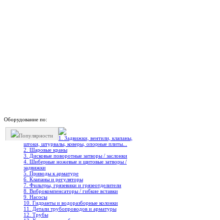
Оборудование по:
Популярности
1. Задвижки, вентили, клапаны,
штоки, штурвалы, коверы, опорные плиты...
2. Шаровые краны
3. Дисковые поворотные затворы / заслонки
4. Шиберные ножевые и щитовые затворы /
задвижки
5. Приводы к арматуре
6. Клапаны и регуляторы
7. Фильтры, грязевики и грязеотделители
8. Виброкомпенсаторы / гибкие вставки
9. Насосы
10. Гидранты и водоразборные колонки
11. Детали трубопроводов и арматуры
12. Трубы