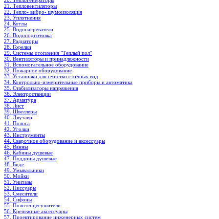
20. Теплогенераторы
21. Тепловентиляторы
22. Тепло- вибро- шумоизоляция
23. Уплотнения
24. Котлы
25. Водонагреватели
26. Водоподготовка
27. Радиаторы
28. Горелки
29. Системы отопления "Теплый пол"
30. Вентиляторы и принадлежности
31. Вспомогательное оборудование
32. Пожарное оборудование
33. Установки для очистки сточных вод
34. Контрольно-измерительные приборы и автоматика
35. Стабилизаторы напряжения
36. Электростанции
37. Арматура
38. Лист
39. Швеллеры
40. Двутавр
41. Полоса
42. Уголки
43. Инструменты
44. Сварочное оборудование и аксессуары
45. Ванны
46. Кабины душевые
47. Поддоны душевые
48. Биде
49. Умывальники
50. Мойки
51. Унитазы
52. Писсуары
53. Смесители
54. Сифоны
55. Полотенцесушители
56. Крепежные аксессуары
57. Проектирование инженерных систем