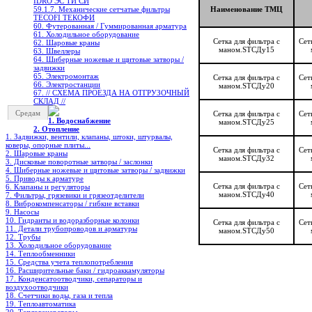
IDRO ЭС ТИ СИ
59.1.7. Механические сетчатые фильтры
Наименование ТМЦ
TECOFI ТЕКОФИ
60. Футерованная / Гуммированная арматура
61. Холодильное oборудование
Сетка для фильтра с
Сет
62. Шаровые краны
маном.STCДу15
63. Швеллеры
64. Шиберные ножевые и щитовые затворы /
задвижки
65. Электромонтаж
Сетка для фильтра с
Сет
66. Электростанции
маном.STCДу20
67. // СХЕМА ПРОЕЗДА НА ОТГРУЗОЧНЫЙ
СКЛАД //
Средам
Сетка для фильтра с
Сет
1. Водоснабжение
маном.STCДу25
2. Отопление
1. Задвижки, вентили, клапаны, штоки, штурвалы,
коверы, опорные плиты...
Сетка для фильтра с
Сет
2. Шаровые краны
маном.STCДу32
3. Дисковые поворотные затворы / заслонки
4. Шиберные ножевые и щитовые затворы / задвижки
5. Приводы к арматуре
Сетка для фильтра с
Сет
6. Клапаны и регуляторы
маном.STCДу40
7. Фильтры, грязевики и грязеотделители
8. Виброкомпенсаторы / гибкие вставки
9. Насосы
10. Гидранты и водоразборные колонки
Сетка для фильтра с
Сет
11. Детали трубопроводов и арматуры
маном.STCДу50
12. Трубы
13. Холодильное oборудование
14. Теплообменники
15. Средства учета теплопотребления
16. Расширительные баки / гидроаккамуляторы
17. Конденсатоотводчики, сепараторы и
воздухоотводчики
18. Счетчики воды, газа и тепла
19. Теплоавтоматика