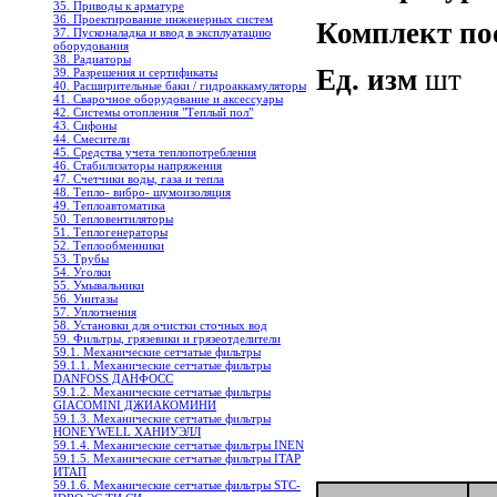
35. Приводы к арматуре
36. Проектирование инженерных систем
Комплект по
37. Пусконаладка и ввод в эксплуатацию
оборудования
38. Радиаторы
Ед. изм
шт
39. Разрешения и сертификаты
40. Расширительные баки / гидроаккамуляторы
41. Сварочное оборудование и аксессуары
42. Системы отопления "Теплый пол"
43. Сифоны
44. Смесители
45. Средства учета теплопотребления
46. Стабилизаторы напряжения
47. Счетчики воды, газа и тепла
48. Тепло- вибро- шумоизоляция
49. Теплоавтоматика
50. Тепловентиляторы
51. Теплогенераторы
52. Теплообменники
53. Трубы
54. Уголки
55. Умывальники
56. Унитазы
57. Уплотнения
58. Установки для очистки сточных вод
59. Фильтры, грязевики и грязеотделители
59.1. Механические сетчатые фильтры
59.1.1. Механические сетчатые фильтры
DANFOSS ДАНФОСС
59.1.2. Механические сетчатые фильтры
GIACOMINI ДЖИАКОМИНИ
59.1.3. Механические сетчатые фильтры
HONEYWELL ХАНИУЭЛЛ
59.1.4. Механические сетчатые фильтры INEN
59.1.5. Механические сетчатые фильтры ITAP
ИТАП
59.1.6. Механические сетчатые фильтры STC-