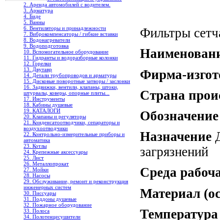
2. Аренда автомобилей с водителем.
3. Арматура
4. Биде
5. Ванны
6. Вентиляторы и принадлежности
Фильтры сетч
7. Виброкомпенсаторы / гибкие вставки
8. Водонагреватели
9. Водоподготовка
Наименовани
10. Вспомогательное оборудование
11. Гидранты и водоразборные колонки
12. Горелки
13. Двутавр
Фирма-изгот
14. Детали трубопроводов и арматуры
15. Дисковые поворотные затворы / заслонки
16. Задвижки, вентили, клапаны, штоки,
Страна про
штурвалы, коверы, опорные плиты...
17. Инструменты
18. Кабины душевые
19. КАТАЛОГИ
Обозначение
20. Клапаны и регуляторы
21. Конденсатоотводчики, сепараторы и
воздухоотводчики
Назначение
Д
22. Контрольно-измерительные приборы и
автоматика
23. Котлы
загрязнений
24. Крепежные аксессуары
25. Лист
26. Металлопрокат
Среда рабоч
27. Мойки
28. Насосы
29. Обслуживание, ремонт и реконструкция
инженерных систем
Материал (о
30. Писсуары
31. Поддоны душевые
32. Пожарное оборудование
Температура
33. Полоса
34. Полотенцесушители