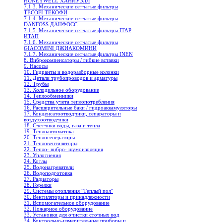
HONEYWELL ХАНИУЭЛЛ
7.1.3. Механические сетчатые фильтры
TECOFI ТЕКОФИ
7.1.4. Механические сетчатые фильтры
DANFOSS ДАНФОСС
7.1.5. Механические сетчатые фильтры ITAP
ИТАП
7.1.6. Механические сетчатые фильтры
GIACOMINI ДЖИАКОМИНИ
7.1.7. Механические сетчатые фильтры INEN
8. Виброкомпенсаторы / гибкие вставки
9. Насосы
10. Гидранты и водоразборные колонки
11. Детали трубопроводов и арматуры
12. Трубы
13. Холодильное oборудование
14. Теплообменники
15. Средства учета теплопотребления
16. Расширительные баки / гидроаккамуляторы
17. Конденсатоотводчики, сепараторы и
воздухоотводчики
18. Счетчики воды, газа и тепла
19. Теплоавтоматика
20. Теплогенераторы
21. Тепловентиляторы
22. Тепло- вибро- шумоизоляция
23. Уплотнения
24. Котлы
25. Водонагреватели
26. Водоподготовка
27. Радиаторы
28. Горелки
29. Системы отопления "Теплый пол"
30. Вентиляторы и принадлежности
31. Вспомогательное оборудование
32. Пожарное оборудование
33. Установки для очистки сточных вод
34. Контрольно-измерительные приборы и