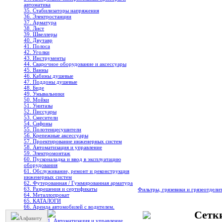
автоматика
35. Стабилизаторы напряжения
36. Электростанции
37. Арматура
38. Лист
39. Швеллеры
40. Двутавр
41. Полоса
42. Уголки
43. Инструменты
44. Сварочное оборудование и аксессуары
45. Ванны
46. Кабины душевые
47. Поддоны душевые
48. Биде
49. Умывальники
50. Мойки
51. Унитазы
52. Писсуары
53. Смесители
54. Сифоны
55. Полотенцесушители
56. Крепежные аксессуары
57. Проектирование инженерных систем
58. Автоматизация и управление
59. Электромонтаж
60. Пусконаладка и ввод в эксплуатацию
оборудования
61. Обслуживание, ремонт и реконструкция
инженерных систем
62. Футерованная / Гуммированная арматура
63. Разрешения и сертификаты
Фильтры, грязевики и грязеотдели
64. Металлопрокат
65. КАТАЛОГИ
66. Аренда автомобилей с водителем.
Сетки
Алфавиту
1. Автоматизация и управление