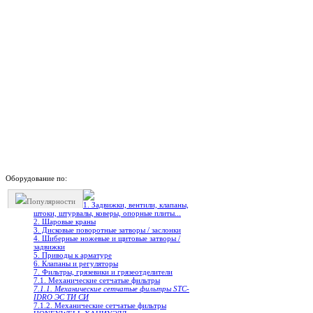
Оборудование по:
Популярности
1. Задвижки, вентили, клапаны,
штоки, штурвалы, коверы, опорные плиты...
2. Шаровые краны
3. Дисковые поворотные затворы / заслонки
4. Шиберные ножевые и щитовые затворы /
задвижки
5. Приводы к арматуре
6. Клапаны и регуляторы
7. Фильтры, грязевики и грязеотделители
7.1. Механические сетчатые фильтры
7.1.1. Механические сетчатые фильтры STC-
IDRO ЭС ТИ СИ
7.1.2. Механические сетчатые фильтры