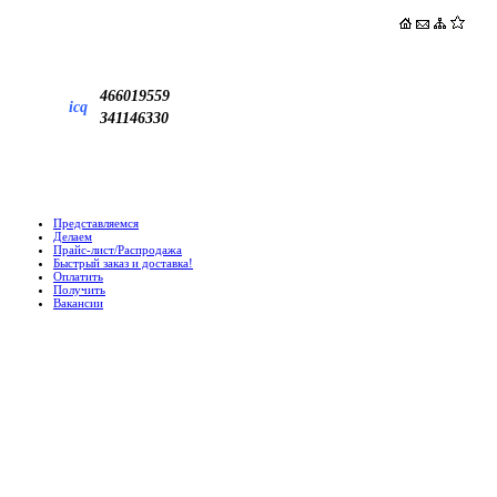
466019559
icq
341146330
Представляемся
Делаем
Прайс-лист/Распродажа
Быстрый заказ и доставка!
Оплатить
Получить
Вакансии