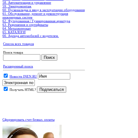
58. Автоматизация и управление
59. Электромонтаж
60. Пусконаладка и ввод в эксплуатацию оборудования
61. Обслуживание, ремонт и реконструкция
инженерных систем
62. Футерованная / Гуммированная арматура
63. Разрешения и сертификаты
64. Металлопрокат
65. КАТАЛОГИ
66. Аренда автомобилей с водителем.
Список всех товаров
Поиск товара
Расширенный поиск
Новости INEN.RU
Получать HTML?
.
Сформировать счет безнал. оплаты