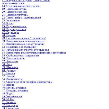
17. Конденсатоотводчики, сепараторы и
воздухоотводчики
18. Счетчики воды, газа и тепла
19. Теплоавтоматика
20. Теплогенераторы
21. Тепловентиляторы
22. Тепло- вибро- шумоизоляция
23. Уплотнения
24. Котлы
25. Водонагреватели
26. Водоподготовка
27. Радиаторы
28. Горелки
29. Системы отопления "Теплый пол"
30. Вентиляторы и принадлежности
31. Вспомогательное оборудование
32. Пожарное оборудование
33. Установки для очистки сточных вод
34. Контрольно-измерительные приборы и автоматика
35. Стабилизаторы напряжения
36. Электростанции
37. Арматура
38. Лист
39. Швеллеры
40. Двутавр
41. Полоса
42. Уголки
43. Инструменты
44. Сварочное оборудование и аксессуары
45. Ванны
46. Кабины душевые
47. Поддоны душевые
48. Биде
49. Умывальники
50. Мойки
51. Унитазы
52. Писсуары
53. Смесители