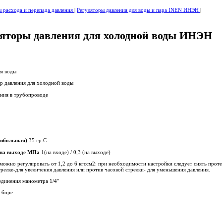
ы расхода и перепада давления
|
Регуляторы давления для воды и пара INEN ИНЭН
|
ляторы давления для холодной воды ИНЭН
ля воды
р давления для холодной воды
ния в трубопроводе
аибольшая)
35 гр.С
и на выходе МПа
1(на входе) / 0,3 (на выходе)
можно регулировать от 1,2 до 6 кгссм2: при необходимости настройки следует снять прот
релке-для увеличения давления или против часовой стрелки- для уменьшения давления.
динения манометра 1/4"
сборе