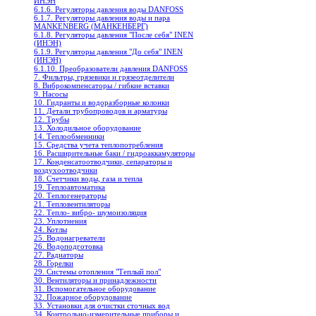
ИНЭН
6.1.6. Регуляторы давления воды DANFOSS
6.1.7. Регуляторы давления воды и пара
MANKENBERG (МАНКЕНБЕРГ)
6.1.8. Регуляторы давления "После себя" INEN
(ИНЭН)
6.1.9. Регуляторы давления "До себя" INEN
(ИНЭН)
6.1.10. Преобразователи давления DANFOSS
7. Фильтры, грязевики и грязеотделители
8. Виброкомпенсаторы / гибкие вставки
9. Насосы
10. Гидранты и водоразборные колонки
11. Детали трубопроводов и арматуры
12. Трубы
13. Холодильное oборудование
14. Теплообменники
15. Средства учета теплопотребления
16. Расширительные баки / гидроаккамуляторы
17. Конденсатоотводчики, сепараторы и
воздухоотводчики
18. Счетчики воды, газа и тепла
19. Теплоавтоматика
20. Теплогенераторы
21. Тепловентиляторы
22. Тепло- вибро- шумоизоляция
23. Уплотнения
24. Котлы
25. Водонагреватели
26. Водоподготовка
27. Радиаторы
28. Горелки
29. Системы отопления "Теплый пол"
30. Вентиляторы и принадлежности
31. Вспомогательное оборудование
32. Пожарное оборудование
33. Установки для очистки сточных вод
34. Контрольно-измерительные приборы и