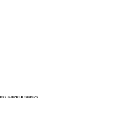
ектор-колпачок и повернуть