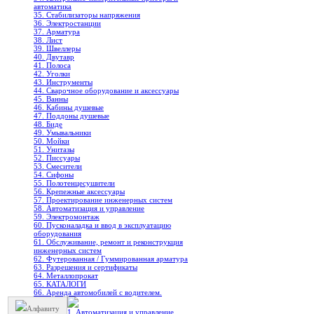
автоматика
35. Стабилизаторы напряжения
36. Электростанции
37. Арматура
38. Лист
39. Швеллеры
40. Двутавр
41. Полоса
42. Уголки
43. Инструменты
44. Сварочное оборудование и аксессуары
45. Ванны
46. Кабины душевые
47. Поддоны душевые
48. Биде
49. Умывальники
50. Мойки
51. Унитазы
52. Писсуары
53. Смесители
54. Сифоны
55. Полотенцесушители
56. Крепежные аксессуары
57. Проектирование инженерных систем
58. Автоматизация и управление
59. Электромонтаж
60. Пусконаладка и ввод в эксплуатацию
оборудования
61. Обслуживание, ремонт и реконструкция
инженерных систем
62. Футерованная / Гуммированная арматура
63. Разрешения и сертификаты
64. Металлопрокат
65. КАТАЛОГИ
66. Аренда автомобилей с водителем.
Алфавиту
1. Автоматизация и управление