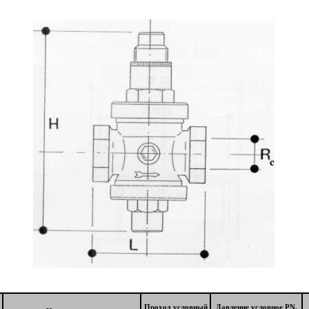
Проход условный
Давление условное PN,