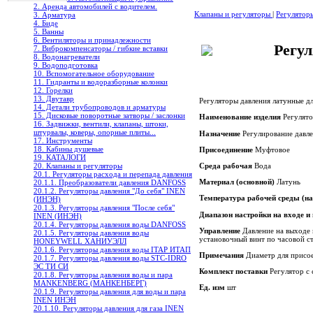
2. Аренда автомобилей с водителем.
Клапаны и регуляторы
|
Регулятор
3. Арматура
4. Биде
5. Ванны
6. Вентиляторы и принадлежности
Регу
7. Виброкомпенсаторы / гибкие вставки
8. Водонагреватели
9. Водоподготовка
10. Вспомогательное оборудование
11. Гидранты и водоразборные колонки
12. Горелки
13. Двутавр
Регуляторы давления латунные д
14. Детали трубопроводов и арматуры
15. Дисковые поворотные затворы / заслонки
Наименование изделия
Регулято
16. Задвижки, вентили, клапаны, штоки,
штурвалы, коверы, опорные плиты...
Назначение
Регулирование давле
17. Инструменты
18. Кабины душевые
Присоединение
Муфтовое
19. КАТАЛОГИ
Среда рабочая
Вода
20. Клапаны и регуляторы
20.1. Регуляторы расхода и перепада давления
Материал (основной)
Латунь
20.1.1. Преобразователи давления DANFOSS
20.1.2. Регуляторы давления "До себя" INEN
Температура рабочей среды (н
(ИНЭН)
20.1.3. Регуляторы давления "После себя"
Диапазон настройки на входе 
INEN (ИНЭН)
20.1.4. Регуляторы давления воды DANFOSS
Управление
Давление на выходе 
20.1.5. Регуляторы давления воды
установочный винт по часовой ст
HONEYWELL ХАНИУЭЛЛ
20.1.6. Регуляторы давления воды ITAP ИТАП
Примечания
Диаметр для присое
20.1.7. Регуляторы давления воды STC-IDRO
ЭС ТИ СИ
Комплект поставки
Регулятор с 
20.1.8. Регуляторы давления воды и пара
MANKENBERG (МАНКЕНБЕРГ)
Ед. изм
шт
20.1.9. Регуляторы давления для воды и пара
INEN ИНЭН
20.1.10. Регуляторы давления для газа INEN