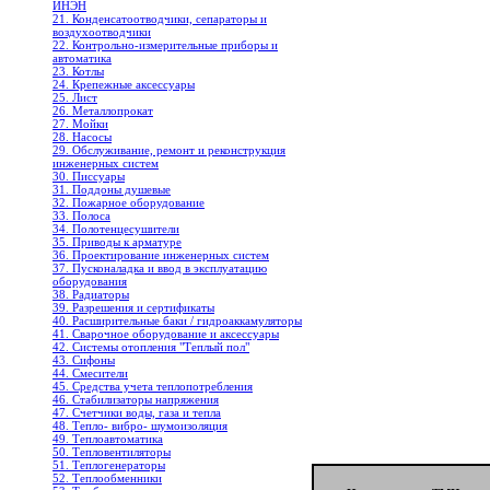
ИНЭН
21. Конденсатоотводчики, сепараторы и
воздухоотводчики
22. Контрольно-измерительные приборы и
автоматика
23. Котлы
24. Крепежные аксессуары
25. Лист
26. Металлопрокат
27. Мойки
28. Насосы
29. Обслуживание, ремонт и реконструкция
инженерных систем
30. Писсуары
31. Поддоны душевые
32. Пожарное оборудование
33. Полоса
34. Полотенцесушители
35. Приводы к арматуре
36. Проектирование инженерных систем
37. Пусконаладка и ввод в эксплуатацию
оборудования
38. Радиаторы
39. Разрешения и сертификаты
40. Расширительные баки / гидроаккамуляторы
41. Сварочное оборудование и аксессуары
42. Системы отопления "Теплый пол"
43. Сифоны
44. Смесители
45. Средства учета теплопотребления
46. Стабилизаторы напряжения
47. Счетчики воды, газа и тепла
48. Тепло- вибро- шумоизоляция
49. Теплоавтоматика
50. Тепловентиляторы
51. Теплогенераторы
52. Теплообменники