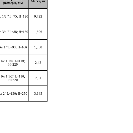
Масса, кг
размеры, мм
с 1/2 " L=75; H=120
0,722
с 3/4 " L=88; H=160
1,306
Rс 1 " L=93; H=166
1,358
Rс 1 1/4" L=110;
2,42
H=220
Rс 1 1/2" L=110;
2,61
H=220
Rс 2" L=130; H=250
3,645