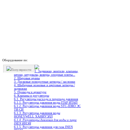
Оборудование по:
Популярности
1. Задвижки, вентили, клапаны,
штоки, штурвалы, коверы, опорные плиты...
2. Шаровые краны
3. Дисковые поворотные затворы / заслонки
4. Шиберные ножевые и щитовые затворы /
задвижки
5. Приводы к арматуре
6. Клапаны и регуляторы
6.1. Регуляторы расхода и перепада давления
6.1.1. Регуляторы давления воды ITAP ИТАП
6.1.2. Регуляторы давления воды STC-IDRO ЭС
ТИ СИ
6.1.3. Регуляторы давления воды
HONEYWELL ХАНИУЭЛЛ
6.1.4. Регуляторы давления для воды и пара
INEN ИНЭН
6.1.5. Регуляторы давления для газа INEN