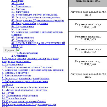
53. Трубы
Наименование ТМЦ
54. Уголки
55. Умывальники
56. Унитазы
57. Уплотнения
Регулятор давл.х.воды 611FSR
58. Установки для очистки сточных вод
Ду15
59. Фильтры, грязевики и грязеотделители
60. Футерованная / Гуммированная арматура
61. Холодильное oборудование
Регулятор давл.х.воды
62. Шаровые краны
611FSRДу20
63. Швеллеры
64. Шиберные ножевые и щитовые затворы /
задвижки
Регулятор давл.х.воды
65. Электромонтаж
611FSRДу25
66. Электростанции
67. // СХЕМА ПРОЕЗДА НА ОТГРУЗОЧНЫЙ
СКЛАД //
Регулятор давл.х.воды
Средам
611FSRДу32
1. Водоснабжение
2. Отопление
1. Задвижки, вентили, клапаны, штоки, штурвалы,
коверы, опорные плиты...
Регулятор давл.х.воды
2. Шаровые краны
611FSRДу40
3. Дисковые поворотные затворы / заслонки
4. Шиберные ножевые и щитовые затворы / задвижки
5. Приводы к арматуре
Регулятор давл.х.воды 611FSR
6. Клапаны и регуляторы
Ду50
7. Фильтры, грязевики и грязеотделители
8. Виброкомпенсаторы / гибкие вставки
9. Насосы
10. Гидранты и водоразборные колонки
11. Детали трубопроводов и арматуры
12. Трубы
13. Холодильное oборудование
14. Теплообменники
15. Средства учета теплопотребления
16. Расширительные баки / гидроаккамуляторы