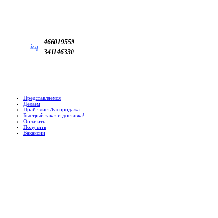
466019559
icq
341146330
Представляемся
Делаем
Прайс-лист/Распродажа
Быстрый заказ и доставка!
Оплатить
Получить
Вакансии