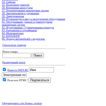
54. Сифоны
55. Полотенцесушители
56. Крепежные аксессуары
57. Проектирование инженерных систем
58. Автоматизация и управление
59. Электромонтаж
60. Пусконаладка и ввод в эксплуатацию оборудования
61. Обслуживание, ремонт и реконструкция
инженерных систем
62. Футерованная / Гуммированная арматура
63. Разрешения и сертификаты
64. Металлопрокат
65. КАТАЛОГИ
66. Аренда автомобилей с водителем.
Список всех товаров
Поиск товара
Расширенный поиск
Новости INEN.RU
Получать HTML?
.
Сформировать счет безнал. оплаты