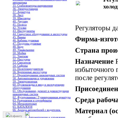
автоматика
холо
35. Стабилизаторы напряжения
36. Электростанции
37. Арматура
38. Лист
39. Швеллеры
40. Двутавр
41. Полоса
Регуляторы д
42. Уголки
43. Инструменты
44. Сварочное оборудование и аксессуары
Фирма-изгот
45. Ванны
46. Кабины душевые
47. Поддоны душевые
48. Биде
Страна прои
49. Умывальники
50. Мойки
51. Унитазы
Назначение
Р
52. Писсуары
53. Смесители
54. Сифоны
избыточного 
55. Полотенцесушители
56. Крепежные аксессуары
57. Проектирование инженерных систем
после регулят
58. Автоматизация и управление
59. Электромонтаж
60. Пусконаладка и ввод в эксплуатацию
Присоедине
оборудования
61. Обслуживание, ремонт и реконструкция
инженерных систем
62. Футерованная / Гуммированная арматура
Среда рабоч
63. Разрешения и сертификаты
64. Металлопрокат
65. КАТАЛОГИ
Материал (о
66. Аренда автомобилей с водителем.
Алфавиту
1. Автоматизация и управление