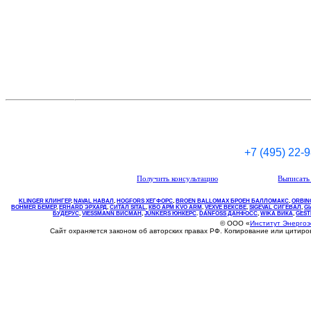
+7 (495) 22-
Получить консультацию
Выписать 
KLINGER КЛИНГЕР
,
NAVAL НАВАЛ
,
НOGFORS ХЕГФОРС
,
BROEN BALLOMAX БРОЕН БАЛЛОМАКС
,
ORBIN
BOHMER БЕМЕР
,
ERHARD ЭРХАРД
,
СИТАЛ SITAL
,
КВО
АРМ
KVO
ARM
,
VEXVE ВЕКСВЕ
,
SIGEVAL СИГЕВАЛ
,
G
БУДЕРУС
,
VIESSMANN ВИСМАН
,
JUNKERS ЮНКЕРС
.
DANFOSS ДАНФОСС
,
WIKA ВИКА
,
GEST
© ООО «
Институт Энерго
Сайт охраняется законом об авторских правах РФ. Копирование или цитир