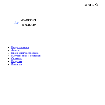
466019559
icq
341146330
Представляемся
Делаем
Прайс-лист/Распродажа
Быстрый заказ и доставка!
Оплатить
Получить
Вакансии