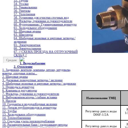
53. Трубы
54. Уголки
55. Умывальники
56. Унитазы
57. Уплотнения
58. Установки для очистки сточных вод
59. Фильтры, грязевики и грязеотделители
60. Футерованная / Гуммированная арматура
61. Холодильное oборудование
62. Шаровые краны
63. Швеллеры
64. Шиберные ножевые и щитовые затворы /
задвижки
65. Электромонтаж
66. Электростанции
67. // СХЕМА ПРОЕЗДА НА ОТГРУЗОЧНЫЙ
СКЛАД //
Средам
1. Водоснабжение
2. Отопление
1. Задвижки, вентили, клапаны, штоки, штурвалы,
коверы, опорные плиты...
2. Шаровые краны
3. Дисковые поворотные затворы / заслонки
4. Шиберные ножевые и щитовые затворы / задвижки
5. Приводы к арматуре
6. Клапаны и регуляторы
7. Фильтры, грязевики и грязеотделители
8. Виброкомпенсаторы / гибкие вставки
Наименование ТМЦ
9. Насосы
10. Гидранты и водоразборные колонки
11. Детали трубопроводов и арматуры
12. Трубы
Регулятор давл.х.воды
1
13. Холодильное oборудование
D06F-1/2А
14. Теплообменники
15. Средства учета теплопотребления
16. Расширительные баки / гидроаккамуляторы
Регулятор давл.х.воды
3