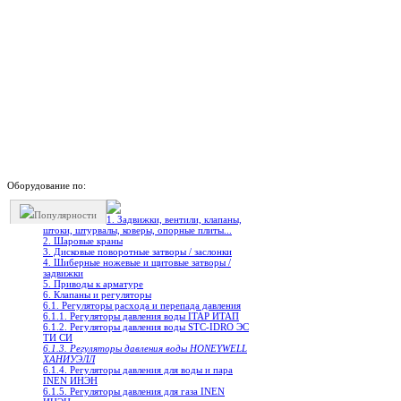
Оборудование по:
Популярности
1. Задвижки, вентили, клапаны,
штоки, штурвалы, коверы, опорные плиты...
2. Шаровые краны
3. Дисковые поворотные затворы / заслонки
4. Шиберные ножевые и щитовые затворы /
задвижки
5. Приводы к арматуре
6. Клапаны и регуляторы
6.1. Регуляторы расхода и перепада давления
6.1.1. Регуляторы давления воды ITAP ИТАП
6.1.2. Регуляторы давления воды STC-IDRO ЭС
ТИ СИ
6.1.3. Регуляторы давления воды HONEYWELL
ХАНИУЭЛЛ
6.1.4. Регуляторы давления для воды и пара
INEN ИНЭН
6.1.5. Регуляторы давления для газа INEN