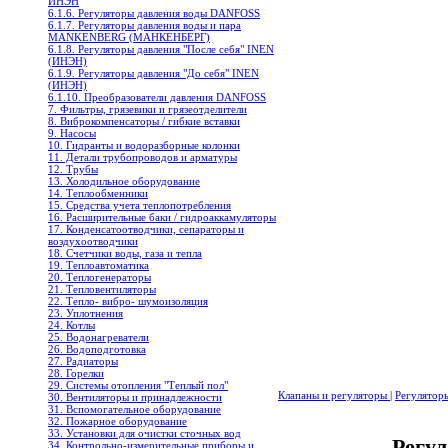
ИНЭН
6.1.6. Регуляторы давления воды DANFOSS
6.1.7. Регуляторы давления воды и пара
MANKENBERG (МАНКЕНБЕРГ)
6.1.8. Регуляторы давления "После себя" INEN
(ИНЭН)
6.1.9. Регуляторы давления "До себя" INEN
(ИНЭН)
6.1.10. Преобразователи давления DANFOSS
7. Фильтры, грязевики и грязеотделители
8. Виброкомпенсаторы / гибкие вставки
9. Насосы
10. Гидранты и водоразборные колонки
11. Детали трубопроводов и арматуры
12. Трубы
13. Холодильное oборудование
14. Теплообменники
15. Средства учета теплопотребления
16. Расширительные баки / гидроаккамуляторы
17. Конденсатоотводчики, сепараторы и
воздухоотводчики
18. Счетчики воды, газа и тепла
19. Теплоавтоматика
20. Теплогенераторы
21. Тепловентиляторы
22. Тепло- вибро- шумоизоляция
23. Уплотнения
24. Котлы
25. Водонагреватели
26. Водоподготовка
27. Радиаторы
28. Горелки
29. Системы отопления "Теплый пол"
Клапаны и регуляторы
|
Регулятор
30. Вентиляторы и принадлежности
31. Вспомогательное оборудование
32. Пожарное оборудование
33. Установки для очистки сточных вод
Регул
34. Контрольно-измерительные приборы и