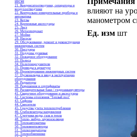
Примечания
ИНЭН
21. Конденсатоотводчики, сепараторы и
влияют на уро
воздухоотводчики
22. Контрольно-измерительные приборы и
автоматика
манометром с
23. Котлы
24. Крепежные аксессуары
25. Лист
Ед. изм
шт
26. Металлопрокат
27. Мойки
28. Насосы
29. Обслуживание, ремонт и реконструкция
инженерных систем
30. Писсуары
31. Поддоны душевые
32. Пожарное оборудование
33. Полоса
34. Полотенцесушители
35. Приводы к арматуре
36. Проектирование инженерных систем
37. Пусконаладка и ввод в эксплуатацию
оборудования
38. Радиаторы
39. Разрешения и сертификаты
40. Расширительные баки / гидроаккамуляторы
41. Сварочное оборудование и аксессуары
42. Системы отопления "Теплый пол"
43. Сифоны
44. Смесители
45. Средства учета теплопотребления
46. Стабилизаторы напряжения
47. Счетчики воды, газа и тепла
48. Тепло- вибро- шумоизоляция
49. Теплоавтоматика
50. Тепловентиляторы
51. Теплогенераторы
52. Теплообменники