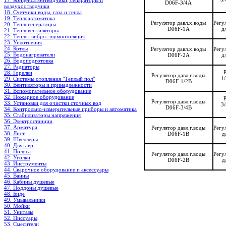
17. Конденсатоотводчики, сепараторы и
D06F-3/4А
воздухоотводчики
18. Счетчики воды, газа и тепла
19. Теплоавтоматика
Регулятор давл.х.воды
Регу
20. Теплогенераторы
D06F-1А
д
21. Тепловентиляторы
22. Тепло- вибро- шумоизоляция
23. Уплотнения
24. Котлы
Регулятор давл.х.воды
Регу
25. Водонагреватели
D06F-2А
д
26. Водоподготовка
27. Радиаторы
28. Горелки
Регулятор давл.г.воды
1
29. Системы отопления "Теплый пол"
D06F-1/2B
30. Вентиляторы и принадлежности
31. Вспомогательное оборудование
32. Пожарное оборудование
Регулятор давл.г.воды
33. Установки для очистки сточных вод
3
D06F-3/4B
34. Контрольно-измерительные приборы и автоматика
35. Стабилизаторы напряжения
36. Электростанции
37. Арматура
Регулятор давл.г.воды
Регу
38. Лист
D06F-1B
д
39. Швеллеры
40. Двутавр
41. Полоса
Регулятор давл.г.воды
Регу
42. Уголки
D06F-2B
д
43. Инструменты
44. Сварочное оборудование и аксессуары
45. Ванны
46. Кабины душевые
47. Поддоны душевые
48. Биде
49. Умывальники
50. Мойки
51. Унитазы
52. Писсуары
53. Смесители