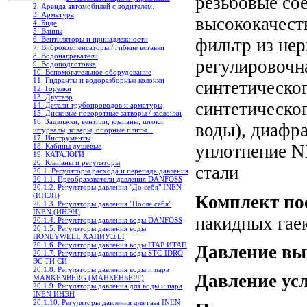
резьбовые со
2. Аренда автомобилей с водителем.
3. Арматура
высококачест
4. Биде
5. Ванны
6. Вентиляторы и принадлежности
фильтр из не
7. Виброкомпенсаторы / гибкие вставки
8. Водонагреватели
регулировочн
9. Водоподготовка
10. Вспомогательное оборудование
11. Гидранты и водоразборные колонки
синтетическог
12. Горелки
13. Двутавр
синтетическог
14. Детали трубопроводов и арматуры
15. Дисковые поворотные затворы / заслонки
16. Задвижки, вентили, клапаны, штоки,
воды), диафр
штурвалы, коверы, опорные плиты...
17. Инструменты
уплотнение N
18. Кабины душевые
19. КАТАЛОГИ
20. Клапаны и регуляторы
стали
20.1. Регуляторы расхода и перепада давления
20.1.1. Преобразователи давления DANFOSS
20.1.2. Регуляторы давления "До себя" INEN
(ИНЭН)
Комплект по
20.1.3. Регуляторы давления "После себя"
INEN (ИНЭН)
накидных гае
20.1.4. Регуляторы давления воды DANFOSS
20.1.5. Регуляторы давления воды
HONEYWELL ХАНИУЭЛЛ
20.1.6. Регуляторы давления воды ITAP ИТАП
Давление вы
20.1.7. Регуляторы давления воды STC-IDRO
ЭС ТИ СИ
20.1.8. Регуляторы давления воды и пара
Давление ус
MANKENBERG (МАНКЕНБЕРГ)
20.1.9. Регуляторы давления для воды и пара
INEN ИНЭН
20.1.10. Регуляторы давления для газа INEN