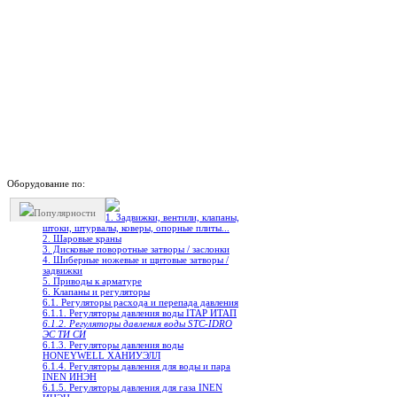
Оборудование по:
Популярности
1. Задвижки, вентили, клапаны,
штоки, штурвалы, коверы, опорные плиты...
2. Шаровые краны
3. Дисковые поворотные затворы / заслонки
4. Шиберные ножевые и щитовые затворы /
задвижки
5. Приводы к арматуре
6. Клапаны и регуляторы
6.1. Регуляторы расхода и перепада давления
6.1.1. Регуляторы давления воды ITAP ИТАП
6.1.2. Регуляторы давления воды STC-IDRO
ЭС ТИ СИ
6.1.3. Регуляторы давления воды
HONEYWELL ХАНИУЭЛЛ
6.1.4. Регуляторы давления для воды и пара
INEN ИНЭН
6.1.5. Регуляторы давления для газа INEN