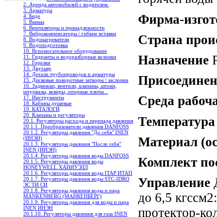
2. Аренда автомобилей с водителем.
3. Арматура
Фирма-изгот
4. Биде
5. Ванны
6. Вентиляторы и принадлежности
7. Виброкомпенсаторы / гибкие вставки
Страна прои
8. Водонагреватели
9. Водоподготовка
10. Вспомогательное оборудование
Назначение
Р
11. Гидранты и водоразборные колонки
12. Горелки
13. Двутавр
14. Детали трубопроводов и арматуры
Присоедине
15. Дисковые поворотные затворы / заслонки
16. Задвижки, вентили, клапаны, штоки,
штурвалы, коверы, опорные плиты...
Среда рабоч
17. Инструменты
18. Кабины душевые
19. КАТАЛОГИ
20. Клапаны и регуляторы
Температура
20.1. Регуляторы расхода и перепада давления
20.1.1. Преобразователи давления DANFOSS
20.1.2. Регуляторы давления "До себя" INEN
Материал (о
(ИНЭН)
20.1.3. Регуляторы давления "После себя"
INEN (ИНЭН)
20.1.4. Регуляторы давления воды DANFOSS
Комплект по
20.1.5. Регуляторы давления воды
HONEYWELL ХАНИУЭЛЛ
20.1.6. Регуляторы давления воды ITAP ИТАП
Управление
20.1.7. Регуляторы давления воды STC-IDRO
ЭС ТИ СИ
20.1.8. Регуляторы давления воды и пара
до 6,5 кгссм2
MANKENBERG (МАНКЕНБЕРГ)
20.1.9. Регуляторы давления для воды и пара
INEN ИНЭН
протектор-ко
20.1.10. Регуляторы давления для газа INEN