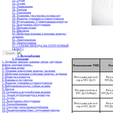
53. Трубы
54. Уголки
55. Умывальники
56. Унитазы
57. Уплотнения
58. Установки для очистки сточных вод
59. Фильтры, грязевики и грязеотделители
60. Футерованная / Гуммированная арматура
61. Холодильное oборудование
62. Шаровые краны
63. Швеллеры
64. Шиберные ножевые и щитовые затворы /
задвижки
65. Электромонтаж
66. Электростанции
67. // СХЕМА ПРОЕЗДА НА ОТГРУЗОЧНЫЙ
СКЛАД //
Средам
1. Водоснабжение
2. Отопление
1. Задвижки, вентили, клапаны, штоки, штурвалы,
коверы, опорные плиты...
Наименование ТМЦ
На
2. Шаровые краны
3. Дисковые поворотные затворы / заслонки
4. Шиберные ножевые и щитовые затворы / задвижки
5. Приводы к арматуре
Регул.давл.для хол/
Регул
6. Клапаны и регуляторы
гор.в STC Ду15
STCДу1
7. Фильтры, грязевики и грязеотделители
8. Виброкомпенсаторы / гибкие вставки
9. Насосы
Рег.давл.хол/гор.в
Регул
10. Гидранты и водоразборные колонки
STC Ду15(48шт)
STCДу15 
11. Детали трубопроводов и арматуры
12. Трубы
13. Холодильное oборудование
Регул.давл.для хол/
Регул
14. Теплообменники
гор.в STC Ду20
STCДу2
15. Средства учета теплопотребления
16. Расширительные баки / гидроаккамуляторы