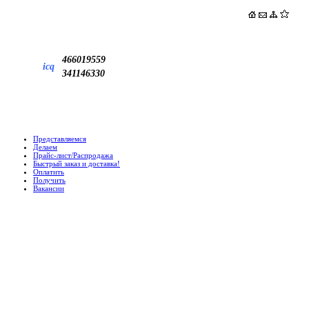
466019559
icq
341146330
Представляемся
Делаем
Прайс-лист/Распродажа
Быстрый заказ и доставка!
Оплатить
Получить
Вакансии