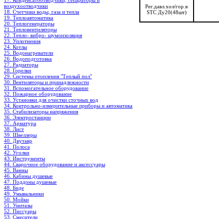
17. Конденсатоотводчики, сепараторы и
воздухоотводчики
Рег.давл.хол/гор.в
18. Счетчики воды, газа и тепла
STC Ду20(48шт)
19. Теплоавтоматика
20. Теплогенераторы
21. Тепловентиляторы
22. Тепло- вибро- шумоизоляция
23. Уплотнения
24. Котлы
25. Водонагреватели
26. Водоподготовка
27. Радиаторы
28. Горелки
29. Системы отопления "Теплый пол"
30. Вентиляторы и принадлежности
31. Вспомогательное оборудование
32. Пожарное оборудование
33. Установки для очистки сточных вод
34. Контрольно-измерительные приборы и автоматика
35. Стабилизаторы напряжения
36. Электростанции
37. Арматура
38. Лист
39. Швеллеры
40. Двутавр
41. Полоса
42. Уголки
43. Инструменты
44. Сварочное оборудование и аксессуары
45. Ванны
46. Кабины душевые
47. Поддоны душевые
48. Биде
49. Умывальники
50. Мойки
51. Унитазы
52. Писсуары
53. Смесители