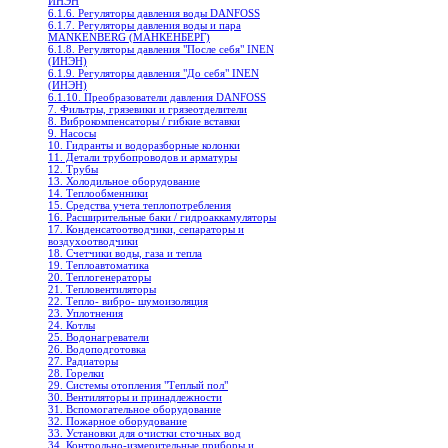
ИНЭН
6.1.6. Регуляторы давления воды DANFOSS
6.1.7. Регуляторы давления воды и пара
MANKENBERG (МАНКЕНБЕРГ)
6.1.8. Регуляторы давления "После себя" INEN
(ИНЭН)
6.1.9. Регуляторы давления "До себя" INEN
(ИНЭН)
6.1.10. Преобразователи давления DANFOSS
7. Фильтры, грязевики и грязеотделители
8. Виброкомпенсаторы / гибкие вставки
9. Насосы
10. Гидранты и водоразборные колонки
11. Детали трубопроводов и арматуры
12. Трубы
13. Холодильное oборудование
14. Теплообменники
15. Средства учета теплопотребления
16. Расширительные баки / гидроаккамуляторы
17. Конденсатоотводчики, сепараторы и
воздухоотводчики
18. Счетчики воды, газа и тепла
19. Теплоавтоматика
20. Теплогенераторы
21. Тепловентиляторы
22. Тепло- вибро- шумоизоляция
23. Уплотнения
24. Котлы
25. Водонагреватели
26. Водоподготовка
27. Радиаторы
28. Горелки
29. Системы отопления "Теплый пол"
30. Вентиляторы и принадлежности
31. Вспомогательное оборудование
32. Пожарное оборудование
33. Установки для очистки сточных вод
34. Контрольно-измерительные приборы и