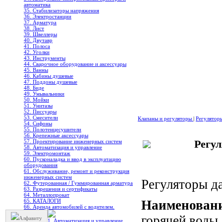
автоматика
35. Стабилизаторы напряжения
36. Электростанции
37. Арматура
38. Лист
39. Швеллеры
40. Двутавр
41. Полоса
42. Уголки
43. Инструменты
44. Сварочное оборудование и аксессуары
45. Ванны
46. Кабины душевые
47. Поддоны душевые
48. Биде
49. Умывальники
50. Мойки
51. Унитазы
52. Писсуары
53. Смесители
Клапаны и регуляторы
|
Регулятор
54. Сифоны
55. Полотенцесушители
56. Крепежные аксессуары
Регул
57. Проектирование инженерных систем
58. Автоматизация и управление
59. Электромонтаж
60. Пусконаладка и ввод в эксплуатацию
оборудования
61. Обслуживание, ремонт и реконструкция
инженерных систем
Регуляторы д
62. Футерованная / Гуммированная арматура
63. Разрешения и сертификаты
64. Металлопрокат
65. КАТАЛОГИ
Наименовани
66. Аренда автомобилей с водителем.
горячей воды 
Алфавиту
1. Автоматизация и управление