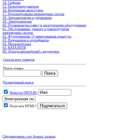
54. Сифоны
55. Полотенцесушители
56. Крепежные аксессуары
57. Проектирование инженерных систем
58. Автоматизация и управление
59. Электромонтаж
60. Пусконаладка и ввод в эксплуатацию оборудования
61. Обслуживание, ремонт и реконструкция
инженерных систем
62. Футерованная / Гуммированная арматура
63. Разрешения и сертификаты
64. Металлопрокат
65. КАТАЛОГИ
66. Аренда автомобилей с водителем.
Список всех товаров
Поиск товара
Расширенный поиск
Новости INEN.RU
Получать HTML?
.
Сформировать счет безнал. оплаты