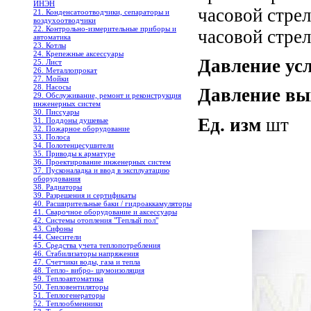
ИНЭН
часовой стрел
21. Конденсатоотводчики, сепараторы и
воздухоотводчики
22. Контрольно-измерительные приборы и
часовой стрел
автоматика
23. Котлы
24. Крепежные аксессуары
Давление ус
25. Лист
26. Металлопрокат
27. Мойки
28. Насосы
Давление вы
29. Обслуживание, ремонт и реконструкция
инженерных систем
30. Писсуары
Ед. изм
шт
31. Поддоны душевые
32. Пожарное оборудование
33. Полоса
34. Полотенцесушители
35. Приводы к арматуре
36. Проектирование инженерных систем
37. Пусконаладка и ввод в эксплуатацию
оборудования
38. Радиаторы
39. Разрешения и сертификаты
40. Расширительные баки / гидроаккамуляторы
41. Сварочное оборудование и аксессуары
42. Системы отопления "Теплый пол"
43. Сифоны
44. Смесители
45. Средства учета теплопотребления
46. Стабилизаторы напряжения
47. Счетчики воды, газа и тепла
48. Тепло- вибро- шумоизоляция
49. Теплоавтоматика
50. Тепловентиляторы
51. Теплогенераторы
52. Теплообменники