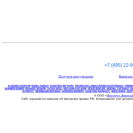
+7 (495) 22-
Получить консультацию
Выписать 
KLINGER КЛИНГЕР
,
NAVAL НАВАЛ
,
НOGFORS ХЕГФОРС
,
BROEN BALLOMAX БРОЕН БАЛЛОМАКС
,
ORBIN
BOHMER БЕМЕР
,
ERHARD ЭРХАРД
,
СИТАЛ SITAL
,
КВО
АРМ
KVO
ARM
,
VEXVE ВЕКСВЕ
,
SIGEVAL СИГЕВАЛ
,
G
БУДЕРУС
,
VIESSMANN ВИСМАН
,
JUNKERS ЮНКЕРС
.
DANFOSS ДАНФОСС
,
WIKA ВИКА
,
GEST
© ООО «
Институт Энерго
Сайт охраняется законом об авторских правах РФ. Копирование или цитир