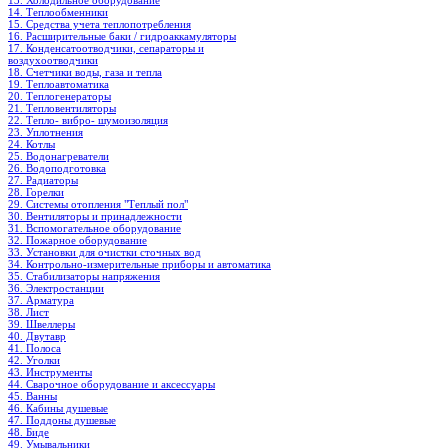
13. Холодильное oборудование
14. Теплообменники
15. Средства учета теплопотребления
16. Расширительные баки / гидроаккамуляторы
17. Конденсатоотводчики, сепараторы и
воздухоотводчики
18. Счетчики воды, газа и тепла
19. Теплоавтоматика
20. Теплогенераторы
21. Тепловентиляторы
22. Тепло- вибро- шумоизоляция
23. Уплотнения
24. Котлы
25. Водонагреватели
26. Водоподготовка
27. Радиаторы
28. Горелки
29. Системы отопления "Теплый пол"
30. Вентиляторы и принадлежности
31. Вспомогательное оборудование
32. Пожарное оборудование
33. Установки для очистки сточных вод
34. Контрольно-измерительные приборы и автоматика
35. Стабилизаторы напряжения
36. Электростанции
37. Арматура
38. Лист
39. Швеллеры
40. Двутавр
41. Полоса
42. Уголки
43. Инструменты
44. Сварочное оборудование и аксессуары
45. Ванны
46. Кабины душевые
47. Поддоны душевые
48. Биде
49. Умывальники