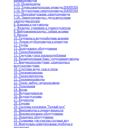
пневмоприводов
5.14. Позиционеры
5.15. Термоэлектрические приводы DANFOSS
5.16. Редукторные электроприводы DANFOSS
5.17. Интеллектуальные электроприводы
5.18. Электроприводы с двухскоростным
электродвигателем
6. Клапаны и регуляторы
7. Фильтры, грязевики и грязеотделители
8. Виброкомпенсаторы / гибкие вставки
9. Насосы
10. Гидранты и водоразборные колонки
11. Детали трубопроводов и арматуры
12. Трубы
13. Холодильное oборудование
14. Теплообменники
15. Средства учета теплопотребления
16. Расширительные баки / гидроаккамуляторы
17. Конденсатоотводчики, сепараторы и
воздухоотводчики
18. Счетчики воды, газа и тепла
19. Теплоавтоматика
20. Теплогенераторы
21. Тепловентиляторы
22. Тепло- вибро- шумоизоляция
23. Уплотнения
24. Котлы
25. Водонагреватели
26. Водоподготовка
27. Радиаторы
28. Горелки
29. Системы отопления "Теплый пол"
30. Вентиляторы и принадлежности
31. Вспомогательное оборудование
32. Пожарное оборудование
33. Установки для очистки сточных вод
34. Контрольно-измерительные приборы и
автоматика