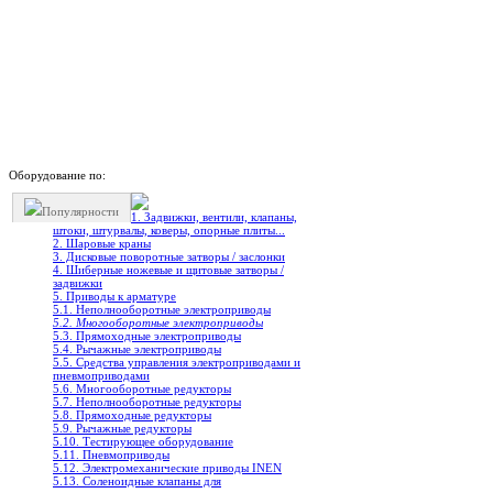
Оборудование по:
Популярности
1. Задвижки, вентили, клапаны,
штоки, штурвалы, коверы, опорные плиты...
2. Шаровые краны
3. Дисковые поворотные затворы / заслонки
4. Шиберные ножевые и щитовые затворы /
задвижки
5. Приводы к арматуре
5.1. Неполнооборотные электроприводы
5.2. Многооборотные электроприводы
5.3. Прямоходные электроприводы
5.4. Рычажные электроприводы
5.5. Средства управления электроприводами и
пневмоприводами
5.6. Многооборотные редукторы
5.7. Неполнооборотные редукторы
5.8. Прямоходные редукторы
5.9. Рычажные редукторы
5.10. Тестирующее оборудование
5.11. Пневмоприводы
5.12. Электромеханические приводы INEN
5.13. Соленоидные клапаны для