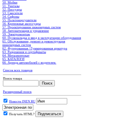
50. Мойки
51. Унитазы
52. Писсуары
53. Смесители
54. Сифоны
55. Полотенцесушители
56. Крепежные аксессуары
57. Проектирование инженерных систем
58. Автоматизация и управление
59. Электромонтаж
60. Пусконаладка и ввод в эксплуатацию оборудования
61. Обслуживание, ремонт и реконструкция
инженерных систем
62. Футерованная / Гуммированная арматура
63. Разрешения и сертификаты
64. Металлопрокат
65. КАТАЛОГИ
66. Аренда автомобилей с водителем.
Список всех товаров
Поиск товара
Расширенный поиск
Новости INEN.RU
Получать HTML?