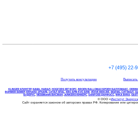
+7 (495) 22-
Получить консультацию
Выписать 
KLINGER КЛИНГЕР
,
NAVAL НАВАЛ
,
НOGFORS ХЕГФОРС
,
BROEN BALLOMAX БРОЕН БАЛЛОМАКС
,
ORBIN
BOHMER БЕМЕР
,
ERHARD ЭРХАРД
,
СИТАЛ SITAL
,
КВО
АРМ
KVO
ARM
,
VEXVE ВЕКСВЕ
,
SIGEVAL СИГЕВАЛ
,
G
БУДЕРУС
,
VIESSMANN ВИСМАН
,
JUNKERS ЮНКЕРС
.
DANFOSS ДАНФОСС
,
WIKA ВИКА
,
GEST
© ООО «
Институт Энерго
Сайт охраняется законом об авторских правах РФ. Копирование или цитир