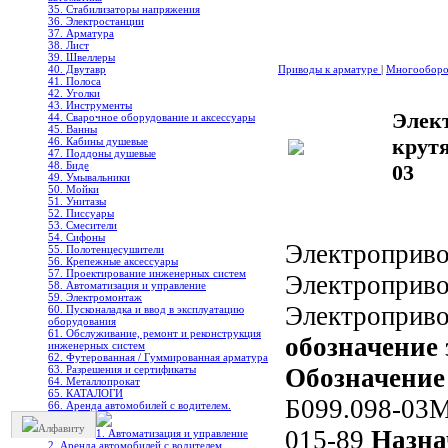
35. Стабилизаторы напряжения
36. Электростанции
37. Арматура
38. Лист
39. Швеллеры
40. Двутавр
Приводы к арматуре
|
Многооборо
41. Полоса
42. Уголки
43. Инструменты
Элек
44. Сварочное оборудование и аксессуары
45. Ванны
крут
46. Кабины душевые
47. Поддоны душевые
48. Биде
03
49. Умывальники
50. Мойки
51. Унитазы
52. Писсуары
53. Смесители
54. Сифоны
Электроприво
55. Полотенцесушители
56. Крепежные аксессуары
57. Проектирование инженерных систем
Электроприв
58. Автоматизация и управление
59. Электромонтаж
Электроприв
60. Пусконаладка и ввод в эксплуатацию
оборудования
61. Обслуживание, ремонт и реконструкция
обозначение
инженерных систем
62. Футерованная / Гуммированная арматура
63. Разрешения и сертификаты
Обозначение
64. Металлопрокат
65. КАТАЛОГИ
Б099.098-03
66. Аренда автомобилей с водителем.
Алфавиту
015-89
Назна
1. Автоматизация и управление
2. Аренда автомобилей с водителем.