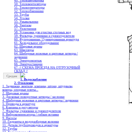
49. Теплоавтоматика
50. Тепловентиляторы
51. Теплогенераторы
52. Теплообменники
53. Трубы
54. Уголки
55. Умывальники
56. Унитазы
57. Уплотнения
58. Установки для очистки сточных вод
59. Фильтры, грязевики и грязеотделители
60. Футерованная / Гуммированная арматура
61. Холодильное oборудование
62. Шаровые краны
63. Швеллеры
64. Шиберные ножевые и щитовые затворы /
задвижки
65. Электромонтаж
66. Электростанции
67. // СХЕМА ПРОЕЗДА НА ОТГРУЗОЧНЫЙ
СКЛАД //
Средам
1. Водоснабжение
2. Отопление
1. Задвижки, вентили, клапаны, штоки, штурвалы,
коверы, опорные плиты...
2. Шаровые краны
3. Дисковые поворотные затворы / заслонки
4. Шиберные ножевые и щитовые затворы / задвижки
5. Приводы к арматуре
6. Клапаны и регуляторы
7. Фильтры, грязевики и грязеотделители
8. Виброкомпенсаторы / гибкие вставки
9. Насосы
10. Гидранты и водоразборные колонки
11. Детали трубопроводов и арматуры
12. Трубы