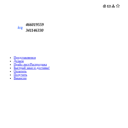
466019559
icq
341146330
Представляемся
Делаем
Прайс-лист/Распродажа
Быстрый заказ и доставка!
Оплатить
Получить
Вакансии