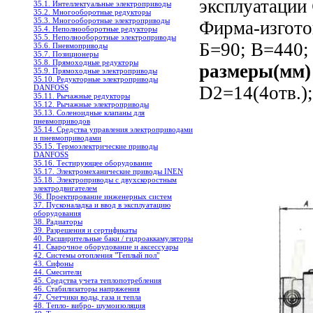
эксплуатации
35.1. Интеллектуальные электроприводы
35.2. Многооборотные редукторы
35.3. Многооборотные электроприводы
Фирма-изгото
35.4. Неполнооборотные редукторы
35.5. Неполнооборотные электроприводы
Б=90; В=440;
35.6. Пневмоприводы
35.7. Позиционеры
35.8. Прямоходные редукторы
размеры(мм)
35.9. Прямоходные электроприводы
35.10. Редукторные электроприводы
D2=14(4отв.)
DANFOSS
35.11. Рычажные редукторы
35.12. Рычажные электроприводы
35.13. Соленоидные клапаны для
пневмоприводов
35.14. Средства управления электроприводами
и пневмоприводами
35.15. Термоэлектрические приводы
DANFOSS
35.16. Тестирующее оборудование
35.17. Электромеханические приводы INEN
35.18. Электроприводы с двухскоростным
электродвигателем
36. Проектирование инженерных систем
37. Пусконаладка и ввод в эксплуатацию
оборудования
38. Радиаторы
39. Разрешения и сертификаты
40. Расширительные баки / гидроаккамуляторы
41. Сварочное оборудование и аксессуары
42. Системы отопления "Теплый пол"
43. Сифоны
44. Смесители
45. Средства учета теплопотребления
46. Стабилизаторы напряжения
47. Счетчики воды, газа и тепла
48. Тепло- вибро- шумоизоляция