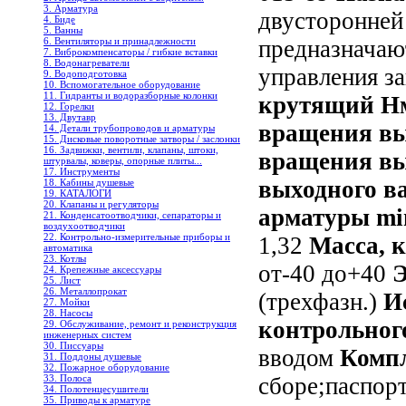
3. Арматура
двусторонней
4. Биде
5. Ванны
6. Вентиляторы и принадлежности
предназначаю
7. Виброкомпенсаторы / гибкие вставки
8. Водонагреватели
управления з
9. Водоподготовка
10. Вспомогательное оборудование
11. Гидранты и водоразборные колонки
крутящий Нм
12. Горелки
13. Двутавр
вращения вы
14. Детали трубопроводов и арматуры
15. Дисковые поворотные затворы / заслонки
16. Задвижки, вентили, клапаны, штоки,
вращения вы
штурвалы, коверы, опорные плиты...
17. Инструменты
выходного ва
18. Кабины душевые
19. КАТАЛОГИ
20. Клапаны и регуляторы
арматуры mi
21. Конденсатоотводчики, сепараторы и
воздухоотводчики
22. Контрольно-измерительные приборы и
1,32
Масса, к
автоматика
23. Котлы
от-40 до+40
24. Крепежные аксессуары
25. Лист
26. Металлопрокат
(трехфазн.)
И
27. Мойки
28. Насосы
контрольног
29. Обслуживание, ремонт и реконструкция
инженерных систем
30. Писсуары
вводом
Компл
31. Поддоны душевые
32. Пожарное оборудование
33. Полоса
сборе;паспорт
34. Полотенцесушители
35. Приводы к арматуре