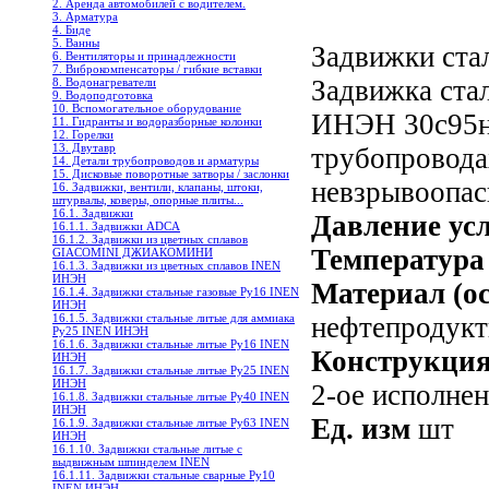
2. Аренда автомобилей с водителем.
3. Арматура
4. Биде
5. Ванны
Задвижки ста
6. Вентиляторы и принадлежности
7. Виброкомпенсаторы / гибкие вставки
Задвижка ста
8. Водонагреватели
9. Водоподготовка
10. Вспомогательное оборудование
ИНЭН 30с95
11. Гидранты и водоразборные колонки
12. Горелки
13. Двутавр
трубопроводах
14. Детали трубопроводов и арматуры
15. Дисковые поворотные затворы / заслонки
невзрывоопа
16. Задвижки, вентили, клапаны, штоки,
штурвалы, коверы, опорные плиты...
16.1. Задвижки
Давление усл
16.1.1. Задвижки ADCA
16.1.2. Задвижки из цветных сплавов
Температура
GIACOMINI ДЖИАКОМИНИ
16.1.3. Задвижки из цветных сплавов INEN
ИНЭН
Материал (о
16.1.4. Задвижки стальные газовые Ру16 INEN
ИНЭН
16.1.5. Задвижки стальные литые для аммиака
нефтепродук
Ру25 INEN ИНЭН
16.1.6. Задвижки стальные литые Ру16 INEN
Конструкци
ИНЭН
16.1.7. Задвижки стальные литые Ру25 INEN
ИНЭН
2-ое исполне
16.1.8. Задвижки стальные литые Ру40 INEN
ИНЭН
Ед. изм
шт
16.1.9. Задвижки стальные литые Ру63 INEN
ИНЭН
16.1.10. Задвижки стальные литые с
выдвижным шпинделем INEN
16.1.11. Задвижки стальные сварные Ру10
INEN ИНЭН