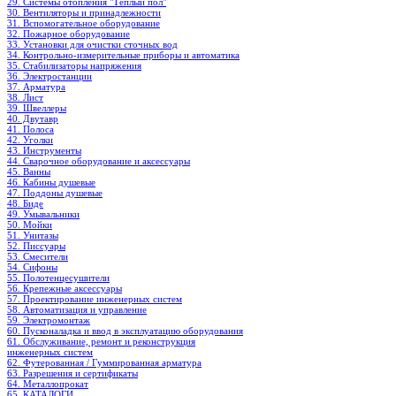
29. Системы отопления "Теплый пол"
30. Вентиляторы и принадлежности
31. Вспомогательное оборудование
32. Пожарное оборудование
33. Установки для очистки сточных вод
34. Контрольно-измерительные приборы и автоматика
35. Стабилизаторы напряжения
36. Электростанции
37. Арматура
38. Лист
39. Швеллеры
40. Двутавр
41. Полоса
42. Уголки
43. Инструменты
44. Сварочное оборудование и аксессуары
45. Ванны
46. Кабины душевые
47. Поддоны душевые
48. Биде
49. Умывальники
50. Мойки
51. Унитазы
52. Писсуары
53. Смесители
54. Сифоны
55. Полотенцесушители
56. Крепежные аксессуары
57. Проектирование инженерных систем
58. Автоматизация и управление
59. Электромонтаж
60. Пусконаладка и ввод в эксплуатацию оборудования
61. Обслуживание, ремонт и реконструкция
инженерных систем
62. Футерованная / Гуммированная арматура
63. Разрешения и сертификаты
64. Металлопрокат
65. КАТАЛОГИ