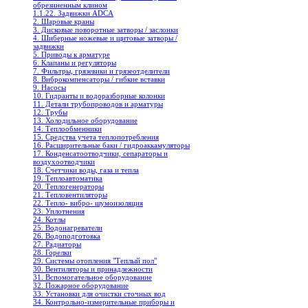
обрезиненным клином
1.1.22. Задвижки ADCA
2. Шаровые краны
3. Дисковые поворотные затворы / заслонки
4. Шиберные ножевые и щитовые затворы /
задвижки
5. Приводы к арматуре
6. Клапаны и регуляторы
7. Фильтры, грязевики и грязеотделители
8. Виброкомпенсаторы / гибкие вставки
9. Насосы
10. Гидранты и водоразборные колонки
11. Детали трубопроводов и арматуры
12. Трубы
13. Холодильное oборудование
14. Теплообменники
15. Средства учета теплопотребления
16. Расширительные баки / гидроаккамуляторы
17. Конденсатоотводчики, сепараторы и
воздухоотводчики
18. Счетчики воды, газа и тепла
19. Теплоавтоматика
20. Теплогенераторы
21. Тепловентиляторы
22. Тепло- вибро- шумоизоляция
23. Уплотнения
24. Котлы
25. Водонагреватели
26. Водоподготовка
27. Радиаторы
28. Горелки
29. Системы отопления "Теплый пол"
30. Вентиляторы и принадлежности
31. Вспомогательное оборудование
32. Пожарное оборудование
33. Установки для очистки сточных вод
34. Контрольно-измерительные приборы и