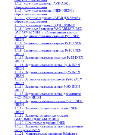
1.1.2. Чугунные задвижки AVK АВК с
обрезиненным клином
1.1.3. Чугунные задвижки INEN ИНЭН c
обрезиненным клином
1.1.4. Чугунные задвижки JAFAR ДЖАФАР с
обрезиненным клином
1.1.5. Чугунные задвижки ВОДОПРИБОР
1.1.6. Чугунные Задвижки VAG ARMATUREN
ВАГ АРМАТУРЕН с обрезиненным клином
1.1.7. Задвижки стальные сварные Ру6 INEN
ИНЭН
1.1.8. Задвижки стальные сварные Ру10 INEN
ИНЭН
1.1.9. Задвижки стальные сварные Ру16 INEN
ИНЭН
1.1.10. Задвижки стальные сварные Ру25 INEN
ИНЭН
1.1.11. Задвижки стальные литые Ру16 INEN
ИНЭН
1.1.12. Задвижки стальные литые Ру25 INEN
ИНЭН
1.1.13. Задвижки стальные литые Ру40 INEN
ИНЭН
1.1.14. Задвижки стальные литые Ру63 INEN
ИНЭН
1.1.15. Задвижки стальные литые для аммиака
Ру25 INEN ИНЭН
1.1.16. Задвижки стальные газовые Ру16 INEN
ИНЭН
1.1.17. Задвижки из цветных сплавов INEN
ИНЭН
1.1.18. Задвижки из цветных сплавов
GIACOMINI ДЖИАКОМИНИ
1.1.19. Шланговые задвижки INEN
1.1.20. Задвижки стальные литые с выдвижным
шпинделем INEN
1.1.21. Универсальные задвижки Belgicast с