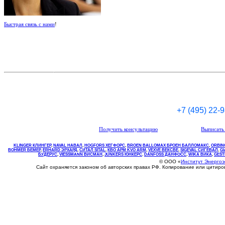
Быстрая связь с нами
!
+7 (495) 22-
Получить консультацию
Выписать 
KLINGER КЛИНГЕР
,
NAVAL НАВАЛ
,
НOGFORS ХЕГФОРС
,
BROEN BALLOMAX БРОЕН БАЛЛОМАКС
,
ORBIN
BOHMER БЕМЕР
,
ERHARD ЭРХАРД
,
СИТАЛ SITAL
,
КВО
АРМ
KVO
ARM
,
VEXVE ВЕКСВЕ
,
SIGEVAL СИГЕВАЛ
,
G
БУДЕРУС
,
VIESSMANN ВИСМАН
,
JUNKERS ЮНКЕРС
.
DANFOSS ДАНФОСС
,
WIKA ВИКА
,
GEST
© ООО «
Институт Энерго
Сайт охраняется законом об авторских правах РФ. Копирование или цитир