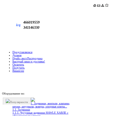
466019559
icq
341146330
Представляемся
Делаем
Прайс-лист/Распродажа
Быстрый заказ и доставка!
Оплатить
Получить
Вакансии
Оборудование по:
Популярности
1. Задвижки, вентили, клапаны,
штоки, штурвалы, коверы, опорные плиты...
1.1. Задвижки
1.1.1. Чугунные задвижки HAWLE ХАВЛЕ с
обрезиненным клином