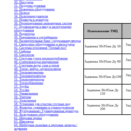
30. Писсуары
31. Поддоны душевые
32. Пожарное оборудование
33. Полоса
34. Полотенцесушители
35. Приводы к арматуре
36. Проектирование инженерных систем
37. Пусконаладка и ввод в эксплуатацию
оборудования
Наименование ТМЦ
38. Радиаторы
39. Разрешения и сертификаты
40. Расширительные баки / гидроаккамуляторы
41. Сварочное оборудование и аксессуары
Зад
Задвижка 30с95нж Ду 50
42. Системы отопления "Теплый пол"
43. Сифоны
44. Смесители
45. Средства учета теплопотребления
Зад
Задвижка 30с95нж Ду 80
46. Стабилизаторы напряжения
47. Счетчики воды, газа и тепла
48. Тепло- вибро- шумоизоляция
49. Теплоавтоматика
Зад
50. Тепловентиляторы
Задвижка 30с95нж Ду100
51. Теплогенераторы
52. Теплообменники
53. Трубы
54. Уголки
Задвижка 30с95нж Ду
Зад
55. Умывальники
150
56. Унитазы
57. Уплотнения
58. Установки для очистки сточных вод
Задвижка 30с95нж Ду
Зад
59. Фильтры, грязевики и грязеотделители
200
60. Футерованная / Гуммированная арматура
61. Холодильное oборудование
62. Шаровые краны
63. Швеллеры
64. Шиберные ножевые и щитовые затворы /
задвижки