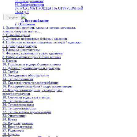
65. Электромонтаж
66. Электростанции
67. // СХЕМА ПРОЕЗДА НА ОТГРУЗОЧНЫЙ
СКЛАД //
Средам
1. Водоснабжение
2. Отопление
1. Задвижки, вентили, клапаны, штоки, штурвалы,
коверы, опорные плиты...
2. Шаровые краны
3. Дисковые поворотные затворы / заслонки
4. Шиберные ножевые и щитовые затворы / задвижки
5. Приводы к арматуре
6. Клапаны и регуляторы
7. Фильтры, грязевики и грязеотделители
8. Виброкомпенсаторы / гибкие вставки
9. Насосы
10. Гидранты и водоразборные колонки
11. Детали трубопроводов и арматуры
12. Трубы
13. Холодильное oборудование
14. Теплообменники
15. Средства учета теплопотребления
16. Расширительные баки / гидроаккамуляторы
17. Конденсатоотводчики, сепараторы и
воздухоотводчики
18. Счетчики воды, газа и тепла
19. Теплоавтоматика
20. Теплогенераторы
21. Тепловентиляторы
22. Тепло- вибро- шумоизоляция
23. Уплотнения
24. Котлы
25. Водонагреватели
26. Водоподготовка
27. Радиаторы
28. Горелки