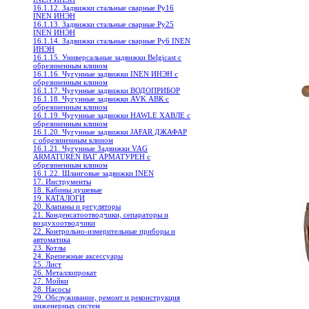
16.1.12. Задвижки стальные сварные Ру16
INEN ИНЭН
16.1.13. Задвижки стальные сварные Ру25
INEN ИНЭН
16.1.14. Задвижки стальные сварные Ру6 INEN
ИНЭН
16.1.15. Универсальные задвижки Belgicast с
обрезиненным клином
16.1.16. Чугунные задвижки INEN ИНЭН c
обрезиненным клином
16.1.17. Чугунные задвижки ВОДОПРИБОР
16.1.18. Чугунные задвижки AVK АВК с
обрезиненным клином
16.1.19. Чугунные задвижки HAWLE ХАВЛЕ с
обрезиненным клином
16.1.20. Чугунные задвижки JAFAR ДЖАФАР
с обрезиненным клином
16.1.21. Чугунные Задвижки VAG
ARMATUREN ВАГ АРМАТУРЕН с
обрезиненным клином
16.1.22. Шланговые задвижки INEN
17. Инструменты
18. Кабины душевые
19. КАТАЛОГИ
20. Клапаны и регуляторы
21. Конденсатоотводчики, сепараторы и
воздухоотводчики
22. Контрольно-измерительные приборы и
автоматика
23. Котлы
24. Крепежные аксессуары
25. Лист
26. Металлопрокат
27. Мойки
28. Насосы
29. Обслуживание, ремонт и реконструкция
инженерных систем