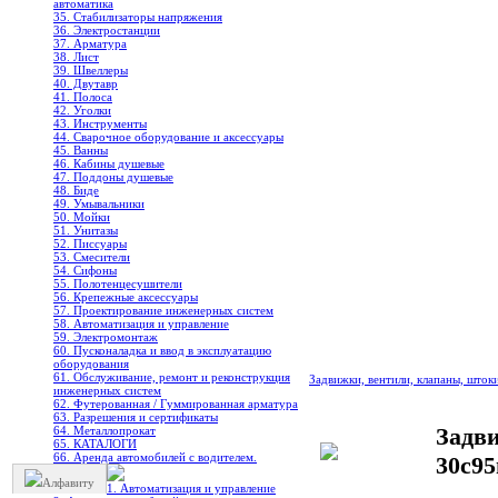
автоматика
35. Стабилизаторы напряжения
36. Электростанции
37. Арматура
38. Лист
39. Швеллеры
40. Двутавр
41. Полоса
42. Уголки
43. Инструменты
44. Сварочное оборудование и аксессуары
45. Ванны
46. Кабины душевые
47. Поддоны душевые
48. Биде
49. Умывальники
50. Мойки
51. Унитазы
52. Писсуары
53. Смесители
54. Сифоны
55. Полотенцесушители
56. Крепежные аксессуары
57. Проектирование инженерных систем
58. Автоматизация и управление
59. Электромонтаж
60. Пусконаладка и ввод в эксплуатацию
оборудования
61. Обслуживание, ремонт и реконструкция
Задвижки, вентили, клапаны, шток
инженерных систем
62. Футерованная / Гуммированная арматура
63. Разрешения и сертификаты
Задв
64. Металлопрокат
65. КАТАЛОГИ
66. Аренда автомобилей с водителем.
30с95
Алфавиту
1. Автоматизация и управление