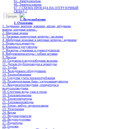
65. Электромонтаж
66. Электростанции
67. // СХЕМА ПРОЕЗДА НА ОТГРУЗОЧНЫЙ
СКЛАД //
Средам
1. Водоснабжение
2. Отопление
1. Задвижки, вентили, клапаны, штоки, штурвалы,
коверы, опорные плиты...
2. Шаровые краны
3. Дисковые поворотные затворы / заслонки
4. Шиберные ножевые и щитовые затворы / задвижки
5. Приводы к арматуре
6. Клапаны и регуляторы
7. Фильтры, грязевики и грязеотделители
8. Виброкомпенсаторы / гибкие вставки
9. Насосы
10. Гидранты и водоразборные колонки
11. Детали трубопроводов и арматуры
12. Трубы
13. Холодильное oборудование
14. Теплообменники
15. Средства учета теплопотребления
16. Расширительные баки / гидроаккамуляторы
17. Конденсатоотводчики, сепараторы и
воздухоотводчики
18. Счетчики воды, газа и тепла
19. Теплоавтоматика
20. Теплогенераторы
21. Тепловентиляторы
22. Тепло- вибро- шумоизоляция
23. Уплотнения
24. Котлы
25. Водонагреватели
26. Водоподготовка
27. Радиаторы
28. Горелки