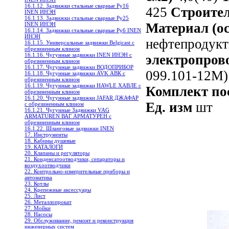
16.1.12. Задвижки стальные сварные Ру16
425
Строите
INEN ИНЭН
16.1.13. Задвижки стальные сварные Ру25
Материал (о
INEN ИНЭН
16.1.14. Задвижки стальные сварные Ру6 INEN
ИНЭН
нефтепродук
16.1.15. Универсальные задвижки Belgicast с
обрезиненным клином
16.1.16. Чугунные задвижки INEN ИНЭН c
электропров
обрезиненным клином
16.1.17. Чугунные задвижки ВОДОПРИБОР
099.101-12М
16.1.18. Чугунные задвижки AVK АВК с
обрезиненным клином
16.1.19. Чугунные задвижки HAWLE ХАВЛЕ с
Комплект п
обрезиненным клином
16.1.20. Чугунные задвижки JAFAR ДЖАФАР
Ед. изм
шт
с обрезиненным клином
16.1.21. Чугунные Задвижки VAG
ARMATUREN ВАГ АРМАТУРЕН с
обрезиненным клином
16.1.22. Шланговые задвижки INEN
17. Инструменты
18. Кабины душевые
19. КАТАЛОГИ
20. Клапаны и регуляторы
21. Конденсатоотводчики, сепараторы и
воздухоотводчики
22. Контрольно-измерительные приборы и
автоматика
23. Котлы
24. Крепежные аксессуары
25. Лист
26. Металлопрокат
27. Мойки
28. Насосы
29. Обслуживание, ремонт и реконструкция
инженерных систем