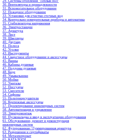
29. Системы отопления "Теплый пол"
30. Вентиляторы и принадлежности
31. Вспомогательное оборудование
32. Пожарное оборудование
33. Установки для очистки сточных вод
34. Контрольно-измерительные приборы и автоматика
35. Стабилизаторы напряжения
36. Электростанции
37. Арматура
38. Лист
39. Швеллеры
40. Двутавр
41. Полоса
42. Уголки
43. Инструменты
44. Сварочное оборудование и аксессуары
45. Ванны
46. Кабины душевые
47. Поддоны душевые
48. Биде
49. Умывальники
50. Мойки
51. Унитазы
52. Писсуары
53. Смесители
54. Сифоны
55. Полотенцесушители
56. Крепежные аксессуары
57. Проектирование инженерных систем
58. Автоматизация и управление
59. Электромонтаж
60. Пусконаладка и ввод в эксплуатацию оборудования
61. Обслуживание, ремонт и реконструкция
инженерных систем
62. Футерованная / Гуммированная арматура
63. Разрешения и сертификаты
64. Металлопрокат
65. КАТАЛОГИ