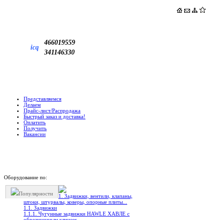
466019559
icq
341146330
Представляемся
Делаем
Прайс-лист/Распродажа
Быстрый заказ и доставка!
Оплатить
Получить
Вакансии
Оборудование по:
Популярности
1. Задвижки, вентили, клапаны,
штоки, штурвалы, коверы, опорные плиты...
1.1. Задвижки
1.1.1. Чугунные задвижки HAWLE ХАВЛЕ с
обрезиненным клином