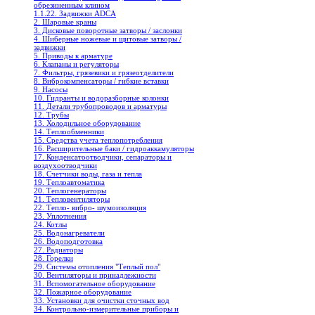
обрезиненным клином
1.1.22. Задвижки ADCA
2. Шаровые краны
3. Дисковые поворотные затворы / заслонки
4. Шиберные ножевые и щитовые затворы /
задвижки
5. Приводы к арматуре
6. Клапаны и регуляторы
7. Фильтры, грязевики и грязеотделители
8. Виброкомпенсаторы / гибкие вставки
9. Насосы
10. Гидранты и водоразборные колонки
11. Детали трубопроводов и арматуры
12. Трубы
13. Холодильное oборудование
14. Теплообменники
15. Средства учета теплопотребления
16. Расширительные баки / гидроаккамуляторы
17. Конденсатоотводчики, сепараторы и
воздухоотводчики
18. Счетчики воды, газа и тепла
19. Теплоавтоматика
20. Теплогенераторы
21. Тепловентиляторы
22. Тепло- вибро- шумоизоляция
23. Уплотнения
24. Котлы
25. Водонагреватели
26. Водоподготовка
27. Радиаторы
28. Горелки
29. Системы отопления "Теплый пол"
30. Вентиляторы и принадлежности
31. Вспомогательное оборудование
32. Пожарное оборудование
33. Установки для очистки сточных вод
34. Контрольно-измерительные приборы и