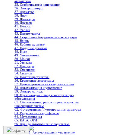
автоматика
35. Стабилизаторы напряжения
36. Электростанции
37. Арматура
38. Лист
39. Швеллеры
40. Двутавр
41. Полоса
42. Уголки
43. Инструменты
44. Сварочное оборудование и аксессуары
45. Ванны
46. Кабины душевые
47. Поддоны душевые
48. Биде
49. Умывальники
50. Мойки
51. Унитазы
52. Писсуары
53. Смесители
54. Сифоны
55. Полотенцесушители
56. Крепежные аксессуары
57. Проектирование инженерных систем
58. Автоматизация и управление
59. Электромонтаж
60. Пусконаладка и ввод в эксплуатацию
оборудования
61. Обслуживание, ремонт и реконструкция
инженерных систем
62. Футерованная / Гуммированная арматура
63. Разрешения и сертификаты
64. Металлопрокат
65. КАТАЛОГИ
66. Аренда автомобилей с водителем.
Алфавиту
1. Автоматизация и управление