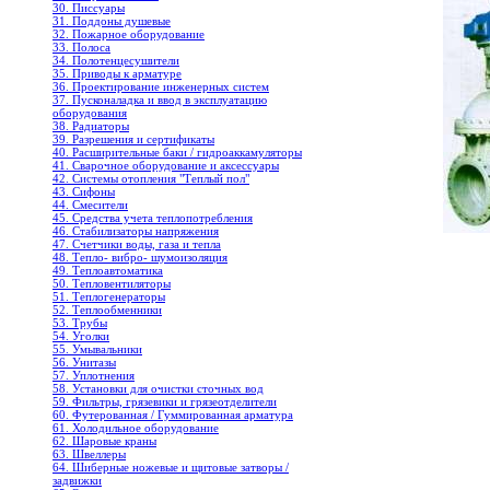
30. Писсуары
31. Поддоны душевые
32. Пожарное оборудование
33. Полоса
34. Полотенцесушители
35. Приводы к арматуре
36. Проектирование инженерных систем
37. Пусконаладка и ввод в эксплуатацию
оборудования
38. Радиаторы
39. Разрешения и сертификаты
40. Расширительные баки / гидроаккамуляторы
41. Сварочное оборудование и аксессуары
42. Системы отопления "Теплый пол"
43. Сифоны
44. Смесители
45. Средства учета теплопотребления
46. Стабилизаторы напряжения
47. Счетчики воды, газа и тепла
48. Тепло- вибро- шумоизоляция
49. Теплоавтоматика
50. Тепловентиляторы
51. Теплогенераторы
52. Теплообменники
53. Трубы
54. Уголки
55. Умывальники
56. Унитазы
57. Уплотнения
58. Установки для очистки сточных вод
59. Фильтры, грязевики и грязеотделители
60. Футерованная / Гуммированная арматура
61. Холодильное oборудование
62. Шаровые краны
63. Швеллеры
64. Шиберные ножевые и щитовые затворы /
задвижки