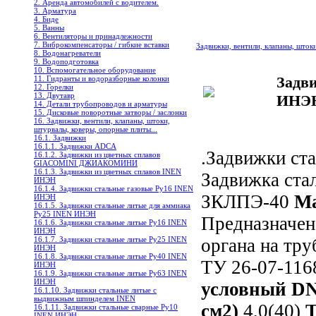
2. Аренда автомобилей с водителем.
3. Арматура
4. Биде
5. Ванны
6. Вентиляторы и принадлежности
7. Виброкомпенсаторы / гибкие вставки
Задвижки, вентили, клапаны, шток
8. Водонагреватели
9. Водоподготовка
10. Вспомогательное оборудование
Задв
11. Гидранты и водоразборные колонки
12. Горелки
13. Двутавр
ИНЭН
14. Детали трубопроводов и арматуры
15. Дисковые поворотные затворы / заслонки
16. Задвижки, вентили, клапаны, штоки,
штурвалы, коверы, опорные плиты...
16.1. Задвижки
16.1.1. Задвижки ADCA
.Задвижки ст
16.1.2. Задвижки из цветных сплавов
GIACOMINI ДЖИАКОМИНИ
16.1.3. Задвижки из цветных сплавов INEN
Задвижка ста
ИНЭН
16.1.4. Задвижки стальные газовые Ру16 INEN
ЗКЛПЭ-40
М
ИНЭН
16.1.5. Задвижки стальные литые для аммиака
Ру25 INEN ИНЭН
Предназначена
16.1.6. Задвижки стальные литые Ру16 INEN
ИНЭН
16.1.7. Задвижки стальные литые Ру25 INEN
органа на тр
ИНЭН
16.1.8. Задвижки стальные литые Ру40 INEN
ТУ 26-07-116
ИНЭН
16.1.9. Задвижки стальные литые Ру63 INEN
ИНЭН
условный D
16.1.10. Задвижки стальные литые с
выдвижным шпинделем INEN
см2)
4,0(40)
Т
16.1.11. Задвижки стальные сварные Ру10
INEN ИНЭН