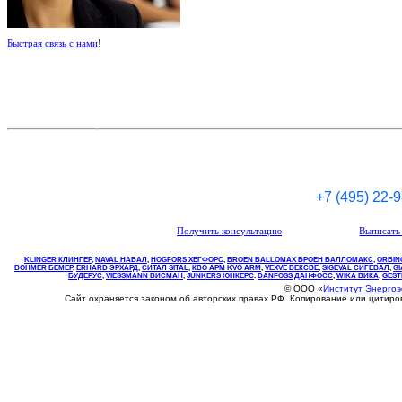
Быстрая связь с нами
!
+7 (495) 22-
Получить консультацию
Выписать 
KLINGER КЛИНГЕР
,
NAVAL НАВАЛ
,
НOGFORS ХЕГФОРС
,
BROEN BALLOMAX БРОЕН БАЛЛОМАКС
,
ORBIN
BOHMER БЕМЕР
,
ERHARD ЭРХАРД
,
СИТАЛ SITAL
,
КВО
АРМ
KVO
ARM
,
VEXVE ВЕКСВЕ
,
SIGEVAL СИГЕВАЛ
,
G
БУДЕРУС
,
VIESSMANN ВИСМАН
,
JUNKERS ЮНКЕРС
.
DANFOSS ДАНФОСС
,
WIKA ВИКА
,
GEST
© ООО «
Институт Энерго
Сайт охраняется законом об авторских правах РФ. Копирование или цитир