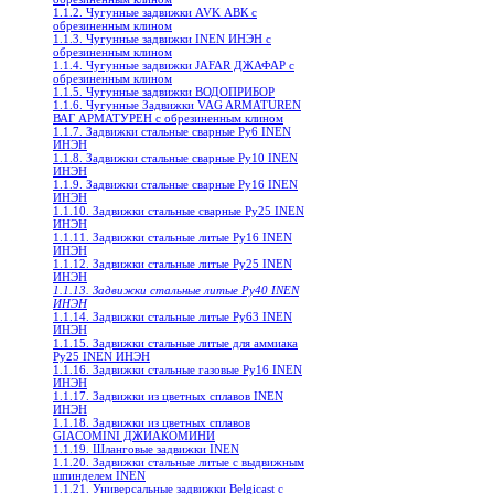
1.1.2. Чугунные задвижки AVK АВК с
обрезиненным клином
1.1.3. Чугунные задвижки INEN ИНЭН c
обрезиненным клином
1.1.4. Чугунные задвижки JAFAR ДЖАФАР с
обрезиненным клином
1.1.5. Чугунные задвижки ВОДОПРИБОР
1.1.6. Чугунные Задвижки VAG ARMATUREN
ВАГ АРМАТУРЕН с обрезиненным клином
1.1.7. Задвижки стальные сварные Ру6 INEN
ИНЭН
1.1.8. Задвижки стальные сварные Ру10 INEN
ИНЭН
1.1.9. Задвижки стальные сварные Ру16 INEN
ИНЭН
1.1.10. Задвижки стальные сварные Ру25 INEN
ИНЭН
1.1.11. Задвижки стальные литые Ру16 INEN
ИНЭН
1.1.12. Задвижки стальные литые Ру25 INEN
ИНЭН
1.1.13. Задвижки стальные литые Ру40 INEN
ИНЭН
1.1.14. Задвижки стальные литые Ру63 INEN
ИНЭН
1.1.15. Задвижки стальные литые для аммиака
Ру25 INEN ИНЭН
1.1.16. Задвижки стальные газовые Ру16 INEN
ИНЭН
1.1.17. Задвижки из цветных сплавов INEN
ИНЭН
1.1.18. Задвижки из цветных сплавов
GIACOMINI ДЖИАКОМИНИ
1.1.19. Шланговые задвижки INEN
1.1.20. Задвижки стальные литые с выдвижным
шпинделем INEN
1.1.21. Универсальные задвижки Belgicast с