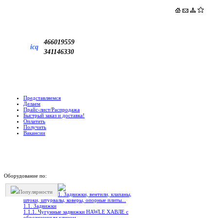
466019559
icq
341146330
Представляемся
Делаем
Прайс-лист/Распродажа
Быстрый заказ и доставка!
Оплатить
Получить
Вакансии
Оборудование по:
Популярности
1. Задвижки, вентили, клапаны,
штоки, штурвалы, коверы, опорные плиты...
1.1. Задвижки
1.1.1. Чугунные задвижки HAWLE ХАВЛЕ с
обрезиненным клином