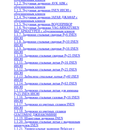
1.1.2. Чугунные задвижки AVK АВК с
обрезиненным клином
1.1.3. Чугунные задвижки INEN ИНЭН c
обрезиненным клином
1.1.4. Чугунные задвижки JAFAR ДЖАФАР с
обрезиненным клином
1.1.5. Чугунные задвижки ВОДОПРИБОР
1.1.6. Чугунные Задвижки VAG ARMATUREN
ВАГ АРМАТУРЕН с обрезиненным клином
1.1.7. Задвижки стальные сварные Ру6 INEN
ИНЭН
1.1.8. Задвижки стальные сварные Ру10 INEN
ИНЭН
1.1.9. Задвижки стальные сварные Ру16 INEN
ИНЭН
1.1.10. Задвижки стальные сварные Ру25 INEN
ИНЭН
1.1.11. Задвижки стальные литые Ру16 INEN
ИНЭН
1.1.12. Задвижки стальные литые Ру25 INEN
ИНЭН
1.1.13. Задвижки стальные литые Ру40 INEN
ИНЭН
1.1.14. Задвижки стальные литые Ру63 INEN
ИНЭН
1.1.15. Задвижки стальные литые для аммиака
Ру25 INEN ИНЭН
1.1.16. Задвижки стальные газовые Ру16 INEN
ИНЭН
1.1.17. Задвижки из цветных сплавов INEN
ИНЭН
1.1.18. Задвижки из цветных сплавов
GIACOMINI ДЖИАКОМИНИ
1.1.19. Шланговые задвижки INEN
1.1.20. Задвижки стальные литые с выдвижным
шпинделем INEN
1.1.21. Универсальные задвижки Belgicast с