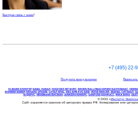
Быстрая связь с нами
!
+7 (495) 22-
Получить консультацию
Выписать 
KLINGER КЛИНГЕР
,
NAVAL НАВАЛ
,
НOGFORS ХЕГФОРС
,
BROEN BALLOMAX БРОЕН БАЛЛОМАКС
,
ORBIN
BOHMER БЕМЕР
,
ERHARD ЭРХАРД
,
СИТАЛ SITAL
,
КВО
АРМ
KVO
ARM
,
VEXVE ВЕКСВЕ
,
SIGEVAL СИГЕВАЛ
,
G
БУДЕРУС
,
VIESSMANN ВИСМАН
,
JUNKERS ЮНКЕРС
.
DANFOSS ДАНФОСС
,
WIKA ВИКА
,
GEST
© ООО «
Институт Энерго
Сайт охраняется законом об авторских правах РФ. Копирование или цитир