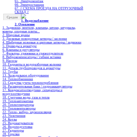
65. Электромонтаж
66. Электростанции
67. // СХЕМА ПРОЕЗДА НА ОТГРУЗОЧНЫЙ
СКЛАД //
Средам
1. Водоснабжение
2. Отопление
1. Задвижки, вентили, клапаны, штоки, штурвалы,
коверы, опорные плиты...
2. Шаровые краны
3. Дисковые поворотные затворы / заслонки
4. Шиберные ножевые и щитовые затворы / задвижки
5. Приводы к арматуре
6. Клапаны и регуляторы
7. Фильтры, грязевики и грязеотделители
8. Виброкомпенсаторы / гибкие вставки
9. Насосы
10. Гидранты и водоразборные колонки
11. Детали трубопроводов и арматуры
12. Трубы
13. Холодильное oборудование
14. Теплообменники
15. Средства учета теплопотребления
16. Расширительные баки / гидроаккамуляторы
17. Конденсатоотводчики, сепараторы и
воздухоотводчики
18. Счетчики воды, газа и тепла
19. Теплоавтоматика
20. Теплогенераторы
21. Тепловентиляторы
22. Тепло- вибро- шумоизоляция
23. Уплотнения
24. Котлы
25. Водонагреватели
26. Водоподготовка
27. Радиаторы
28. Горелки