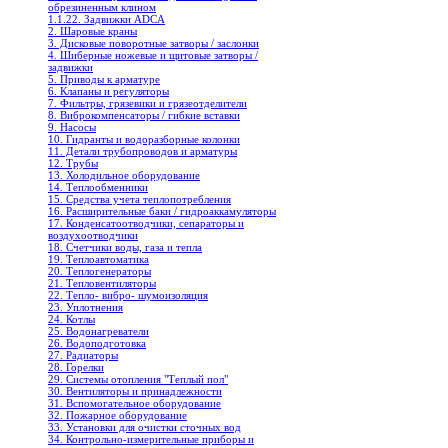
обрезиненным клином
1.1.22. Задвижки ADCA
2. Шаровые краны
3. Дисковые поворотные затворы / заслонки
4. Шиберные ножевые и щитовые затворы /
задвижки
5. Приводы к арматуре
6. Клапаны и регуляторы
7. Фильтры, грязевики и грязеотделители
8. Виброкомпенсаторы / гибкие вставки
9. Насосы
10. Гидранты и водоразборные колонки
11. Детали трубопроводов и арматуры
12. Трубы
13. Холодильное oборудование
14. Теплообменники
15. Средства учета теплопотребления
16. Расширительные баки / гидроаккамуляторы
17. Конденсатоотводчики, сепараторы и
воздухоотводчики
18. Счетчики воды, газа и тепла
19. Теплоавтоматика
20. Теплогенераторы
21. Тепловентиляторы
22. Тепло- вибро- шумоизоляция
23. Уплотнения
24. Котлы
25. Водонагреватели
26. Водоподготовка
27. Радиаторы
28. Горелки
29. Системы отопления "Теплый пол"
30. Вентиляторы и принадлежности
31. Вспомогательное оборудование
32. Пожарное оборудование
33. Установки для очистки сточных вод
34. Контрольно-измерительные приборы и