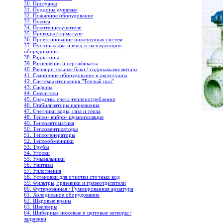
30. Писсуары
31. Поддоны душевые
32. Пожарное оборудование
33. Полоса
34. Полотенцесушители
35. Приводы к арматуре
36. Проектирование инженерных систем
37. Пусконаладка и ввод в эксплуатацию
оборудования
38. Радиаторы
39. Разрешения и сертификаты
40. Расширительные баки / гидроаккамуляторы
41. Сварочное оборудование и аксессуары
42. Системы отопления "Теплый пол"
43. Сифоны
44. Смесители
45. Средства учета теплопотребления
46. Стабилизаторы напряжения
47. Счетчики воды, газа и тепла
48. Тепло- вибро- шумоизоляция
49. Теплоавтоматика
50. Тепловентиляторы
51. Теплогенераторы
52. Теплообменники
53. Трубы
54. Уголки
55. Умывальники
56. Унитазы
57. Уплотнения
58. Установки для очистки сточных вод
59. Фильтры, грязевики и грязеотделители
60. Футерованная / Гуммированная арматура
61. Холодильное oборудование
62. Шаровые краны
63. Швеллеры
64. Шиберные ножевые и щитовые затворы /
задвижки