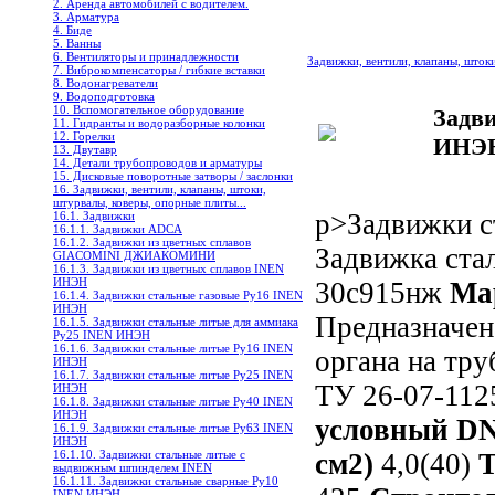
2. Аренда автомобилей с водителем.
3. Арматура
4. Биде
5. Ванны
6. Вентиляторы и принадлежности
Задвижки, вентили, клапаны, шток
7. Виброкомпенсаторы / гибкие вставки
8. Водонагреватели
9. Водоподготовка
10. Вспомогательное оборудование
Задв
11. Гидранты и водоразборные колонки
12. Горелки
ИНЭН
13. Двутавр
14. Детали трубопроводов и арматуры
15. Дисковые поворотные затворы / заслонки
16. Задвижки, вентили, клапаны, штоки,
штурвалы, коверы, опорные плиты...
p>Задвижки с
16.1. Задвижки
16.1.1. Задвижки ADCA
16.1.2. Задвижки из цветных сплавов
Задвижка ста
GIACOMINI ДЖИАКОМИНИ
16.1.3. Задвижки из цветных сплавов INEN
ИНЭН
30с915нж
Ма
16.1.4. Задвижки стальные газовые Ру16 INEN
ИНЭН
Предназначена
16.1.5. Задвижки стальные литые для аммиака
Ру25 INEN ИНЭН
16.1.6. Задвижки стальные литые Ру16 INEN
органа на тр
ИНЭН
16.1.7. Задвижки стальные литые Ру25 INEN
ТУ 26-07-112
ИНЭН
16.1.8. Задвижки стальные литые Ру40 INEN
ИНЭН
условный D
16.1.9. Задвижки стальные литые Ру63 INEN
ИНЭН
16.1.10. Задвижки стальные литые с
см2)
4,0(40)
Т
выдвижным шпинделем INEN
16.1.11. Задвижки стальные сварные Ру10
INEN ИНЭН