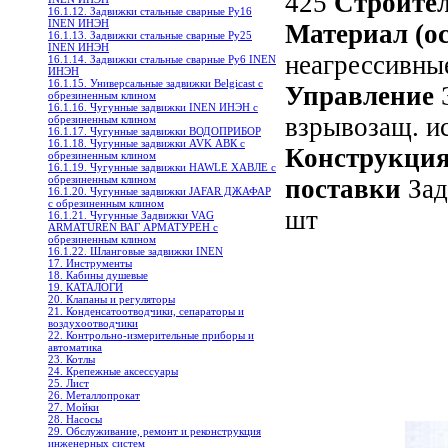
425
Строите
16.1.12. Задвижки стальные сварные Ру16
INEN ИНЭН
Материал (о
16.1.13. Задвижки стальные сварные Ру25
INEN ИНЭН
неагрессивны
16.1.14. Задвижки стальные сварные Ру6 INEN
ИНЭН
16.1.15. Универсальные задвижки Belgicast с
Управление
обрезиненным клином
16.1.16. Чугунные задвижки INEN ИНЭН c
взрывозащ. и
обрезиненным клином
16.1.17. Чугунные задвижки ВОДОПРИБОР
16.1.18. Чугунные задвижки AVK АВК с
Конструкци
обрезиненным клином
16.1.19. Чугунные задвижки HAWLE ХАВЛЕ с
обрезиненным клином
поставки
Зад
16.1.20. Чугунные задвижки JAFAR ДЖАФАР
с обрезиненным клином
шт
16.1.21. Чугунные Задвижки VAG
ARMATUREN ВАГ АРМАТУРЕН с
обрезиненным клином
16.1.22. Шланговые задвижки INEN
17. Инструменты
18. Кабины душевые
19. КАТАЛОГИ
20. Клапаны и регуляторы
21. Конденсатоотводчики, сепараторы и
воздухоотводчики
22. Контрольно-измерительные приборы и
автоматика
23. Котлы
24. Крепежные аксессуары
25. Лист
26. Металлопрокат
27. Мойки
28. Насосы
29. Обслуживание, ремонт и реконструкция
инженерных систем