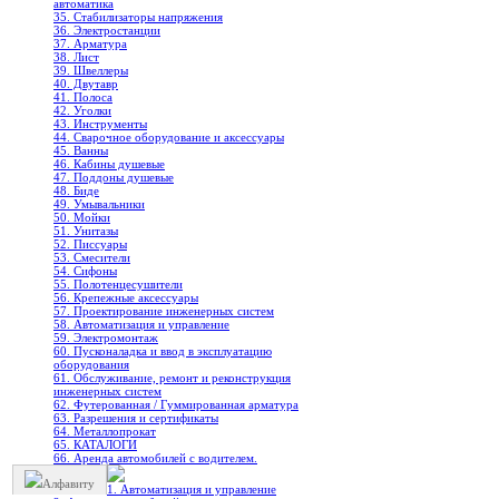
автоматика
35. Стабилизаторы напряжения
36. Электростанции
37. Арматура
38. Лист
39. Швеллеры
40. Двутавр
41. Полоса
42. Уголки
43. Инструменты
44. Сварочное оборудование и аксессуары
45. Ванны
46. Кабины душевые
47. Поддоны душевые
48. Биде
49. Умывальники
50. Мойки
51. Унитазы
52. Писсуары
53. Смесители
54. Сифоны
55. Полотенцесушители
56. Крепежные аксессуары
57. Проектирование инженерных систем
58. Автоматизация и управление
59. Электромонтаж
60. Пусконаладка и ввод в эксплуатацию
оборудования
61. Обслуживание, ремонт и реконструкция
инженерных систем
62. Футерованная / Гуммированная арматура
63. Разрешения и сертификаты
64. Металлопрокат
65. КАТАЛОГИ
66. Аренда автомобилей с водителем.
Алфавиту
1. Автоматизация и управление