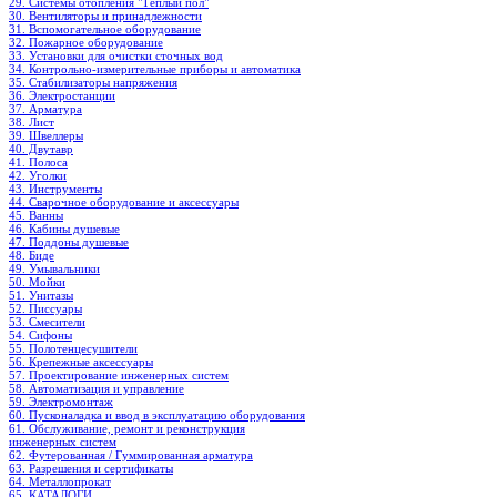
29. Системы отопления "Теплый пол"
30. Вентиляторы и принадлежности
31. Вспомогательное оборудование
32. Пожарное оборудование
33. Установки для очистки сточных вод
34. Контрольно-измерительные приборы и автоматика
35. Стабилизаторы напряжения
36. Электростанции
37. Арматура
38. Лист
39. Швеллеры
40. Двутавр
41. Полоса
42. Уголки
43. Инструменты
44. Сварочное оборудование и аксессуары
45. Ванны
46. Кабины душевые
47. Поддоны душевые
48. Биде
49. Умывальники
50. Мойки
51. Унитазы
52. Писсуары
53. Смесители
54. Сифоны
55. Полотенцесушители
56. Крепежные аксессуары
57. Проектирование инженерных систем
58. Автоматизация и управление
59. Электромонтаж
60. Пусконаладка и ввод в эксплуатацию оборудования
61. Обслуживание, ремонт и реконструкция
инженерных систем
62. Футерованная / Гуммированная арматура
63. Разрешения и сертификаты
64. Металлопрокат
65. КАТАЛОГИ