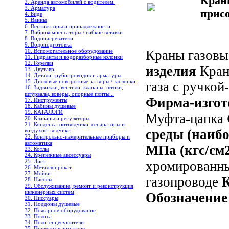
Кран
2. Аренда автомобилей с водителем.
3. Арматура
прис
4. Биде
5. Ванны
6. Вентиляторы и принадлежности
7. Виброкомпенсаторы / гибкие вставки
8. Водонагреватели
9. Водоподготовка
10. Вспомогательное оборудование
Краны газовы
11. Гидранты и водоразборные колонки
12. Горелки
изделия
Кран
13. Двутавр
14. Детали трубопроводов и арматуры
15. Дисковые поворотные затворы / заслонки
газа с ручко
16. Задвижки, вентили, клапаны, штоки,
штурвалы, коверы, опорные плиты...
Фирма-изгот
17. Инструменты
18. Кабины душевые
19. КАТАЛОГИ
Муфта-цапка
20. Клапаны и регуляторы
21. Конденсатоотводчики, сепараторы и
среды (наиб
воздухоотводчики
22. Контрольно-измерительные приборы и
автоматика
МПа (кгс/см
23. Котлы
24. Крепежные аксессуары
25. Лист
хромированн
26. Металлопрокат
27. Мойки
газопроводе
28. Насосы
29. Обслуживание, ремонт и реконструкция
инженерных систем
Обозначение
30. Писсуары
31. Поддоны душевые
32. Пожарное оборудование
33. Полоса
34. Полотенцесушители
35. Приводы к арматуре