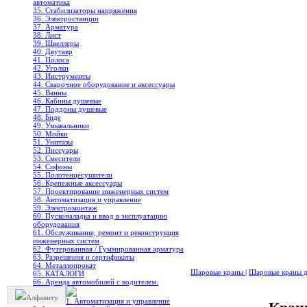
автоматика
35. Стабилизаторы напряжения
36. Электростанции
37. Арматура
38. Лист
39. Швеллеры
40. Двутавр
41. Полоса
42. Уголки
43. Инструменты
44. Сварочное оборудование и аксессуары
45. Ванны
46. Кабины душевые
47. Поддоны душевые
48. Биде
49. Умывальники
50. Мойки
51. Унитазы
52. Писсуары
53. Смесители
54. Сифоны
55. Полотенцесушители
56. Крепежные аксессуары
57. Проектирование инженерных систем
58. Автоматизация и управление
59. Электромонтаж
60. Пусконаладка и ввод в эксплуатацию
оборудования
61. Обслуживание, ремонт и реконструкция
инженерных систем
62. Футерованная / Гуммированная арматура
63. Разрешения и сертификаты
64. Металлопрокат
Шаровые краны
|
Шаровые краны д
65. КАТАЛОГИ
66. Аренда автомобилей с водителем.
Алфавиту
1. Автоматизация и управление