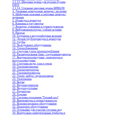
2.1.13. Шаровые краны для пропан-бутана
INEN
2.1.14. Стальные шаровые краны БИВАЛ®
3. Дисковые поворотные затворы / заслонки
4. Шиберные ножевые и щитовые затворы /
задвижки
5. Приводы к арматуре
6. Клапаны и регуляторы
7. Фильтры, грязевики и грязеотделители
8. Виброкомпенсаторы / гибкие вставки
9. Насосы
10. Гидранты и водоразборные колонки
11. Детали трубопроводов и арматуры
12. Трубы
13. Холодильное oборудование
14. Теплообменники
15. Средства учета теплопотребления
16. Расширительные баки / гидроаккамуляторы
17. Конденсатоотводчики, сепараторы и
воздухоотводчики
18. Счетчики воды, газа и тепла
19. Теплоавтоматика
20. Теплогенераторы
21. Тепловентиляторы
22. Тепло- вибро- шумоизоляция
23. Уплотнения
24. Котлы
25. Водонагреватели
26. Водоподготовка
27. Радиаторы
28. Горелки
29. Системы отопления "Теплый пол"
30. Вентиляторы и принадлежности
31. Вспомогательное оборудование
32. Пожарное оборудование
33. Установки для очистки сточных вод
34. Контрольно-измерительные приборы и