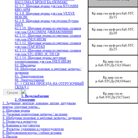
BALLOMAX БРОЕН БАЛЛОМАКС
62.1.7. Шаровые краны для газа KVOARM
КВО-АРМ
62.1.8. Шаровые краны для газа VEXVE
Кр.шар.газ.муф-рез.баб.STC
ВЕКСВЕ
Ду15
62.1.9. Шаровые краны для пропан-бутана
INEN
62.1.10. Шаровые краны из цветных сплавов
Кр.шар.газ.муф-рез.баб.STC
для газа GIACOMINI ДЖИАКОМИНИ
Ду20
62.1.11. Шаровые краны из цветных сплавов
для газа INEN ИНЭН
62.1.12. Шаровые краны из цветных сплавов
Кр.шар.газ.муф-рез.баб.STC
для газа ITAP ИТАП
Ду25
62.1.13. Шаровые краны из цветных сплавов
для газа STC-IDRO ЭС ТИ СИ
62.1.14. Шаровые краны латунные
хромированные для газа INEN ИНЭН
Кр.шар.газ.м-
63. Швеллеры
р.баб.STCДу15(150шт)
64. Шиберные ножевые и щитовые затворы /
задвижки
65. Электромонтаж
Кр.шар.газ.м-
66. Электростанции
р.баб.STCДу20(104шт)
67. // СХЕМА ПРОЕЗДА НА ОТГРУЗОЧНЫЙ
СКЛАД //
Средам
Кр.шар.газ.м-
1. Водоснабжение
р.баб.STCДу25(72шт)
2. Отопление
1. Задвижки, вентили, клапаны, штоки, штурвалы,
коверы, опорные плиты...
2. Шаровые краны
3. Дисковые поворотные затворы / заслонки
4. Шиберные ножевые и щитовые затворы / задвижки
5. Приводы к арматуре
6. Клапаны и регуляторы
7. Фильтры, грязевики и грязеотделители
8. Виброкомпенсаторы / гибкие вставки
9. Насосы