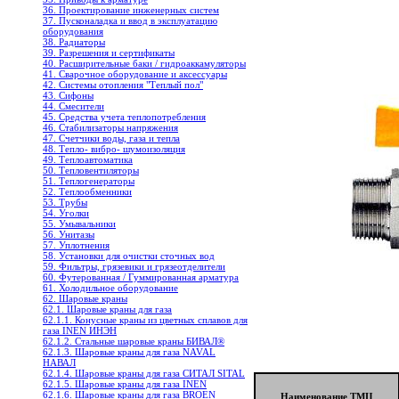
36. Проектирование инженерных систем
37. Пусконаладка и ввод в эксплуатацию
оборудования
38. Радиаторы
39. Разрешения и сертификаты
40. Расширительные баки / гидроаккамуляторы
41. Сварочное оборудование и аксессуары
42. Системы отопления "Теплый пол"
43. Сифоны
44. Смесители
45. Средства учета теплопотребления
46. Стабилизаторы напряжения
47. Счетчики воды, газа и тепла
48. Тепло- вибро- шумоизоляция
49. Теплоавтоматика
50. Тепловентиляторы
51. Теплогенераторы
52. Теплообменники
53. Трубы
54. Уголки
55. Умывальники
56. Унитазы
57. Уплотнения
58. Установки для очистки сточных вод
59. Фильтры, грязевики и грязеотделители
60. Футерованная / Гуммированная арматура
61. Холодильное oборудование
62. Шаровые краны
62.1. Шаровые краны для газа
62.1.1. Конусные краны из цветных сплавов для
газа INEN ИНЭН
62.1.2. Стальные шаровые краны БИВАЛ®
62.1.3. Шаровые краны для газа NAVAL
НАВАЛ
62.1.4. Шаровые краны для газа СИТАЛ SITAL
62.1.5. Шаровые краны для газа INEN
62.1.6. Шаровые краны для газа BROEN
Наименование ТМЦ