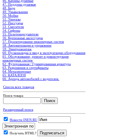
46. Кабины душевые
47. Поддоны душевые
48. Биде
49. Умывальники
50. Мойки
51. Унитазы
52. Писсуары
53. Смесители
54. Сифоны
55. Полотенцесушители
56. Крепежные аксессуары
57. Проектирование инженерных систем
58. Автоматизация и управление
59. Электромонтаж
60. Пусконаладка и ввод в эксплуатацию оборудования
61. Обслуживание, ремонт и реконструкция
инженерных систем
62. Футерованная / Гуммированная арматура
63. Разрешения и сертификаты
64. Металлопрокат
65. КАТАЛОГИ
66. Аренда автомобилей с водителем.
Список всех товаров
Поиск товара
Расширенный поиск
Новости INEN.RU
Получать HTML?