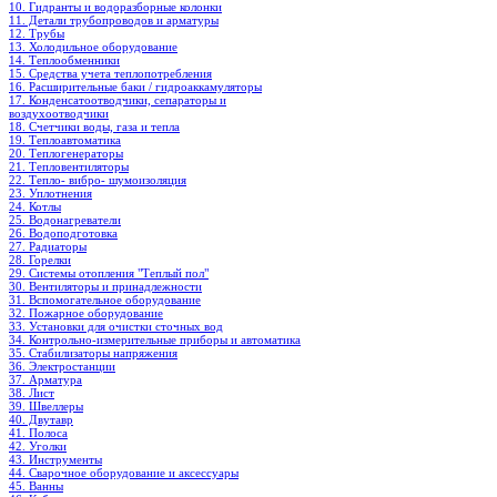
10. Гидранты и водоразборные колонки
11. Детали трубопроводов и арматуры
12. Трубы
13. Холодильное oборудование
14. Теплообменники
15. Средства учета теплопотребления
16. Расширительные баки / гидроаккамуляторы
17. Конденсатоотводчики, сепараторы и
воздухоотводчики
18. Счетчики воды, газа и тепла
19. Теплоавтоматика
20. Теплогенераторы
21. Тепловентиляторы
22. Тепло- вибро- шумоизоляция
23. Уплотнения
24. Котлы
25. Водонагреватели
26. Водоподготовка
27. Радиаторы
28. Горелки
29. Системы отопления "Теплый пол"
30. Вентиляторы и принадлежности
31. Вспомогательное оборудование
32. Пожарное оборудование
33. Установки для очистки сточных вод
34. Контрольно-измерительные приборы и автоматика
35. Стабилизаторы напряжения
36. Электростанции
37. Арматура
38. Лист
39. Швеллеры
40. Двутавр
41. Полоса
42. Уголки
43. Инструменты
44. Сварочное оборудование и аксессуары
45. Ванны