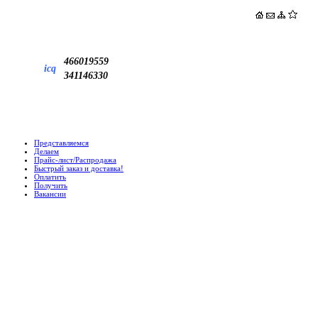
466019559
icq
341146330
Представляемся
Делаем
Прайс-лист/Распродажа
Быстрый заказ и доставка!
Оплатить
Получить
Вакансии