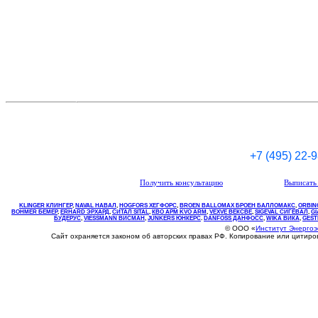
+7 (495) 22-
Получить консультацию
Выписать 
KLINGER КЛИНГЕР
,
NAVAL НАВАЛ
,
НOGFORS ХЕГФОРС
,
BROEN BALLOMAX БРОЕН БАЛЛОМАКС
,
ORBIN
BOHMER БЕМЕР
,
ERHARD ЭРХАРД
,
СИТАЛ SITAL
,
КВО
АРМ
KVO
ARM
,
VEXVE ВЕКСВЕ
,
SIGEVAL СИГЕВАЛ
,
G
БУДЕРУС
,
VIESSMANN ВИСМАН
,
JUNKERS ЮНКЕРС
.
DANFOSS ДАНФОСС
,
WIKA ВИКА
,
GEST
© ООО «
Институт Энерго
Сайт охраняется законом об авторских правах РФ. Копирование или цитир