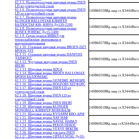
62.1.5. Полнопроходные шаровые краны INEN
LD из углеродистой стали
62.1.6. Полнопроходные шаровые краны INEN
149B6055BКр.шар.ст.X3444Bп/
LD из хладостойкой стали
62.1.7. Полнопроходные шаровые краны
KLINGER BALLOSTAR КЛИНГЕР
БАЛЛОСТАР KHi, KHSVi Ду150-1200
149B6056BКр.шар.ст.X3444Bп/
62.1.8. Полнопроходные шаровые краны
RONEX РОНЕКС Ду15-1400
62.1.9. Серии кранов БИВАЛ для
теплоснабжения, вентиляции и
149B6057BКр.шар.ст.X3444Bп/
кондиционирования
62.1.10. Стальные шаровые краны BROEN-DZT
БРОЕН-ДЗТ
62.1.11. Стальные шаровые краны DANFOSS
ДАНФОСС
149B6058BКр.шар.ст.X3444Bп/
62.1.12. Чугунные конусные краны INEN
ИНЭН
62.1.13. Шаровые краны ADCA
62.1.14. Шаровые краны BROEN BALLOMAX
149B6059BКр.шар.ст.X3444Bп/
БРОЕН БАЛЛОМАКС
62.1.15. Шаровые краны GENEBRE ЖЕНЕБРЕ
62.1.16. Шаровые краны HOGFORS ХЕГФОРС
62.1.17. Шаровые краны INEN LD из
149B6060BКр.шар.ст.X3444Bп/
углеродистой стали
62.1.18. Шаровые краны INEN LD из
хладостойкой стали
62.1.19. Шаровые краны INEN ИНЭН
62.1.20. Шаровые краны KLINGER
149B6061BКр.шар.ст.X3444Bп/
MONOBALL КЛИНГЕР МОНОБАЛЬ
62.1.21. Шаровые краны KVOARM КВО-АРМ
62.1.22. Шаровые краны NAF НАФ
62.1.23. Шаровые краны NAVAL НАВАЛ
149B6062BКр.шар.стX3444Bп/с
62.1.24. Шаровые краны PEKOS ПЕКОС
62.1.25. Шаровые краны VEXVE ВЕКСВЕ
62.1.26. Шаровые краны для пара INEN
62.1.27. Шаровые краны СИТАЛ SITAL Ду10-