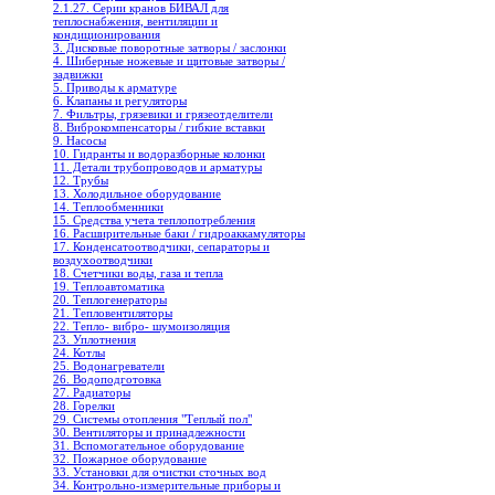
2.1.27. Серии кранов БИВАЛ для
теплоснабжения, вентиляции и
кондиционирования
3. Дисковые поворотные затворы / заслонки
4. Шиберные ножевые и щитовые затворы /
задвижки
5. Приводы к арматуре
6. Клапаны и регуляторы
7. Фильтры, грязевики и грязеотделители
8. Виброкомпенсаторы / гибкие вставки
9. Насосы
10. Гидранты и водоразборные колонки
11. Детали трубопроводов и арматуры
12. Трубы
13. Холодильное oборудование
14. Теплообменники
15. Средства учета теплопотребления
16. Расширительные баки / гидроаккамуляторы
17. Конденсатоотводчики, сепараторы и
воздухоотводчики
18. Счетчики воды, газа и тепла
19. Теплоавтоматика
20. Теплогенераторы
21. Тепловентиляторы
22. Тепло- вибро- шумоизоляция
23. Уплотнения
24. Котлы
25. Водонагреватели
26. Водоподготовка
27. Радиаторы
28. Горелки
29. Системы отопления "Теплый пол"
30. Вентиляторы и принадлежности
31. Вспомогательное оборудование
32. Пожарное оборудование
33. Установки для очистки сточных вод
34. Контрольно-измерительные приборы и