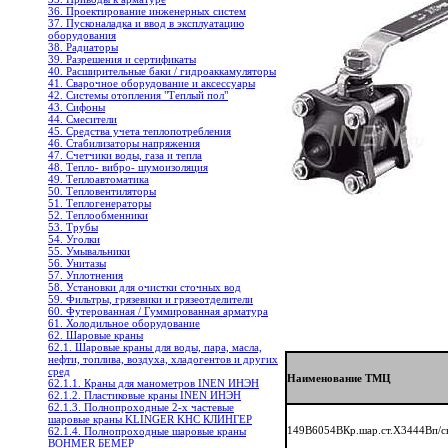
36. Проектирование инженерных систем
37. Пусконаладка и ввод в эксплуатацию
оборудования
38. Радиаторы
39. Разрешения и сертификаты
40. Расширительные баки / гидроаккамуляторы
41. Сварочное оборудование и аксессуары
42. Системы отопления "Теплый пол"
43. Сифоны
44. Смесители
45. Средства учета теплопотребления
46. Стабилизаторы напряжения
47. Счетчики воды, газа и тепла
48. Тепло- вибро- шумоизоляция
49. Теплоавтоматика
50. Тепловентиляторы
51. Теплогенераторы
52. Теплообменники
53. Трубы
54. Уголки
55. Умывальники
56. Унитазы
57. Уплотнения
58. Установки для очистки сточных вод
59. Фильтры, грязевики и грязеотделители
60. Футерованная / Гуммированная арматура
61. Холодильное oборудование
62. Шаровые краны
62.1. Шаровые краны для воды, пара, масла,
нефти, топлива, воздуха, хладогентов и других
сред
Наименование ТМЦ
62.1.1. Краны для манометров INEN ИНЭН
62.1.2. Пластиковые краны INEN ИНЭН
62.1.3. Полнопроходные 2-х частевые
шаровые краны KLINGER KHC КЛИНГЕР
149B6054BКр.шар.ст.X3444Bп/
62.1.4. Полнопроходные шаровые краны
BOHMER БЕМЕР