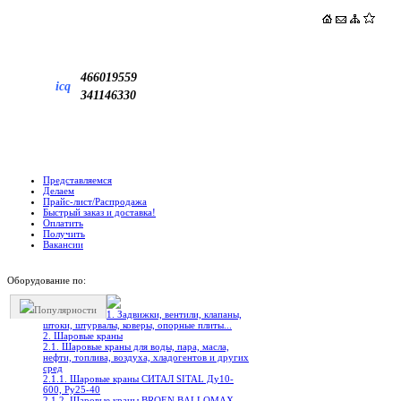
466019559
icq
341146330
Представляемся
Делаем
Прайс-лист/Распродажа
Быстрый заказ и доставка!
Оплатить
Получить
Вакансии
Оборудование по:
Популярности
1. Задвижки, вентили, клапаны,
штоки, штурвалы, коверы, опорные плиты...
2. Шаровые краны
2.1. Шаровые краны для воды, пара, масла,
нефти, топлива, воздуха, хладогентов и других
сред
2.1.1. Шаровые краны СИТАЛ SITAL Ду10-
600, Ру25-40
2.1.2. Шаровые краны BROEN BALLOMAX