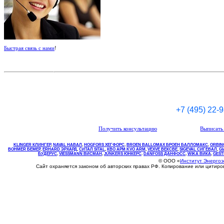
Быстрая связь с нами
!
+7 (495) 22-
Получить консультацию
Выписать 
KLINGER КЛИНГЕР
,
NAVAL НАВАЛ
,
НOGFORS ХЕГФОРС
,
BROEN BALLOMAX БРОЕН БАЛЛОМАКС
,
ORBIN
BOHMER БЕМЕР
,
ERHARD ЭРХАРД
,
СИТАЛ SITAL
,
КВО
АРМ
KVO
ARM
,
VEXVE ВЕКСВЕ
,
SIGEVAL СИГЕВАЛ
,
G
БУДЕРУС
,
VIESSMANN ВИСМАН
,
JUNKERS ЮНКЕРС
.
DANFOSS ДАНФОСС
,
WIKA ВИКА
,
GEST
© ООО «
Институт Энерго
Сайт охраняется законом об авторских правах РФ. Копирование или цитир