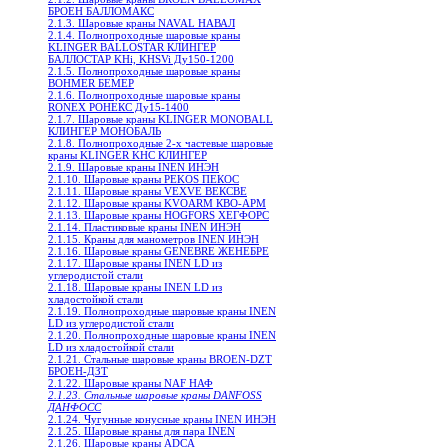
БРОЕН БАЛЛОМАКС
2.1.3. Шаровые краны NAVAL НАВАЛ
2.1.4. Полнопроходные шаровые краны
KLINGER BALLOSTAR КЛИНГЕР
БАЛЛОСТАР KHi, KHSVi Ду150-1200
2.1.5. Полнопроходные шаровые краны
BOHMER БЕМЕР
2.1.6. Полнопроходные шаровые краны
RONEX РОНЕКС Ду15-1400
2.1.7. Шаровые краны KLINGER MONOBALL
КЛИНГЕР МОНОБАЛЬ
2.1.8. Полнопроходные 2-х частевые шаровые
краны KLINGER KHC КЛИНГЕР
2.1.9. Шаровые краны INEN ИНЭН
2.1.10. Шаровые краны PEKOS ПЕКОС
2.1.11. Шаровые краны VEXVE ВЕКСВЕ
2.1.12. Шаровые краны KVOARM КВО-АРМ
2.1.13. Шаровые краны HOGFORS ХЕГФОРС
2.1.14. Пластиковые краны INEN ИНЭН
2.1.15. Краны для манометров INEN ИНЭН
2.1.16. Шаровые краны GENEBRE ЖЕНЕБРЕ
2.1.17. Шаровые краны INEN LD из
углеродистой стали
2.1.18. Шаровые краны INEN LD из
хладостойкой стали
2.1.19. Полнопроходные шаровые краны INEN
LD из углеродистой стали
2.1.20. Полнопроходные шаровые краны INEN
LD из хладостойкой стали
2.1.21. Стальные шаровые краны BROEN-DZT
БРОЕН-ДЗТ
2.1.22. Шаровые краны NAF НАФ
2.1.23. Стальные шаровые краны DANFOSS
ДАНФОСС
2.1.24. Чугунные конусные краны INEN ИНЭН
2.1.25. Шаровые краны для пара INEN
2.1.26. Шаровые краны ADCA