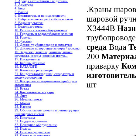
2. Аренда автомобилей с водителем.
3. Арматура
.Краны шаро
4. Биде
5. Ванны
6. Вентиляторы и принадлежности
шаровой руч
7. Виброкомпенсаторы / гибкие вставки
8. Водонагреватели
X3444B
Назн
9. Водоподготовка
10. Вспомогательное оборудование
11. Гидранты и водоразборные колонки
трубопровод
12. Горелки
13. Двутавр
среда
Вода
Те
14. Детали трубопроводов и арматуры
15. Дисковые поворотные затворы / заслонки
16. Задвижки, вентили, клапаны, штоки,
200
Материал
штурвалы, коверы, опорные плиты...
17. Инструменты
18. Кабины душевые
приварку
Ком
19. КАТАЛОГИ
20. Клапаны и регуляторы
изготовитель
21. Конденсатоотводчики, сепараторы и
воздухоотводчики
22. Контрольно-измерительные приборы и
шт
автоматика
23. Котлы
24. Крепежные аксессуары
25. Лист
26. Металлопрокат
27. Мойки
28. Насосы
29. Обслуживание, ремонт и реконструкция
инженерных систем
30. Писсуары
31. Поддоны душевые
32. Пожарное оборудование
33. Полоса
34. Полотенцесушители
35. Приводы к арматуре