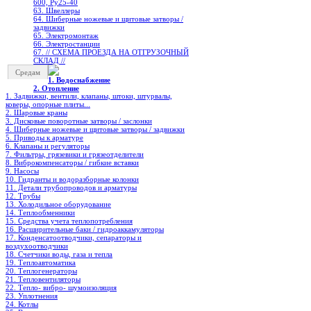
600, Ру25-40
63. Швеллеры
64. Шиберные ножевые и щитовые затворы /
задвижки
65. Электромонтаж
66. Электростанции
67. // СХЕМА ПРОЕЗДА НА ОТГРУЗОЧНЫЙ
СКЛАД //
Средам
1. Водоснабжение
2. Отопление
1. Задвижки, вентили, клапаны, штоки, штурвалы,
коверы, опорные плиты...
2. Шаровые краны
3. Дисковые поворотные затворы / заслонки
4. Шиберные ножевые и щитовые затворы / задвижки
5. Приводы к арматуре
6. Клапаны и регуляторы
7. Фильтры, грязевики и грязеотделители
8. Виброкомпенсаторы / гибкие вставки
9. Насосы
10. Гидранты и водоразборные колонки
11. Детали трубопроводов и арматуры
12. Трубы
13. Холодильное oборудование
14. Теплообменники
15. Средства учета теплопотребления
16. Расширительные баки / гидроаккамуляторы
17. Конденсатоотводчики, сепараторы и
воздухоотводчики
18. Счетчики воды, газа и тепла
19. Теплоавтоматика
20. Теплогенераторы
21. Тепловентиляторы
22. Тепло- вибро- шумоизоляция
23. Уплотнения
24. Котлы