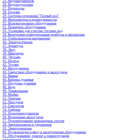
25. Водонагреватели
26. Водоподготовка
27. Радиаторы
28. Горелки
29. Системы отопления "Теплый пол"
30. Вентиляторы и принадлежности
31. Вспомогательное оборудование
32. Пожарное оборудование
33. Установки для очистки сточных вод
34. Контрольно-измерительные приборы и автоматика
35. Стабилизаторы напряжения
36. Электростанции
37. Арматура
38. Лист
39. Швеллеры
40. Двутавр
41. Полоса
42. Уголки
43. Инструменты
44. Сварочное оборудование и аксессуары
45. Ванны
46. Кабины душевые
47. Поддоны душевые
48. Биде
49. Умывальники
50. Мойки
51. Унитазы
52. Писсуары
53. Смесители
54. Сифоны
55. Полотенцесушители
56. Крепежные аксессуары
57. Проектирование инженерных систем
58. Автоматизация и управление
59. Электромонтаж
60. Пусконаладка и ввод в эксплуатацию оборудования
61. Обслуживание, ремонт и реконструкция
инженерных систем