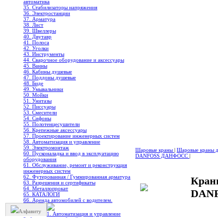
автоматика
35. Стабилизаторы напряжения
36. Электростанции
37. Арматура
38. Лист
39. Швеллеры
40. Двутавр
41. Полоса
42. Уголки
43. Инструменты
44. Сварочное оборудование и аксессуары
45. Ванны
46. Кабины душевые
47. Поддоны душевые
48. Биде
49. Умывальники
50. Мойки
51. Унитазы
52. Писсуары
53. Смесители
54. Сифоны
55. Полотенцесушители
56. Крепежные аксессуары
57. Проектирование инженерных систем
58. Автоматизация и управление
59. Электромонтаж
Шаровые краны
|
Шаровые краны дл
60. Пусконаладка и ввод в эксплуатацию
DANFOSS ДАНФОСС
|
оборудования
61. Обслуживание, ремонт и реконструкция
инженерных систем
62. Футерованная / Гуммированная арматура
Кран
63. Разрешения и сертификаты
64. Металлопрокат
DANF
65. КАТАЛОГИ
66. Аренда автомобилей с водителем.
Алфавиту
1. Автоматизация и управление