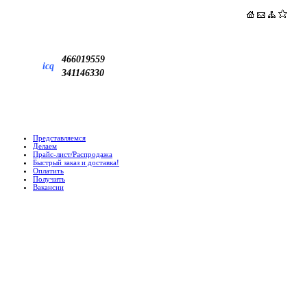
466019559
icq
341146330
Представляемся
Делаем
Прайс-лист/Распродажа
Быстрый заказ и доставка!
Оплатить
Получить
Вакансии