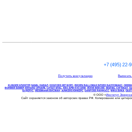
+7 (495) 22-
Получить консультацию
Выписать 
KLINGER КЛИНГЕР
,
NAVAL НАВАЛ
,
НOGFORS ХЕГФОРС
,
BROEN BALLOMAX БРОЕН БАЛЛОМАКС
,
ORBIN
BOHMER БЕМЕР
,
ERHARD ЭРХАРД
,
СИТАЛ SITAL
,
КВО
АРМ
KVO
ARM
,
VEXVE ВЕКСВЕ
,
SIGEVAL СИГЕВАЛ
,
G
БУДЕРУС
,
VIESSMANN ВИСМАН
,
JUNKERS ЮНКЕРС
.
DANFOSS ДАНФОСС
,
WIKA ВИКА
,
GEST
© ООО «
Институт Энерго
Сайт охраняется законом об авторских правах РФ. Копирование или цитир