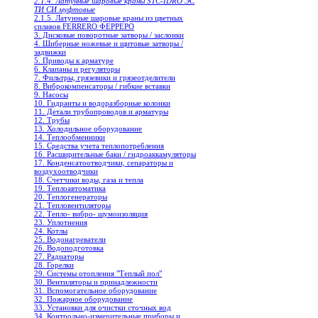
2.1.4. Латунные шаровые краны STC-IDRO ЭС
ТИ СИ муфтовые
2.1.5. Латунные шаровые краны из цветных
сплавов FERRERO ФЕРРЕРО
3. Дисковые поворотные затворы / заслонки
4. Шиберные ножевые и щитовые затворы /
задвижки
5. Приводы к арматуре
6. Клапаны и регуляторы
7. Фильтры, грязевики и грязеотделители
8. Виброкомпенсаторы / гибкие вставки
9. Насосы
10. Гидранты и водоразборные колонки
11. Детали трубопроводов и арматуры
12. Трубы
13. Холодильное oборудование
14. Теплообменники
15. Средства учета теплопотребления
16. Расширительные баки / гидроаккамуляторы
17. Конденсатоотводчики, сепараторы и
воздухоотводчики
18. Счетчики воды, газа и тепла
19. Теплоавтоматика
20. Теплогенераторы
21. Тепловентиляторы
22. Тепло- вибро- шумоизоляция
23. Уплотнения
24. Котлы
25. Водонагреватели
26. Водоподготовка
27. Радиаторы
28. Горелки
29. Системы отопления "Теплый пол"
30. Вентиляторы и принадлежности
31. Вспомогательное оборудование
32. Пожарное оборудование
33. Установки для очистки сточных вод
34. Контрольно-измерительные приборы и