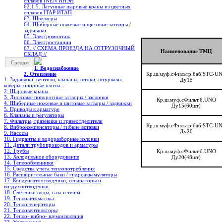
сплавов INEN ИНЭН
62.1.5. Латунные шаровые краны из цветных
сплавов ITAP ИТАП
63. Швеллеры
64. Шиберные ножевые и щитовые затворы /
задвижки
65. Электромонтаж
66. Электростанции
67. // СХЕМА ПРОЕЗДА НА ОТГРУЗОЧНЫЙ
Наименование ТМЦ
СКЛАД //
Средам
1. Водоснабжение
2. Отопление
Кр.ш.муф.сФильтр.баб.STC-U
1. Задвижки, вентили, клапаны, штоки, штурвалы,
Ду15
коверы, опорные плиты...
2. Шаровые краны
3. Дисковые поворотные затворы / заслонки
Кр.ш.муф.сФильт.б.UNO
4. Шиберные ножевые и щитовые затворы / задвижки
Ду15(60шт)
5. Приводы к арматуре
6. Клапаны и регуляторы
7. Фильтры, грязевики и грязеотделители
Кр.ш.муф.сФильтр.баб.STC-U
8. Виброкомпенсаторы / гибкие вставки
Ду20
9. Насосы
10. Гидранты и водоразборные колонки
11. Детали трубопроводов и арматуры
12. Трубы
Кр.ш.муф.сФильт.б.UNO
13. Холодильное oборудование
Ду20(48шт)
14. Теплообменники
15. Средства учета теплопотребления
16. Расширительные баки / гидроаккамуляторы
17. Конденсатоотводчики, сепараторы и
воздухоотводчики
18. Счетчики воды, газа и тепла
19. Теплоавтоматика
20. Теплогенераторы
21. Тепловентиляторы
22. Тепло- вибро- шумоизоляция