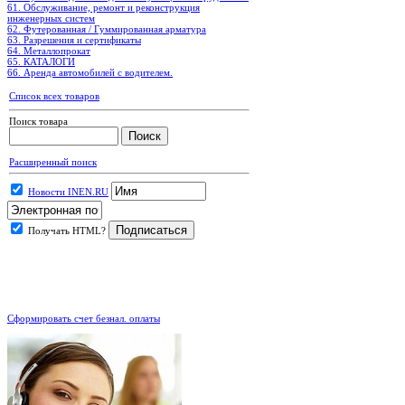
61. Обслуживание, ремонт и реконструкция
инженерных систем
62. Футерованная / Гуммированная арматура
63. Разрешения и сертификаты
64. Металлопрокат
65. КАТАЛОГИ
66. Аренда автомобилей с водителем.
Список всех товаров
Поиск товара
Расширенный поиск
Новости INEN.RU
Получать HTML?
.
Сформировать счет безнал. оплаты