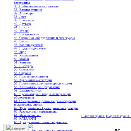
автоматика
35. Стабилизаторы напряжения
36. Электростанции
37. Арматура
38. Лист
39. Швеллеры
40. Двутавр
41. Полоса
42. Уголки
43. Инструменты
44. Сварочное оборудование и аксессуары
45. Ванны
46. Кабины душевые
47. Поддоны душевые
48. Биде
49. Умывальники
50. Мойки
51. Унитазы
52. Писсуары
53. Смесители
54. Сифоны
55. Полотенцесушители
56. Крепежные аксессуары
57. Проектирование инженерных систем
58. Автоматизация и управление
59. Электромонтаж
60. Пусконаладка и ввод в эксплуатацию
оборудования
61. Обслуживание, ремонт и реконструкция
инженерных систем
62. Футерованная / Гуммированная арматура
63. Разрешения и сертификаты
64. Металлопрокат
Шаровые краны
|
Шаровые краны и
65. КАТАЛОГИ
66. Аренда автомобилей с водителем.
Алфавиту
1. Автоматизация и управление