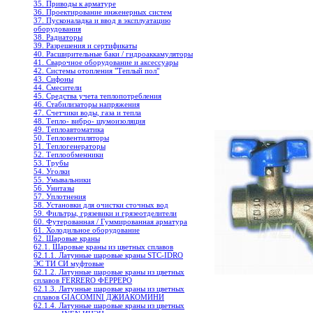
35. Приводы к арматуре
36. Проектирование инженерных систем
37. Пусконаладка и ввод в эксплуатацию
оборудования
38. Радиаторы
39. Разрешения и сертификаты
40. Расширительные баки / гидроаккамуляторы
41. Сварочное оборудование и аксессуары
42. Системы отопления "Теплый пол"
43. Сифоны
44. Смесители
45. Средства учета теплопотребления
46. Стабилизаторы напряжения
47. Счетчики воды, газа и тепла
48. Тепло- вибро- шумоизоляция
49. Теплоавтоматика
50. Тепловентиляторы
51. Теплогенераторы
52. Теплообменники
53. Трубы
54. Уголки
55. Умывальники
56. Унитазы
57. Уплотнения
58. Установки для очистки сточных вод
59. Фильтры, грязевики и грязеотделители
60. Футерованная / Гуммированная арматура
61. Холодильное oборудование
62. Шаровые краны
62.1. Шаровые краны из цветных сплавов
62.1.1. Латунные шаровые краны STC-IDRO
ЭС ТИ СИ муфтовые
62.1.2. Латунные шаровые краны из цветных
сплавов FERRERO ФЕРРЕРО
62.1.3. Латунные шаровые краны из цветных
сплавов GIACOMINI ДЖИАКОМИНИ
62.1.4. Латунные шаровые краны из цветных