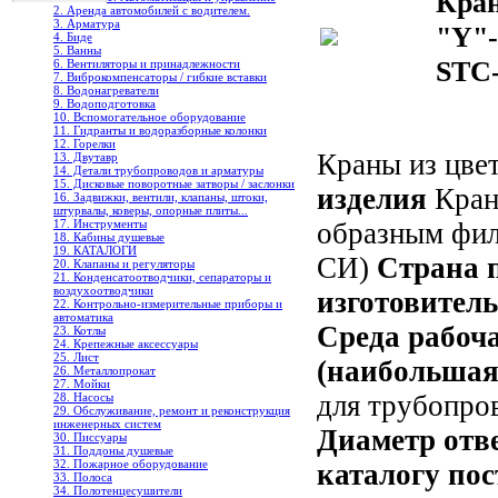
Кран
2. Аренда автомобилей с водителем.
3. Арматура
"Y"-
4. Биде
5. Ванны
STC
6. Вентиляторы и принадлежности
7. Виброкомпенсаторы / гибкие вставки
8. Водонагреватели
9. Водоподготовка
10. Вспомогательное оборудование
11. Гидранты и водоразборные колонки
12. Горелки
Краны из цве
13. Двутавр
14. Детали трубопроводов и арматуры
15. Дисковые поворотные затворы / заслонки
изделия
Кран
16. Задвижки, вентили, клапаны, штоки,
штурвалы, коверы, опорные плиты...
17. Инструменты
образным фил
18. Кабины душевые
19. КАТАЛОГИ
СИ)
Страна 
20. Клапаны и регуляторы
21. Конденсатоотводчики, сепараторы и
воздухоотводчики
изготовител
22. Контрольно-измерительные приборы и
автоматика
Среда рабоч
23. Котлы
24. Крепежные аксессуары
25. Лист
(наибольша
26. Металлопрокат
27. Мойки
для трубопро
28. Насосы
29. Обслуживание, ремонт и реконструкция
инженерных систем
Диаметр отв
30. Писсуары
31. Поддоны душевые
32. Пожарное оборудование
каталогу по
33. Полоса
34. Полотенцесушители