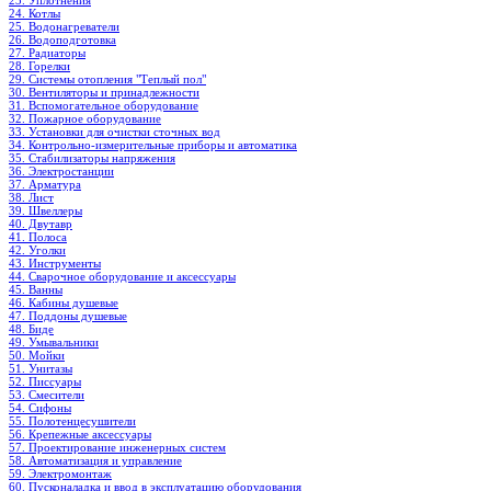
23. Уплотнения
24. Котлы
25. Водонагреватели
26. Водоподготовка
27. Радиаторы
28. Горелки
29. Системы отопления "Теплый пол"
30. Вентиляторы и принадлежности
31. Вспомогательное оборудование
32. Пожарное оборудование
33. Установки для очистки сточных вод
34. Контрольно-измерительные приборы и автоматика
35. Стабилизаторы напряжения
36. Электростанции
37. Арматура
38. Лист
39. Швеллеры
40. Двутавр
41. Полоса
42. Уголки
43. Инструменты
44. Сварочное оборудование и аксессуары
45. Ванны
46. Кабины душевые
47. Поддоны душевые
48. Биде
49. Умывальники
50. Мойки
51. Унитазы
52. Писсуары
53. Смесители
54. Сифоны
55. Полотенцесушители
56. Крепежные аксессуары
57. Проектирование инженерных систем
58. Автоматизация и управление
59. Электромонтаж
60. Пусконаладка и ввод в эксплуатацию оборудования