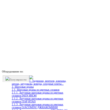
Оборудование по:
Популярности
1. Задвижки, вентили, клапаны,
штоки, штурвалы, коверы, опорные плиты...
2. Шаровые краны
2.1. Шаровые краны из цветных сплавов
2.1.1. Латунные шаровые краны из цветных
сплавов INEN ИНЭН
2.1.2. Латунные шаровые краны из цветных
сплавов ITAP ИТАП
2.1.3. Латунные шаровые краны из цветных
сплавов GIACOMINI ДЖИАКОМИНИ