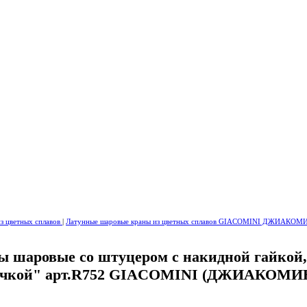
з цветных сплавов
|
Латунные шаровые краны из цветных сплавов GIACOMINI ДЖИАКО
ы шаровые со штуцером c накидной гайкой,
очкой" арт.R752 GIACOMINI (ДЖИАКОМИН