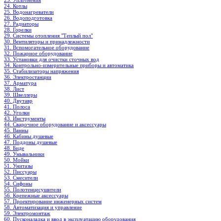
23. Уплотнения
24. Котлы
25. Водонагреватели
26. Водоподготовка
27. Радиаторы
28. Горелки
29. Системы отопления "Теплый пол"
30. Вентиляторы и принадлежности
31. Вспомогательное оборудование
32. Пожарное оборудование
33. Установки для очистки сточных вод
34. Контрольно-измерительные приборы и автоматика
35. Стабилизаторы напряжения
36. Электростанции
37. Арматура
38. Лист
39. Швеллеры
40. Двутавр
41. Полоса
42. Уголки
43. Инструменты
44. Сварочное оборудование и аксессуары
45. Ванны
46. Кабины душевые
47. Поддоны душевые
48. Биде
49. Умывальники
50. Мойки
51. Унитазы
52. Писсуары
53. Смесители
54. Сифоны
55. Полотенцесушители
56. Крепежные аксессуары
57. Проектирование инженерных систем
58. Автоматизация и управление
59. Электромонтаж
60. Пусконаладка и ввод в эксплуатацию оборудования