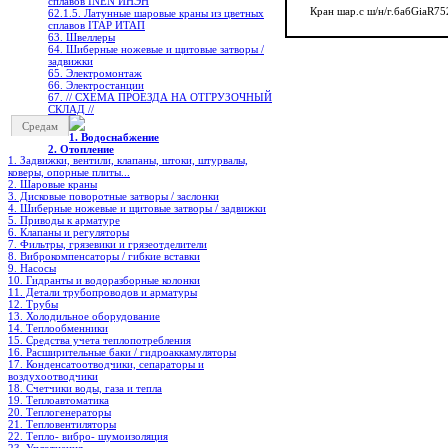
сплавов INEN ИНЭН
Кран шар.с ш/н/г.бабGiaR7
62.1.5. Латунные шаровые краны из цветных
сплавов ITAP ИТАП
63. Швеллеры
64. Шиберные ножевые и щитовые затворы /
задвижки
65. Электромонтаж
66. Электростанции
67. // СХЕМА ПРОЕЗДА НА ОТГРУЗОЧНЫЙ
СКЛАД //
Средам
1. Водоснабжение
2. Отопление
1. Задвижки, вентили, клапаны, штоки, штурвалы,
коверы, опорные плиты...
2. Шаровые краны
3. Дисковые поворотные затворы / заслонки
4. Шиберные ножевые и щитовые затворы / задвижки
5. Приводы к арматуре
6. Клапаны и регуляторы
7. Фильтры, грязевики и грязеотделители
8. Виброкомпенсаторы / гибкие вставки
9. Насосы
10. Гидранты и водоразборные колонки
11. Детали трубопроводов и арматуры
12. Трубы
13. Холодильное oборудование
14. Теплообменники
15. Средства учета теплопотребления
16. Расширительные баки / гидроаккамуляторы
17. Конденсатоотводчики, сепараторы и
воздухоотводчики
18. Счетчики воды, газа и тепла
19. Теплоавтоматика
20. Теплогенераторы
21. Тепловентиляторы
22. Тепло- вибро- шумоизоляция