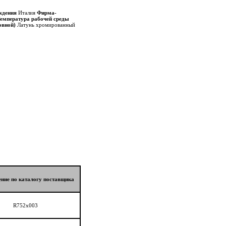
ждения
Италия
Фирма-
емпература рабочей среды
овной)
Латунь хромированный
ние по каталогу поставщика
R752х003