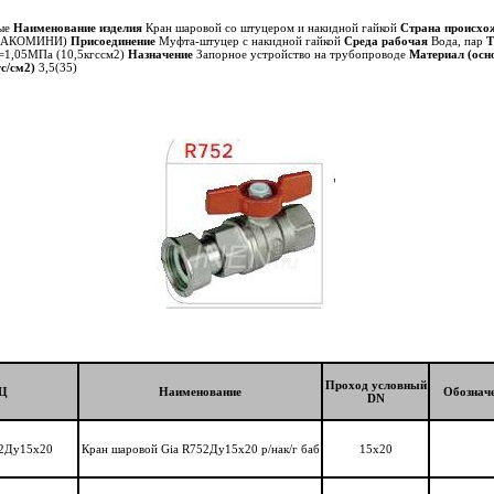
вые
Наименование изделия
Кран шаровой со штуцером и накидной гайкой
Страна происхо
ИАКОМИНИ)
Присоединение
Муфта-штуцер с накидной гайкой
Среда рабочая
Вода, пар
Т
=1,05МПа (10,5кгссм2)
Назначение
Запорное устройство на трубопроводе
Материал (осн
с/см2)
3,5(35)
Проход условный
Ц
Наименование
Обозначе
DN
52Ду15х20
Кран шаровой Gia R752Ду15х20 р/нак/г баб
15х20