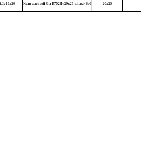
52Ду15х20
Кран шаровой Gia R752Ду20х25 р/нак/г баб
20х25