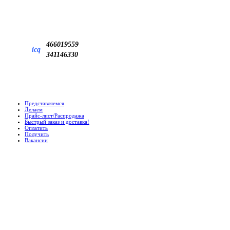
466019559
icq
341146330
Представляемся
Делаем
Прайс-лист/Распродажа
Быстрый заказ и доставка!
Оплатить
Получить
Вакансии