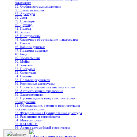
автоматика
35. Стабилизаторы напряжения
36. Электростанции
37. Арматура
38. Лист
39. Швеллеры
40. Двутавр
41. Полоса
42. Уголки
43. Инструменты
44. Сварочное оборудование и аксессуары
45. Ванны
46. Кабины душевые
47. Поддоны душевые
48. Биде
49. Умывальники
50. Мойки
51. Унитазы
52. Писсуары
53. Смесители
54. Сифоны
55. Полотенцесушители
56. Крепежные аксессуары
57. Проектирование инженерных систем
58. Автоматизация и управление
59. Электромонтаж
60. Пусконаладка и ввод в эксплуатацию
оборудования
61. Обслуживание, ремонт и реконструкция
инженерных систем
62. Футерованная / Гуммированная арматура
63. Разрешения и сертификаты
64. Металлопрокат
65. КАТАЛОГИ
66. Аренда автомобилей с водителем.
Алфавиту
1. Автоматизация и управление