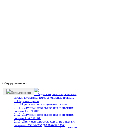
Оборудование по:
Популярности
1. Задвижки, вентили, клапаны,
штоки, штурвалы, коверы, опорные плиты...
2. Шаровые краны
2.1. Шаровые краны из цветных сплавов
2.1.1. Латунные шаровые краны из цветных
сплавов INEN ИНЭН
2.1.2. Латунные шаровые краны из цветных
сплавов ITAP ИТАП
2.1.3. Латунные шаровые краны из цветных
сплавов GIACOMINI ДЖИАКОМИНИ