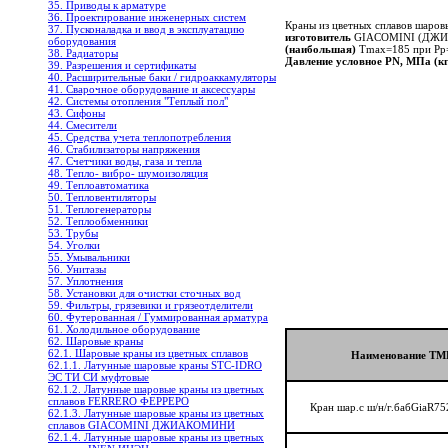
35. Приводы к арматуре
36. Проектирование инженерных систем
Краны из цветных сплавов шаро
37. Пусконаладка и ввод в эксплуатацию
изготовитель
GIACOMINI (ДЖ
оборудования
(наибольшая)
Tmax=185 при Pр
38. Радиаторы
Давление условное PN, МПа (кг
39. Разрешения и сертификаты
40. Расширительные баки / гидроаккамуляторы
41. Сварочное оборудование и аксессуары
42. Системы отопления "Теплый пол"
43. Сифоны
44. Смесители
45. Средства учета теплопотребления
46. Стабилизаторы напряжения
47. Счетчики воды, газа и тепла
48. Тепло- вибро- шумоизоляция
49. Теплоавтоматика
50. Тепловентиляторы
51. Теплогенераторы
52. Теплообменники
53. Трубы
54. Уголки
55. Умывальники
56. Унитазы
57. Уплотнения
58. Установки для очистки сточных вод
59. Фильтры, грязевики и грязеотделители
60. Футерованная / Гуммированная арматура
61. Холодильное oборудование
62. Шаровые краны
62.1. Шаровые краны из цветных сплавов
Наименование ТМ
62.1.1. Латунные шаровые краны STC-IDRO
ЭС ТИ СИ муфтовые
62.1.2. Латунные шаровые краны из цветных
сплавов FERRERO ФЕРРЕРО
Кран шар.с ш/н/г.бабGiaR7
62.1.3. Латунные шаровые краны из цветных
сплавов GIACOMINI ДЖИАКОМИНИ
62.1.4. Латунные шаровые краны из цветных