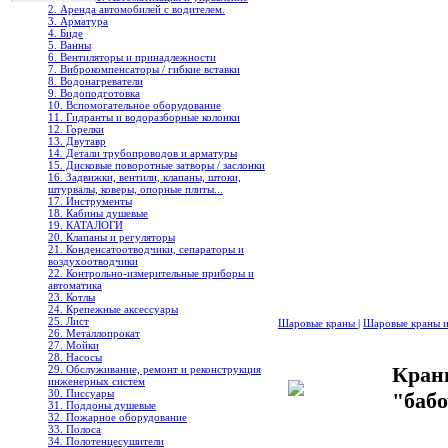
2. Аренда автомобилей с водителем.
3. Арматура
4. Биде
5. Ванны
6. Вентиляторы и принадлежности
7. Виброкомпенсаторы / гибкие вставки
8. Водонагреватели
9. Водоподготовка
10. Вспомогательное оборудование
11. Гидранты и водоразборные колонки
12. Горелки
13. Двутавр
14. Детали трубопроводов и арматуры
15. Дисковые поворотные затворы / заслонки
16. Задвижки, вентили, клапаны, штоки,
штурвалы, коверы, опорные плиты...
17. Инструменты
18. Кабины душевые
19. КАТАЛОГИ
20. Клапаны и регуляторы
21. Конденсатоотводчики, сепараторы и
воздухоотводчики
22. Контрольно-измерительные приборы и
автоматика
23. Котлы
24. Крепежные аксессуары
25. Лист
Шаровые краны
|
Шаровые краны и
26. Металлопрокат
27. Мойки
28. Насосы
Кран
29. Обслуживание, ремонт и реконструкция
инженерных систем
30. Писсуары
"баб
31. Поддоны душевые
32. Пожарное оборудование
33. Полоса
34. Полотенцесушители