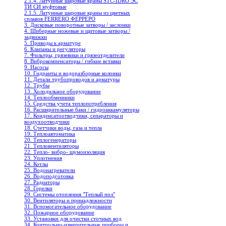
2.1.4. Латунные шаровые краны STC-IDRO ЭС
ТИ СИ муфтовые
2.1.5. Латунные шаровые краны из цветных
сплавов FERRERO ФЕРРЕРО
3. Дисковые поворотные затворы / заслонки
4. Шиберные ножевые и щитовые затворы /
задвижки
5. Приводы к арматуре
6. Клапаны и регуляторы
7. Фильтры, грязевики и грязеотделители
8. Виброкомпенсаторы / гибкие вставки
9. Насосы
10. Гидранты и водоразборные колонки
11. Детали трубопроводов и арматуры
12. Трубы
13. Холодильное oборудование
14. Теплообменники
15. Средства учета теплопотребления
16. Расширительные баки / гидроаккамуляторы
17. Конденсатоотводчики, сепараторы и
воздухоотводчики
18. Счетчики воды, газа и тепла
19. Теплоавтоматика
20. Теплогенераторы
21. Тепловентиляторы
22. Тепло- вибро- шумоизоляция
23. Уплотнения
24. Котлы
25. Водонагреватели
26. Водоподготовка
27. Радиаторы
28. Горелки
29. Системы отопления "Теплый пол"
30. Вентиляторы и принадлежности
31. Вспомогательное оборудование
32. Пожарное оборудование
33. Установки для очистки сточных вод
34. Контрольно-измерительные приборы и