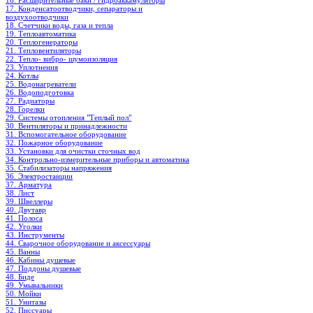
16. Расширительные баки / гидроаккамуляторы
17. Конденсатоотводчики, сепараторы и
воздухоотводчики
18. Счетчики воды, газа и тепла
19. Теплоавтоматика
20. Теплогенераторы
21. Тепловентиляторы
22. Тепло- вибро- шумоизоляция
23. Уплотнения
24. Котлы
25. Водонагреватели
26. Водоподготовка
27. Радиаторы
28. Горелки
29. Системы отопления "Теплый пол"
30. Вентиляторы и принадлежности
31. Вспомогательное оборудование
32. Пожарное оборудование
33. Установки для очистки сточных вод
34. Контрольно-измерительные приборы и автоматика
35. Стабилизаторы напряжения
36. Электростанции
37. Арматура
38. Лист
39. Швеллеры
40. Двутавр
41. Полоса
42. Уголки
43. Инструменты
44. Сварочное оборудование и аксессуары
45. Ванны
46. Кабины душевые
47. Поддоны душевые
48. Биде
49. Умывальники
50. Мойки
51. Унитазы
52. Писсуары