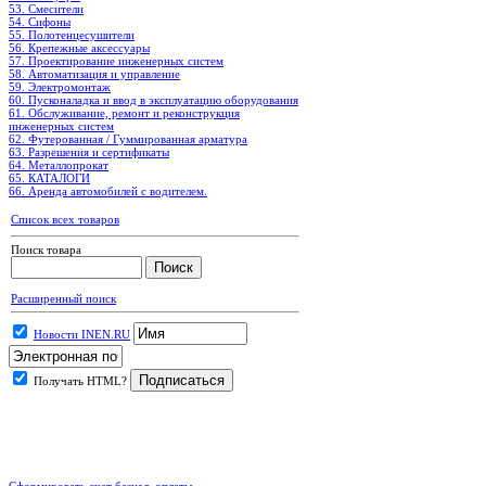
53. Смесители
54. Сифоны
55. Полотенцесушители
56. Крепежные аксессуары
57. Проектирование инженерных систем
58. Автоматизация и управление
59. Электромонтаж
60. Пусконаладка и ввод в эксплуатацию оборудования
61. Обслуживание, ремонт и реконструкция
инженерных систем
62. Футерованная / Гуммированная арматура
63. Разрешения и сертификаты
64. Металлопрокат
65. КАТАЛОГИ
66. Аренда автомобилей с водителем.
Список всех товаров
Поиск товара
Расширенный поиск
Новости INEN.RU
Получать HTML?
.
Сформировать счет безнал. оплаты