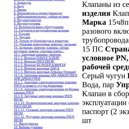
Клапаны из с
3. Арматура
4. Биде
5. Ванны
изделия
Клап
6. Вентиляторы и принадлежности
7. Виброкомпенсаторы / гибкие вставки
Марка
15ч8
8. Водонагреватели
9. Водоподготовка
10. Вспомогательное оборудование
разового вкл
11. Гидранты и водоразборные колонки
12. Горелки
13. Двутавр
трубопровод
14. Детали трубопроводов и арматуры
15. Дисковые поворотные затворы / заслонки
15 ПС
Стран
16. Задвижки, вентили, клапаны, штоки,
штурвалы, коверы, опорные плиты...
16.1. Запорные клапаны / вентили
условное PN,
16.1.1. Вентили HAWLE ХАВЛЕ
16.1.2. Вентили INEN ИНЭН
рабочей сре
16.1.3. Вентили KLINGER КЛИНГЕР
16.1.4. Вентили запорные ADCA
16.1.5. Вентили запорные Zetkama (Зеткама)
Серый чугун
16.1.6. Запорные клапаны ARI-ARMATUREN
АРИ АРМАТУРЕН
16.1.7. Запорные электромагнитные клапаны
Вода, пар
Упр
INEN из ковкого чугуна фланцевые
16.1.8. Запорные электромагнитные муфтовые
Клапан в сбор
клапаны INEN
16.1.9. Латунные запорные клапаны INEN
ИНЭН
эксплуатации 
16.1.10. Полипропиленовые запорные клапаны
INEN ИНЭН
паспорт (2 эк
16.1.11. Стальные запорные клапаны INEN
ИНЭН
16.1.12. Чугунные запорные клапаны INEN
шт
ИНЭН
17. Инструменты
18. Кабины душевые