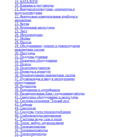
19. КАТАЛОГИ
20. Клапаны и регуляторы
21. Конденсатоотводчики, сепараторы и
воздухоотводчики
22. Контрольно-измерительные приборы и
автоматика
23. Котлы
24. Крепежные аксессуары
25. Лист
26. Металлопрокат
27. Мойки
28. Насосы
29. Обслуживание, ремонт и реконструкция
инженерных систем
30. Писсуары
31. Поддоны душевые
32. Пожарное оборудование
33. Полоса
34. Полотенцесушители
35. Приводы к арматуре
36. Проектирование инженерных систем
37. Пусконаладка и ввод в эксплуатацию
оборудования
38. Радиаторы
39. Разрешения и сертификаты
40. Расширительные баки / гидроаккамуляторы
41. Сварочное оборудование и аксессуары
42. Системы отопления "Теплый пол"
43. Сифоны
44. Смесители
45. Средства учета теплопотребления
46. Стабилизаторы напряжения
47. Счетчики воды, газа и тепла
48. Тепло- вибро- шумоизоляция
49. Теплоавтоматика
50. Тепловентиляторы
51. Теплогенераторы