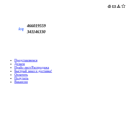
466019559
icq
341146330
Представляемся
Делаем
Прайс-лист/Распродажа
Быстрый заказ и доставка!
Оплатить
Получить
Вакансии