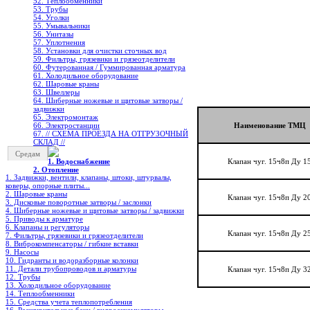
52. Теплообменники
53. Трубы
54. Уголки
55. Умывальники
56. Унитазы
57. Уплотнения
58. Установки для очистки сточных вод
59. Фильтры, грязевики и грязеотделители
60. Футерованная / Гуммированная арматура
61. Холодильное oборудование
62. Шаровые краны
63. Швеллеры
64. Шиберные ножевые и щитовые затворы /
задвижки
65. Электромонтаж
66. Электростанции
Наименование ТМЦ
67. // СХЕМА ПРОЕЗДА НА ОТГРУЗОЧНЫЙ
СКЛАД //
Средам
1. Водоснабжение
Клапан чуг. 15ч8п Ду 1
2. Отопление
1. Задвижки, вентили, клапаны, штоки, штурвалы,
коверы, опорные плиты...
2. Шаровые краны
Клапан чуг. 15ч8п Ду 2
3. Дисковые поворотные затворы / заслонки
4. Шиберные ножевые и щитовые затворы / задвижки
5. Приводы к арматуре
6. Клапаны и регуляторы
Клапан чуг. 15ч8п Ду 2
7. Фильтры, грязевики и грязеотделители
8. Виброкомпенсаторы / гибкие вставки
9. Насосы
10. Гидранты и водоразборные колонки
11. Детали трубопроводов и арматуры
Клапан чуг. 15ч8п Ду 3
12. Трубы
13. Холодильное oборудование
14. Теплообменники
15. Средства учета теплопотребления