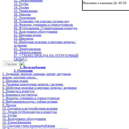
52. Теплообменники
Маховики к клапанам Ду 40-50
53. Трубы
54. Уголки
55. Умывальники
56. Унитазы
57. Уплотнения
58. Установки для очистки сточных вод
59. Фильтры, грязевики и грязеотделители
60. Футерованная / Гуммированная арматура
61. Холодильное oборудование
62. Шаровые краны
63. Швеллеры
64. Шиберные ножевые и щитовые затворы /
задвижки
65. Электромонтаж
66. Электростанции
67. // СХЕМА ПРОЕЗДА НА ОТГРУЗОЧНЫЙ
СКЛАД //
Средам
1. Водоснабжение
2. Отопление
1. Задвижки, вентили, клапаны, штоки, штурвалы,
коверы, опорные плиты...
2. Шаровые краны
3. Дисковые поворотные затворы / заслонки
4. Шиберные ножевые и щитовые затворы / задвижки
5. Приводы к арматуре
6. Клапаны и регуляторы
7. Фильтры, грязевики и грязеотделители
8. Виброкомпенсаторы / гибкие вставки
9. Насосы
10. Гидранты и водоразборные колонки
11. Детали трубопроводов и арматуры
12. Трубы
13. Холодильное oборудование
14. Теплообменники
15. Средства учета теплопотребления