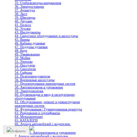
35. Стабилизаторы напряжения
36. Электростанции
37. Арматура
38. Лист
39. Швеллеры
40. Двутавр
41. Полоса
42. Уголки
43. Инструменты
44. Сварочное оборудование и аксессуары
45. Ванны
46. Кабины душевые
47. Поддоны душевые
48. Биде
49. Умывальники
50. Мойки
51. Унитазы
52. Писсуары
53. Смесители
54. Сифоны
55. Полотенцесушители
56. Крепежные аксессуары
57. Проектирование инженерных систем
58. Автоматизация и управление
59. Электромонтаж
60. Пусконаладка и ввод в эксплуатацию
оборудования
61. Обслуживание, ремонт и реконструкция
инженерных систем
62. Футерованная / Гуммированная арматура
63. Разрешения и сертификаты
64. Металлопрокат
65. КАТАЛОГИ
66. Аренда автомобилей с водителем.
Алфавиту
1. Автоматизация и управление
2. Аренда автомобилей с водителем.