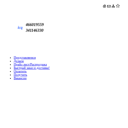
466019559
icq
341146330
Представляемся
Делаем
Прайс-лист/Распродажа
Быстрый заказ и доставка!
Оплатить
Получить
Вакансии