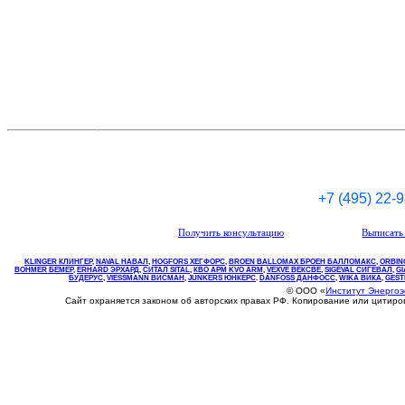
+7 (495) 22-
Получить консультацию
Выписать 
KLINGER КЛИНГЕР
,
NAVAL НАВАЛ
,
НOGFORS ХЕГФОРС
,
BROEN BALLOMAX БРОЕН БАЛЛОМАКС
,
ORBIN
BOHMER БЕМЕР
,
ERHARD ЭРХАРД
,
СИТАЛ SITAL
,
КВО
АРМ
KVO
ARM
,
VEXVE ВЕКСВЕ
,
SIGEVAL СИГЕВАЛ
,
G
БУДЕРУС
,
VIESSMANN ВИСМАН
,
JUNKERS ЮНКЕРС
.
DANFOSS ДАНФОСС
,
WIKA ВИКА
,
GEST
© ООО «
Институт Энерго
Сайт охраняется законом об авторских правах РФ. Копирование или цитир