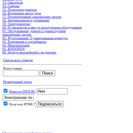
53. Смесители
54. Сифоны
55. Полотенцесушители
56. Крепежные аксессуары
57. Проектирование инженерных систем
58. Автоматизация и управление
59. Электромонтаж
60. Пусконаладка и ввод в эксплуатацию оборудования
61. Обслуживание, ремонт и реконструкция
инженерных систем
62. Футерованная / Гуммированная арматура
63. Разрешения и сертификаты
64. Металлопрокат
65. КАТАЛОГИ
66. Аренда автомобилей с водителем.
Список всех товаров
Поиск товара
Расширенный поиск
Новости INEN.RU
Получать HTML?
.
Сформировать счет безнал. оплаты