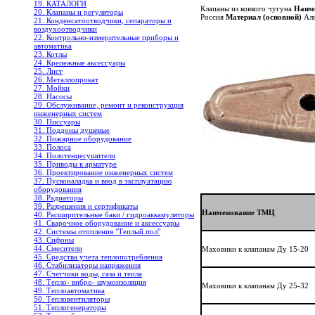
19. КАТАЛОГИ
Клапаны из ковкого чугуна
Наиме
20. Клапаны и регуляторы
Россия
Материал (основной)
Ал
21. Конденсатоотводчики, сепараторы и
воздухоотводчики
22. Контрольно-измерительные приборы и
автоматика
23. Котлы
24. Крепежные аксессуары
25. Лист
26. Металлопрокат
27. Мойки
28. Насосы
29. Обслуживание, ремонт и реконструкция
инженерных систем
30. Писсуары
31. Поддоны душевые
32. Пожарное оборудование
33. Полоса
34. Полотенцесушители
35. Приводы к арматуре
36. Проектирование инженерных систем
37. Пусконаладка и ввод в эксплуатацию
оборудования
38. Радиаторы
39. Разрешения и сертификаты
Наименование ТМЦ
40. Расширительные баки / гидроаккамуляторы
41. Сварочное оборудование и аксессуары
42. Системы отопления "Теплый пол"
43. Сифоны
44. Смесители
Маховики к клапанам Ду 15-20
45. Средства учета теплопотребления
46. Стабилизаторы напряжения
47. Счетчики воды, газа и тепла
48. Тепло- вибро- шумоизоляция
Маховики к клапанам Ду 25-32
49. Теплоавтоматика
50. Тепловентиляторы
51. Теплогенераторы