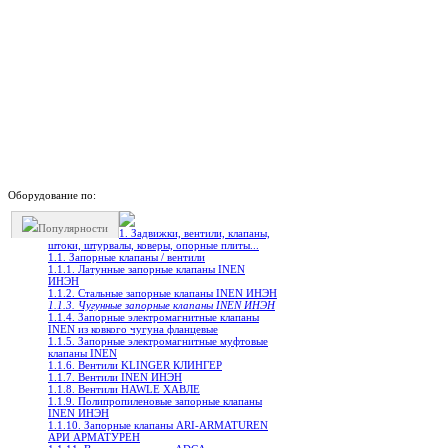
Оборудование по:
Популярности
1. Задвижки, вентили, клапаны,
штоки, штурвалы, коверы, опорные плиты...
1.1. Запорные клапаны / вентили
1.1.1. Латунные запорные клапаны INEN
ИНЭН
1.1.2. Стальные запорные клапаны INEN ИНЭН
1.1.3. Чугунные запорные клапаны INEN ИНЭН
1.1.4. Запорные электромагнитные клапаны
INEN из ковкого чугуна фланцевые
1.1.5. Запорные электромагнитные муфтовые
клапаны INEN
1.1.6. Вентили KLINGER КЛИНГЕР
1.1.7. Вентили INEN ИНЭН
1.1.8. Вентили HAWLE ХАВЛЕ
1.1.9. Полипропиленовые запорные клапаны
INEN ИНЭН
1.1.10. Запорные клапаны ARI-ARMATUREN
АРИ АРМАТУРЕН