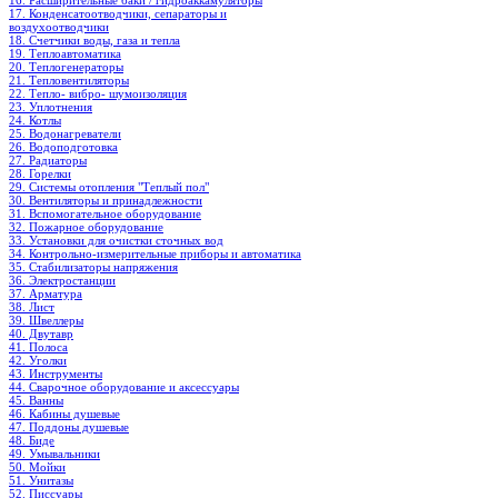
16. Расширительные баки / гидроаккамуляторы
17. Конденсатоотводчики, сепараторы и
воздухоотводчики
18. Счетчики воды, газа и тепла
19. Теплоавтоматика
20. Теплогенераторы
21. Тепловентиляторы
22. Тепло- вибро- шумоизоляция
23. Уплотнения
24. Котлы
25. Водонагреватели
26. Водоподготовка
27. Радиаторы
28. Горелки
29. Системы отопления "Теплый пол"
30. Вентиляторы и принадлежности
31. Вспомогательное оборудование
32. Пожарное оборудование
33. Установки для очистки сточных вод
34. Контрольно-измерительные приборы и автоматика
35. Стабилизаторы напряжения
36. Электростанции
37. Арматура
38. Лист
39. Швеллеры
40. Двутавр
41. Полоса
42. Уголки
43. Инструменты
44. Сварочное оборудование и аксессуары
45. Ванны
46. Кабины душевые
47. Поддоны душевые
48. Биде
49. Умывальники
50. Мойки
51. Унитазы
52. Писсуары