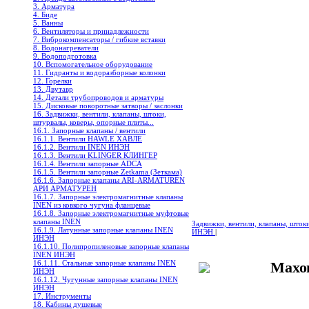
3. Арматура
4. Биде
5. Ванны
6. Вентиляторы и принадлежности
7. Виброкомпенсаторы / гибкие вставки
8. Водонагреватели
9. Водоподготовка
10. Вспомогательное оборудование
11. Гидранты и водоразборные колонки
12. Горелки
13. Двутавр
14. Детали трубопроводов и арматуры
15. Дисковые поворотные затворы / заслонки
16. Задвижки, вентили, клапаны, штоки,
штурвалы, коверы, опорные плиты...
16.1. Запорные клапаны / вентили
16.1.1. Вентили HAWLE ХАВЛЕ
16.1.2. Вентили INEN ИНЭН
16.1.3. Вентили KLINGER КЛИНГЕР
16.1.4. Вентили запорные ADCA
16.1.5. Вентили запорные Zetkama (Зеткама)
16.1.6. Запорные клапаны ARI-ARMATUREN
АРИ АРМАТУРЕН
16.1.7. Запорные электромагнитные клапаны
INEN из ковкого чугуна фланцевые
16.1.8. Запорные электромагнитные муфтовые
клапаны INEN
Задвижки, вентили, клапаны, шток
16.1.9. Латунные запорные клапаны INEN
ИНЭН
|
ИНЭН
16.1.10. Полипропиленовые запорные клапаны
INEN ИНЭН
16.1.11. Стальные запорные клапаны INEN
Махо
ИНЭН
16.1.12. Чугунные запорные клапаны INEN
ИНЭН
17. Инструменты
18. Кабины душевые