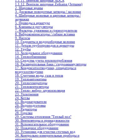
1.1.11. Вентили запорные ADCA
1.1.12. Вентили запорные Zetkama (Зеткама)
2. Шаровые краны
3. Дисковые поворотные затворы / заслонки
4. Шиберные ножевые и щитовые затворы /
задвижки
5. Приводы к арматуре
6. Клапаны и регуляторы
7. Фильтры, грязевики и грязеотделители
8. Виброкомпенсаторы / гибкие вставки
9. Насосы
10. Гидранты и водоразборные колонки
11. Детали трубопроводов и арматуры
12. Трубы
13. Холодильное oборудование
14. Теплообменники
15. Средства учета теплопотребления
16. Расширительные баки / гидроаккамуляторы
17. Конденсатоотводчики, сепараторы и
воздухоотводчики
18. Счетчики воды, газа и тепла
19. Теплоавтоматика
20. Теплогенераторы
21. Тепловентиляторы
22. Тепло- вибро- шумоизоляция
23. Уплотнения
24. Котлы
25. Водонагреватели
26. Водоподготовка
27. Радиаторы
28. Горелки
29. Системы отопления "Теплый пол"
30. Вентиляторы и принадлежности
31. Вспомогательное оборудование
32. Пожарное оборудование
33. Установки для очистки сточных вод
34. Контрольно-измерительные приборы и
автоматика