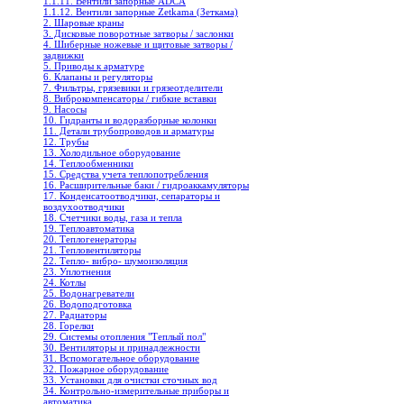
1.1.11. Вентили запорные ADCA
1.1.12. Вентили запорные Zetkama (Зеткама)
2. Шаровые краны
3. Дисковые поворотные затворы / заслонки
4. Шиберные ножевые и щитовые затворы /
задвижки
5. Приводы к арматуре
6. Клапаны и регуляторы
7. Фильтры, грязевики и грязеотделители
8. Виброкомпенсаторы / гибкие вставки
9. Насосы
10. Гидранты и водоразборные колонки
11. Детали трубопроводов и арматуры
12. Трубы
13. Холодильное oборудование
14. Теплообменники
15. Средства учета теплопотребления
16. Расширительные баки / гидроаккамуляторы
17. Конденсатоотводчики, сепараторы и
воздухоотводчики
18. Счетчики воды, газа и тепла
19. Теплоавтоматика
20. Теплогенераторы
21. Тепловентиляторы
22. Тепло- вибро- шумоизоляция
23. Уплотнения
24. Котлы
25. Водонагреватели
26. Водоподготовка
27. Радиаторы
28. Горелки
29. Системы отопления "Теплый пол"
30. Вентиляторы и принадлежности
31. Вспомогательное оборудование
32. Пожарное оборудование
33. Установки для очистки сточных вод
34. Контрольно-измерительные приборы и
автоматика