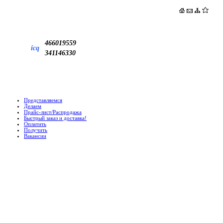
466019559
icq
341146330
Представляемся
Делаем
Прайс-лист/Распродажа
Быстрый заказ и доставка!
Оплатить
Получить
Вакансии