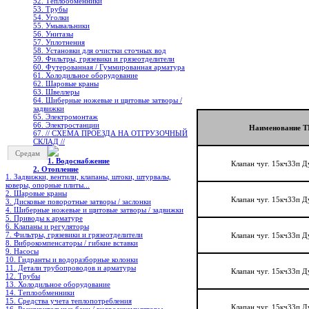
52. Теплообменники
53. Трубы
54. Уголки
55. Умывальники
56. Унитазы
57. Уплотнения
58. Установки для очистки сточных вод
59. Фильтры, грязевики и грязеотделители
60. Футерованная / Гуммированная арматура
61. Холодильное oборудование
62. Шаровые краны
63. Швеллеры
64. Шиберные ножевые и щитовые затворы /
задвижки
65. Электромонтаж
66. Электростанции
Наименование 
67. // СХЕМА ПРОЕЗДА НА ОТГРУЗОЧНЫЙ
СКЛАД //
Средам
1. Водоснабжение
Клапан чуг. 15кч33п Д
2. Отопление
1. Задвижки, вентили, клапаны, штоки, штурвалы,
коверы, опорные плиты...
2. Шаровые краны
Клапан чуг. 15кч33п Д
3. Дисковые поворотные затворы / заслонки
4. Шиберные ножевые и щитовые затворы / задвижки
5. Приводы к арматуре
6. Клапаны и регуляторы
7. Фильтры, грязевики и грязеотделители
Клапан чуг. 15кч33п Д
8. Виброкомпенсаторы / гибкие вставки
9. Насосы
10. Гидранты и водоразборные колонки
11. Детали трубопроводов и арматуры
Клапан чуг. 15кч33п Д
12. Трубы
13. Холодильное oборудование
14. Теплообменники
15. Средства учета теплопотребления
Клапан чуг. 15кч33п Д