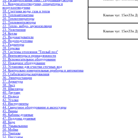
16. Расширительные баки / гидроаккамуляторы
17. Конденсатоотводчики, сепараторы и
воздухоотводчики
18. Счетчики воды, газа и тепла
19. Теплоавтоматика
Клапан чуг. 15кч33п Д
20. Теплогенераторы
21. Тепловентиляторы
22. Тепло- вибро- шумоизоляция
23. Уплотнения
Клапан чуг. 15кч33п Д
24. Котлы
25. Водонагреватели
26. Водоподготовка
27. Радиаторы
28. Горелки
29. Системы отопления "Теплый пол"
30. Вентиляторы и принадлежности
31. Вспомогательное оборудование
32. Пожарное оборудование
33. Установки для очистки сточных вод
34. Контрольно-измерительные приборы и автоматика
35. Стабилизаторы напряжения
36. Электростанции
37. Арматура
38. Лист
39. Швеллеры
40. Двутавр
41. Полоса
42. Уголки
43. Инструменты
44. Сварочное оборудование и аксессуары
45. Ванны
46. Кабины душевые
47. Поддоны душевые
48. Биде
49. Умывальники
50. Мойки
51. Унитазы
52. Писсуары