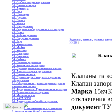
35. Стабилизаторы напряжения
36. Электростанции
37. Арматура
38. Лист
39. Швеллеры
40. Двутавр
41. Полоса
42. Уголки
43. Инструменты
44. Сварочное оборудование и аксессуары
45. Ванны
46. Кабины душевые
47. Поддоны душевые
Задвижки, вентили, клапаны, шток
48. Биде
ИНЭН
|
49. Умывальники
50. Мойки
51. Унитазы
52. Писсуары
Клап
53. Смесители
54. Сифоны
55. Полотенцесушители
56. Крепежные аксессуары
57. Проектирование инженерных систем
58. Автоматизация и управление
Клапаны из к
59. Электромонтаж
60. Пусконаладка и ввод в эксплуатацию
оборудования
Клапан запор
61. Обслуживание, ремонт и реконструкция
инженерных систем
Марка
15кч3
62. Футерованная / Гуммированная арматура
63. Разрешения и сертификаты
64. Металлопрокат
отключения в
65. КАТАЛОГИ
66. Аренда автомобилей с водителем.
документ
ТУ 
Алфавиту
1. Автоматизация и управление
2. Аренда автомобилей с водителем.