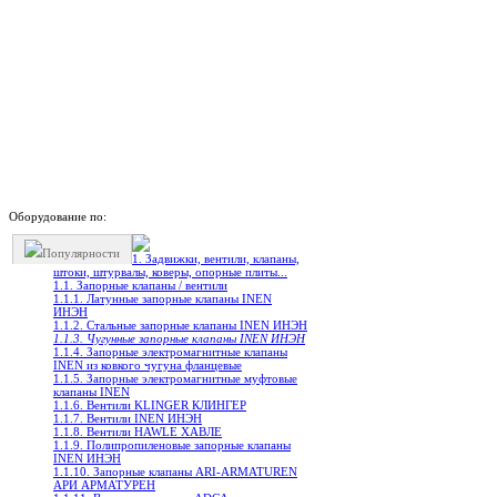
Оборудование по:
Популярности
1. Задвижки, вентили, клапаны,
штоки, штурвалы, коверы, опорные плиты...
1.1. Запорные клапаны / вентили
1.1.1. Латунные запорные клапаны INEN
ИНЭН
1.1.2. Стальные запорные клапаны INEN ИНЭН
1.1.3. Чугунные запорные клапаны INEN ИНЭН
1.1.4. Запорные электромагнитные клапаны
INEN из ковкого чугуна фланцевые
1.1.5. Запорные электромагнитные муфтовые
клапаны INEN
1.1.6. Вентили KLINGER КЛИНГЕР
1.1.7. Вентили INEN ИНЭН
1.1.8. Вентили HAWLE ХАВЛЕ
1.1.9. Полипропиленовые запорные клапаны
INEN ИНЭН
1.1.10. Запорные клапаны ARI-ARMATUREN
АРИ АРМАТУРЕН