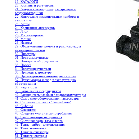
19. КАТАЛОГИ
20. Клапаны и регуляторы
21. Конденсатоотводчики, сепараторы и
воздухоотводчики
22. Контрольно-измерительные приборы и
автоматика
23. Котлы
24. Крепежные аксессуары
25. Лист
26. Металлопрокат
27. Мойки
28. Насосы
29. Обслуживание, ремонт и реконструкция
инженерных систем
30. Писсуары
31. Поддоны душевые
32. Пожарное оборудование
33. Полоса
34. Полотенцесушители
35. Приводы к арматуре
36. Проектирование инженерных систем
37. Пусконаладка и ввод в эксплуатацию
оборудования
38. Радиаторы
39. Разрешения и сертификаты
40. Расширительные баки / гидроаккамуляторы
41. Сварочное оборудование и аксессуары
42. Системы отопления "Теплый пол"
43. Сифоны
44. Смесители
45. Средства учета теплопотребления
46. Стабилизаторы напряжения
47. Счетчики воды, газа и тепла
48. Тепло- вибро- шумоизоляция
49. Теплоавтоматика
50. Тепловентиляторы
51. Теплогенераторы