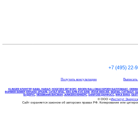
+7 (495) 22-
Получить консультацию
Выписать 
KLINGER КЛИНГЕР
,
NAVAL НАВАЛ
,
НOGFORS ХЕГФОРС
,
BROEN BALLOMAX БРОЕН БАЛЛОМАКС
,
ORBIN
BOHMER БЕМЕР
,
ERHARD ЭРХАРД
,
СИТАЛ SITAL
,
КВО
АРМ
KVO
ARM
,
VEXVE ВЕКСВЕ
,
SIGEVAL СИГЕВАЛ
,
G
БУДЕРУС
,
VIESSMANN ВИСМАН
,
JUNKERS ЮНКЕРС
.
DANFOSS ДАНФОСС
,
WIKA ВИКА
,
GEST
© ООО «
Институт Энерго
Сайт охраняется законом об авторских правах РФ. Копирование или цитир