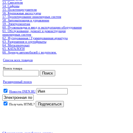
53. Смесители
54. Сифоны
55. Полотенцесушители
56. Крепежные аксессуары
57. Проектирование инженерных систем
58. Автоматизация и управление
59. Электромонтаж
60. Пусконаладка и ввод в эксплуатацию оборудования
61. Обслуживание, ремонт и реконструкция
инженерных систем
62. Футерованная / Гуммированная арматура
63. Разрешения и сертификаты
64. Металлопрокат
65. КАТАЛОГИ
66. Аренда автомобилей с водителем.
Список всех товаров
Поиск товара
Расширенный поиск
Новости INEN.RU
Получать HTML?
.
Сформировать счет безнал. оплаты