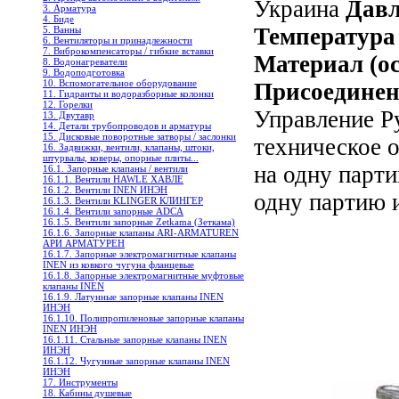
Украина
Давл
3. Арматура
4. Биде
Температура
5. Ванны
6. Вентиляторы и принадлежности
7. Виброкомпенсаторы / гибкие вставки
Материал (о
8. Водонагреватели
9. Водоподготовка
10. Вспомогательное оборудование
Присоединен
11. Гидранты и водоразборные колонки
12. Горелки
Управление 
13. Двутавр
14. Детали трубопроводов и арматуры
15. Дисковые поворотные затворы / заслонки
техническое о
16. Задвижки, вентили, клапаны, штоки,
штурвалы, коверы, опорные плиты...
на одну парти
16.1. Запорные клапаны / вентили
16.1.1. Вентили HAWLE ХАВЛЕ
16.1.2. Вентили INEN ИНЭН
одну партию 
16.1.3. Вентили KLINGER КЛИНГЕР
16.1.4. Вентили запорные ADCA
16.1.5. Вентили запорные Zetkama (Зеткама)
16.1.6. Запорные клапаны ARI-ARMATUREN
АРИ АРМАТУРЕН
16.1.7. Запорные электромагнитные клапаны
INEN из ковкого чугуна фланцевые
16.1.8. Запорные электромагнитные муфтовые
клапаны INEN
16.1.9. Латунные запорные клапаны INEN
ИНЭН
16.1.10. Полипропиленовые запорные клапаны
INEN ИНЭН
16.1.11. Стальные запорные клапаны INEN
ИНЭН
16.1.12. Чугунные запорные клапаны INEN
ИНЭН
17. Инструменты
18. Кабины душевые