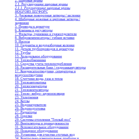
2. Шаровые краны
2.1. Регулирующие шаровые краны
2.1.1. Регулирующие шаровые краны
HOGFORS ХЕГФОРС
3. Дисковые поворотные затворы / заслонки
4. Шиберные ножевые и щитовые затворы /
задвижки
5. Приводы к арматуре
6. Клапаны и регуляторы
7. Фильтры, грязевики и грязеотделители
8. Виброкомпенсаторы / гибкие вставки
9. Насосы
10. Гидранты и водоразборные колонки
11. Детали трубопроводов и арматуры
12. Трубы
13. Холодильное oборудование
14. Теплообменники
15. Средства учета теплопотребления
16. Расширительные баки / гидроаккамуляторы
17. Конденсатоотводчики, сепараторы и
воздухоотводчики
18. Счетчики воды, газа и тепла
19. Теплоавтоматика
20. Теплогенераторы
21. Тепловентиляторы
22. Тепло- вибро- шумоизоляция
23. Уплотнения
24. Котлы
25. Водонагреватели
26. Водоподготовка
27. Радиаторы
28. Горелки
29. Системы отопления "Теплый пол"
30. Вентиляторы и принадлежности
31. Вспомогательное оборудование
32. Пожарное оборудование
33. Установки для очистки сточных вод
34. Контрольно-измерительные приборы и