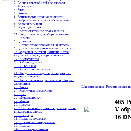
2. Аренда автомобилей с водителем.
3. Арматура
4. Биде
5. Ванны
6. Вентиляторы и принадлежности
7. Виброкомпенсаторы / гибкие вставки
8. Водонагреватели
9. Водоподготовка
10. Вспомогательное оборудование
11. Гидранты и водоразборные колонки
12. Горелки
13. Двутавр
14. Детали трубопроводов и арматуры
15. Дисковые поворотные затворы / заслонки
16. Задвижки, вентили, клапаны, штоки,
штурвалы, коверы, опорные плиты...
17. Инструменты
18. Кабины душевые
19. КАТАЛОГИ
20. Клапаны и регуляторы
21. Конденсатоотводчики, сепараторы и
воздухоотводчики
22. Контрольно-измерительные приборы и
автоматика
Шаровые краны
|
Регулирующие ш
23. Котлы
24. Крепежные аксессуары
25. Лист
26. Металлопрокат
465 
27. Мойки
28. Насосы
V-обр
29. Обслуживание, ремонт и реконструкция
инженерных систем
30. Писсуары
16 DN
31. Поддоны душевые
32. Пожарное оборудование
33. Полоса
34. Полотенцесушители