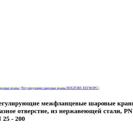
аровые краны
|
Регулирующие шаровые краны HOGFORS ХЕГФОРС
|
Регулирующие межфланцевые шаровые кра
азное отверстие, из нержавеющей стали, PN 
 25 - 200