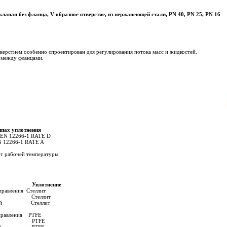
апан без фланца, V-образное отверстие, из нержавеющей стали, PN 40, PN 25, PN 16
верстием особенно спроектирован для регулирования потока масс и жидкостей.
 между фланцами.
ипах уплотнения
, EN 12266-1 RATE D
EN 12266-1 RATE A
от рабочей температуры.
Уплотнение
правления Стеллит
током Стеллит
редачей Стеллит
управления PTFE
штоком PTFE