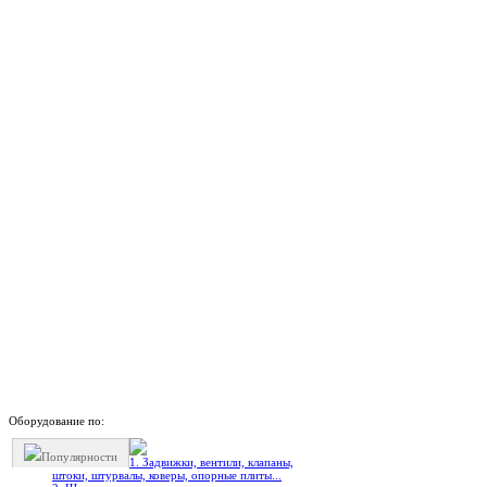
Оборудование по:
Популярности
1. Задвижки, вентили, клапаны,
штоки, штурвалы, коверы, опорные плиты...