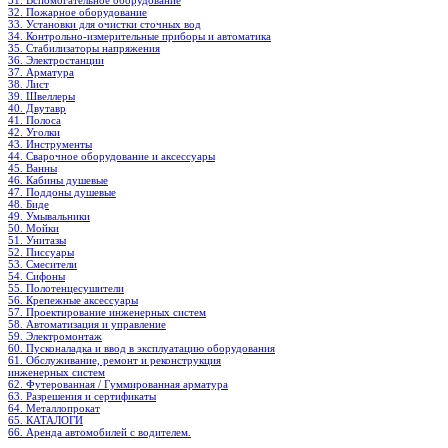
31. Вспомогательное оборудование
32. Пожарное оборудование
33. Установки для очистки сточных вод
34. Контрольно-измерительные приборы и автоматика
35. Стабилизаторы напряжения
36. Электростанции
37. Арматура
38. Лист
39. Швеллеры
40. Двутавр
41. Полоса
42. Уголки
43. Инструменты
44. Сварочное оборудование и аксессуары
45. Ванны
46. Кабины душевые
47. Поддоны душевые
48. Биде
49. Умывальники
50. Мойки
51. Унитазы
52. Писсуары
53. Смесители
54. Сифоны
55. Полотенцесушители
56. Крепежные аксессуары
57. Проектирование инженерных систем
58. Автоматизация и управление
59. Электромонтаж
60. Пусконаладка и ввод в эксплуатацию оборудования
61. Обслуживание, ремонт и реконструкция
инженерных систем
62. Футерованная / Гуммированная арматура
63. Разрешения и сертификаты
64. Металлопрокат
65. КАТАЛОГИ
66. Аренда автомобилей с водителем.