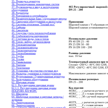
35. Приводы к арматуре
36. Проектирование инженерных систем
465 Регулировочный шаровой кл
37. Пусконаладка и ввод в эксплуатацию
DN 25 - 200
оборудования
38. Радиаторы
39. Разрешения и сертификаты
40. Расширительные баки / гидроаккамуляторы
41. Сварочное оборудование и аксессуары
Применение
42. Системы отопления "Теплый пол"
Шаровой клапан с V-образным от
43. Сифоны
Шаровой клапан устанавливается
44. Смесители
45. Средства учета теплопотребления
46. Стабилизаторы напряжения
Номинальное давление
47. Счетчики воды, газа и тепла
PN 40 DN 25 - 40
48. Тепло- вибро- шумоизоляция
PN 25 DN 50 - 80
49. Теплоавтоматика
PN 16 DN 100 - 200
50. Тепловентиляторы
51. Теплогенераторы
Разница давления
52. Теплообменники
max. 16 bar
53. Трубы
54. Уголки
Температурный диапазон при т
55. Умывальники
Стеллит +260°C/ -40°C ISO 5208
56. Унитазы
PTFE +200°C/ -40°C ISO 5208, 
57. Уплотнения
58. Установки для очистки сточных вод
Максимальное давление зависит 
59. Фильтры, грязевики и грязеотделители
60. Футерованная / Гуммированная арматура
Номинальные размерыs
61. Холодильное oборудование
DN 25 - 200
62. Шаровые краны
62.1. Регулирующие шаровые краны
Код изделия 
62.1.1. Регулирующие шаровые краны
465KC_ _ _с рычагом ручного у
HOGFORS ХЕГФОРС
465KC_ _ _Z с голым ш
63. Швеллеры
465KC_ _ _M с ручной пе
64. Шиберные ножевые и щитовые затворы /
задвижки
465TS_ _ _с рычагом ручного 
65. Электромонтаж
465TS_ _ _Z с голым 
66. Электростанции