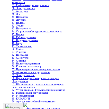
автоматика
35. Стабилизаторы напряжения
36. Электростанции
37. Арматура
38. Лист
39. Швеллеры
40. Двутавр
41. Полоса
42. Уголки
43. Инструменты
44. Сварочное оборудование и аксессуары
45. Ванны
46. Кабины душевые
47. Поддоны душевые
48. Биде
49. Умывальники
50. Мойки
51. Унитазы
52. Писсуары
53. Смесители
54. Сифоны
55. Полотенцесушители
56. Крепежные аксессуары
57. Проектирование инженерных систем
58. Автоматизация и управление
59. Электромонтаж
60. Пусконаладка и ввод в эксплуатацию
оборудования
61. Обслуживание, ремонт и реконструкция
инженерных систем
62. Футерованная / Гуммированная арматура
63. Разрешения и сертификаты
64. Металлопрокат
65. КАТАЛОГИ
66. Аренда автомобилей с водителем.
Алфавиту
1. Автоматизация и управление