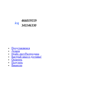
466019559
icq
341146330
Представляемся
Делаем
Прайс-лист/Распродажа
Быстрый заказ и доставка!
Оплатить
Получить
Вакансии