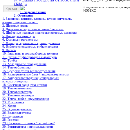
465TS_ _ _M с ручной п
67. // СХЕМА ПРОЕЗДА НА ОТГРУЗОЧНЫЙ
СКЛАД //
Специальное исполнение для пар
Средам
46501KC_ _ _
1. Водоснабжение
2. Отопление
1. Задвижки, вентили, клапаны, штоки, штурвалы,
коверы, опорные плиты...
2. Шаровые краны
3. Дисковые поворотные затворы / заслонки
4. Шиберные ножевые и щитовые затворы / задвижки
5. Приводы к арматуре
6. Клапаны и регуляторы
7. Фильтры, грязевики и грязеотделители
8. Виброкомпенсаторы / гибкие вставки
9. Насосы
10. Гидранты и водоразборные колонки
11. Детали трубопроводов и арматуры
12. Трубы
13. Холодильное oборудование
14. Теплообменники
15. Средства учета теплопотребления
16. Расширительные баки / гидроаккамуляторы
17. Конденсатоотводчики, сепараторы и
воздухоотводчики
18. Счетчики воды, газа и тепла
19. Теплоавтоматика
20. Теплогенераторы
21. Тепловентиляторы
22. Тепло- вибро- шумоизоляция
23. Уплотнения
24. Котлы
25. Водонагреватели
26. Водоподготовка
27. Радиаторы
28. Горелки
29. Системы отопления "Теплый пол"
30. Вентиляторы и принадлежности