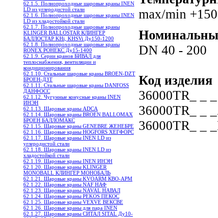
62.1.5. Полнопроходные шаровые краны INEN
LD из углеродистой стали
max/min +150 
62.1.6. Полнопроходные шаровые краны INEN
LD из хладостойкой стали
62.1.7. Полнопроходные шаровые краны
Номинальны
KLINGER BALLOSTAR КЛИНГЕР
БАЛЛОСТАР KHi, KHSVi Ду150-1200
62.1.8. Полнопроходные шаровые краны
DN 40 - 200
RONEX РОНЕКС Ду15-1400
62.1.9. Серии кранов БИВАЛ для
теплоснабжения, вентиляции и
кондиционирования
62.1.10. Стальные шаровые краны BROEN-DZT
Код изделия
БРОЕН-ДЗТ
62.1.11. Стальные шаровые краны DANFOSS
36000TR_ _ _
ДАНФОСС
62.1.12. Чугунные конусные краны INEN
ИНЭН
36000TR_ _ _
62.1.13. Шаровые краны ADCA
62.1.14. Шаровые краны BROEN BALLOMAX
БРОЕН БАЛЛОМАКС
36000TR_ _ _
62.1.15. Шаровые краны GENEBRE ЖЕНЕБРЕ
62.1.16. Шаровые краны HOGFORS ХЕГФОРС
62.1.17. Шаровые краны INEN LD из
углеродистой стали
62.1.18. Шаровые краны INEN LD из
хладостойкой стали
62.1.19. Шаровые краны INEN ИНЭН
62.1.20. Шаровые краны KLINGER
MONOBALL КЛИНГЕР МОНОБАЛЬ
62.1.21. Шаровые краны KVOARM КВО-АРМ
62.1.22. Шаровые краны NAF НАФ
62.1.23. Шаровые краны NAVAL НАВАЛ
62.1.24. Шаровые краны PEKOS ПЕКОС
62.1.25. Шаровые краны VEXVE ВЕКСВЕ
62.1.26. Шаровые краны для пара INEN
62.1.27. Шаровые краны СИТАЛ SITAL Ду10-