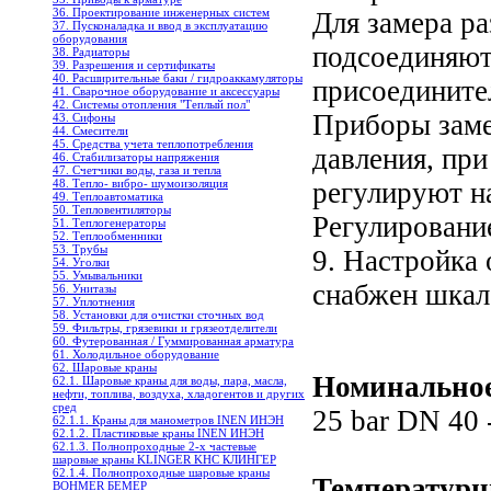
36. Проектирование инженерных систем
Для замера ра
37. Пусконаладка и ввод в эксплуатацию
оборудования
подсоединяют
38. Радиаторы
39. Разрешения и сертификаты
40. Расширительные баки / гидроаккамуляторы
присоедините
41. Сварочное оборудование и аксессуары
42. Системы отопления "Теплый пол"
Приборы заме
43. Сифоны
44. Смесители
45. Средства учета теплопотребления
давления, пр
46. Стабилизаторы напряжения
47. Счетчики воды, газа и тепла
регулируют н
48. Тепло- вибро- шумоизоляция
49. Теплоавтоматика
50. Тепловентиляторы
Регулирование
51. Теплогенераторы
52. Теплообменники
53. Трубы
9. Настройка
54. Уголки
55. Умывальники
снабжен шкало
56. Унитазы
57. Уплотнения
58. Установки для очистки сточных вод
59. Фильтры, грязевики и грязеотделители
60. Футерованная / Гуммированная арматура
61. Холодильное oборудование
62. Шаровые краны
Номинальное
62.1. Шаровые краны для воды, пара, масла,
нефти, топлива, воздуха, хладогентов и других
сред
25 bar DN 40 
62.1.1. Краны для манометров INEN ИНЭН
62.1.2. Пластиковые краны INEN ИНЭН
62.1.3. Полнопроходные 2-х частевые
шаровые краны KLINGER KHC КЛИНГЕР
62.1.4. Полнопроходные шаровые краны
Температурн
BOHMER БЕМЕР