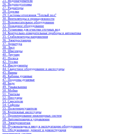
25. Водонагреватели
26. Водоподготовка
27. Радиаторы
28. Горелки
29. Системы отопления "Теплый пол"
30. Вентиляторы и принадлежности
31. Вспомогательное оборудование
32. Пожарное оборудование
33. Установки для очистки сточных вод
34. Контрольно-измерительные приборы и автоматика
35. Стабилизаторы напряжения
36. Электростанции
37. Арматура
38. Лист
39. Швеллеры
40. Двутавр
41. Полоса
42. Уголки
43. Инструменты
44. Сварочное оборудование и аксессуары
45. Ванны
46. Кабины душевые
47. Поддоны душевые
48. Биде
49. Умывальники
50. Мойки
51. Унитазы
52. Писсуары
53. Смесители
54. Сифоны
55. Полотенцесушители
56. Крепежные аксессуары
57. Проектирование инженерных систем
58. Автоматизация и управление
59. Электромонтаж
60. Пусконаладка и ввод в эксплуатацию оборудования
61. Обслуживание, ремонт и реконструкция
инженерных систем