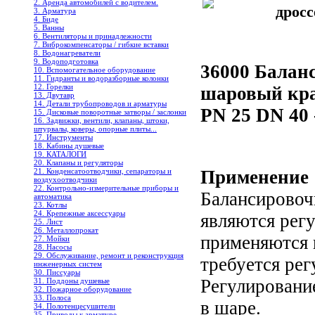
2. Аренда автомобилей с водителем.
дросс
3. Арматура
4. Биде
5. Ванны
6. Вентиляторы и принадлежности
7. Виброкомпенсаторы / гибкие вставки
8. Водонагреватели
9. Водоподготовка
36000 Балан
10. Вспомогательное оборудование
11. Гидранты и водоразборные колонки
12. Горелки
шаровый кра
13. Двутавр
14. Детали трубопроводов и арматуры
PN 25 DN 40 
15. Дисковые поворотные затворы / заслонки
16. Задвижки, вентили, клапаны, штоки,
штурвалы, коверы, опорные плиты...
17. Инструменты
18. Кабины душевые
19. КАТАЛОГИ
20. Клапаны и регуляторы
Применение
21. Конденсатоотводчики, сепараторы и
воздухоотводчики
22. Контрольно-измерительные приборы и
Балансирово
автоматика
23. Котлы
24. Крепежные аксессуары
являются рег
25. Лист
26. Металлопрокат
применяются 
27. Мойки
28. Насосы
29. Обслуживание, ремонт и реконструкция
требуется рег
инженерных систем
30. Писсуары
Регулирование
31. Поддоны душевые
32. Пожарное оборудование
33. Полоса
в шаре.
34. Полотенцесушители
35. Приводы к арматуре