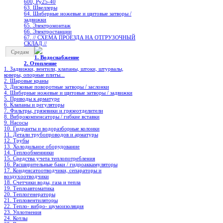
600, Ру25-40
63. Швеллеры
64. Шиберные ножевые и щитовые затворы /
задвижки
65. Электромонтаж
66. Электростанции
67. // СХЕМА ПРОЕЗДА НА ОТГРУЗОЧНЫЙ
СКЛАД //
Средам
1. Водоснабжение
2. Отопление
1. Задвижки, вентили, клапаны, штоки, штурвалы,
коверы, опорные плиты...
2. Шаровые краны
3. Дисковые поворотные затворы / заслонки
4. Шиберные ножевые и щитовые затворы / задвижки
5. Приводы к арматуре
6. Клапаны и регуляторы
7. Фильтры, грязевики и грязеотделители
8. Виброкомпенсаторы / гибкие вставки
9. Насосы
10. Гидранты и водоразборные колонки
11. Детали трубопроводов и арматуры
12. Трубы
13. Холодильное oборудование
14. Теплообменники
15. Средства учета теплопотребления
16. Расширительные баки / гидроаккамуляторы
17. Конденсатоотводчики, сепараторы и
воздухоотводчики
18. Счетчики воды, газа и тепла
19. Теплоавтоматика
20. Теплогенераторы
21. Тепловентиляторы
22. Тепло- вибро- шумоизоляция
23. Уплотнения
24. Котлы