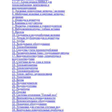
2.1.27. Серии кранов БИВАЛ для
теплоснабжения, вентиляции и
кондиционирования
3. Дисковые поворотные затворы / заслонки
4. Шиберные ножевые и щитовые затворы /
задвижки
5. Приводы к арматуре
6. Клапаны и регуляторы
7. Фильтры, грязевики и грязеотделители
8. Виброкомпенсаторы / гибкие вставки
9. Насосы
10. Гидранты и водоразборные колонки
11. Детали трубопроводов и арматуры
12. Трубы
13. Холодильное oборудование
14. Теплообменники
15. Средства учета теплопотребления
16. Расширительные баки / гидроаккамуляторы
17. Конденсатоотводчики, сепараторы и
воздухоотводчики
18. Счетчики воды, газа и тепла
19. Теплоавтоматика
20. Теплогенераторы
21. Тепловентиляторы
22. Тепло- вибро- шумоизоляция
23. Уплотнения
24. Котлы
25. Водонагреватели
26. Водоподготовка
27. Радиаторы
28. Горелки
29. Системы отопления "Теплый пол"
30. Вентиляторы и принадлежности
31. Вспомогательное оборудование
32. Пожарное оборудование
33. Установки для очистки сточных вод
34. Контрольно-измерительные приборы и