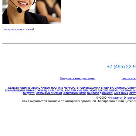
Быстрая связь с нами
!
+7 (495) 22-
Получить консультацию
Выписать 
KLINGER КЛИНГЕР
,
NAVAL НАВАЛ
,
НOGFORS ХЕГФОРС
,
BROEN BALLOMAX БРОЕН БАЛЛОМАКС
,
ORBIN
BOHMER БЕМЕР
,
ERHARD ЭРХАРД
,
СИТАЛ SITAL
,
КВО
АРМ
KVO
ARM
,
VEXVE ВЕКСВЕ
,
SIGEVAL СИГЕВАЛ
,
G
БУДЕРУС
,
VIESSMANN ВИСМАН
,
JUNKERS ЮНКЕРС
.
DANFOSS ДАНФОСС
,
WIKA ВИКА
,
GEST
© ООО «
Институт Энерго
Сайт охраняется законом об авторских правах РФ. Копирование или цитир