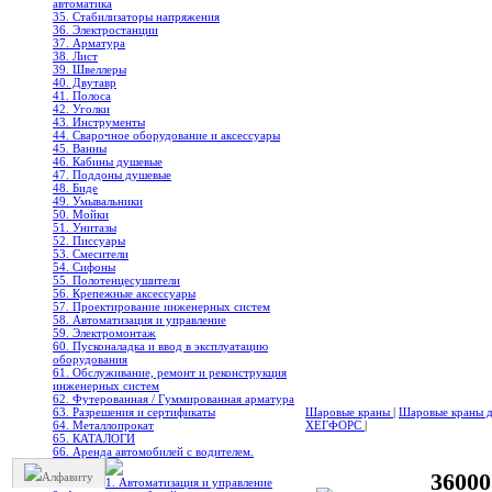
автоматика
35. Стабилизаторы напряжения
36. Электростанции
37. Арматура
38. Лист
39. Швеллеры
40. Двутавр
41. Полоса
42. Уголки
43. Инструменты
44. Сварочное оборудование и аксессуары
45. Ванны
46. Кабины душевые
47. Поддоны душевые
48. Биде
49. Умывальники
50. Мойки
51. Унитазы
52. Писсуары
53. Смесители
54. Сифоны
55. Полотенцесушители
56. Крепежные аксессуары
57. Проектирование инженерных систем
58. Автоматизация и управление
59. Электромонтаж
60. Пусконаладка и ввод в эксплуатацию
оборудования
61. Обслуживание, ремонт и реконструкция
инженерных систем
62. Футерованная / Гуммированная арматура
63. Разрешения и сертификаты
Шаровые краны
|
Шаровые краны дл
64. Металлопрокат
ХЕГФОРС
|
65. КАТАЛОГИ
66. Аренда автомобилей с водителем.
3600
Алфавиту
1. Автоматизация и управление