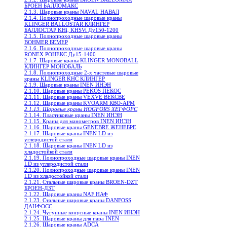
БРОЕН БАЛЛОМАКС
2.1.3. Шаровые краны NAVAL НАВАЛ
2.1.4. Полнопроходные шаровые краны
KLINGER BALLOSTAR КЛИНГЕР
БАЛЛОСТАР KHi, KHSVi Ду150-1200
2.1.5. Полнопроходные шаровые краны
BOHMER БЕМЕР
2.1.6. Полнопроходные шаровые краны
RONEX РОНЕКС Ду15-1400
2.1.7. Шаровые краны KLINGER MONOBALL
КЛИНГЕР МОНОБАЛЬ
2.1.8. Полнопроходные 2-х частевые шаровые
краны KLINGER KHC КЛИНГЕР
2.1.9. Шаровые краны INEN ИНЭН
2.1.10. Шаровые краны PEKOS ПЕКОС
2.1.11. Шаровые краны VEXVE ВЕКСВЕ
2.1.12. Шаровые краны KVOARM КВО-АРМ
2.1.13. Шаровые краны HOGFORS ХЕГФОРС
2.1.14. Пластиковые краны INEN ИНЭН
2.1.15. Краны для манометров INEN ИНЭН
2.1.16. Шаровые краны GENEBRE ЖЕНЕБРЕ
2.1.17. Шаровые краны INEN LD из
углеродистой стали
2.1.18. Шаровые краны INEN LD из
хладостойкой стали
2.1.19. Полнопроходные шаровые краны INEN
LD из углеродистой стали
2.1.20. Полнопроходные шаровые краны INEN
LD из хладостойкой стали
2.1.21. Стальные шаровые краны BROEN-DZT
БРОЕН-ДЗТ
2.1.22. Шаровые краны NAF НАФ
2.1.23. Стальные шаровые краны DANFOSS
ДАНФОСС
2.1.24. Чугунные конусные краны INEN ИНЭН
2.1.25. Шаровые краны для пара INEN
2.1.26. Шаровые краны ADCA