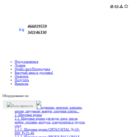
466019559
icq
341146330
Представляемся
Делаем
Прайс-лист/Распродажа
Быстрый заказ и доставка!
Оплатить
Получить
Вакансии
Оборудование по:
Популярности
1. Задвижки, вентили, клапаны,
штоки, штурвалы, коверы, опорные плиты...
2. Шаровые краны
2.1. Шаровые краны для воды, пара, масла,
нефти, топлива, воздуха, хладогентов и других
сред
2.1.1. Шаровые краны СИТАЛ SITAL Ду10-
600, Ру25-40
2.1.2. Шаровые краны BROEN BALLOMAX