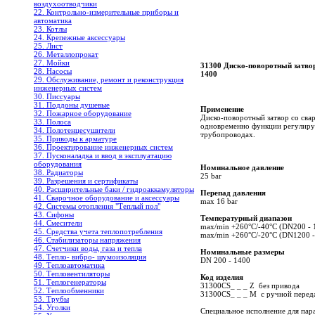
воздухоотводчики
22. Контрольно-измерительные приборы и
автоматика
23. Котлы
24. Крепежные аксессуары
25. Лист
26. Металлопрокат
27. Мойки
31300 Диско-поворотный затвор
28. Насосы
1400
29. Обслуживание, ремонт и реконструкция
инженерных систем
30. Писсуары
31. Поддоны душевые
Применение
32. Пожарное оборудование
Диско-поворотный затвор со свар
33. Полоса
одновременно функции регулирущ
34. Полотенцесушители
трубопроводах.
35. Приводы к арматуре
36. Проектирование инженерных систем
37. Пусконаладка и ввод в эксплуатацию
оборудования
Номинальное давление
38. Радиаторы
25 bar
39. Разрешения и сертификаты
40. Расширительные баки / гидроаккамуляторы
Перепад давления
41. Сварочное оборудование и аксессуары
max 16 bar
42. Системы отопления "Теплый пол"
43. Сифоны
Температурный диапазон
44. Смесители
max/min +260°C/-40°C (DN200 - 
45. Средства учета теплопотребления
max/min +260°C/-20°C (DN1200 -
46. Стабилизаторы напряжения
47. Счетчики воды, газа и тепла
Номинальные размеры
48. Тепло- вибро- шумоизоляция
DN 200 - 1400
49. Теплоавтоматика
50. Тепловентиляторы
Код изделия
51. Теплогенераторы
31300CS_ _ _ Z без привода
52. Теплообменники
31300CS_ _ _ M с ручной перед
53. Трубы
54. Уголки
Специальное исполнение для пар