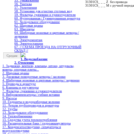
55. Умывальники
31301CS_ _ _ Z без привода
56. Унитазы
31301CS_ _ _ M с ручной перед
57. Уплотнения
58. Установки для очистки сточных вод
59. Фильтры, грязевики и грязеотделители
60. Футерованная / Гуммированная арматура
61. Холодильное oборудование
62. Шаровые краны
63. Швеллеры
64. Шиберные ножевые и щитовые затворы /
задвижки
65. Электромонтаж
66. Электростанции
67. // СХЕМА ПРОЕЗДА НА ОТГРУЗОЧНЫЙ
СКЛАД //
Средам
1. Водоснабжение
2. Отопление
1. Задвижки, вентили, клапаны, штоки, штурвалы,
коверы, опорные плиты...
2. Шаровые краны
3. Дисковые поворотные затворы / заслонки
4. Шиберные ножевые и щитовые затворы / задвижки
5. Приводы к арматуре
6. Клапаны и регуляторы
7. Фильтры, грязевики и грязеотделители
8. Виброкомпенсаторы / гибкие вставки
9. Насосы
10. Гидранты и водоразборные колонки
11. Детали трубопроводов и арматуры
12. Трубы
13. Холодильное oборудование
14. Теплообменники
15. Средства учета теплопотребления
16. Расширительные баки / гидроаккамуляторы
17. Конденсатоотводчики, сепараторы и
воздухоотводчики