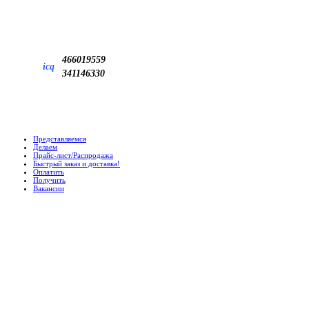
466019559
icq
341146330
Представляемся
Делаем
Прайс-лист/Распродажа
Быстрый заказ и доставка!
Оплатить
Получить
Вакансии