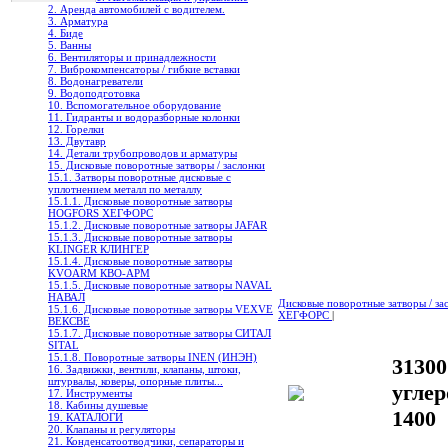
2. Аренда автомобилей с водителем.
3. Арматура
4. Биде
5. Ванны
6. Вентиляторы и принадлежности
7. Виброкомпенсаторы / гибкие вставки
8. Водонагреватели
9. Водоподготовка
10. Вспомогательное оборудование
11. Гидранты и водоразборные колонки
12. Горелки
13. Двутавр
14. Детали трубопроводов и арматуры
15. Дисковые поворотные затворы / заслонки
15.1. Затворы поворотные дисковые с
уплотнением металл по металлу
15.1.1. Дисковые поворотные затворы
HOGFORS ХЕГФОРС
15.1.2. Дисковые поворотные затворы JAFAR
15.1.3. Дисковые поворотные затворы
KLINGER КЛИНГЕР
15.1.4. Дисковые поворотные затворы
KVOARM КВО-АРМ
15.1.5. Дисковые поворотные затворы NAVAL
НАВАЛ
Дисковые поворотные затворы / з
15.1.6. Дисковые поворотные затворы VEXVE
ХЕГФОРС
|
ВЕКСВЕ
15.1.7. Дисковые поворотные затворы СИТАЛ
SITAL
15.1.8. Поворотные затворы INEN (ИНЭН)
3130
16. Задвижки, вентили, клапаны, штоки,
штурвалы, коверы, опорные плиты...
углер
17. Инструменты
18. Кабины душевые
1400
19. КАТАЛОГИ
20. Клапаны и регуляторы
21. Конденсатоотводчики, сепараторы и