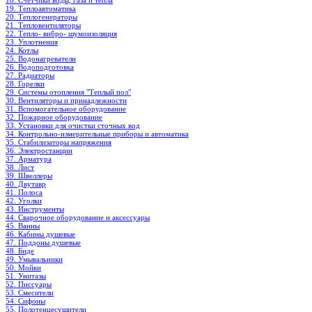
18. Счетчики воды, газа и тепла
19. Теплоавтоматика
20. Теплогенераторы
21. Тепловентиляторы
22. Тепло- вибро- шумоизоляция
23. Уплотнения
24. Котлы
25. Водонагреватели
26. Водоподготовка
27. Радиаторы
28. Горелки
29. Системы отопления "Теплый пол"
30. Вентиляторы и принадлежности
31. Вспомогательное оборудование
32. Пожарное оборудование
33. Установки для очистки сточных вод
34. Контрольно-измерительные приборы и автоматика
35. Стабилизаторы напряжения
36. Электростанции
37. Арматура
38. Лист
39. Швеллеры
40. Двутавр
41. Полоса
42. Уголки
43. Инструменты
44. Сварочное оборудование и аксессуары
45. Ванны
46. Кабины душевые
47. Поддоны душевые
48. Биде
49. Умывальники
50. Мойки
51. Унитазы
52. Писсуары
53. Смесители
54. Сифоны
55. Полотенцесушители