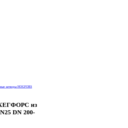
тные затворы HOGFORS
 ХЕГФОРС из
PN25 DN 200-