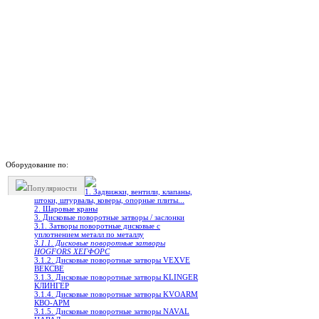
Оборудование по:
Популярности
1. Задвижки, вентили, клапаны,
штоки, штурвалы, коверы, опорные плиты...
2. Шаровые краны
3. Дисковые поворотные затворы / заслонки
3.1. Затворы поворотные дисковые с
уплотнением металл по металлу
3.1.1. Дисковые поворотные затворы
HOGFORS ХЕГФОРС
3.1.2. Дисковые поворотные затворы VEXVE
ВЕКСВЕ
3.1.3. Дисковые поворотные затворы KLINGER
КЛИНГЕР
3.1.4. Дисковые поворотные затворы KVOARM
КВО-АРМ
3.1.5. Дисковые поворотные затворы NAVAL