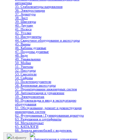
автоматика
35. Стабилизаторы напряжения
36. Электростанции
37. Арматура
38. Лист
39. Швеллеры
40. Двутавр
41. Полоса
42. Уголки
43. Инструменты
44. Сварочное оборудование и аксессуары
45. Ванны
46. Кабины душевые
47. Поддоны душевые
48. Биде
49. Умывальники
50. Мойки
51. Унитазы
52. Писсуары
53. Смесители
54. Сифоны
55. Полотенцесушители
56. Крепежные аксессуары
57. Проектирование инженерных систем
58. Автоматизация и управление
59. Электромонтаж
60. Пусконаладка и ввод в эксплуатацию
оборудования
61. Обслуживание, ремонт и реконструкция
инженерных систем
62. Футерованная / Гуммированная арматура
63. Разрешения и сертификаты
64. Металлопрокат
65. КАТАЛОГИ
66. Аренда автомобилей с водителем.
Алфавиту
1. Автоматизация и управление