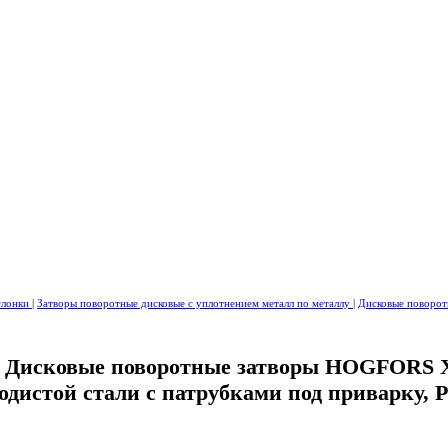
аслонки
|
Затворы поворотные дисковые с уплотнением металл по металлу
|
Дисковые поворо
0 Дисковые поворотные затворы HOGFORS
одистой стали с патрубками под приварку, 