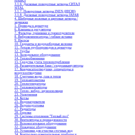
НАВАЛ
3.1.6. Дисковые поворотные затворы СИТАЛ
SITAL
3.1.7. Поворотные затворы INEN (ИНЭН)
3.1.8. Дисковые поворотные затворы JAFAR
4. Шиберные ножевые и щитовые затворы /
задвижки
5. Приводы к арматуре
6. Клапаны и регуляторы
7. Фильтры, грязевики и грязеотделители
8. Виброкомпенсаторы / гибкие вставки
9. Насосы
10. Гидранты и водоразборные колонки
11. Детали трубопроводов и арматуры
12. Трубы
13. Холодильное oборудование
14. Теплообменники
15. Средства учета теплопотребления
16. Расширительные баки / гидроаккамуляторы
17. Конденсатоотводчики, сепараторы и
воздухоотводчики
18. Счетчики воды, газа и тепла
19. Теплоавтоматика
20. Теплогенераторы
21. Тепловентиляторы
22. Тепло- вибро- шумоизоляция
23. Уплотнения
24. Котлы
25. Водонагреватели
26. Водоподготовка
27. Радиаторы
28. Горелки
29. Системы отопления "Теплый пол"
30. Вентиляторы и принадлежности
31. Вспомогательное оборудование
32. Пожарное оборудование
33. Установки для очистки сточных вод
34. Контрольно-измерительные приборы и