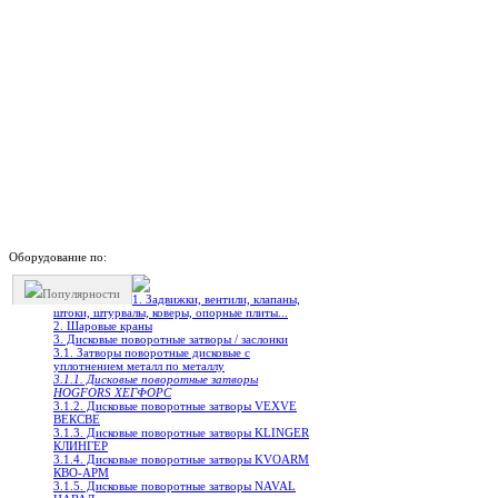
Оборудование по:
Популярности
1. Задвижки, вентили, клапаны,
штоки, штурвалы, коверы, опорные плиты...
2. Шаровые краны
3. Дисковые поворотные затворы / заслонки
3.1. Затворы поворотные дисковые с
уплотнением металл по металлу
3.1.1. Дисковые поворотные затворы
HOGFORS ХЕГФОРС
3.1.2. Дисковые поворотные затворы VEXVE
ВЕКСВЕ
3.1.3. Дисковые поворотные затворы KLINGER
КЛИНГЕР
3.1.4. Дисковые поворотные затворы KVOARM
КВО-АРМ
3.1.5. Дисковые поворотные затворы NAVAL