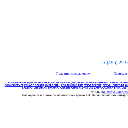
+7 (495) 22-
Получить консультацию
Выписать 
KLINGER КЛИНГЕР
,
NAVAL НАВАЛ
,
НOGFORS ХЕГФОРС
,
BROEN BALLOMAX БРОЕН БАЛЛОМАКС
,
ORBIN
BOHMER БЕМЕР
,
ERHARD ЭРХАРД
,
СИТАЛ SITAL
,
КВО
АРМ
KVO
ARM
,
VEXVE ВЕКСВЕ
,
SIGEVAL СИГЕВАЛ
,
G
БУДЕРУС
,
VIESSMANN ВИСМАН
,
JUNKERS ЮНКЕРС
.
DANFOSS ДАНФОСС
,
WIKA ВИКА
,
GEST
© ООО «
Институт Энерго
Сайт охраняется законом об авторских правах РФ. Копирование или цитир