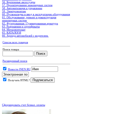
56. Крепежные аксессуары
57. Проектирование инженерных систем
58. Автоматизация и управление
59. Электромонтаж
60. Пусконаладка и ввод в эксплуатацию оборудования
61. Обслуживание, ремонт и реконструкция
инженерных систем
62. Футерованная / Гуммированная арматура
63. Разрешения и сертификаты
64. Металлопрокат
65. КАТАЛОГИ
66. Аренда автомобилей с водителем.
Список всех товаров
Поиск товара
Расширенный поиск
Новости INEN.RU
Получать HTML?
.
Сформировать счет безнал. оплаты