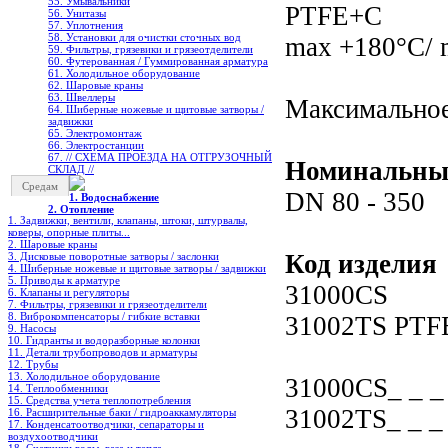
55. Умывальники
PTFE+C
56. Унитазы
57. Уплотнения
58. Установки для очистки сточных вод
max +180°C/ 
59. Фильтры, грязевики и грязеотделители
60. Футерованная / Гуммированная арматура
61. Холодильное oборудование
62. Шаровые краны
63. Швеллеры
Максимальное
64. Шиберные ножевые и щитовые затворы /
задвижки
65. Электромонтаж
66. Электростанции
67. // СХЕМА ПРОЕЗДА НА ОТГРУЗОЧНЫЙ
Номинальны
СКЛАД //
Средам
DN 80 - 350
1. Водоснабжение
2. Отопление
1. Задвижки, вентили, клапаны, штоки, штурвалы,
коверы, опорные плиты...
2. Шаровые краны
Код изде
3. Дисковые поворотные затворы / заслонки
4. Шиберные ножевые и щитовые затворы / задвижки
5. Приводы к арматуре
31000CS 
6. Клапаны и регуляторы
7. Фильтры, грязевики и грязеотделители
8. Виброкомпенсаторы / гибкие вставки
31002TS PT
9. Насосы
10. Гидранты и водоразборные колонки
11. Детали трубопроводов и арматуры
12. Трубы
13. Холодильное oборудование
31000CS_ _
14. Теплообменники
15. Средства учета теплопотребления
31002TS_ 
16. Расширительные баки / гидроаккамуляторы
17. Конденсатоотводчики, сепараторы и
воздухоотводчики