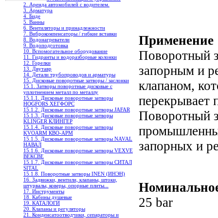
2. Аренда автомобилей с водителем.
3. Арматура
4. Биде
5. Ванны
6. Вентиляторы и принадлежности
7. Виброкомпенсаторы / гибкие вставки
Применение
8. Водонагреватели
9. Водоподготовка
10. Вспомогательное оборудование
Поворотный з
11. Гидранты и водоразборные колонки
12. Горелки
запорным и 
13. Двутавр
14. Детали трубопроводов и арматуры
15. Дисковые поворотные затворы / заслонки
клапаном, ко
15.1. Затворы поворотные дисковые с
уплотнением металл по металлу
перекрывает п
15.1.1. Дисковые поворотные затворы
HOGFORS ХЕГФОРС
15.1.2. Дисковые поворотные затворы JAFAR
Поворотный з
15.1.3. Дисковые поворотные затворы
KLINGER КЛИНГЕР
промышленных
15.1.4. Дисковые поворотные затворы
KVOARM КВО-АРМ
15.1.5. Дисковые поворотные затворы NAVAL
запорных и р
НАВАЛ
15.1.6. Дисковые поворотные затворы VEXVE
ВЕКСВЕ
15.1.7. Дисковые поворотные затворы СИТАЛ
SITAL
15.1.8. Поворотные затворы INEN (ИНЭН)
16. Задвижки, вентили, клапаны, штоки,
Номинальное
штурвалы, коверы, опорные плиты...
17. Инструменты
18. Кабины душевые
25 bar
19. КАТАЛОГИ
20. Клапаны и регуляторы
21. Конденсатоотводчики, сепараторы и