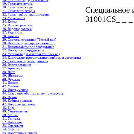
18. Счетчики воды, газа и тепла
19. Теплоавтоматика
Специальное и
20. Теплогенераторы
21. Тепловентиляторы
22. Тепло- вибро- шумоизоляция
31001CS_ _ _
23. Уплотнения
24. Котлы
25. Водонагреватели
26. Водоподготовка
27. Радиаторы
28. Горелки
29. Системы отопления "Теплый пол"
30. Вентиляторы и принадлежности
31. Вспомогательное оборудование
32. Пожарное оборудование
33. Установки для очистки сточных вод
34. Контрольно-измерительные приборы и автоматика
35. Стабилизаторы напряжения
36. Электростанции
37. Арматура
38. Лист
39. Швеллеры
40. Двутавр
41. Полоса
42. Уголки
43. Инструменты
44. Сварочное оборудование и аксессуары
45. Ванны
46. Кабины душевые
47. Поддоны душевые
48. Биде
49. Умывальники
50. Мойки
51. Унитазы
52. Писсуары
53. Смесители
54. Сифоны
55. Полотенцесушители