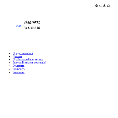
466019559
icq
341146330
Представляемся
Делаем
Прайс-лист/Распродажа
Быстрый заказ и доставка!
Оплатить
Получить
Вакансии