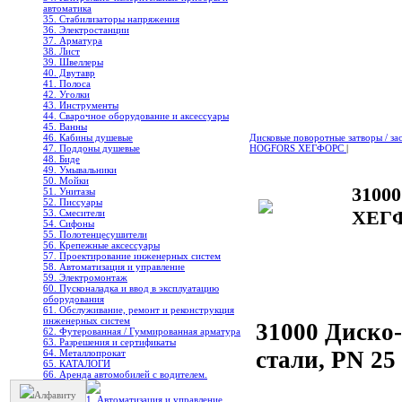
автоматика
35. Стабилизаторы напряжения
36. Электростанции
37. Арматура
38. Лист
39. Швеллеры
40. Двутавр
41. Полоса
42. Уголки
43. Инструменты
44. Сварочное оборудование и аксессуары
45. Ванны
46. Кабины душевые
Дисковые поворотные затворы / з
47. Поддоны душевые
HOGFORS ХЕГФОРС
|
48. Биде
49. Умывальники
50. Мойки
3100
51. Унитазы
52. Писсуары
ХЕГФО
53. Смесители
54. Сифоны
55. Полотенцесушители
56. Крепежные аксессуары
57. Проектирование инженерных систем
58. Автоматизация и управление
59. Электромонтаж
60. Пусконаладка и ввод в эксплуатацию
оборудования
61. Обслуживание, ремонт и реконструкция
инженерных систем
31000 Диско-
62. Футерованная / Гуммированная арматура
63. Разрешения и сертификаты
стали, PN 25
64. Металлопрокат
65. КАТАЛОГИ
66. Аренда автомобилей с водителем.
Алфавиту
1. Автоматизация и управление