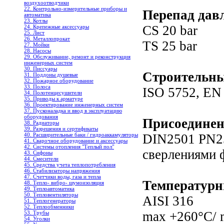
воздухоотводчики
22. Контрольно-измерительные приборы и
Перепад дав
автоматика
23. Котлы
CS 20 bar
24. Крепежные аксессуары
25. Лист
26. Металлопрокат
TS 25 bar
27. Мойки
28. Насосы
29. Обслуживание, ремонт и реконструкция
инженерных систем
30. Писсуары
Строительны
31. Поддоны душевые
32. Пожарное оборудование
33. Полоса
ISO 5752, EN 
34. Полотенцесушители
35. Приводы к арматуре
36. Проектирование инженерных систем
37. Пусконаладка и ввод в эксплуатацию
оборудования
Присоединен
38. Радиаторы
39. Разрешения и сертификаты
DIN2501 PN2
40. Расширительные баки / гидроаккамуляторы
41. Сварочное оборудование и аксессуары
42. Системы отопления "Теплый пол"
сверлениями 
43. Сифоны
44. Смесители
45. Средства учета теплопотребления
46. Стабилизаторы напряжения
47. Счетчики воды, газа и тепла
Температурн
48. Тепло- вибро- шумоизоляция
49. Теплоавтоматика
50. Тепловентиляторы
AISI 316
51. Теплогенераторы
52. Теплообменники
max +260°C/ 
53. Трубы
54. Уголки