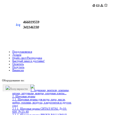
466019559
icq
341146330
Представляемся
Делаем
Прайс-лист/Распродажа
Быстрый заказ и доставка!
Оплатить
Получить
Вакансии
Оборудование по:
Популярности
1. Задвижки, вентили, клапаны,
штоки, штурвалы, коверы, опорные плиты...
2. Шаровые краны
2.1. Шаровые краны для воды, пара, масла,
нефти, топлива, воздуха, хладогентов и других
сред
2.1.1. Шаровые краны СИТАЛ SITAL Ду10-
600, Ру25-40
2.1.2. Шаровые краны BROEN BALLOMAX