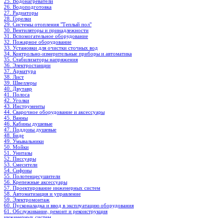
25. Водонагреватели
26. Водоподготовка
27. Радиаторы
28. Горелки
29. Системы отопления "Теплый пол"
30. Вентиляторы и принадлежности
31. Вспомогательное оборудование
32. Пожарное оборудование
33. Установки для очистки сточных вод
34. Контрольно-измерительные приборы и автоматика
35. Стабилизаторы напряжения
36. Электростанции
37. Арматура
38. Лист
39. Швеллеры
40. Двутавр
41. Полоса
42. Уголки
43. Инструменты
44. Сварочное оборудование и аксессуары
45. Ванны
46. Кабины душевые
47. Поддоны душевые
48. Биде
49. Умывальники
50. Мойки
51. Унитазы
52. Писсуары
53. Смесители
54. Сифоны
55. Полотенцесушители
56. Крепежные аксессуары
57. Проектирование инженерных систем
58. Автоматизация и управление
59. Электромонтаж
60. Пусконаладка и ввод в эксплуатацию оборудования
61. Обслуживание, ремонт и реконструкция
инженерных систем