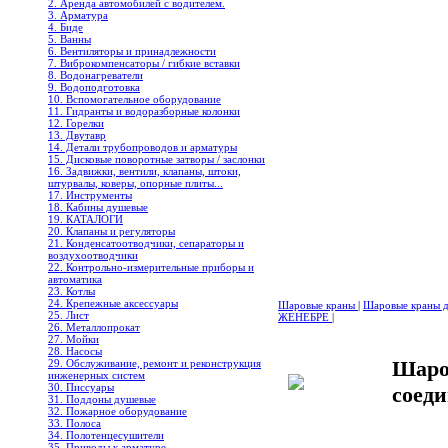
2. Аренда автомобилей с водителем.
3. Арматура
4. Биде
5. Ванны
6. Вентиляторы и принадлежности
7. Виброкомпенсаторы / гибкие вставки
8. Водонагреватели
9. Водоподготовка
10. Вспомогательное оборудование
11. Гидранты и водоразборные колонки
12. Горелки
13. Двутавр
14. Детали трубопроводов и арматуры
15. Дисковые поворотные затворы / заслонки
16. Задвижки, вентили, клапаны, штоки,
штурвалы, коверы, опорные плиты...
17. Инструменты
18. Кабины душевые
19. КАТАЛОГИ
20. Клапаны и регуляторы
21. Конденсатоотводчики, сепараторы и
воздухоотводчики
22. Контрольно-измерительные приборы и
автоматика
23. Котлы
24. Крепежные аксессуары
Шаровые краны
|
Шаровые краны дл
25. Лист
ЖЕНЕБРЕ
|
26. Металлопрокат
27. Мойки
28. Насосы
Шаро
29. Обслуживание, ремонт и реконструкция
инженерных систем
30. Писсуары
соед
31. Поддоны душевые
32. Пожарное оборудование
33. Полоса
34. Полотенцесушители
35. Приводы к арматуре