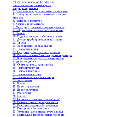
2.1.27. Серии кранов БИВАЛ для
теплоснабжения, вентиляции и
кондиционирования
3. Дисковые поворотные затворы / заслонки
4. Шиберные ножевые и щитовые затворы /
задвижки
5. Приводы к арматуре
6. Клапаны и регуляторы
7. Фильтры, грязевики и грязеотделители
8. Виброкомпенсаторы / гибкие вставки
9. Насосы
10. Гидранты и водоразборные колонки
11. Детали трубопроводов и арматуры
12. Трубы
13. Холодильное oборудование
14. Теплообменники
15. Средства учета теплопотребления
16. Расширительные баки / гидроаккамуляторы
17. Конденсатоотводчики, сепараторы и
воздухоотводчики
18. Счетчики воды, газа и тепла
19. Теплоавтоматика
20. Теплогенераторы
21. Тепловентиляторы
22. Тепло- вибро- шумоизоляция
23. Уплотнения
24. Котлы
25. Водонагреватели
26. Водоподготовка
27. Радиаторы
28. Горелки
29. Системы отопления "Теплый пол"
30. Вентиляторы и принадлежности
31. Вспомогательное оборудование
32. Пожарное оборудование
33. Установки для очистки сточных вод
34. Контрольно-измерительные приборы и