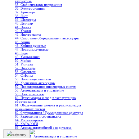
автоматика
35. Стабилизаторы напряжения
36. Электростанции
37. Арматура
38. Лист
39. Швеллеры
40. Двутавр
41. Полоса
42. Уголки
43. Инструменты
44. Сварочное оборудование и аксессуары
45. Ванны
46. Кабины душевые
47. Поддоны душевые
48. Биде
49. Умывальники
50. Мойки
51. Унитазы
52. Писсуары
53. Смесители
54. Сифоны
55. Полотенцесушители
56. Крепежные аксессуары
57. Проектирование инженерных систем
58. Автоматизация и управление
59. Электромонтаж
60. Пусконаладка и ввод в эксплуатацию
оборудования
61. Обслуживание, ремонт и реконструкция
инженерных систем
62. Футерованная / Гуммированная арматура
63. Разрешения и сертификаты
64. Металлопрокат
65. КАТАЛОГИ
66. Аренда автомобилей с водителем.
Алфавиту
1. Автоматизация и управление