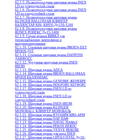
62.1.5. Полнопроходные шаровые краны INEN
LD из углеродистой стали
62.1.6. Полнопроходные шаровые краны INEN
LD из хладостойкой стали
62.1.7. Полнопроходные шаровые краны
KLINGER BALLOSTAR КЛИНГЕР
БАЛЛОСТАР KHi, KHSVi Ду150-1200
62.1.8. Полнопроходные шаровые краны
RONEX РОНЕКС Ду15-1400
62.1.9. Серии кранов БИВАЛ для
теплоснабжения, вентиляции и
кондиционирования
62.1.10. Стальные шаровые краны BROEN-DZT
БРОЕН-ДЗТ
62.1.11. Стальные шаровые краны DANFOSS
ДАНФОСС
62.1.12. Чугунные конусные краны INEN
ИНЭН
62.1.13. Шаровые краны ADCA
62.1.14. Шаровые краны BROEN BALLOMAX
БРОЕН БАЛЛОМАКС
62.1.15. Шаровые краны GENEBRE ЖЕНЕБРЕ
62.1.16. Шаровые краны HOGFORS ХЕГФОРС
62.1.17. Шаровые краны INEN LD из
углеродистой стали
62.1.18. Шаровые краны INEN LD из
хладостойкой стали
62.1.19. Шаровые краны INEN ИНЭН
62.1.20. Шаровые краны KLINGER
MONOBALL КЛИНГЕР МОНОБАЛЬ
62.1.21. Шаровые краны KVOARM КВО-АРМ
62.1.22. Шаровые краны NAF НАФ
62.1.23. Шаровые краны NAVAL НАВАЛ
62.1.24. Шаровые краны PEKOS ПЕКОС
62.1.25. Шаровые краны VEXVE ВЕКСВЕ
62.1.26. Шаровые краны для пара INEN
62.1.27. Шаровые краны СИТАЛ SITAL Ду10-