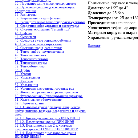
Применение:
горячее и хол
36. Проектирование инженерных систем
37. Пусконаладка и ввод в эксплуатацию
Диаметр:
от 1/2” до
4”
оборудования
Давление:
до 25 бар
38. Радиаторы
Температура:
от -25 до +18
39. Разрешения и сертификаты
40. Расширительные баки / гидроаккамуляторы
Присоединение:
клипсовое
41. Сварочное оборудование и аксессуары
Уплотнение:
тефлон армиро
42. Системы отопления "Теплый пол"
Материал корпуса и шара:
43. Сифоны
44. Смесители
Управление:
ручка, электро
45. Средства учета теплопотребления
46. Стабилизаторы напряжения
Паспорт
47. Счетчики воды, газа и тепла
48. Тепло- вибро- шумоизоляция
49. Теплоавтоматика
50. Тепловентиляторы
51. Теплогенераторы
52. Теплообменники
53. Трубы
54. Уголки
55. Умывальники
56. Унитазы
57. Уплотнения
58. Установки для очистки сточных вод
59. Фильтры, грязевики и грязеотделители
60. Футерованная / Гуммированная арматура
61. Холодильное oборудование
62. Шаровые краны
62.1. Шаровые краны для воды, пара, масла,
нефти, топлива, воздуха, хладогентов и других
сред
62.1.1. Краны для манометров INEN ИНЭН
62.1.2. Пластиковые краны INEN ИНЭН
62.1.3. Полнопроходные 2-х частевые
шаровые краны KLINGER KHC КЛИНГЕР
62.1.4. Полнопроходные шаровые краны
BOHMER БЕМЕР