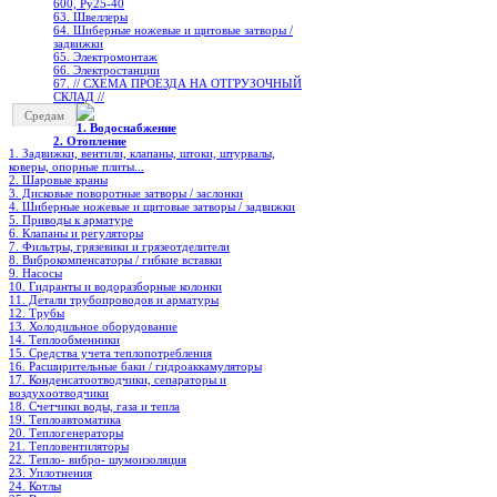
600, Ру25-40
63. Швеллеры
64. Шиберные ножевые и щитовые затворы /
задвижки
65. Электромонтаж
66. Электростанции
67. // СХЕМА ПРОЕЗДА НА ОТГРУЗОЧНЫЙ
СКЛАД //
Средам
1. Водоснабжение
2. Отопление
1. Задвижки, вентили, клапаны, штоки, штурвалы,
коверы, опорные плиты...
2. Шаровые краны
3. Дисковые поворотные затворы / заслонки
4. Шиберные ножевые и щитовые затворы / задвижки
5. Приводы к арматуре
6. Клапаны и регуляторы
7. Фильтры, грязевики и грязеотделители
8. Виброкомпенсаторы / гибкие вставки
9. Насосы
10. Гидранты и водоразборные колонки
11. Детали трубопроводов и арматуры
12. Трубы
13. Холодильное oборудование
14. Теплообменники
15. Средства учета теплопотребления
16. Расширительные баки / гидроаккамуляторы
17. Конденсатоотводчики, сепараторы и
воздухоотводчики
18. Счетчики воды, газа и тепла
19. Теплоавтоматика
20. Теплогенераторы
21. Тепловентиляторы
22. Тепло- вибро- шумоизоляция
23. Уплотнения
24. Котлы