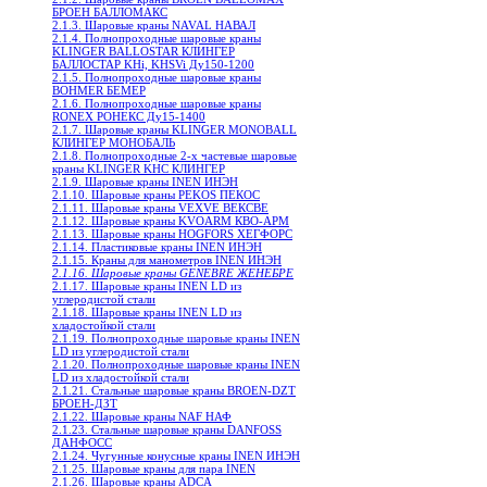
БРОЕН БАЛЛОМАКС
2.1.3. Шаровые краны NAVAL НАВАЛ
2.1.4. Полнопроходные шаровые краны
KLINGER BALLOSTAR КЛИНГЕР
БАЛЛОСТАР KHi, KHSVi Ду150-1200
2.1.5. Полнопроходные шаровые краны
BOHMER БЕМЕР
2.1.6. Полнопроходные шаровые краны
RONEX РОНЕКС Ду15-1400
2.1.7. Шаровые краны KLINGER MONOBALL
КЛИНГЕР МОНОБАЛЬ
2.1.8. Полнопроходные 2-х частевые шаровые
краны KLINGER KHC КЛИНГЕР
2.1.9. Шаровые краны INEN ИНЭН
2.1.10. Шаровые краны PEKOS ПЕКОС
2.1.11. Шаровые краны VEXVE ВЕКСВЕ
2.1.12. Шаровые краны KVOARM КВО-АРМ
2.1.13. Шаровые краны HOGFORS ХЕГФОРС
2.1.14. Пластиковые краны INEN ИНЭН
2.1.15. Краны для манометров INEN ИНЭН
2.1.16. Шаровые краны GENEBRE ЖЕНЕБРЕ
2.1.17. Шаровые краны INEN LD из
углеродистой стали
2.1.18. Шаровые краны INEN LD из
хладостойкой стали
2.1.19. Полнопроходные шаровые краны INEN
LD из углеродистой стали
2.1.20. Полнопроходные шаровые краны INEN
LD из хладостойкой стали
2.1.21. Стальные шаровые краны BROEN-DZT
БРОЕН-ДЗТ
2.1.22. Шаровые краны NAF НАФ
2.1.23. Стальные шаровые краны DANFOSS
ДАНФОСС
2.1.24. Чугунные конусные краны INEN ИНЭН
2.1.25. Шаровые краны для пара INEN
2.1.26. Шаровые краны ADCA