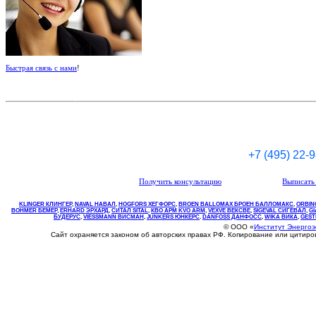
Быстрая связь с нами
!
+7 (495) 22-
Получить консультацию
Выписать 
KLINGER КЛИНГЕР
,
NAVAL НАВАЛ
,
НOGFORS ХЕГФОРС
,
BROEN BALLOMAX БРОЕН БАЛЛОМАКС
,
ORBIN
BOHMER БЕМЕР
,
ERHARD ЭРХАРД
,
СИТАЛ SITAL
,
КВО
АРМ
KVO
ARM
,
VEXVE ВЕКСВЕ
,
SIGEVAL СИГЕВАЛ
,
G
БУДЕРУС
,
VIESSMANN ВИСМАН
,
JUNKERS ЮНКЕРС
.
DANFOSS ДАНФОСС
,
WIKA ВИКА
,
GEST
© ООО «
Институт Энерго
Сайт охраняется законом об авторских правах РФ. Копирование или цитир