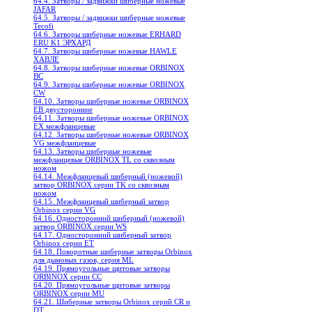
64.4. Затворы / задвижки шиберные ножевые
JAFAR
64.5. Затворы / задвижки шиберные ножевые
Tecofi
64.6. Затворы шиберные ножевые ERHARD
ERU K1 ЭРХАРД
64.7. Затворы шиберные ножевые HAWLE
ХАВЛЕ
64.8. Затворы шиберные ножевые ORBINOX
BC
64.9. Затворы шиберные ножевые ORBINOX
CW
64.10. Затворы шиберные ножевые ORBINOX
EB двусторонние
64.11. Затворы шиберные ножевые ORBINOX
EX межфланцевые
64.12. Затворы шиберные ножевые ORBINOX
VG межфланцевые
64.13. Затворы шиберные ножевые
межфланцевые ORBINOX TL со сквозным
ножом
64.14. Межфланцевый шиберный (ножевой)
затвор ORBINOX серии TK со сквозным
ножом
64.15. Межфланцевый шиберный затвор
Orbinox серии VG
64.16. Односторонний шиберный (ножевой)
затвор ORBINOX серии WS
64.17. Односторонний шиберный затвор
Orbinox серии ET
64.18. Поворотные шиберные затворы Orbinox
для дымовых газов, серия ML
64.19. Прямоугольные щитовые затворы
ORBINOX серии CC
64.20. Прямоугольные щитовые затворы
ORBINOX серии MU
64.21. Шиберные затворы Orbinox серий CR и
DT