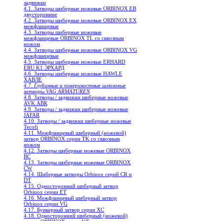
задвижки
4.1. Затворы шиберные ножевые ORBINOX EB
двусторонние
4.2. Затворы шиберные ножевые ORBINOX EX
межфланцевые
4.3. Затворы шиберные ножевые
межфланцевые ORBINOX TL со сквозным
ножом
4.4. Затворы шиберные ножевые ORBINOX VG
межфланцевые
4.5. Затворы шиберные ножевые ERHARD
ERU K1 ЭРХАРД
4.6. Затворы шиберные ножевые HAWLE
ХАВЛЕ
4.7. Глубинные и поверхностные шлюзовые
затворы VAG ARMATUREN
4.8. Затворы / задвижки шиберные ножевые
AVK АВК
4.9. Затворы / задвижки шиберные ножевые
JAFAR
4.10. Затворы / задвижки шиберные ножевые
Tecofi
4.11. Межфланцевый шиберный (ножевой)
затвор ORBINOX серии TK со сквозным
ножом
4.12. Затворы шиберные ножевые ORBINOX
BC
4.13. Затворы шиберные ножевые ORBINOX
CW
4.14. Шиберные затворы Orbinox серий CR и
DT
4.15. Односторонний шиберный затвор
Orbinox серии ET
4.16. Межфланцевый шиберный затвор
Orbinox серии VG
4.17. Бункерный затвор серии XC
4.18. Односторонний шиберный (ножевой)