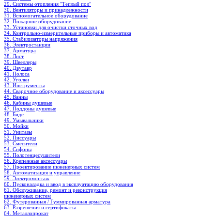
29. Системы отопления "Теплый пол"
30. Вентиляторы и принадлежности
31. Вспомогательное оборудование
32. Пожарное оборудование
33. Установки для очистки сточных вод
34. Контрольно-измерительные приборы и автоматика
35. Стабилизаторы напряжения
36. Электростанции
37. Арматура
38. Лист
39. Швеллеры
40. Двутавр
41. Полоса
42. Уголки
43. Инструменты
44. Сварочное оборудование и аксессуары
45. Ванны
46. Кабины душевые
47. Поддоны душевые
48. Биде
49. Умывальники
50. Мойки
51. Унитазы
52. Писсуары
53. Смесители
54. Сифоны
55. Полотенцесушители
56. Крепежные аксессуары
57. Проектирование инженерных систем
58. Автоматизация и управление
59. Электромонтаж
60. Пусконаладка и ввод в эксплуатацию оборудования
61. Обслуживание, ремонт и реконструкция
инженерных систем
62. Футерованная / Гуммированная арматура
63. Разрешения и сертификаты
64. Металлопрокат