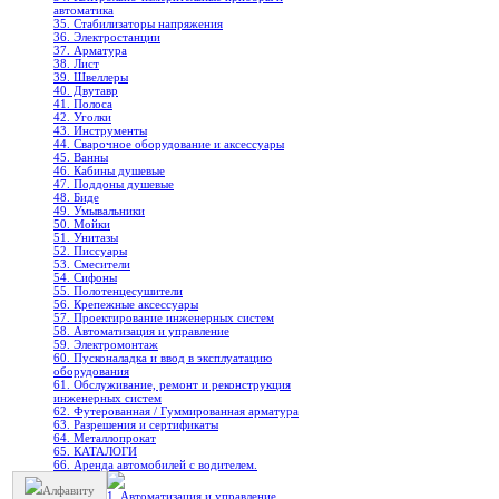
автоматика
35. Стабилизаторы напряжения
36. Электростанции
37. Арматура
38. Лист
39. Швеллеры
40. Двутавр
41. Полоса
42. Уголки
43. Инструменты
44. Сварочное оборудование и аксессуары
45. Ванны
46. Кабины душевые
47. Поддоны душевые
48. Биде
49. Умывальники
50. Мойки
51. Унитазы
52. Писсуары
53. Смесители
54. Сифоны
55. Полотенцесушители
56. Крепежные аксессуары
57. Проектирование инженерных систем
58. Автоматизация и управление
59. Электромонтаж
60. Пусконаладка и ввод в эксплуатацию
оборудования
61. Обслуживание, ремонт и реконструкция
инженерных систем
62. Футерованная / Гуммированная арматура
63. Разрешения и сертификаты
64. Металлопрокат
65. КАТАЛОГИ
66. Аренда автомобилей с водителем.
Алфавиту
1. Автоматизация и управление