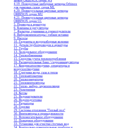
затвор ORBINOX серии WS
4.19. Поворотные шиберные затворы Orbinox
для дымовых газов, серия ML
4.20. Прямоугольные щитовые затворы
ORBINOX серии MU
4.21. Прямоугольные щитовые затворы
ORBINOX серии CC
5. Приводы к арматуре
6. Клапаны и регуляторы
7. Фильтры, грязевики и грязеотделители
8. Виброкомпенсаторы / гибкие вставки
9. Насосы
10. Гидранты и водоразборные колонки
11. Детали трубопроводов и арматуры
12. Трубы
13. Холодильное oборудование
14. Теплообменники
15. Средства учета теплопотребления
16. Расширительные баки / гидроаккамуляторы
17. Конденсатоотводчики, сепараторы и
воздухоотводчики
18. Счетчики воды, газа и тепла
19. Теплоавтоматика
20. Теплогенераторы
21. Тепловентиляторы
22. Тепло- вибро- шумоизоляция
23. Уплотнения
24. Котлы
25. Водонагреватели
26. Водоподготовка
27. Радиаторы
28. Горелки
29. Системы отопления "Теплый пол"
30. Вентиляторы и принадлежности
31. Вспомогательное оборудование
32. Пожарное оборудование
33. Установки для очистки сточных вод
34. Контрольно-измерительные приборы и