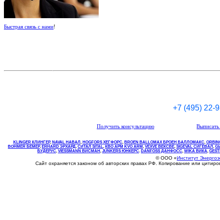
Быстрая связь с нами
!
+7 (495) 22-
Получить консультацию
Выписать 
KLINGER КЛИНГЕР
,
NAVAL НАВАЛ
,
НOGFORS ХЕГФОРС
,
BROEN BALLOMAX БРОЕН БАЛЛОМАКС
,
ORBIN
BOHMER БЕМЕР
,
ERHARD ЭРХАРД
,
СИТАЛ SITAL
,
КВО
АРМ
KVO
ARM
,
VEXVE ВЕКСВЕ
,
SIGEVAL СИГЕВАЛ
,
G
БУДЕРУС
,
VIESSMANN ВИСМАН
,
JUNKERS ЮНКЕРС
.
DANFOSS ДАНФОСС
,
WIKA ВИКА
,
GEST
© ООО «
Институт Энерго
Сайт охраняется законом об авторских правах РФ. Копирование или цитир