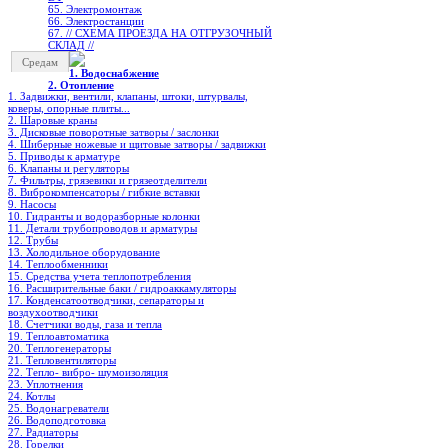
65. Электромонтаж
66. Электростанции
67. // СХЕМА ПРОЕЗДА НА ОТГРУЗОЧНЫЙ
СКЛАД //
Средам
1. Водоснабжение
2. Отопление
1. Задвижки, вентили, клапаны, штоки, штурвалы,
коверы, опорные плиты...
2. Шаровые краны
3. Дисковые поворотные затворы / заслонки
4. Шиберные ножевые и щитовые затворы / задвижки
5. Приводы к арматуре
6. Клапаны и регуляторы
7. Фильтры, грязевики и грязеотделители
8. Виброкомпенсаторы / гибкие вставки
9. Насосы
10. Гидранты и водоразборные колонки
11. Детали трубопроводов и арматуры
12. Трубы
13. Холодильное oборудование
14. Теплообменники
15. Средства учета теплопотребления
16. Расширительные баки / гидроаккамуляторы
17. Конденсатоотводчики, сепараторы и
воздухоотводчики
18. Счетчики воды, газа и тепла
19. Теплоавтоматика
20. Теплогенераторы
21. Тепловентиляторы
22. Тепло- вибро- шумоизоляция
23. Уплотнения
24. Котлы
25. Водонагреватели
26. Водоподготовка
27. Радиаторы
28. Горелки