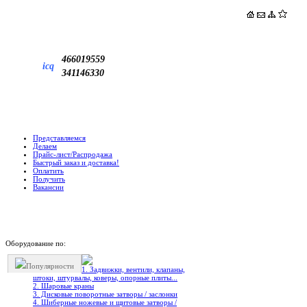
466019559
icq
341146330
Представляемся
Делаем
Прайс-лист/Распродажа
Быстрый заказ и доставка!
Оплатить
Получить
Вакансии
Оборудование по:
Популярности
1. Задвижки, вентили, клапаны,
штоки, штурвалы, коверы, опорные плиты...
2. Шаровые краны
3. Дисковые поворотные затворы / заслонки
4. Шиберные ножевые и щитовые затворы /