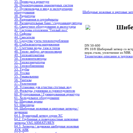
35. Приводы к арматуре
36. Проектирование инженерных систем
37. Пусконаладка и ввод в эксплуатацию
Шиберные ножевые и щитовые зат
оборудования
38. Радиаторы
39. Разрешения и сертификаты
40. Расширительные баки / гидроаккамуляторы
Шибе
41. Сварочное оборудование и аксессуары
42. Системы отопления "Теплый пол"
43. Сифоны
44. Смесители
45. Средства учета теплопотребления
46. Стабилизаторы напряжения
DN 50-600
47. Счетчики воды, газа и тепла
PN 10/8
Шиберный затвор со вст
48. Тепло- вибро- шумоизоляция
нерж.стали, уплотнение из NBR.
49. Теплоавтоматика
Tехническое описание и чертежи
50. Тепловентиляторы
51. Теплогенераторы
52. Теплообменники
53. Трубы
54. Уголки
55. Умывальники
56. Унитазы
57. Уплотнения
58. Установки для очистки сточных вод
59. Фильтры, грязевики и грязеотделители
60. Футерованная / Гуммированная арматура
61. Холодильное oборудование
62. Шаровые краны
63. Швеллеры
64. Шиберные ножевые и щитовые затворы /
задвижки
64.1. Бункерный затвор серии XC
64.2. Глубинные и поверхностные шлюзовые
затворы VAG ARMATUREN
64.3. Затворы / задвижки шиберные ножевые
AVK АВК