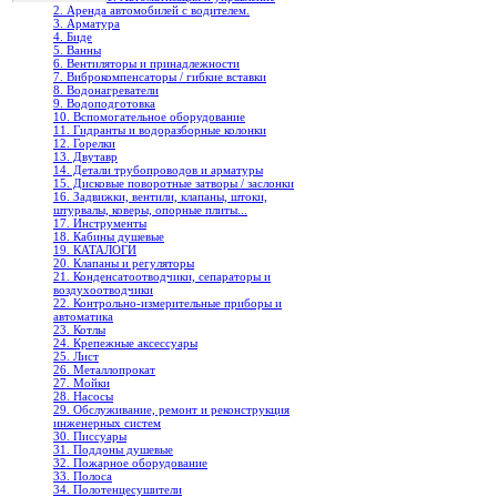
2. Аренда автомобилей с водителем.
3. Арматура
4. Биде
5. Ванны
6. Вентиляторы и принадлежности
7. Виброкомпенсаторы / гибкие вставки
8. Водонагреватели
9. Водоподготовка
10. Вспомогательное оборудование
11. Гидранты и водоразборные колонки
12. Горелки
13. Двутавр
14. Детали трубопроводов и арматуры
15. Дисковые поворотные затворы / заслонки
16. Задвижки, вентили, клапаны, штоки,
штурвалы, коверы, опорные плиты...
17. Инструменты
18. Кабины душевые
19. КАТАЛОГИ
20. Клапаны и регуляторы
21. Конденсатоотводчики, сепараторы и
воздухоотводчики
22. Контрольно-измерительные приборы и
автоматика
23. Котлы
24. Крепежные аксессуары
25. Лист
26. Металлопрокат
27. Мойки
28. Насосы
29. Обслуживание, ремонт и реконструкция
инженерных систем
30. Писсуары
31. Поддоны душевые
32. Пожарное оборудование
33. Полоса
34. Полотенцесушители