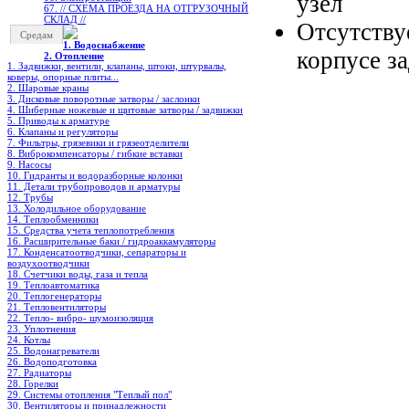
узел
67. // СХЕМА ПРОЕЗДА НА ОТГРУЗОЧНЫЙ
СКЛАД //
Отсутству
Средам
1. Водоснабжение
корпусе з
2. Отопление
1. Задвижки, вентили, клапаны, штоки, штурвалы,
коверы, опорные плиты...
2. Шаровые краны
3. Дисковые поворотные затворы / заслонки
4. Шиберные ножевые и щитовые затворы / задвижки
5. Приводы к арматуре
6. Клапаны и регуляторы
7. Фильтры, грязевики и грязеотделители
8. Виброкомпенсаторы / гибкие вставки
9. Насосы
10. Гидранты и водоразборные колонки
11. Детали трубопроводов и арматуры
12. Трубы
13. Холодильное oборудование
14. Теплообменники
15. Средства учета теплопотребления
16. Расширительные баки / гидроаккамуляторы
17. Конденсатоотводчики, сепараторы и
воздухоотводчики
18. Счетчики воды, газа и тепла
19. Теплоавтоматика
20. Теплогенераторы
21. Тепловентиляторы
22. Тепло- вибро- шумоизоляция
23. Уплотнения
24. Котлы
25. Водонагреватели
26. Водоподготовка
27. Радиаторы
28. Горелки
29. Системы отопления "Теплый пол"
30. Вентиляторы и принадлежности