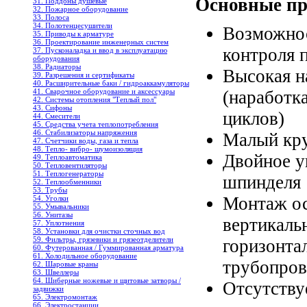
Основные пр
31. Поддоны душевые
32. Пожарное оборудование
33. Полоса
34. Полотенцесушители
Возможнос
35. Приводы к арматуре
36. Проектирование инженерных систем
контроля 
37. Пусконаладка и ввод в эксплуатацию
оборудования
38. Радиаторы
Высокая н
39. Разрешения и сертификаты
40. Расширительные баки / гидроаккамуляторы
41. Сварочное оборудование и аксессуары
(наработка
42. Системы отопления "Теплый пол"
43. Сифоны
циклов)
44. Смесители
45. Средства учета теплопотребления
46. Стабилизаторы напряжения
Малый кр
47. Счетчики воды, газа и тепла
48. Тепло- вибро- шумоизоляция
Двойное у
49. Теплоавтоматика
50. Тепловентиляторы
51. Теплогенераторы
шпинделя
52. Теплообменники
53. Трубы
Монтаж ос
54. Уголки
55. Умывальники
56. Унитазы
вертикаль
57. Уплотнения
58. Установки для очистки сточных вод
59. Фильтры, грязевики и грязеотделители
горизонта
60. Футерованная / Гуммированная арматура
61. Холодильное oборудование
трубопров
62. Шаровые краны
63. Швеллеры
64. Шиберные ножевые и щитовые затворы /
Отсутству
задвижки
65. Электромонтаж
66. Электростанции