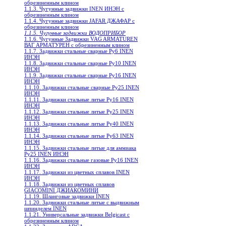
обрезиненным клином
1.1.3. Чугунные задвижки INEN ИНЭН c
обрезиненным клином
1.1.4. Чугунные задвижки JAFAR ДЖАФАР с
обрезиненным клином
1.1.5. Чугунные задвижки ВОДОПРИБОР
1.1.6. Чугунные Задвижки VAG ARMATUREN
ВАГ АРМАТУРЕН с обрезиненным клином
1.1.7. Задвижки стальные сварные Ру6 INEN
ИНЭН
1.1.8. Задвижки стальные сварные Ру10 INEN
ИНЭН
1.1.9. Задвижки стальные сварные Ру16 INEN
ИНЭН
1.1.10. Задвижки стальные сварные Ру25 INEN
ИНЭН
1.1.11. Задвижки стальные литые Ру16 INEN
ИНЭН
1.1.12. Задвижки стальные литые Ру25 INEN
ИНЭН
1.1.13. Задвижки стальные литые Ру40 INEN
ИНЭН
1.1.14. Задвижки стальные литые Ру63 INEN
ИНЭН
1.1.15. Задвижки стальные литые для аммиака
Ру25 INEN ИНЭН
1.1.16. Задвижки стальные газовые Ру16 INEN
ИНЭН
1.1.17. Задвижки из цветных сплавов INEN
ИНЭН
1.1.18. Задвижки из цветных сплавов
GIACOMINI ДЖИАКОМИНИ
1.1.19. Шланговые задвижки INEN
1.1.20. Задвижки стальные литые с выдвижным
шпинделем INEN
1.1.21. Универсальные задвижки Belgicast с
обрезиненным клином