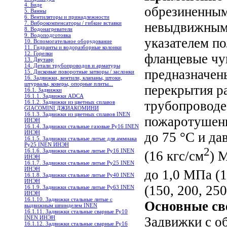
4. Биде
обрезиненны
5. Ванны
6. Вентиляторы и принадлежности
7. Виброкомпенсаторы / гибкие вставки
невыдвижным
8. Водонагреватели
9. Водоподготовка
указателем п
10. Вспомогательное оборудование
11. Гидранты и водоразборные колонки
12. Горелки
фланцевые чу
13. Двутавр
14. Детали трубопроводов и арматуры
предназначен
15. Дисковые поворотные затворы / заслонки
16. Задвижки, вентили, клапаны, штоки,
штурвалы, коверы, опорные плиты...
перекрытия р
16.1. Задвижки
16.1.1. Задвижки ADCA
трубопроводе
16.1.2. Задвижки из цветных сплавов
GIACOMINI ДЖИАКОМИНИ
16.1.3. Задвижки из цветных сплавов INEN
пожаротушени
ИНЭН
16.1.4. Задвижки стальные газовые Ру16 INEN
ИНЭН
до 75 °С и да
16.1.5. Задвижки стальные литые для аммиака
Ру25 INEN ИНЭН
2
16.1.6. Задвижки стальные литые Ру16 INEN
(16 кгс/см
) 
ИНЭН
16.1.7. Задвижки стальные литые Ру25 INEN
ИНЭН
до 1,0 МПа (1
16.1.8. Задвижки стальные литые Ру40 INEN
ИНЭН
(150, 200, 250
16.1.9. Задвижки стальные литые Ру63 INEN
ИНЭН
16.1.10. Задвижки стальные литые с
Основные св
выдвижным шпинделем INEN
16.1.11. Задвижки стальные сварные Ру10
INEN ИНЭН
Задвижки с о
16.1.12. Задвижки стальные сварные Ру16