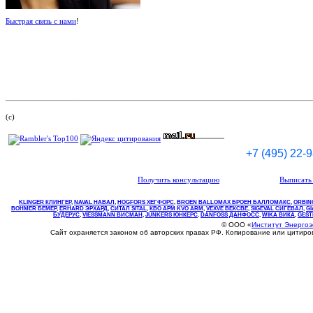
Быстрая связь с нами
!
(c)
+7 (495) 22-
Получить консультацию
Выписать 
KLINGER КЛИНГЕР
,
NAVAL НАВАЛ
,
НOGFORS ХЕГФОРС
,
BROEN BALLOMAX БРОЕН БАЛЛОМАКС
,
ORBIN
BOHMER БЕМЕР
,
ERHARD ЭРХАРД
,
СИТАЛ SITAL
,
КВО
АРМ
KVO
ARM
,
VEXVE ВЕКСВЕ
,
SIGEVAL СИГЕВАЛ
,
G
БУДЕРУС
,
VIESSMANN ВИСМАН
,
JUNKERS ЮНКЕРС
.
DANFOSS ДАНФОСС
,
WIKA ВИКА
,
GEST
© ООО «
Институт Энерго
Сайт охраняется законом об авторских правах РФ. Копирование или цитир