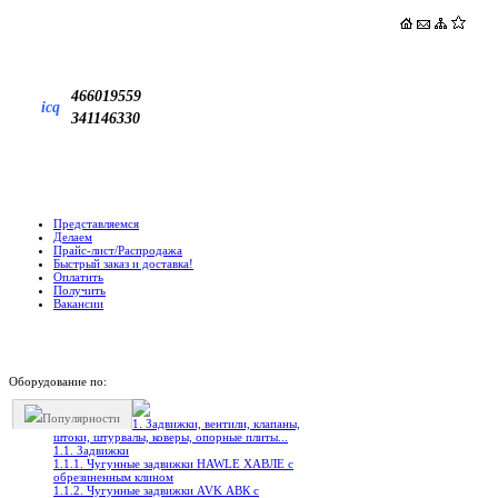
466019559
icq
341146330
Представляемся
Делаем
Прайс-лист/Распродажа
Быстрый заказ и доставка!
Оплатить
Получить
Вакансии
Оборудование по:
Популярности
1. Задвижки, вентили, клапаны,
штоки, штурвалы, коверы, опорные плиты...
1.1. Задвижки
1.1.1. Чугунные задвижки HAWLE ХАВЛЕ с
обрезиненным клином
1.1.2. Чугунные задвижки AVK АВК с