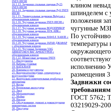
INEN ИНЭН
клином невы
16.1.13. Задвижки стальные сварные Ру25
INEN ИНЭН
16.1.14. Задвижки стальные сварные Ру6 INEN
шпинделем с 
ИНЭН
16.1.15. Универсальные задвижки Belgicast с
положения за
обрезиненным клином
16.1.16. Чугунные задвижки INEN ИНЭН c
обрезиненным клином
чугунные МЗ
16.1.17. Чугунные задвижки ВОДОПРИБОР
16.1.18. Чугунные задвижки AVK АВК с
По устойчиво
обрезиненным клином
16.1.19. Чугунные задвижки HAWLE ХАВЛЕ с
обрезиненным клином
температуры 
16.1.20. Чугунные задвижки JAFAR ДЖАФАР
с обрезиненным клином
16.1.21. Чугунные Задвижки VAG
окружающего
ARMATUREN ВАГ АРМАТУРЕН с
обрезиненным клином
соответствую
16.1.22. Шланговые задвижки INEN
17. Инструменты
18. Кабины душевые
исполнению У
19. КАТАЛОГИ
20. Клапаны и регуляторы
размещения 3
21. Конденсатоотводчики, сепараторы и
воздухоотводчики
22. Контрольно-измерительные приборы и
Задвижки со
автоматика
23. Котлы
24. Крепежные аксессуары
требованиям
25. Лист
26. Металлопрокат
ГОСТ 5762; Т
27. Мойки
28. Насосы
29. Обслуживание, ремонт и реконструкция
03219029-200
инженерных систем
30. Писсуары