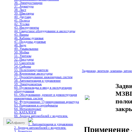
36. Электростанции
37. Арматура
38. Лист
39. Швеллеры
40. Двутавр
41. Полоса
42. Уголки
43. Инструменты
44. Сварочное оборудование и аксессуары
45. Ванны
46. Кабины душевые
47. Поддоны душевые
48. Биде
49. Умывальники
50. Мойки
51. Унитазы
52. Писсуары
53. Смесители
54. Сифоны
55. Полотенцесушители
Задвижки, вентили, клапаны, шток
56. Крепежные аксессуары
57. Проектирование инженерных систем
58. Автоматизация и управление
59. Электромонтаж
Задв
60. Пусконаладка и ввод в эксплуатацию
оборудования
МЗВП
61. Обслуживание, ремонт и реконструкция
инженерных систем
поло
62. Футерованная / Гуммированная арматура
63. Разрешения и сертификаты
закр
64. Металлопрокат
65. КАТАЛОГИ
66. Аренда автомобилей с водителем.
Алфавиту
1. Автоматизация и управление
Применение
2. Аренда автомобилей с водителем.
3. Арматура