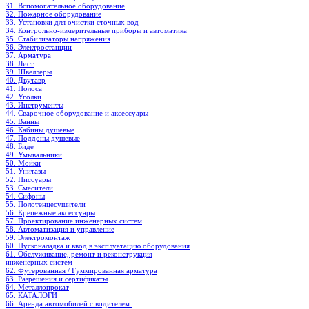
31. Вспомогательное оборудование
32. Пожарное оборудование
33. Установки для очистки сточных вод
34. Контрольно-измерительные приборы и автоматика
35. Стабилизаторы напряжения
36. Электростанции
37. Арматура
38. Лист
39. Швеллеры
40. Двутавр
41. Полоса
42. Уголки
43. Инструменты
44. Сварочное оборудование и аксессуары
45. Ванны
46. Кабины душевые
47. Поддоны душевые
48. Биде
49. Умывальники
50. Мойки
51. Унитазы
52. Писсуары
53. Смесители
54. Сифоны
55. Полотенцесушители
56. Крепежные аксессуары
57. Проектирование инженерных систем
58. Автоматизация и управление
59. Электромонтаж
60. Пусконаладка и ввод в эксплуатацию оборудования
61. Обслуживание, ремонт и реконструкция
инженерных систем
62. Футерованная / Гуммированная арматура
63. Разрешения и сертификаты
64. Металлопрокат
65. КАТАЛОГИ
66. Аренда автомобилей с водителем.