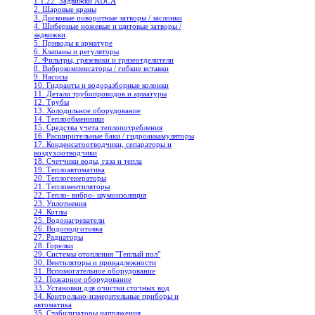
1.1.22. Задвижки ADCA
2. Шаровые краны
3. Дисковые поворотные затворы / заслонки
4. Шиберные ножевые и щитовые затворы /
задвижки
5. Приводы к арматуре
6. Клапаны и регуляторы
7. Фильтры, грязевики и грязеотделители
8. Виброкомпенсаторы / гибкие вставки
9. Насосы
10. Гидранты и водоразборные колонки
11. Детали трубопроводов и арматуры
12. Трубы
13. Холодильное oборудование
14. Теплообменники
15. Средства учета теплопотребления
16. Расширительные баки / гидроаккамуляторы
17. Конденсатоотводчики, сепараторы и
воздухоотводчики
18. Счетчики воды, газа и тепла
19. Теплоавтоматика
20. Теплогенераторы
21. Тепловентиляторы
22. Тепло- вибро- шумоизоляция
23. Уплотнения
24. Котлы
25. Водонагреватели
26. Водоподготовка
27. Радиаторы
28. Горелки
29. Системы отопления "Теплый пол"
30. Вентиляторы и принадлежности
31. Вспомогательное оборудование
32. Пожарное оборудование
33. Установки для очистки сточных вод
34. Контрольно-измерительные приборы и
автоматика
35. Стабилизаторы напряжения