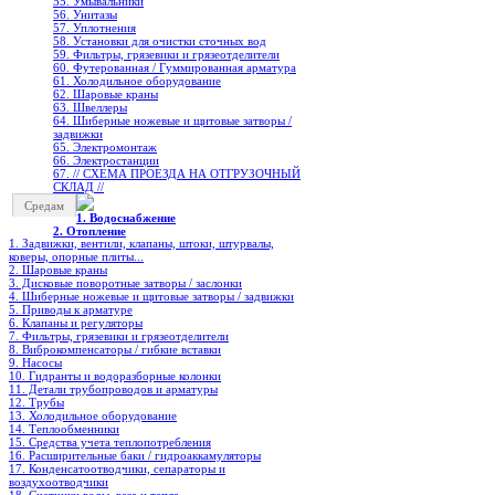
55. Умывальники
56. Унитазы
57. Уплотнения
58. Установки для очистки сточных вод
59. Фильтры, грязевики и грязеотделители
60. Футерованная / Гуммированная арматура
61. Холодильное oборудование
62. Шаровые краны
63. Швеллеры
64. Шиберные ножевые и щитовые затворы /
задвижки
65. Электромонтаж
66. Электростанции
67. // СХЕМА ПРОЕЗДА НА ОТГРУЗОЧНЫЙ
СКЛАД //
Средам
1. Водоснабжение
2. Отопление
1. Задвижки, вентили, клапаны, штоки, штурвалы,
коверы, опорные плиты...
2. Шаровые краны
3. Дисковые поворотные затворы / заслонки
4. Шиберные ножевые и щитовые затворы / задвижки
5. Приводы к арматуре
6. Клапаны и регуляторы
7. Фильтры, грязевики и грязеотделители
8. Виброкомпенсаторы / гибкие вставки
9. Насосы
10. Гидранты и водоразборные колонки
11. Детали трубопроводов и арматуры
12. Трубы
13. Холодильное oборудование
14. Теплообменники
15. Средства учета теплопотребления
16. Расширительные баки / гидроаккамуляторы
17. Конденсатоотводчики, сепараторы и
воздухоотводчики