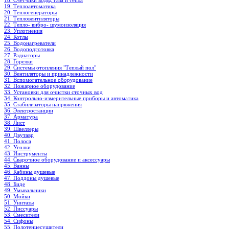
18. Счетчики воды, газа и тепла
19. Теплоавтоматика
20. Теплогенераторы
21. Тепловентиляторы
22. Тепло- вибро- шумоизоляция
23. Уплотнения
24. Котлы
25. Водонагреватели
26. Водоподготовка
27. Радиаторы
28. Горелки
29. Системы отопления "Теплый пол"
30. Вентиляторы и принадлежности
31. Вспомогательное оборудование
32. Пожарное оборудование
33. Установки для очистки сточных вод
34. Контрольно-измерительные приборы и автоматика
35. Стабилизаторы напряжения
36. Электростанции
37. Арматура
38. Лист
39. Швеллеры
40. Двутавр
41. Полоса
42. Уголки
43. Инструменты
44. Сварочное оборудование и аксессуары
45. Ванны
46. Кабины душевые
47. Поддоны душевые
48. Биде
49. Умывальники
50. Мойки
51. Унитазы
52. Писсуары
53. Смесители
54. Сифоны
55. Полотенцесушители