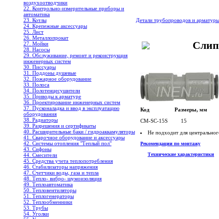
воздухоотводчики
22. Контрольно-измерительные приборы и
автоматика
23. Котлы
Детали трубопроводов и арматур
24. Крепежные аксессуары
25. Лист
26. Металлопрокат
Слип
27. Мойки
28. Насосы
29. Обслуживание, ремонт и реконструкция
инженерных систем
30. Писсуары
31. Поддоны душевые
32. Пожарное оборудование
33. Полоса
34. Полотенцесушители
35. Приводы к арматуре
36. Проектирование инженерных систем
37. Пусконаладка и ввод в эксплуатацию
Код Размеры, мм
оборудования
38. Радиаторы
CM-SC-15S 15
39. Разрешения и сертификаты
40. Расширительные баки / гидроаккамуляторы
Не подходит для центрального
41. Сварочное оборудование и аксессуары
42. Системы отопления "Теплый пол"
Рекомендации по монтажу
43. Сифоны
Технические характеристики
44. Смесители
45. Средства учета теплопотребления
46. Стабилизаторы напряжения
47. Счетчики воды, газа и тепла
48. Тепло- вибро- шумоизоляция
49. Теплоавтоматика
50. Тепловентиляторы
51. Теплогенераторы
52. Теплообменники
53. Трубы
54. Уголки