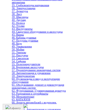
автоматика
35. Стабилизаторы напряжения
36. Электростанции
37. Арматура
38. Лист
39. Швеллеры
40. Двутавр
41. Полоса
42. Уголки
43. Инструменты
44. Сварочное оборудование и аксессуары
45. Ванны
46. Кабины душевые
47. Поддоны душевые
48. Биде
49. Умывальники
50. Мойки
51. Унитазы
52. Писсуары
53. Смесители
54. Сифоны
55. Полотенцесушители
56. Крепежные аксессуары
57. Проектирование инженерных систем
58. Автоматизация и управление
59. Электромонтаж
60. Пусконаладка и ввод в эксплуатацию
оборудования
61. Обслуживание, ремонт и реконструкция
инженерных систем
62. Футерованная / Гуммированная арматура
63. Разрешения и сертификаты
64. Металлопрокат
65. КАТАЛОГИ
66. Аренда автомобилей с водителем.
Алфавиту
1. Автоматизация и управление