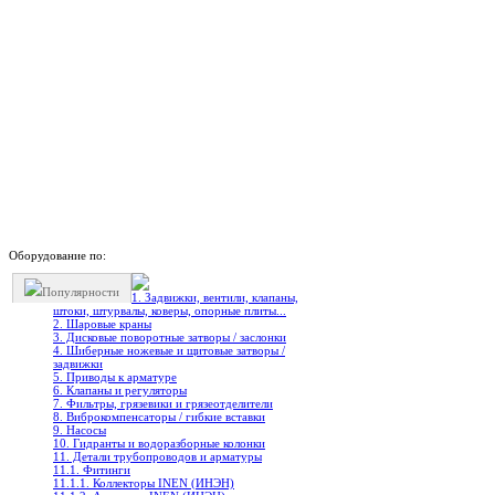
Оборудование по:
Популярности
1. Задвижки, вентили, клапаны,
штоки, штурвалы, коверы, опорные плиты...
2. Шаровые краны
3. Дисковые поворотные затворы / заслонки
4. Шиберные ножевые и щитовые затворы /
задвижки
5. Приводы к арматуре
6. Клапаны и регуляторы
7. Фильтры, грязевики и грязеотделители
8. Виброкомпенсаторы / гибкие вставки
9. Насосы
10. Гидранты и водоразборные колонки
11. Детали трубопроводов и арматуры
11.1. Фитинги
11.1.1. Коллекторы INEN (ИНЭН)