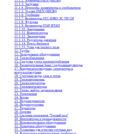
11.1.2. Адаптеры INEN (ИНЭН)
11.1.3. Заглушки
11.1.4. Переходы, коннекторы и соединители
11.1.5. Уголки INEN (ИНЭН)
11.1.6. Тройники
11.1.7. Коллекторы STC-IDRO ЭС ТИ СИ
11.1.8. Футорки
11.1.9. Коллекторы ITAP ИТАП
11.1.10. Американки
11.1.11. Компенсаторы
11.1.12. Эксцентрики
11.1.13. Редукторы давления
11.1.14. Пресс-фитинги
11.1.15. Узлы для теплого пола
12. Трубы
13. Холодильное oборудование
14. Теплообменники
15. Средства учета теплопотребления
16. Расширительные баки / гидроаккамуляторы
17. Конденсатоотводчики, сепараторы и
воздухоотводчики
18. Счетчики воды, газа и тепла
19. Теплоавтоматика
20. Теплогенераторы
21. Тепловентиляторы
22. Тепло- вибро- шумоизоляция
23. Уплотнения
24. Котлы
25. Водонагреватели
26. Водоподготовка
27. Радиаторы
28. Горелки
29. Системы отопления "Теплый пол"
30. Вентиляторы и принадлежности
31. Вспомогательное оборудование
32. Пожарное оборудование
33. Установки для очистки сточных вод
34. Контрольно-измерительные приборы и