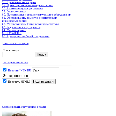
56. Крепежные аксессуары
57. Проектирование инженерных систем
58. Автоматизация и управление
59. Электромонтаж
60. Пусконаладка и ввод в эксплуатацию оборудования
61. Обслуживание, ремонт и реконструкция
инженерных систем
62. Футерованная / Гуммированная арматура
63. Разрешения и сертификаты
64. Металлопрокат
65. КАТАЛОГИ
66. Аренда автомобилей с водителем.
Список всех товаров
Поиск товара
Расширенный поиск
Новости INEN.RU
Получать HTML?
.
Сформировать счет безнал. оплаты