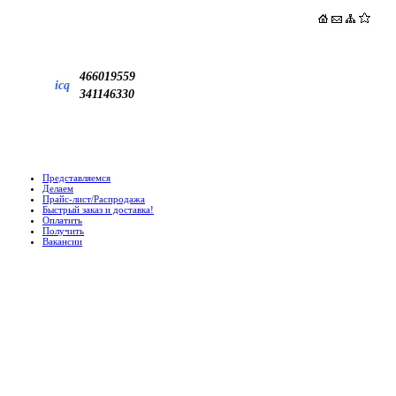
466019559
icq
341146330
Представляемся
Делаем
Прайс-лист/Распродажа
Быстрый заказ и доставка!
Оплатить
Получить
Вакансии