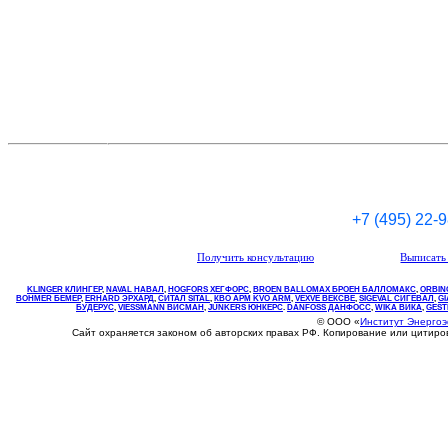
+7 (495) 22-
Получить консультацию
Выписать 
KLINGER КЛИНГЕР
,
NAVAL НАВАЛ
,
НOGFORS ХЕГФОРС
,
BROEN BALLOMAX БРОЕН БАЛЛОМАКС
,
ORBIN
BOHMER БЕМЕР
,
ERHARD ЭРХАРД
,
СИТАЛ SITAL
,
КВО
АРМ
KVO
ARM
,
VEXVE ВЕКСВЕ
,
SIGEVAL СИГЕВАЛ
,
G
БУДЕРУС
,
VIESSMANN ВИСМАН
,
JUNKERS ЮНКЕРС
.
DANFOSS ДАНФОСС
,
WIKA ВИКА
,
GEST
© ООО «
Институт Энерго
Сайт охраняется законом об авторских правах РФ. Копирование или цитир