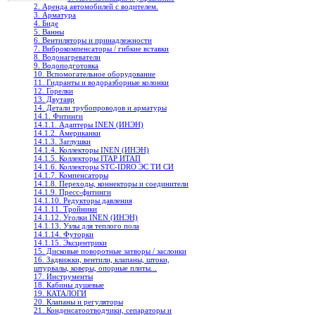
2. Аренда автомобилей с водителем.
3. Арматура
4. Биде
5. Ванны
6. Вентиляторы и принадлежности
7. Виброкомпенсаторы / гибкие вставки
8. Водонагреватели
9. Водоподготовка
10. Вспомогательное оборудование
11. Гидранты и водоразборные колонки
12. Горелки
13. Двутавр
14. Детали трубопроводов и арматуры
14.1. Фитинги
14.1.1. Адаптеры INEN (ИНЭН)
14.1.2. Американки
14.1.3. Заглушки
14.1.4. Коллекторы INEN (ИНЭН)
14.1.5. Коллекторы ITAP ИТАП
14.1.6. Коллекторы STC-IDRO ЭС ТИ СИ
14.1.7. Компенсаторы
14.1.8. Переходы, коннекторы и соединители
14.1.9. Пресс-фитинги
14.1.10. Редукторы давления
14.1.11. Тройники
14.1.12. Уголки INEN (ИНЭН)
14.1.13. Узлы для теплого пола
14.1.14. Футорки
14.1.15. Эксцентрики
15. Дисковые поворотные затворы / заслонки
16. Задвижки, вентили, клапаны, штоки,
штурвалы, коверы, опорные плиты...
17. Инструменты
18. Кабины душевые
19. КАТАЛОГИ
20. Клапаны и регуляторы
21. Конденсатоотводчики, сепараторы и