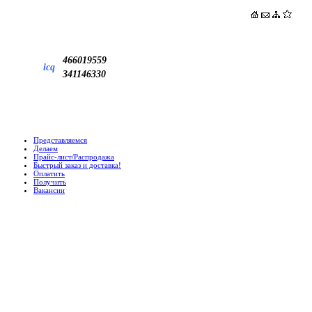
466019559
icq
341146330
Представляемся
Делаем
Прайс-лист/Распродажа
Быстрый заказ и доставка!
Оплатить
Получить
Вакансии