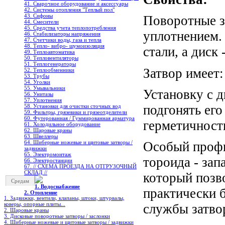
41. Сварочное оборудование и аксессуары
42. Системы отопления "Теплый пол"
43. Сифоны
Поворотные з
44. Смесители
45. Средства учета теплопотребления
уплотнением. 
46. Стабилизаторы напряжения
47. Счетчики воды, газа и тепла
48. Тепло- вибро- шумоизоляция
стали, а диск
49. Теплоавтоматика
50. Тепловентиляторы
51. Теплогенераторы
Затвор имеет:
52. Теплообменники
53. Трубы
54. Уголки
55. Умывальники
Установку с 
56. Унитазы
57. Уплотнения
подгонять его
58. Установки для очистки сточных вод
59. Фильтры, грязевики и грязеотделители
60. Футерованная / Гуммированная арматура
герметичност
61. Холодильное oборудование
62. Шаровые краны
63. Швеллеры
Особый профи
64. Шиберные ножевые и щитовые затворы /
задвижки
65. Электромонтаж
тороида - зап
66. Электростанции
67. // СХЕМА ПРОЕЗДА НА ОТГРУЗОЧНЫЙ
СКЛАД //
который позво
Средам
1. Водоснабжение
практически б
2. Отопление
1. Задвижки, вентили, клапаны, штоки, штурвалы,
коверы, опорные плиты...
службы затво
2. Шаровые краны
3. Дисковые поворотные затворы / заслонки
4. Шиберные ножевые и щитовые затворы / задвижки