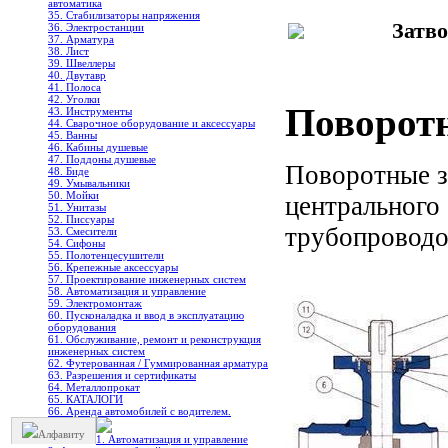
автоматика
35. Стабилизаторы напряжения
Затв
36. Электростанции
37. Арматура
38. Лист
39. Швеллеры
40. Двутавр
41. Полоса
42. Уголки
Поворот
43. Инструменты
44. Сварочное оборудование и аксессуары
45. Ванны
46. Кабины душевые
47. Поддоны душевые
Поворотные з
48. Биде
49. Умывальники
50. Мойки
центрального 
51. Унитазы
52. Писсуары
трубопроводо
53. Смесители
54. Сифоны
55. Полотенцесушители
56. Крепежные аксессуары
57. Проектирование инженерных систем
58. Автоматизация и управление
59. Электромонтаж
60. Пусконаладка и ввод в эксплуатацию
оборудования
61. Обслуживание, ремонт и реконструкция
инженерных систем
62. Футерованная / Гуммированная арматура
63. Разрешения и сертификаты
64. Металлопрокат
65. КАТАЛОГИ
66. Аренда автомобилей с водителем.
Алфавиту
1. Автоматизация и управление