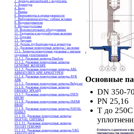
2. Аренда автомобилей с водителем.
3. Арматура
4. Биде
5. Ванны
6. Вентиляторы и принадлежности
7. Виброкомпенсаторы / гибкие вставки
8. Водонагреватели
9. Водоподготовка
10. Вспомогательное оборудование
11. Гидранты и водоразборные колонки
12. Горелки
13. Двутавр
14. Детали трубопроводов и арматуры
15. Дисковые поворотные затворы / заслонки
15.1. Затворы поворотные дисковые с мягким
седловым уплотнением
15.1.1. Дисковые затворы Danfoss
15.1.2. Дисковые поворотныe затворы
GENEBRE ЖЕНЕБРЕ
15.1.3. Дисковые поворотные затворы ARI-
ARMATUREN АРИ АРМАТУРЕН
15.1.4. Дисковые поворотные затворы AVK
Основные па
АВК
15.1.5. Дисковые поворотные затворы Belgicast
15.1.6. Дисковые поворотные затворы
DN 350-7
ERHARD ЭРХАРД
15.1.7. Дисковые поворотные затворы INEN
ИНЭН
PN 25,16
15.1.8. Дисковые поворотные затворы JAFAR
ЯФАР
T до 250С
15.1.9. Дисковые поворотные затворы NAVAL
НАВАЛ
15.1.10. Дисковые поворотные затворы
уплотнени
SIGEVAL СИГЕВАЛ
15.1.11. Дисковые поворотные затворы
TECOFI ТЕКОФИ
15.1.12. Дисковые поворотные затворы VAG
ARMATUREN