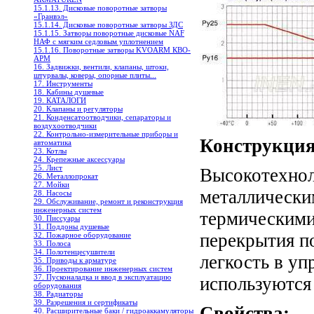
15.1.13. Дисковые поворотные затворы
«Гранвэл»
15.1.14. Дисковые поворотные затворы ЗДС
15.1.15. Затворы поворотные дисковые NAF
НАФ с мягким седловым уплотнением
15.1.16. Поворотные затворы KVOARM КВО-
АРМ
16. Задвижки, вентили, клапаны, штоки,
штурвалы, коверы, опорные плиты...
17. Инструменты
18. Кабины душевые
19. КАТАЛОГИ
20. Клапаны и регуляторы
21. Конденсатоотводчики, сепараторы и
воздухоотводчики
22. Контрольно-измерительные приборы и
Конструкция
автоматика
23. Котлы
24. Крепежные аксессуары
25. Лист
Высокотехнол
26. Металлопрокат
27. Мойки
металлически
28. Насосы
29. Обслуживание, ремонт и реконструкция
инженерных систем
термическими
30. Писсуары
31. Поддоны душевые
перекрытия п
32. Пожарное оборудование
33. Полоса
34. Полотенцесушители
легкость в у
35. Приводы к арматуре
36. Проектирование инженерных систем
37. Пусконаладка и ввод в эксплуатацию
используются
оборудования
38. Радиаторы
39. Разрешения и сертификаты
Свойства:
40. Расширительные баки / гидроаккамуляторы