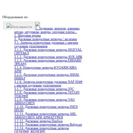
Оборудование по:
Популярности
1. Задвижки, вентили, клапаны,
штоки, штурвалы, коверы, опорные плиты...
2. Шаровые краны
3. Дисковые поворотные затворы / заслонки
3.1. Затворы поворотные дисковые с мягким
седловым уплотнением
3.1.1. Дисковые поворотные затворы SIGEVAL
СИГЕВАЛ
3.1.2. Дисковые поворотные затворы AVK АВК
3.1.3. Дисковые поворотные затворы ERHARD
ЭРХАРД
3.1.4. Поворотные затворы KVOARM КВО-
АРМ
3.1.5. Дисковые поворотные затворы NAVAL
НАВАЛ
3.1.6. Затворы поворотные дисковые NAF НАФ
с мягким седловым уплотнением
3.1.7. Дисковые поворотные затворы ЗДС
3.1.8. Дисковые поворотные затворы TECOFI
ТЕКОФИ
3.1.9. Дисковые поворотные затворы VAG
ARMATUREN
3.1.10. Дисковые поворотные затворы INEN
ИНЭН
3.1.11. Дисковые поворотные затворы ARI-
ARMATUREN АРИ АРМАТУРЕН
3.1.12. Дисковые затворы Danfoss
3.1.13. Дисковые поворотные затворы Belgicast
3.1.14. Дисковые поворотныe затворы
GENEBRE ЖЕНЕБРЕ