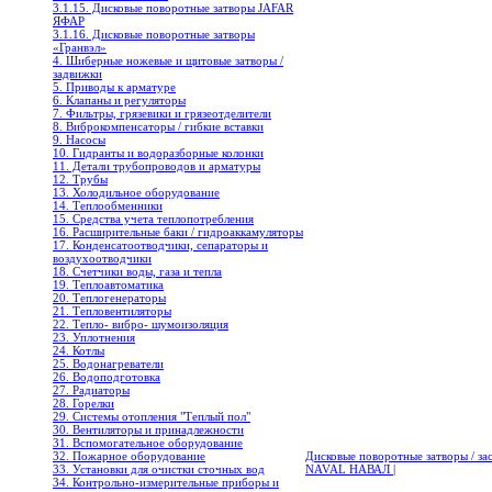
3.1.15. Дисковые поворотные затворы JAFAR
ЯФАР
3.1.16. Дисковые поворотные затворы
«Гранвэл»
4. Шиберные ножевые и щитовые затворы /
задвижки
5. Приводы к арматуре
6. Клапаны и регуляторы
7. Фильтры, грязевики и грязеотделители
8. Виброкомпенсаторы / гибкие вставки
9. Насосы
10. Гидранты и водоразборные колонки
11. Детали трубопроводов и арматуры
12. Трубы
13. Холодильное oборудование
14. Теплообменники
15. Средства учета теплопотребления
16. Расширительные баки / гидроаккамуляторы
17. Конденсатоотводчики, сепараторы и
воздухоотводчики
18. Счетчики воды, газа и тепла
19. Теплоавтоматика
20. Теплогенераторы
21. Тепловентиляторы
22. Тепло- вибро- шумоизоляция
23. Уплотнения
24. Котлы
25. Водонагреватели
26. Водоподготовка
27. Радиаторы
28. Горелки
29. Системы отопления "Теплый пол"
30. Вентиляторы и принадлежности
31. Вспомогательное оборудование
32. Пожарное оборудование
Дисковые поворотные затворы / з
33. Установки для очистки сточных вод
NAVAL НАВАЛ
|
34. Контрольно-измерительные приборы и