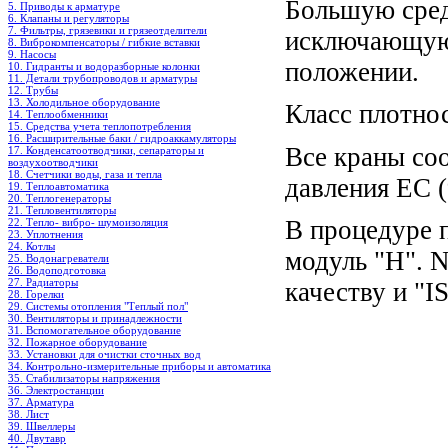
Большую сред
5. Приводы к арматуре
6. Клапаны и регуляторы
7. Фильтры, грязевики и грязеотделители
исключающую 
8. Виброкомпенсаторы / гибкие вставки
9. Насосы
положении.
10. Гидранты и водоразборные колонки
11. Детали трубопроводов и арматуры
12. Трубы
13. Холодильное oборудование
Класс плотнос
14. Теплообменники
15. Средства учета теплопотребления
16. Расширительные баки / гидроаккамуляторы
Все краны со
17. Конденсатоотводчики, сепараторы и
воздухоотводчики
18. Счетчики воды, газа и тепла
давления EC (
19. Теплоавтоматика
20. Теплогенераторы
21. Тепловентиляторы
В процедуре п
22. Тепло- вибро- шумоизоляция
23. Уплотнения
24. Котлы
модуль "H". 
25. Водонагреватели
26. Водоподготовка
27. Радиаторы
качеству и "
28. Горелки
29. Системы отопления "Теплый пол"
30. Вентиляторы и принадлежности
31. Вспомогательное оборудование
32. Пожарное оборудование
33. Установки для очистки сточных вод
34. Контрольно-измерительные приборы и автоматика
35. Стабилизаторы напряжения
36. Электростанции
37. Арматура
38. Лист
39. Швеллеры
40. Двутавр