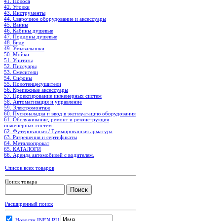
41. Полоса
42. Уголки
43. Инструменты
44. Сварочное оборудование и аксессуары
45. Ванны
46. Кабины душевые
47. Поддоны душевые
48. Биде
49. Умывальники
50. Мойки
51. Унитазы
52. Писсуары
53. Смесители
54. Сифоны
55. Полотенцесушители
56. Крепежные аксессуары
57. Проектирование инженерных систем
58. Автоматизация и управление
59. Электромонтаж
60. Пусконаладка и ввод в эксплуатацию оборудования
61. Обслуживание, ремонт и реконструкция
инженерных систем
62. Футерованная / Гуммированная арматура
63. Разрешения и сертификаты
64. Металлопрокат
65. КАТАЛОГИ
66. Аренда автомобилей с водителем.
Список всех товаров
Поиск товара
Расширенный поиск
Новости INEN.RU