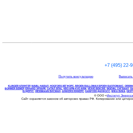
+7 (495) 22-
Получить консультацию
Выписать 
KLINGER КЛИНГЕР
,
NAVAL НАВАЛ
,
НOGFORS ХЕГФОРС
,
BROEN BALLOMAX БРОЕН БАЛЛОМАКС
,
ORBIN
BOHMER БЕМЕР
,
ERHARD ЭРХАРД
,
СИТАЛ SITAL
,
КВО
АРМ
KVO
ARM
,
VEXVE ВЕКСВЕ
,
SIGEVAL СИГЕВАЛ
,
G
БУДЕРУС
,
VIESSMANN ВИСМАН
,
JUNKERS ЮНКЕРС
.
DANFOSS ДАНФОСС
,
WIKA ВИКА
,
GEST
© ООО «
Институт Энерго
Сайт охраняется законом об авторских правах РФ. Копирование или цитир