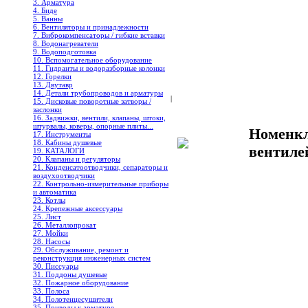
3. Арматура
4. Биде
5. Ванны
6. Вентиляторы и принадлежности
7. Виброкомпенсаторы / гибкие вставки
8. Водонагреватели
9. Водоподготовка
10. Вспомогательное оборудование
11. Гидранты и водоразборные колонки
12. Горелки
13. Двутавр
14. Детали трубопроводов и арматуры
|
15. Дисковые поворотные затворы /
заслонки
16. Задвижки, вентили, клапаны, штоки,
штурвалы, коверы, опорные плиты...
Номенкл
17. Инструменты
18. Кабины душевые
вентил
19. КАТАЛОГИ
20. Клапаны и регуляторы
21. Конденсатоотводчики, сепараторы и
воздухоотводчики
22. Контрольно-измерительные приборы
и автоматика
23. Котлы
24. Крепежные аксессуары
25. Лист
26. Металлопрокат
27. Мойки
28. Насосы
29. Обслуживание, ремонт и
реконструкция инженерных систем
30. Писсуары
31. Поддоны душевые
32. Пожарное оборудование
33. Полоса
34. Полотенцесушители
35. Приводы к арматуре