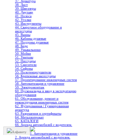
37. Арматура
38. Лист
39. Швеллеры
40. Двутавр
41. Полоса
42. Уголки
43. Инструменты
44. Сварочное оборудование и
аксессуары
45. Ванны
46. Кабины душевые
47. Поддоны душевые
48. Биде
49. Умывальники
50. Мойки
51. Унитазы
52. Писсуары
53. Смесители
54. Сифоны
55. Полотенцесушители
56. Крепежные аксессуары
57. Проектирование инженерных систем
58. Автоматизация и управление
59. Электромонтаж
60. Пусконаладка и ввод в эксплуатацию
оборудования
61. Обслуживание, ремонт и
реконструкция инженерных систем
62. Футерованная / Гуммированная
арматура
63. Разрешения и сертификаты
64. Металлопрокат
65. КАТАЛОГИ
66. Аренда автомобилей с водителем.
Алфавиту
1. Автоматизация и управление
2. Аренда автомобилей с водителем.