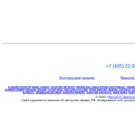
+7 (495) 22-
Получить консультацию
Выписать 
KLINGER КЛИНГЕР
,
NAVAL НАВАЛ
,
НOGFORS ХЕГФОРС
,
BROEN BALLOMAX БРОЕН БАЛЛОМАКС
,
ORBIN
BOHMER БЕМЕР
,
ERHARD ЭРХАРД
,
СИТАЛ SITAL
,
КВО
АРМ
KVO
ARM
,
VEXVE ВЕКСВЕ
,
SIGEVAL СИГЕВАЛ
,
G
БУДЕРУС
,
VIESSMANN ВИСМАН
,
JUNKERS ЮНКЕРС
.
DANFOSS ДАНФОСС
,
WIKA ВИКА
,
GEST
© ООО «
Институт Энерго
Сайт охраняется законом об авторских правах РФ. Копирование или цитир