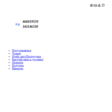
466019559
icq
341146330
Представляемся
Делаем
Прайс-лист/Распродажа
Быстрый заказ и доставка!
Оплатить
Получить
Вакансии