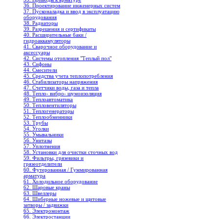
36. Проектирование инженерных систем
37. Пусконаладка и ввод в эксплуатацию
оборудования
38. Радиаторы
39. Разрешения и сертификаты
40. Расширительные баки /
гидроаккамуляторы
41. Сварочное оборудование и
аксессуары
42. Системы отопления "Теплый пол"
43. Сифоны
44. Смесители
45. Средства учета теплопотребления
46. Стабилизаторы напряжения
47. Счетчики воды, газа и тепла
48. Тепло- вибро- шумоизоляция
49. Теплоавтоматика
50. Тепловентиляторы
51. Теплогенераторы
52. Теплообменники
53. Трубы
54. Уголки
55. Умывальники
56. Унитазы
57. Уплотнения
58. Установки для очистки сточных вод
59. Фильтры, грязевики и
грязеотделители
60. Футерованная / Гуммированная
арматура
61. Холодильное oборудование
62. Шаровые краны
63. Швеллеры
64. Шиберные ножевые и щитовые
затворы / задвижки
65. Электромонтаж
66. Электростанции