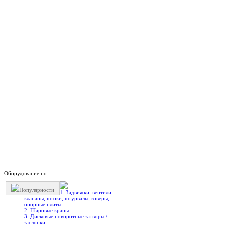
Оборудование по:
Популярности
1. Задвижки, вентили,
клапаны, штоки, штурвалы, коверы,
опорные плиты...
2. Шаровые краны
3. Дисковые поворотные затворы /
заслонки