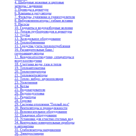
4. Шиберные ножевые и щитовые
затворы / задвижки
5. Приводы к арматуре
6. Клапаны и регуляторы
7. Фильтры, грязевики и грязеотделители
8. Виброкомпенсаторы / гибкие вставки
9. Насосы
10. Гидранты и водоразборные колонки
11. Детали трубопроводов и арматуры
12. Трубы
13. Холодильное oборудование
14. Теплообменники
15. Средства учета теплопотребления
16. Расширительные баки /
гидроаккамуляторы
17. Конденсатоотводчики, сепараторы и
воздухоотводчики
18. Счетчики воды, газа и тепла
19. Теплоавтоматика
20. Теплогенераторы
21. Тепловентиляторы
22. Тепло- вибро- шумоизоляция
23. Уплотнения
24. Котлы
25. Водонагреватели
26. Водоподготовка
27. Радиаторы
28. Горелки
29. Системы отопления "Теплый пол"
30. Вентиляторы и принадлежности
31. Вспомогательное оборудование
32. Пожарное оборудование
33. Установки для очистки сточных вод
34. Контрольно-измерительные приборы
и автоматика
35. Стабилизаторы напряжения
36. Электростанции