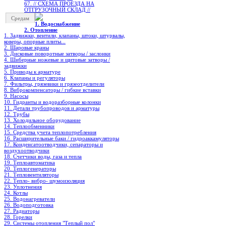
67. // СХЕМА ПРОЕЗДА НА
ОТГРУЗОЧНЫЙ СКЛАД //
Средам
1. Водоснабжение
2. Отопление
1. Задвижки, вентили, клапаны, штоки, штурвалы,
коверы, опорные плиты...
2. Шаровые краны
3. Дисковые поворотные затворы / заслонки
4. Шиберные ножевые и щитовые затворы /
задвижки
5. Приводы к арматуре
6. Клапаны и регуляторы
7. Фильтры, грязевики и грязеотделители
8. Виброкомпенсаторы / гибкие вставки
9. Насосы
10. Гидранты и водоразборные колонки
11. Детали трубопроводов и арматуры
12. Трубы
13. Холодильное oборудование
14. Теплообменники
15. Средства учета теплопотребления
16. Расширительные баки / гидроаккамуляторы
17. Конденсатоотводчики, сепараторы и
воздухоотводчики
18. Счетчики воды, газа и тепла
19. Теплоавтоматика
20. Теплогенераторы
21. Тепловентиляторы
22. Тепло- вибро- шумоизоляция
23. Уплотнения
24. Котлы
25. Водонагреватели
26. Водоподготовка
27. Радиаторы
28. Горелки
29. Системы отопления "Теплый пол"