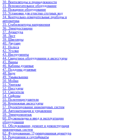
30. Вентиляторы и принадлежности
31. Вспомогательное оборудование
32. Пожарное оборудование
33. Установки для очистки сточных вод
34. Контрольно-измерительные приборы и
автоматика
35. Стабилизаторы напряжения
36. Электростанции
37. Арматура
38. Лист
39. Швеллеры
40. Двутавр
41. Полоса
42. Уголки
43. Инструменты
44. Сварочное оборудование и аксессуары
45. Ванны
46. Кабины душевые
47. Поддоны душевые
48. Биде
49. Умывальники
50. Мойки
51. Унитазы
52. Писсуары
53. Смесители
54. Сифоны
55. Полотенцесушители
56. Крепежные аксессуары
57. Проектирование инженерных систем
58. Автоматизация и управление
59. Электромонтаж
60. Пусконаладка и ввод в эксплуатацию
оборудования
61. Обслуживание, ремонт и реконструкция
инженерных систем
62. Футерованная / Гуммированная арматура
63. Разрешения и сертификаты